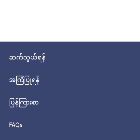
ဆက်သွယ်ရန်
အကြံပြုရန်
ပြန်ကြားစာ
FAQs