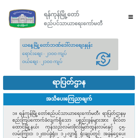
ရန်ကုန်မြို့တော်
စည်ပင်သာယာရေးကော်မတီ
ယနေ့မြို့တော်ဘဏ်ဒေါ်လာစျေးနှုန်း
ရောင်းစျေး - ၂၁၀၀ ကျပ်
ဝယ်စျေး - ၂၁၀၀ ကျပ်
ရာပြတ်ဌာန
အသိပေးကြေညာချက်
၁။ ရန်ကုန်မြို့တော်စည်ပင်သာယာရေးကော်မတီ၊ ရာပြတ်ဌာနမှ
စည်းကြပ်ကောက်ခံလျက်ရှိသော ပစ္စည်းခွန်များအား ဗိုလ်တ
ထောင်မြို့နယ်၊ ကုန်သည်လမ်း(ဗိုလ်မြတ်ထွန်းလမ်းနှင့် ၄၅-
လမ်းကြား)၊ ၁၂ထပ်ခွဲရုံး၊ ၁၂-လွှာရှိ ရုံးချုပ်တွင် အခွန်ငွေပေး