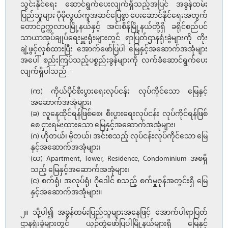
သွင်းနိုင်ရေး ဆောင်ရွက်ပေးလျက်ရှိသည့်အပြင် အခွန်ထမ်း
ပြည်သူများ ပိုမိုလွယ်ကူအဆင်ပြေစွာ ပေးဆောင်နိုင်ရေးအတွက်
တောင်ဥက္ကလာပမြို့နယ်နှင့် အင်းစိန်မြို့နယ်တို့ရှိ ခရိုင်စည်ပင်
သာယာအုပ်ချုပ်ရေးမှူးရုံးများတွင် ရာပြတ်ဌာနရုံးခွဲများကို တိုး
ချဲ့ဖွင့်လှစ်ထားပြီး အောက်ဖော်ပြပါ မြေနှင့်အဆောက်အအုံများ
အပေါ် စည်းကြပ်သည့်ပစ္စည်းခွန်များကို လက်ခံဆောင်ရွက်ပေး
လျက်ရှိပါသည် -
(က) ကိုယ်ပိုင်စီးပွားရေးလုပ်ငန်း လုပ်ကိုင်သော မြေနှင့်
အဆောက်အအုံများ၊
(ခ) လူနေထိုင်ရန်ဖြစ်စေ၊ စီးပွားရေးလုပ်ငန်း လုပ်ကိုင်ရန်ဖြစ်
စေ ငှားရမ်းထားသော မြေနှင့်အဆောက်အအုံများ၊
(ဂ) ဟိုတယ်၊ မိုတယ်၊ အင်းစသည့် လုပ်ငန်းလုပ်ကိုင်သော မြေ
နှင့်အဆောက်အအုံများ၊
(ဃ) Apartment, Tower, Residence, Condominium အစရှိ
သည့် မြေနှင့်အဆောက်အအုံများ၊
(င) စက်ရုံ၊ အလုပ်ရုံ၊ ဂိုဒေါင် စသည့် စက်မှုဇုန်အတွင်းရှိ မြေ
နှင့်အဆောက်အအုံများ။
၂။ သို့ပါ၍ အခွန်ထမ်းပြည်သူများအနေဖြင့် အောက်ပါရာပြတ်
ဌာနရုံးခွဲများတွင် ယှဉ်တွဲဖော်ပြပါမြို့နယ်များရှိ မြေနှင့်