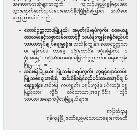
အဆောက်အအုံများအတွက် ကျသင့်ပစ္စည်းခွန်များအား
သွားရောက်ဆက်သွယ်ပေးဆောင်နိုင်ပြီဖြစ်ကြောင်း အသိပေး
ကြေ ညာအပ်ပါသည်-
တောင်ဥက္ကလာပမြို့နယ်၊ အမှတ်(၆)ရပ်ကွက်၊ ဝေဇယန္
တာလမ်းနှင့်သစ္စာလမ်းထောင့်ရှိ သင်္ဃန်းကျွန်းခရိုင်စည်ပင်
သာယာအုပ်ချုပ်ရေးမှူးရုံး။
သင်္ဃန်းကျွန်း၊ တောင်ဥက္ကလာ
ပ၊ ရန်ကင်း၊ တာမွေ၊ ဒဂုံ(တောင်)၊ ဒဂုံ(မြောက်)၊ ဒ
ဂုံ(အရှေ့)၊ ဒဂုံ(ဆိပ်ကမ်း)၊ မြောက်ဥက္ကလာပ၊ မရမ်းကုန်း
မြို့နယ်များ။
အင်းစိန်မြို့နယ်၊ မြို့သစ်(ဂ)ရပ်ကွက်၊ ဘုရင့်နောင်လမ်း၊
မြို့သစ်ဈေးအနီးရှိ အင်းစိန်ခရိုင်စည်ပင်သာယာအုပ်ချုပ်
ရေးမှူးရုံး။
အင်းစိန်၊ ကမာရွတ်၊ မရမ်းကုန်း၊ မင်္ဂလာဒုံ၊ ရွှေ
ပြည်သာ၊ လှိုင်၊ လှိုင်သာယာ(အရှေ့ပိုင်း)၊ လှိုင်
သာယာ(အနောက်ပိုင်း)မြို့နယ်များ။
ရာပြတ်ဌာန
ရန်ကုန်မြို့တော်စည်ပင်သာယာရေးကော်မတီ