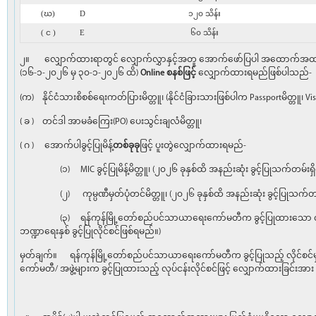
(ဃ)
D
၁၂၀ သိန်း
( င )
E
၆၀ သိန်း
၂။ လျှောက်ထားရာတွင် လျှောက်လွှာနှင့်အတူ အောက်ဖော်ပြပါ အထောက်အထားမ
(၁၆-၁-၂၀၂၆ မှ ၃၀-၁-၂၀၂၆ ထိ)
Online စနစ်ဖြင့်
လျှောက်ထားရမည်ဖြစ်ပါသည်-
(က) နိုင်ငံသားစိစစ်ရေးကတ်ပြားမိတ္တူ၊ (နိုင်ငံခြားသားဖြစ်ပါက Passportမိတ္တူ၊ V
( ခ ) တင်ဒါ အာမခံကြေး(PO) ပေးသွင်းချလံမိတ္တူ၊
( ဂ ) အောက်ပါခွင့်ပြုမိန့်
တစ်ခုခု
ဖြင့် ပူးတွဲလျှောက်ထားရမည်-
(၁) MIC ခွင့်ပြုမိန့်မိတ္တူ၊ (၂၀၂၆ ခုနှစ်ထိ အနည်းဆုံး ခွင့်ပြုသက်တမ်းရှ
(၂) ကုမ္ပဏီမှတ်ပုံတင်မိတ္တူ၊ (၂၀၂၆ ခုနှစ်ထိ အနည်းဆုံး ခွင့်ပြုသက်တမ်
(၃) ရန်ကုန်မြို့တော်စည်ပင်သာယာရေးကော်မတီက ခွင့်ပြုထားသော လုပ်ငန
ဘဏ္ဍာရေးနှစ် ခွင့်ပြုလိုင်စင်ဖြစ်ရမည်။)
မှတ်ချက်။ ရန်ကုန်မြို့တော်စည်ပင်သာယာရေးကော်မတီက ခွင့်ပြုသည့် လိုင်
ကော်မတီ/ အဖွဲ့များက ခွင့်ပြုထားသည့် လုပ်ငန်းလိုင်စင်ဖြင့် လျှောက်ထ