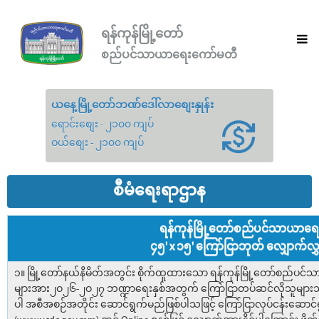
ရန်ကုန်မြို့တော်
စည်ပင်သာယာရေးကော်မတီ
ယနေ့မြို့တော်ဘဏ်ဒေါ်လာစျေးနှုန်း
ရောင်းစျေး - ၂၁၀၀ ကျပ်
ဝယ်စျေး - ၂၁၀၀ ကျပ်
စီမံရေးရာဌာန
ရန်ကုန်မြို့တော်စည်ပင်သာယာရ
၄၅' x ၁၅' ကြော်ငြာဘုတ် လျှောက်လွှ
၁။ မြို့တော်နယ်နိမိတ်အတွင်း စိုက်ထူထားသော ရန်ကုန်မြို့တော်စည်ပင်သ
များအား၂ဝ၂၆-၂ဝ၂၇ ဘဏ္ဍာရေးနှစ်အတွက် ကြော်ငြာတပ်ဆင်လိုသူများသို့
ပါ အစီအစဉ်အတိုင်း ဆောင်ရွက်မည်ဖြစ်ပါသဖြင့် ကြော်ငြာလုပ်ငန်းဆောင