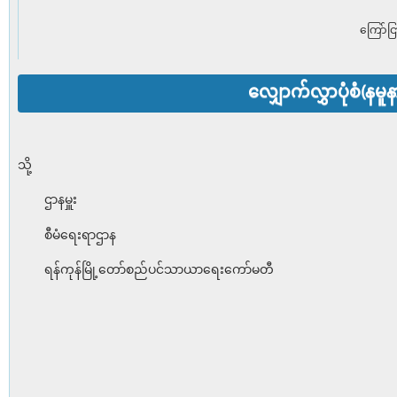
ကြော်ငြ
လျှောက်လွှာပုံစံ(နမူန
သို့
ဌာနမှူး
စီမံရေးရာဌာန
ရန်ကုန်မြို့တော်စည်ပင်သာယာရေးကော်မတီ
ရက်စွဲ၊ 