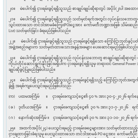
၂၀။ မဲပေါက်၍ ငှားရမ်းခွင့်ရရှိသူသည် စာချုပ်ချုပ်ဆိုရာတွင် အပိုဒ်(၂)ပါ အထော
၂၁။ မဲပေါက်၍ ငှားရမ်းခွင့်ရရှိသူသည် သတ်မှတ်ရက်အတွင်း လုပ်ငန်းသဘောတူစာချု
သွင်းထားသော တင်ဒါအာမခံကြေး(PO)ငွေအား ကော်မတီဘဏ္ဍာအဖြစ် သိမ်းဆည်းခံ
List) သတ်မှတ်ခြင်း ခံရမည်ဖြစ်ပါသည်။
၂၂။ မဲပေါက်၍ ငှားရမ်းခွင့်ရရှိသူသည် ငှားရမ်းခွင့်ရရှိသော ကြော်ငြာဘုတ်နှင့
အဖွဲ့အစည်းများက သတ်မှတ်ထားသောအခွန်အခများ ပေးဆောင်ရမည်ဖြစ်ပါသည်
၂၃။ မဲပေါက်၍ ငှားရမ်းခွင့်ရရှိသူသည် လုပ်ငန်းသဘောတူ စာချုပ်ချုပ်ဆိုရာတွင် ငှား
ကိုယ်တိုင်ဆောင်ရွက်နိုင်ခြင်းမရှိပါက ငှားရမ်းခွင့်ရရှိသူမှ တရားဝင် General Power 
ချုပ်ဆိုခွင့်ပြုမည်ဖြစ်ပါသည်။
၂၄။ မဲပေါက်၍ ငှားရမ်းခွင့်ရရှိသူသည် ငှားရမ်းခွင့်ရရှိသည့် ကြော်ငြာဘုတ်အတွ
ခွဲ၍ အရစ်ကျပေးသွင်းရမည်ဖြစ်ပါသည်-
(က) ပထမအကြိမ် ။ ငှားရမ်းခကျသင့်ငွေ၏ ၄၀ % အား ၃၀-၄-၂၀၂၆ ရက်နေ့ 
( ခ ) ဒုတိယအကြိမ် ။ ငှားရမ်းခကျသင့်ငွေ၏ ၃၀ % အား ၃၁-၇-၂၀၂၆ ရက်န
( ဂ ) နောက်ဆုံးအကြိမ် ။ ငှားရမ်းခကျသင့်ငွေ၏ ၃၀ % အား ၃၁-၁၀-၂၀၂၆ ရက်န
၂၅။ အထက်အပိုဒ်(၂၄) ပေးသွင်းရမည့် ငှားရမ်းခငွေများအား သတ်မှတ်ထားသည့်ရ
ငှားချထားခြင်းခံရသူမှ ပေးသွင်းထားသော တင်ဒါအာမခံ PO ငွေအား ကော်မတီပိုင