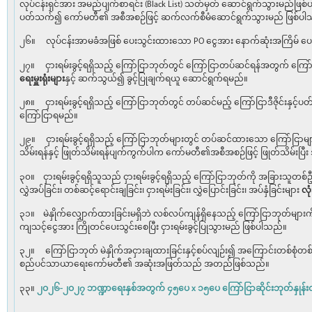
လုပ်ငန်းရှင်အား အမည်ပျက်စာရင်း (Black List) သတ်မှတ် ဆောင်ရွက်သွားမည်ဖြစ
ပတ်သက်၍ ကော်မတီ၏ အစီအစဉ်ဖြင့် ဆက်လက်စီမံဆောင်ရွက်သွားမည် ဖြစ်ပါ
၂၆။ လုပ်ငန်းအာမခံအဖြစ် ပေးသွင်းထားသော PO ငွေအား နောက်ဆုံးအကြိမ် ပေးသွ
၂၇။ ငှားရမ်းခွင့်ရရှိသည့် ကြော်ငြာဘုတ်တွင် ကြော်ငြာတပ်ဆင်ရန်အတွက် ကြေ
ရေးမှူးရုံးများ
နှင့် ဆက်သွယ်၍ ခွင့်ပြုချက်ရယူ ဆောင်ရွက်ရမည်။
၂၈။ ငှားရမ်းခွင့်ရရှိသည့် ကြော်ငြာဘုတ်တွင် တပ်ဆင်မည့် ကြော်ငြာဒီဇိုင်းနှင့်
ကြော်ငြာရမည်။
၂၉။ ငှားရမ်းခွင့်ရရှိသည့် ကြော်ငြာဘုတ်များတွင် တပ်ဆင်ထားသော ကြော်ငြာမျာ
သိမ်းရန်နှင့် ဖြုတ်သိမ်းရန်ပျက်ကွက်ပါက ကော်မတီ၏အစီအစဉ်ဖြင့် ဖြုတ်သိမ်းပြီ
၃၀။ ငှားရမ်းခွင့်ရရှိသူသည် ငှားရမ်းခွင့်ရရှိသည့် ကြော်ငြာဘုတ်ကို အခြားသူတစ်ဦ
လွှဲအပ်ခြင်း၊ တစ်ဆင့်ရောင်းချခြင်း၊ ငှားရမ်းခြင်း၊ လွှဲပြောင်းခြင်း၊ အပ်နှံခြင်းများ
လုံ
၃၁။ မဲနှိုက်လျှောက်ထားခြင်းမရှိဘဲ လစ်လပ်ကျန်ရှိနေသည့် ကြော်ငြာဘုတ်များက
ကျသင့်ငွေအား ကြိုတင်ပေးသွင်းစေပြီး ငှားရမ်းခွင့်ပြုသွားမည် ဖြစ်ပါသည်။
၃၂။ ကြော်ငြာဘုတ် မဲနှိုက်အငှားချထားခြင်းနှင့်စပ်လျဉ်း၍ အကြောင်းတစ်စုံတစ်
စည်ပင်သာယာရေးကော်မတီ၏ အဆုံးအဖြတ်သည် အတည်ဖြစ်သည်။
၃၃။
၂ဝ၂၆-၂ဝ၂၇ ဘဏ္ဍာရေးနှစ်အတွက် ၄၅ပေ x ၁၅ပေ ကြော်ငြာဆိုင်းဘုတ်နှုန်း