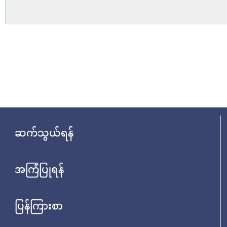
ဆက်သွယ်ရန်
အကြံပြုရန်
ပြန်ကြားစာ