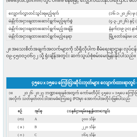
(www.ycdc.gov.mm) တွင် Online စနစ်ဖြင့် လျှောက်ထားနိုင်ပါကြောင်း ဖိ
လျှောက်လွှာတင်သွင်းရမည့်ရက်
(၁၆-၁-၂၀၂၆) မှ
မဲနှိုက်အငှားချထားဆောင်ရွက်မည့်ရက်စွဲ
(၄-၃-၂၀၂၆) နှင့်
မဲနှိုက်အငှားချထားဆောင်ရွက်မည့်အချိန်
နံနက်(၀၉:၃၀) နာရ
မဲနှိုက်အငှားချထားဆောင်ရွက်မည့်နေရာ
မြို့တော်ခန်းမ၊
၂။ အသေးစိတ်အချက်အလက်များကို သိရှိလိုပါက စီမံရေးရာဌာန၊ လုပ်ငန်း
၀၉-၄၅၀၀၃၀၆၇၂ သို့ ရုံးချိန်အတွင်း ဆက်သွယ်စုံစမ်းမေးမြန်းနိုင်ပါသည်။
၄၅ပေ x ၁၅ပေ ကြော်ငြာဆိုင်းဘုတ်များ လျောက်ထားရာတွင် 
၁။ ၂ဝ၂၆-၂ဝ၂၇ ဘဏ္ဍာရေးနှစ်အတွက် ကော်မတီပိုင် ၄၅ပေ × ၁၅ပေ ကြော်ငြာဘုတ်မျ
အလိုက် သတ်မှတ်တင်ဒါအာမခံကြေးငွေ (PO)မှာ အောက်ပါအတိုင်းဖြစ်ပါသည်-
စဉ်
အုပ်စု
(၁)နှစ်ငှားရမ်းခနှုန်းထား(ကျပ်)
(က)
A
၃၀၀ သိန်း
( ခ )
B
၂၂၀ သိန်း
( ဂ )
C
၁၆၅ သိန်း