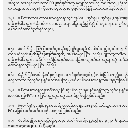
အတွက် ပေးသွင်းထားသော
PO
မူရင်း
နှင့်အတူ လျှောက်ထားသူ အပါအဝင်(၂)ဦး တ
က လျှောက်ထားသူ၏ ကိုယ်စားလှယ်လွှဲစာ မူရင်းတင်ပြ၍ တက်ရောက်နိုင်သည်။)
၁၄။ မဲနှိုက်အငှားချထားဆောင်ရွက်ရာတွင် အုပ်စု(E)၊ အုပ်စု(D)၊ အုပ်စု(C)၊ အုပ်စု(B
မည်ဖြစ်ပါသည်။ (လိုအပ်ပါက အခြေအနေပေါ်မူတည်၍ မဲနှိုက်အငှားချထား ခြင်းလု
ပြောင်းလဲဆောင်ရွက်နိုင်သည်။)
၁၅။ မဲပေါက်၍ ကြော်ငြာဘုတ်ငှားရမ်းခွင့်ရရှိသူသည် မဲပေါက်သည့်ဘုတ်အတွက် ပေ
တာဝန်ရှိသူထံ
ချက်ချင်း (မပျက်မကွက်)
အပ်နှံရမည်ဖြစ်ပါသည်။ ပျက်ကွက်ပါက အမ
မည်ဖြစ်ပါသည်။ အဆိုပါကြော်ငြာဘုတ်အား အခြားလျှောက်ထားသူများကို ထပ်မံ
ဆောင်ရွက်သွားမည်ဖြစ်ပါသည်။
၁၆။ မဲနှိုက်ခြင်းလုပ်ငန်းကိစ္စရပ်များ ဆောင်ရွက်ရာတွင် ပွင့်လင်းမြင်သာမှုရှိစ
လျှောက်ထားသူလုပ်ငန်းရှင်များအနေဖြင့် ပူးပေါင်းပါဝင်ဆောင်ရွက်ပေးရမည်ဖြစ်
၁၇။ မဲနှိုက်ဆောင်ရွက်မှုအစီအစဉ် ပြီးဆုံးပါက ငှားရမ်းခွင့်မရရှိသည့် လုပ်ငန်းရ
အာမခံကြေး(PO)အား ပြန်လည်ထုတ်ယူ ဆောင်ရွက်ရန်ဖြစ်ပါသည်။
၁၈။ မဲပေါက်၍ ငှားရမ်းခွင့်ရရှိသည့် လုပ်ငန်းရှင်များအနေဖြင့် တင်သွင်းထား
PG အဖြစ် ဆက်လက်ထားရှိပေးရမည်ဖြစ်ပါသည်။
၁၉။ မဲပေါက်၍ ငှားရမ်းခွင့်ရရှိသူသည် မဲပေါက်သည့်နေ့မှစ၍ ၃၁-၃-၂၀၂၆ ရက်နေ့ 
သဘောတူစာချုပ် ချုပ်ဆိုရမည်။