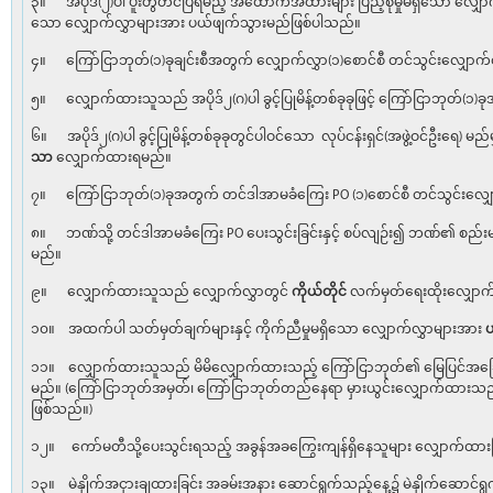
၃။ အပိုဒ်(၂)ပါ ပူးတွဲတင်ပြရမည့် အထောက်အထားများ ပြည့်စုံမှုမရှိသော လျှေ
သော လျှောက်လွှာများအား ပယ်ဖျက်သွားမည်ဖြစ်ပါသည်။
၄။ ကြော်ငြာဘုတ်(၁)ခုချင်းစီအတွက် လျှောက်လွှာ(၁)စောင်စီ တင်သွင်းလျှော
၅။ လျှောက်ထားသူသည် အပိုဒ်၂(ဂ)ပါ ခွင့်ပြုမိန့်တစ်ခုခုဖြင့် ကြော်ငြာဘုတ်(၁)
၆။ အပိုဒ်၂(ဂ)ပါ ခွင့်ပြုမိန့်တစ်ခုခုတွင်ပါဝင်သော လုပ်ငန်းရှင်(အဖွဲ့ဝင်ဦးရေ) 
သာ
လျှောက်ထားရမည်။
၇။ ကြော်ငြာဘုတ်(၁)ခုအတွက် တင်ဒါအာမခံကြေး PO (၁)စောင်စီ တင်သွင်းလျှ
၈။ ဘဏ်သို့ တင်ဒါအာမခံကြေး PO ပေးသွင်းခြင်းနှင့် စပ်လျဉ်း၍ ဘဏ်၏ စည်းမျ
မည်။
၉။ လျှောက်ထားသူသည် လျှောက်လွှာတွင်
ကိုယ်တိုင်
လက်မှတ်ရေးထိုးလျှော
၁၀။ အထက်ပါ သတ်မှတ်ချက်များနှင့် ကိုက်ညီမှုမရှိသော လျှောက်လွှာများအား
၁၁။ လျှောက်ထားသူသည် မိမိလျှောက်ထားသည့် ကြော်ငြာဘုတ်၏ မြေပြင်အခြ
မည်။ (ကြော်ငြာဘုတ်အမှတ်၊ ကြော်ငြာဘုတ်တည်နေရာ မှားယွင်းလျှောက်ထား
ဖြစ်သည်။)
၁၂။ ကော်မတီသို့ပေးသွင်းရသည့် အခွန်အခကြွေးကျန်ရှိနေသူများ လျှောက်ထ
၁၃။ မဲနှိုက်အငှားချထားခြင်း အခမ်းအနား ဆောင်ရွက်သည့်နေ့၌ မဲနှိုက်ဆောင်ရ