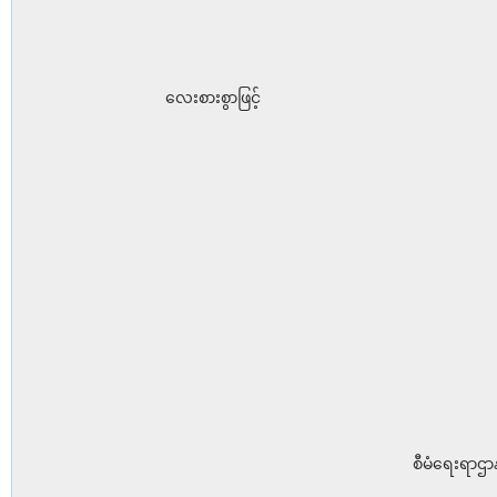
လေးစားစွာဖြင့်
စီမံရေးရာဌာန