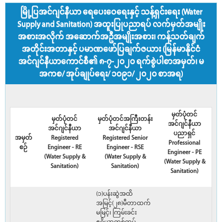
မြို့ပြအင်ဂျင်နီယာ ရေပေးဝေရေးနှင့် သန့်ရှင်းရေး (Water
Supply and Sanitation) အထူးပြုပညာရပ် လက်မှတ်အမျိုး
အစားအလိုက် အဆောက်အဦအမျိုးအစား၊ ကန့်သတ်ချက်
အတိုင်းအတာနှင့် ပမာဏဖော်ပြချက်ဇယား (မြန်မာနိုင်ငံ
အင်ဂျင်နီယာကောင်စီ၏ ၈-၇-၂၀၂၀ ရက်စွဲပါစာအမှတ်၊ မ
အကစ/ အုပ်ချုပ်ရေး/ ၁၀၉၁/ ၂၀၂၀ စာအရ)
မှတ်ပုံတင်
မှတ်ပုံတင်
မှတ်ပုံတင်အကြီးတန်း
အင်ဂျင်နီယာ
အင်ဂျင်နီယာ
အင်ဂျင်နီယာ
ပညာရှင်
အမှတ်
Registered
Registered Senior
Professional
စဉ်
Engineer - RE
Engineer - RSE
Engineer - PE
(Water Supply &
(Water Supply &
(Water Supply &
Sanitation)
Sanitation)
Sanitation)
(၁)ပန်းဆွဲအထိ
အမြင့်(၂၈)မီတာထက်
မမြင့်၊ ကြမ်းခင်း