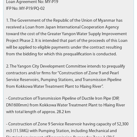
Loan Agreement No: MY-P19
IFP No: MY-P19/PQ-02
1. The Government of the Republic of the Union of Myanmar has
received a Loan from Japan International Cooperation Agency
toward the cost of the Greater Yangon Water Supply Improvement
Project Phase 2. It is intended that part of the proceeds of this Loan
will be applied to eligible payments under the contract resulting
from the bidding for which this prequalification is conducted.
2. The Yangon City Development Committee intends to prequalify
contractors and/or firms for “Construction of Zone 9 and Pearl
Service Reservoirs, Pumping Stations, and Transmission Pipeline
from Kokkowa Water Treatment Plant to Hlaing River”.
- Construction of Transmission Pipeline of Ductile Iron Pipe (DIP,
DN1600mm) from Kokkowa Water Treatment Plant to Hlaing River
with total length of approx. 28.2 km
- Construction of Zone 9 Service Reservoir having capacity of 52,300
m3 (11.5MG) with Pumping Station, including Mechanical and