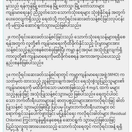
မှု)သည် ရန်ကုန်မြို့တော်နေ မြို့တော်သူ၊ မြို့တော်သားများ
ကျန်းမာရေးနှင့် ညီညွတ်သော သောက်သုံးရေများ သုံးစွဲနိုင်ရန် အတွက်
ပေးဝေလျက်ရှိသည့် ရေထဲသို့ ကလိုရင်းဆေးခတ်သန့်စင်ခြင်းလုပ်ငန်း
ကို မကြာမီ ဆောင်ရွက်သွားမည်ဖြစ်ပါသည်။
၂။ ကလိုရင်းဆေးခတ်သန့်စင်ခြင်းသည် သောက်သုံးရေသန့်များရရှိစေ
ရန်အတွက် လူတို့၏ ကျန်းမာရေးကိုထိခိုက်နိုင်သည့် ပိုးမွှားများအား
သန့်စင်သည့်နည်းစနစ်တစ်ခုဖြစ်ပြီး ကမ္ဘာ နှင့်အဝှမ်း အသုံးပြုလျက်ရှိ
ကာလူတို့၏ ကျန်းမာရေးကိုမထိခိုက်စေရန် အကာအကွယ်ပေးသည့်
နည်းစနစ်ဖြစ်ပါသည်။
၃။ ကလိုရင်းဆေးခတ်သန့်စင်ရာတွင် ကမ္ဘာ့ကျန်းမာရေးအဖွဲ့ (WHO) က
သတ်မှတ် ထားသည့် ညွှန်ကြားချက်အတိုင်း ရေသုံးစွဲသူပြည်သူများ၏
ကျန်းမာရေးကို မထိခိုက်သော ပမာဏဖြစ်သည့် 4 mg/L ထက် မများ
သည့်နှုန်းဖြင့် အသုံးပြုသန့်စင်သွားမည် ဖြစ်ပါသည်။ ရေတွင်ပါဝင်
သော ဘက်တီးရီးယားများနှင့် ဓာတုပစ္စည်းများအားကလိုရင်းဖြင့် ဓါတ်
ပြုသန့်စင် သွားမည်ဖြစ်ပြီး ပြင်ပမှ ပိုးမွှားဘက်တီးရီးယားများ ဝင်
ရောက်ရှင်သန်ပေါက်ဖွားခြင်း မပြုနိုင်ရေး ကလိုရင်းဓါတ်များ (Residual
Chlorine) ကြွင်းကျန်မှုရှိနေစေရန် ဆောင်ရွက် သွားမည်ဖြစ်သဖြင့်
ပြည်သူလူထုအားပေးဝေသည့် သောက်သုံးရေတွင် ကလိုရင်းအနံ့ ရရှိ