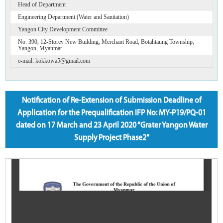
Head of Department
Engineering Department (Water and Sanitation)
Yangon City Development Committee
No. 390, 12-Storey New Building, Merchant Road, Botahtaung Township,
Yangon, Myanmar
e-mail: kokkowa5@gmail.com
Notification of Re-Extension of Submission Deadline of
Application for the Prequalification IFP No: MY-P19/PQ-01
dated on 17 March and 23 April 2020 “Grater Yangon Water
Supply Project Phase2“