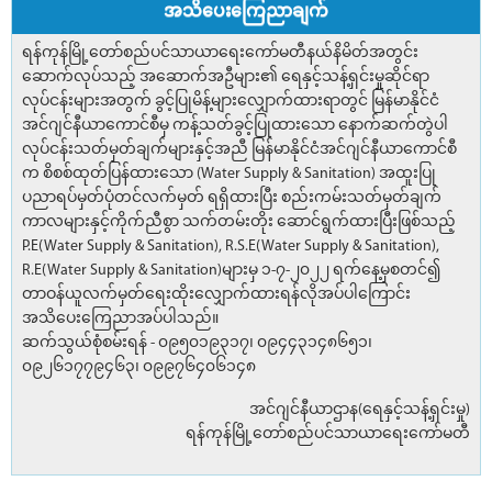
အသိပေးကြေညာချက်
ရန်ကုန်မြို့တော်စည်ပင်သာယာရေးကော်မတီနယ်နိမိတ်အတွင်း
ဆောက်လုပ်သည့် အဆောက်အဦများ၏ ရေနှင့်သန့်ရှင်းမှုဆိုင်ရာ
လုပ်ငန်းများအတွက် ခွင့်ပြုမိန့်များလျှောက်ထားရာတွင် မြန်မာနိုင်ငံ
အင်ဂျင်နီယာကောင်စီမှ ကန့်သတ်ခွင့်ပြုထားသော နောက်ဆက်တွဲပါ
လုပ်ငန်းသတ်မှတ်ချက်များနှင့်အညီ မြန်မာနိုင်ငံအင်ဂျင်နီယာကောင်စီ
က စိစစ်ထုတ်ပြန်ထားသော (Water Supply & Sanitation) အထူးပြု
ပညာရပ်မှတ်ပုံတင်လက်မှတ် ရရှိထားပြီး စည်းကမ်းသတ်မှတ်ချက်
ကာလများနှင့်ကိုက်ညီစွာ သက်တမ်းတိုး ဆောင်ရွက်ထားပြီးဖြစ်သည့်
P.E(Water Supply & Sanitation), R.S.E(Water Supply & Sanitation),
R.E(Water Supply & Sanitation)များမှ ၁-၇-၂၀၂၂ ရက်နေ့မှစတင်၍
တာဝန်ယူလက်မှတ်ရေးထိုးလျှောက်ထားရန်လိုအပ်ပါကြောင်း
အသိပေးကြေညာအပ်ပါသည်။
ဆက်သွယ်စုံစမ်းရန် - ၀၉၅၀၁၉၃၁၇၊ ၀၉၄၄၃၁၄၈၆၅၁၊
၀၉၂၆၁၇၇၉၄၆၃၊ ၀၉၉၇၆၄၀၆၁၄၈
အင်ဂျင်နီယာဌာန(ရေနှင့်သန့်ရှင်းမှု)
ရန်ကုန်မြို့တော်စည်ပင်သာယာရေးကော်မတီ