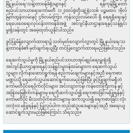
မြို့နယ်(ရေ/သန့်)တာဝန်ခံရုံးများနှင့် ရန်ကုန်မြို့တော်
စည်ပင်သာယာရေးကော်မတီ (၁၂)ထပ်ခွဲတိုးချဲ့ရုံးသစ် ပဉ္စမထပ် (ဗိုလ်
မြတ်ထွန်းလမ်းနှင့် ၄၆လမ်းကြား ကုန်သည်လမ်းပေါ်) ရှိ ရေရရှိရေးနှင့်
ရေပေးဝေရေးလုပ်ငန်းတာဝန်ခံအဖွဲ့ အင်ဂျင်နီယာဌာန(ရေနှင့်သန့်ရှင်း
မှု)ရုံးခန်းတွင် အခမဲ့ထုတ်ယူနိုင်ပါသည်။
ခွင့်ပြုမိန့်လျောက်ထားရာ၌ သတ်မှတ်လျောက်လွှာတွင် မြို့နယ်(ရေ/သ
န့်)တာဝန်ခံ၏ မှတ်ချက်ရယူပြီး တင်ပြလျှောက်ထားရမည်ဖြစ်ပါသည်။
ရေဆက်သွယ်မှုကို မြို့နယ်စည်ပင်သာယာအုပ်ချုပ်ရေးမှူးရုံးရှိ
အင်ဂျင်နီယာဌာန(ရေနှင့်သန့်ရှင်းမှု)ဝန်ထမ်းများက ရေဆက်သွယ်
သူများ လိုက်နာဆောင်ရွက်ရန် စည်ကမ်းချက်များနှင့်အညီ ရေကစား
မဏ္ဍပ်သို့ ရေဆက်သွယ်ဆောင်ရွက်ပေးမည်ဖြစ်ပြီး ခွင့်ပြုချက်မရှိဘဲ
ကော်မတီပိုင်ရေပိုက်လိုင်းများ၊ အင်းလျားကန်၊ ကန်တော်ကြီးကန် နှင့်
အခြားမြေစိုက်ကန်များမှ ရေကိုဆက်သွယ်၍ ရေကစားခြင်းမပြုရန်နှင့်
ကော်မတီပိုင် မီးသတ်ပိုက်ခေါင်းများမှ ဆက်သွယ်၍ ရေကစားခြင်း လုံး
ဝ(လုံးဝ) မပြုရန်နှင့် ပြုလုပ်ပါက တည်ဆဲဥပဒေများနှင့်အညီ အရေးယူ
ဆောင်ရွက်သွားမည်ဖြစ်ကြောင်း သိရသည်။