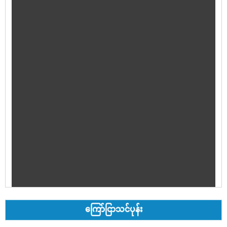
ကြော်ငြာသင်ပုန်း