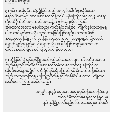
မည်ဖြစ်ပါသည်။
၄။ ၄င်း ကလိုရင်းအနံ့ရရှိခြင်းသည် ရေတွင်ပေါက်ဖွားနိုင်သော
ရောဂါပိုးမွှားများအား ဆေးခတ်သန့်စင်ပြီးဖြစ်ကြောင်းနှင့် ကျန်းမာရေး
ကိုမထိခိုက်ဘဲ ရေကောင်းရေသန့်အဖြစ် သုံးစွဲနိုင်ကြောင်း
အထောက်အထားဖြစ်ပါသည်။ ကလိုရင်းအနံ့အား ကြိုက်နှစ်သက်မှုမရှိ
ပါက တစ်ရက်တာ သိုလှောင်ထားခြင်းဖြင့်လည်းကောင်း၊ မိနစ်
အနည်းငယ် ကြိုချက်ခြင်းဖြင့် လည်းကောင်း၊ သံပုရာရည် သို့မဟုတ်
ရှောက်ရည်အနည်းငယ် ရောထည့်ပေးခြင်းဖြင့် လည်းကောင်း က
လိုရင်းအနံ့မပါရှိအောင် ပြုလုပ်ပေးနိုင်ပါသည်။
၅။ သို့ဖြစ်ပါ၍ ရန်ကုန်မြို့တော်စည်ပင်သာယာရေးကော်မတီမှ ပေးဝေ
သည့်ရေတွင် ကလိုရင်း ဆေးခတ်သန့်စင်ခြင်းလုပ်ငန်းကြောင့် က
လိုရင်းအနံ့များရရှိပါက စိုးရိမ်ရန်မရှိ ကြောင်းနှင့် ပိုးသတ်သန့်စင်ထား
သည့် လက္ခဏာဖြစ်၍ ယုံကြည်စိတ်ချစွာ သုံးစွဲနိုင်ပါကြောင်း ကြိုတင်
အသိပေး ကြေညာအပ်ပါသည်။
ရေရရှိရေးနှင့် ရေပေးဝေရေးလုပ်ငန်းတာဝန်ခံအဖွဲ့
အင်ဂျင်နီယာဌာန(ရေနှင့်သန့်ရှင်းမှု)
ရန်ကုန်မြို့တော်စည်ပင်သာယာရေးကော်မတီ