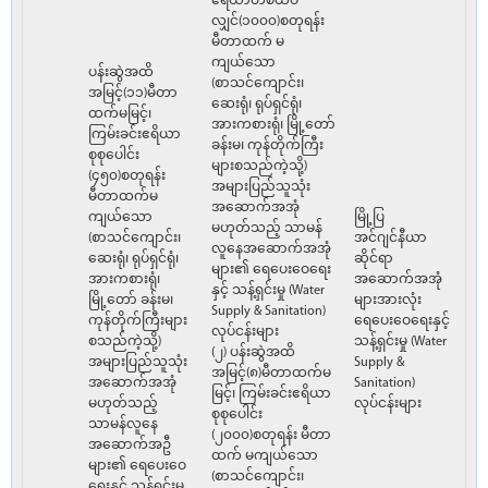
ဧရိယာတစ်ထပ်
လျှင်(၁၀၀၀)စတုရန်း
မီတာထက် မ
ကျယ်သော
ပန်းဆွဲအထိ
(စာသင်ကျောင်း၊
အမြင့်(၁၁)မီတာ
ဆေးရုံ၊ ရုပ်ရှင်ရုံ၊
ထက်မမြင့်၊
အားကစားရုံ၊ မြို့တော်
ကြမ်းခင်းဧရိယာ
ခန်းမ၊ ကုန်တိုက်ကြီး
စုစုပေါင်း
များစသည်ကဲ့သို့)
(၄၅၀)စတုရန်း
အများပြည်သူသုံး
မီတာထက်မ
အဆောက်အအုံ
ကျယ်သော
မြို့ပြ
မဟုတ်သည့် သာမန်
(စာသင်ကျောင်း၊
အင်ဂျင်နီယာ
လူနေအဆောက်အအုံ
ဆေးရုံ၊ ရုပ်ရှင်ရုံ၊
ဆိုင်ရာ
များ၏ ရေပေးဝေရေး
အားကစားရုံ၊
အဆောက်အအုံ
နှင့် သန့်ရှင်းမှု (Water
မြို့တော် ခန်းမ၊
များအားလုံး
Supply & Sanitation)
ကုန်တိုက်ကြီးများ
ရေပေးဝေရေးနှင့်
လုပ်ငန်းများ
စသည်ကဲ့သို့)
သန့်ရှင်းမှု (Water
(၂) ပန်းဆွဲအထိ
အများပြည်သူသုံး
Supply &
အမြင့်(၈)မီတာထက်မ
အဆောက်အအုံ
Sanitation)
မြင့်၊ ကြမ်းခင်းဧရိယာ
မဟုတ်သည့်
လုပ်ငန်းများ
စုစုပေါင်း
သာမန်လူနေ
(၂၀၀၀)စတုရန်း မီတာ
အဆောက်အဦ
ထက် မကျယ်သော
များ၏ ရေပေးဝေ
(စာသင်ကျောင်း၊
ရေးနှင့် သန့်ရှင်းမှု