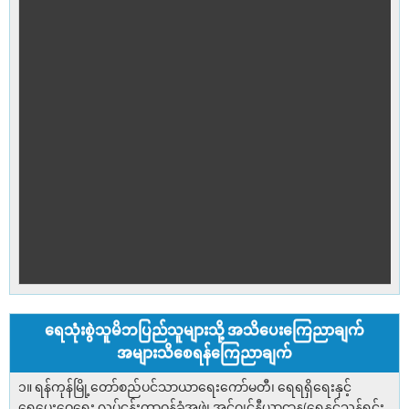
ရေသုံးစွဲသူမိဘပြည်သူများသို့ အသိပေးကြေညာချက်
အများသိစေရန်ကြေညာချက်
၁။ ရန်ကုန်မြို့တော်စည်ပင်သာယာရေးကော်မတီ၊ ရေရရှိရေးနှင့်
ရေပေးဝေရေး လုပ်ငန်းတာဝန်ခံအဖွဲ့၊ အင်ဂျင်နီယာဌာန(ရေနှင့်သန့်ရှင်း