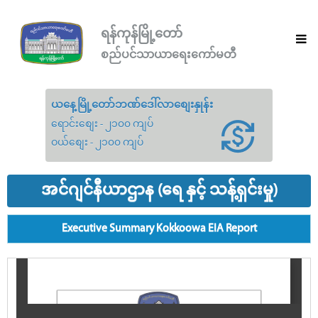
ရန်ကုန်မြို့တော်
စည်ပင်သာယာရေးကော်မတီ
ယနေ့မြို့တော်ဘဏ်ဒေါ်လာစျေးနှုန်း
ရောင်းစျေး - ၂၁၀၀ ကျပ်
ဝယ်စျေး - ၂၁၀၀ ကျပ်
အင်ဂျင်နီယာဌာန (ရေ နှင့် သန့်ရှင်းမှု)
Executive Summary Kokkoowa EIA Report