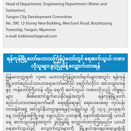
Head of Department, Engineering Department (Water and
Sanitation),
Yangon City Development Committee
No. 390, 12-Storey New Building, Merchant Road, Botahtaung
Township, Yangon, Myanmar
e-mail: kokkowa5@gmail.com
ရန်ကုန်မြို့တော်မဟာသင်္ကြန်ပွဲတော်တွင် ရေဆက်သွယ် ကစား
လိုသူများ ခွင့်ပြုမိန့် လျှောက်ထားရန်
မြန်မာသက္ကရာဇ် ၁၃၈၀ မဟာသင်္ကြန်ပွဲတော်ရက်များအတွင်း ရန်ကုန်
မြို့တော်စည်ပင်သာယာရေးကော်မတီပိုင် ရေပိုက်လိုင်း၊ အင်းလျားကန်
နှင့် ကန်တော်ကြီးကန် တို့မှ ရေကို ဆက်သွယ် ကစားလိုသည့် ကိစ္စရပ်
များ စိစစ်ဆောင်ရွက်ပေးနိုင်ရန်အတွက် ရန်ကုန်မြို့တော်
စည်ပင်သာယာရေးကော်မတီ ရေရရှိရေးနှင့် ရေပေးဝေရေး လုပ်ငန်း
တာဝန်ခံအဖွဲ့ အင်ဂျင်နီယာဌာန(ရေနှင့်သန့်ရှင်းမှု) သို့ ၁၃.၄.၂၀၁၉ရက်
နေ့ (သင်္ကြန်အကြို့နေ့) နေ့လည်(၁၂:၀၀)နာရီ နောက်ဆုံးထား၍ ယာယီ
ရေ ဆက်သွယ်ရန်အတွက် ခွင့်ပြုမိန့် လျှောက်ထားကြရမည်။ ယာယီ
ရေဆက်သွယ်ခွင့် လျှောက်လွှာများကို မြို့နယ်အုပ်ချုပ်ရေးမှူးရုံးရှိ