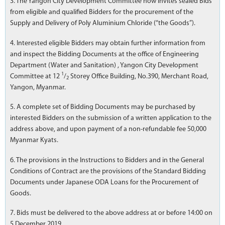
3. The Yangon City Development Committee now invites sealed Bids
from eligible and qualified Bidders for the procurement of the
Supply and Delivery of Poly Aluminium Chloride (“the Goods”).
4. Interested eligible Bidders may obtain further information from
and inspect the Bidding Documents at the office of Engineering
Department (Water and Sanitation) , Yangon City Development
1
Committee at 12
/
Storey Office Building, No.390, Merchant Road,
2
Yangon, Myanmar.
5. A complete set of Bidding Documents may be purchased by
interested Bidders on the submission of a written application to the
address above, and upon payment of a non-refundable fee 50,000
Myanmar Kyats.
6. The provisions in the Instructions to Bidders and in the General
Conditions of Contract are the provisions of the Standard Bidding
Documents under Japanese ODA Loans for the Procurement of
Goods.
7. Bids must be delivered to the above address at or before 14:00 on
5 December 2019.