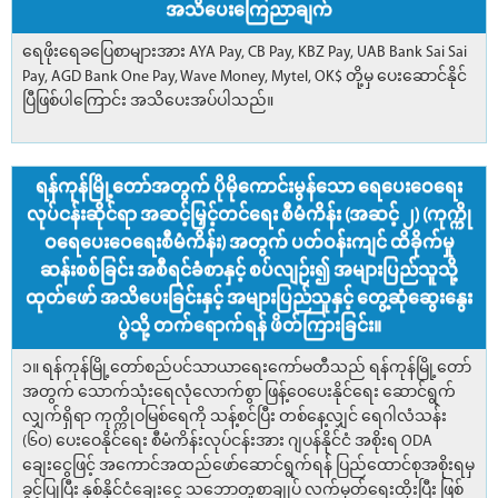
အသိပေးကြေညာချက်
ရေဖိုးရေခပြေစာများအား AYA Pay, CB Pay, KBZ Pay, UAB Bank Sai Sai
Pay, AGD Bank One Pay, Wave Money, Mytel, OK$ တို့မှ ပေးဆောင်နိုင်
ပြီဖြစ်ပါကြောင်း အသိပေးအပ်ပါသည်။
ရန်ကုန်မြို့တော်အတွက် ပိုမိုကောင်းမွန်သော ရေပေးဝေရေး
လုပ်ငန်းဆိုင်ရာ အဆင့်မြှင့်တင်ရေး စီမံကိန်း (အဆင့် ၂) (ကုက္ကို
ဝရေပေးဝေရေးစီမံကိန်း) အတွက် ပတ်ဝန်းကျင် ထိခိုက်မှု
ဆန်းစစ်ခြင်း အစီရင်ခံစာနှင့် စပ်လျဉ်း၍ အများပြည်သူသို့
ထုတ်ဖော် အသိပေးခြင်းနှင့် အများပြည်သူနှင့် တွေ့ဆုံဆွေးနွေး
ပွဲသို့ တက်ရောက်ရန် ဖိတ်ကြားခြင်း။
၁။ ရန်ကုန်မြို့တော်စည်ပင်သာယာရေးကော်မတီသည် ရန်ကုန်မြို့တော်
အတွက် သောက်သုံးရေလုံလောက်စွာ ဖြန့်ဝေပေးနိုင်ရေး ဆောင်ရွက်
လျှက်ရှိရာ ကုက္ကိုဝမြစ်ရေကို သန့်စင်ပြီး တစ်နေ့လျှင် ရေဂါလံသန်း
(၆၀) ပေးဝေနိုင်ရေး စီမံကိန်းလုပ်ငန်းအား ဂျပန်နိုင်ငံ အစိုးရ ODA
ချေးငွေဖြင့် အကောင်အထည်ဖော်ဆောင်ရွက်ရန် ပြည်ထောင်စုအစိုးရမှ
ခွင့်ပြုပြီး နှစ်နိုင်ငံချေးငွေ သဘောတူစာချုပ် လက်မှတ်ရေးထိုးပြီး ဖြစ်