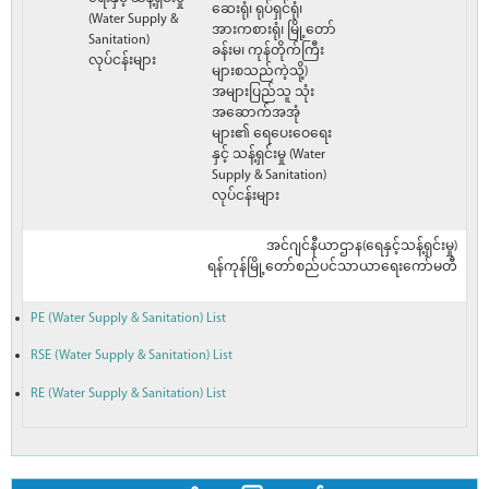
ဆေးရုံ၊ ရုပ်ရှင်ရုံ၊
(Water Supply &
အားကစားရုံ၊ မြို့တော်
Sanitation)
ခန်းမ၊ ကုန်တိုက်ကြီး
လုပ်ငန်းများ
များစသည်ကဲ့သို့)
အများပြည်သူ သုံး
အဆောက်အအုံ
များ၏ ရေပေးဝေရေး
နှင့် သန့်ရှင်းမှု (Water
Supply & Sanitation)
လုပ်ငန်းများ
အင်ဂျင်နီယာဌာန(ရေနှင့်သန့်ရှင်းမှု)
ရန်ကုန်မြို့တော်စည်ပင်သာယာရေးကော်မတီ
PE (Water Supply & Sanitation) List
RSE (Water Supply & Sanitation) List
RE (Water Supply & Sanitation) List