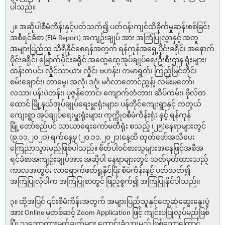
ပါသည်။
၂။ အဆိုပါစီမံကိန်းနှင့်ပတ်သက်၍ ပတ်ဝန်းကျင်ထိခိုက်မှုဆန်းစစ်ခြင်း
အစီရင်ခံစာ (EIA Report) အကျဉ်းချုပ် အား အကြံပြုလွှာနှင့် အတူ
အများပြည်သူ သိရှိနိုင်စေရန်အတွက် ရန်ကုန်အရှေ့ပိုင်းခရိုင်၊ အနောက်
ပိုင်းခရိုင်၊ မြောက်ပိုင်းခရိုင် အထွေထွေအုပ်ချုပ်ရေးဦးစီးဌာန ရုံးများ၊
ထန်းတပင်၊ လှိုင်သာယာ၊ လှိုင်၊ ဗဟန်း၊ ကမာရွတ်၊ ကြည့်မြင်တိုင်၊
စမ်းချောင်း၊ တာမွေ၊ အလုံ၊ ဒဂုံ၊ မင်္ဂလာတောင်ညွှန့်၊ လမ်းမတော်၊
လသာ၊ ပန်းပဲတန်း၊ ပုဇွန်တောင်၊ ကျောက်တံတား၊ ဆိပ်ကမ်း၊ ဗိုလ်တ
ထောင် မြို့နယ်အုပ်ချုပ်ရေးမှူးရုံးများ၊ ပန်တိုင်ကျေးရွာနှင့် ကတွယ်
ကျေးရွာ အုပ်ချုပ်ရေးမှူးရုံးများ၊ ကုက္ကိုဝစီမံကိန်းရုံး နှင့် ရန်ကုန်
မြို့တော်စည်ပင် သာယာရေးကော်မတီရုံး စသည့် (၂၅)နေရာများတွင်
(၉.၁၁.၂၀၂၁) ရက်နေ့မှ (၂၀.၁၁.၂၀၂၁)နေ့ထိ ထုတ်ဖော်အသိပေး
ကြေညာသွားမည်ဖြစ်ပါသည်။ စိတ်ပါဝင်စားသူများအနေဖြင့်အစီအ
ရင်ခံစာအကျဉ်းချုပ်အား အဆိုပါ နေရာများတွင် သတ်မှတ်ထားသည့်
ကာလအတွင်း လာရောက်ဖတ်ရှုနိုင်ပြီး စီမံကိန်းနှင့် ပတ်သတ်၍
အကြံပြုလိုပါက အကြံပြုစာတွင် ဖြည့်စွက်၍ အကြံပြုနိုင်ပါသည်။
၃။ ထို့အပြင် ၎င်းစီမံကိန်းအတွက် အများပြည်သူနှင့်တွေ့ဆုံဆွေးနွေးပွဲ
အား Online မှတစ်ဆင့် Zoom Application ဖြင့် ကျင်းပပြုလုပ်မည်ဖြစ်
ပြီး သဘောထားမှတ်ချက်များ တောင်းခံသွားမည် ဖြစ်သောကြောင့်