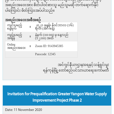
အစည်းအဝေးအား စိတ်ပါဝင်စားသူ မည်သူမဆို တက်ရောက်နိုင်
ပါ‌ကြောင်း ဖိတ်ကြားအပ်ပါသည်။
အစည်းအဝေးအစီအစဉ်
ကျင်းပမည့်
၂၀၂၁ ခုနှစ်၊ နိုဝင်ဘာလ (၁၆)
။
နေ့ရက်
ရက်၊ (အင်္ဂါနေ့)
ကျင်းပမည့်
နံနက် (၁၀:၀၀) မှ နေ့လည်
။
အချိန်
(၁၂:၀၀) အထိ
Online
။
Zoom ID: 9143945385
အစည်းအဝေး
Passcode: 12345
အင်ဂျင်နီယာဌာန(ရေနှင့်သန့်ရှင်းမှု)
ရန်ကုန်မြို့တော်စည်ပင်သာယာရေးကော်မတီ
Invitation for Prequalification Greater Yangon Water Supply
Improvement Project Phase 2
Date: 11 November 2020