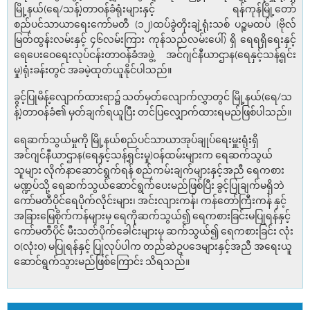
မြို့နယ်(ရေ/သန့်)တာဝန်ခံရုံးများနှင့် ရန်ကုန်မြို့တော်
စည်ပင်သာယာရေးကော်မတီ (၁၂)ထပ်ခွဲတိုးချဲ့ရုံးသစ် ပဉ္စမထပ် (ဗိုလ်
မြတ်ထွန်းလမ်းနှင့် ၄၆လမ်းကြား ကုန်သည်လမ်းပေါ်) ရှိ ရေရရှိရေးနှင့်
ရေပေးဝေရေးလုပ်ငန်းတာဝန်ခံအဖွဲ့ အင်ဂျင်နီယာဌာန(ရေနှင့်သန့်ရှင်း
မှု)ရုံးခန်းတွင် အခမဲ့ထုတ်ယူနိုင်ပါသည်။
ခွင့်ပြုမိန့်လျောက်ထားရာ၌ သတ်မှတ်လျောက်လွှာတွင် မြို့နယ်(ရေ/သ
န့်)တာဝန်ခံ၏ မှတ်ချက်ရယူပြီး တင်ပြလျှောက်ထားရမည်ဖြစ်ပါသည်။
ရေဆက်သွယ်မှုကို မြို့နယ်စည်ပင်သာယာအုပ်ချုပ်ရေးမှူးရုံးရှိ
အင်ဂျင်နီယာဌာန(ရေနှင့်သန့်ရှင်းမှု)ဝန်ထမ်းများက ရေဆက်သွယ်
သူများ လိုက်နာဆောင်ရွက်ရန် စည်ကမ်းချက်များနှင့်အညီ ရေကစား
မဏ္ဍပ်သို့ ရေဆက်သွယ်ဆောင်ရွက်ပေးမည်ဖြစ်ပြီး ခွင့်ပြုချက်မရှိဘဲ
ကော်မတီပိုင်ရေပိုက်လိုင်းများ၊ အင်းလျားကန်၊ ကန်တော်ကြီးကန် နှင့်
အခြားမြေစိုက်ကန်များမှ ရေကိုဆက်သွယ်၍ ရေကစားခြင်းမပြုရန်နှင့်
ကော်မတီပိုင် မီးသတ်ပိုက်ခေါင်းများမှ ဆက်သွယ်၍ ရေကစားခြင်း လုံး
ဝ(လုံးဝ) မပြုရန်နှင့် ပြုလုပ်ပါက တည်ဆဲဥပဒေများနှင့်အညီ အရေးယူ
ဆောင်ရွက်သွားမည်ဖြစ်ကြောင်း သိရသည်။