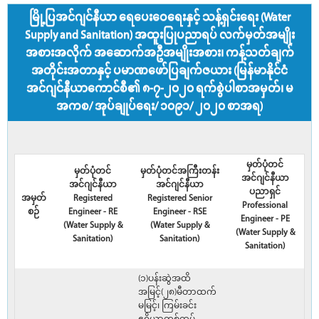
မြို့ပြအင်ဂျင်နီယာ ရေပေးဝေရေးနှင့် သန့်ရှင်းရေး (Water
Supply and Sanitation) အထူးပြုပညာရပ် လက်မှတ်အမျိုး
အစားအလိုက် အဆောက်အဦအမျိုးအစား၊ ကန့်သတ်ချက်
အတိုင်းအတာနှင့် ပမာဏဖော်ပြချက်ဇယား (မြန်မာနိုင်ငံ
အင်ဂျင်နီယာကောင်စီ၏ ၈-၇-၂၀၂၀ ရက်စွဲပါစာအမှတ်၊ မ
အကစ/ အုပ်ချုပ်ရေး/ ၁၀၉၁/ ၂၀၂၀ စာအရ)
မှတ်ပုံတင်
မှတ်ပုံတင်
မှတ်ပုံတင်အကြီးတန်း
အင်ဂျင်နီယာ
အင်ဂျင်နီယာ
အင်ဂျင်နီယာ
ပညာရှင်
အမှတ်
Registered
Registered Senior
Professional
စဉ်
Engineer - RE
Engineer - RSE
Engineer - PE
(Water Supply &
(Water Supply &
(Water Supply &
Sanitation)
Sanitation)
Sanitation)
(၁)ပန်းဆွဲအထိ
အမြင့်(၂၈)မီတာထက်
မမြင့်၊ ကြမ်းခင်း