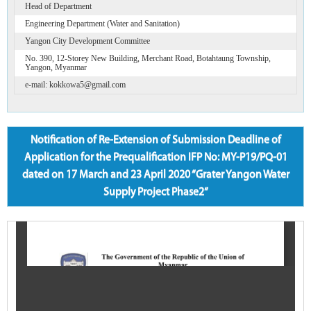
Head of Department
Engineering Department (Water and Sanitation)
Yangon City Development Committee
No. 390, 12-Storey New Building, Merchant Road, Botahtaung Township,
Yangon, Myanmar
e-mail: kokkowa5@gmail.com
Notification of Re-Extension of Submission Deadline of
Application for the Prequalification IFP No: MY-P19/PQ-01
dated on 17 March and 23 April 2020 “Grater Yangon Water
Supply Project Phase2“