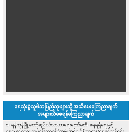
ရေသုံးစွဲသူမိဘပြည်သူများသို့ အသိပေးကြေညာချက်
အများသိစေရန်ကြေညာချက်
၁။ ရန်ကုန်မြို့တော်စည်ပင်သာယာရေးကော်မတီ၊ ရေရရှိရေးနှင့်
ရေပေးဝေရေး လုပ်ငန်းတာဝန်ခံအဖွဲ့၊ အင်ဂျင်နီယာဌာန(ရေနှင့်သန့်ရှင်း