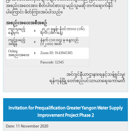
အစည်းအဝေးအား စိတ်ပါဝင်စားသူ မည်သူမဆို တက်ရောက်နိုင်
ပါ‌ကြောင်း ဖိတ်ကြားအပ်ပါသည်။
အစည်းအဝေးအစီအစဉ်
ကျင်းပမည့်
၂၀၂၁ ခုနှစ်၊ နိုဝင်ဘာလ (၁၆)
။
နေ့ရက်
ရက်၊ (အင်္ဂါနေ့)
ကျင်းပမည့်
နံနက် (၁၀:၀၀) မှ နေ့လည်
။
အချိန်
(၁၂:၀၀) အထိ
Online
။
Zoom ID: 9143945385
အစည်းအဝေး
Passcode: 12345
အင်ဂျင်နီယာဌာန(ရေနှင့်သန့်ရှင်းမှု)
ရန်ကုန်မြို့တော်စည်ပင်သာယာရေးကော်မတီ
Invitation for Prequalification Greater Yangon Water Supply
Improvement Project Phase 2
Date: 11 November 2020