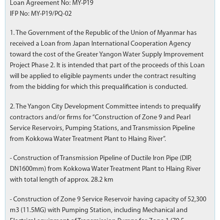
Loan Agreement No: MY-P19
IFP No: MY-P19/PQ-02
1. The Government of the Republic of the Union of Myanmar has
received a Loan from Japan International Cooperation Agency
toward the cost of the Greater Yangon Water Supply Improvement
Project Phase 2. It is intended that part of the proceeds of this Loan
will be applied to eligible payments under the contract resulting
from the bidding for which this prequalification is conducted.
2. The Yangon City Development Committee intends to prequalify
contractors and/or firms for “Construction of Zone 9 and Pearl
Service Reservoirs, Pumping Stations, and Transmission Pipeline
from Kokkowa Water Treatment Plant to Hlaing River”.
- Construction of Transmission Pipeline of Ductile Iron Pipe (DIP,
DN1600mm) from Kokkowa Water Treatment Plant to Hlaing River
with total length of approx. 28.2 km
- Construction of Zone 9 Service Reservoir having capacity of 52,300
m3 (11.5MG) with Pumping Station, including Mechanical and