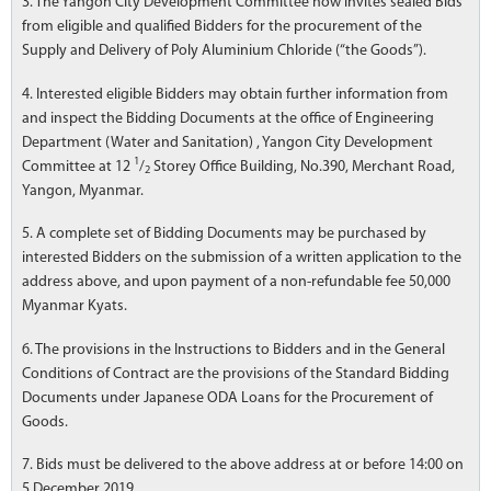
3. The Yangon City Development Committee now invites sealed Bids
from eligible and qualified Bidders for the procurement of the
Supply and Delivery of Poly Aluminium Chloride (“the Goods”).
4. Interested eligible Bidders may obtain further information from
and inspect the Bidding Documents at the office of Engineering
Department (Water and Sanitation) , Yangon City Development
1
Committee at 12
/
Storey Office Building, No.390, Merchant Road,
2
Yangon, Myanmar.
5. A complete set of Bidding Documents may be purchased by
interested Bidders on the submission of a written application to the
address above, and upon payment of a non-refundable fee 50,000
Myanmar Kyats.
6. The provisions in the Instructions to Bidders and in the General
Conditions of Contract are the provisions of the Standard Bidding
Documents under Japanese ODA Loans for the Procurement of
Goods.
7. Bids must be delivered to the above address at or before 14:00 on
5 December 2019.