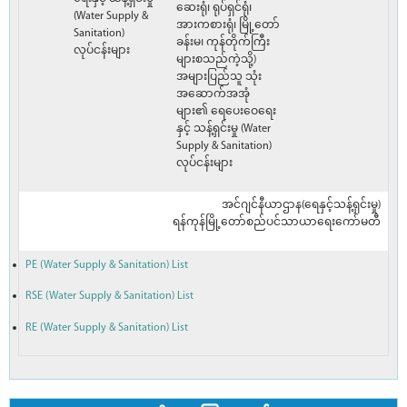
ဆေးရုံ၊ ရုပ်ရှင်ရုံ၊
(Water Supply &
အားကစားရုံ၊ မြို့တော်
Sanitation)
ခန်းမ၊ ကုန်တိုက်ကြီး
လုပ်ငန်းများ
များစသည်ကဲ့သို့)
အများပြည်သူ သုံး
အဆောက်အအုံ
များ၏ ရေပေးဝေရေး
နှင့် သန့်ရှင်းမှု (Water
Supply & Sanitation)
လုပ်ငန်းများ
အင်ဂျင်နီယာဌာန(ရေနှင့်သန့်ရှင်းမှု)
ရန်ကုန်မြို့တော်စည်ပင်သာယာရေးကော်မတီ
PE (Water Supply & Sanitation) List
RSE (Water Supply & Sanitation) List
RE (Water Supply & Sanitation) List