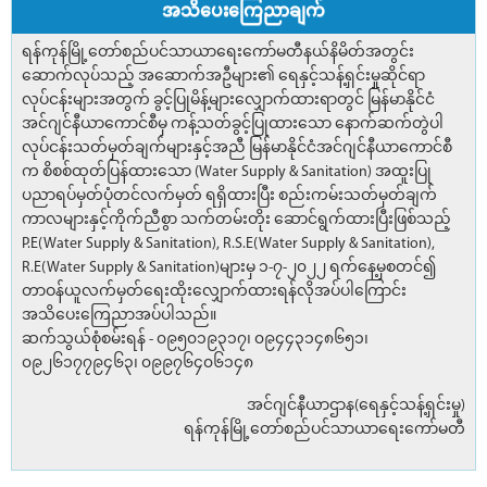
အသိပေးကြေညာချက်
ရန်ကုန်မြို့တော်စည်ပင်သာယာရေးကော်မတီနယ်နိမိတ်အတွင်း
ဆောက်လုပ်သည့် အဆောက်အဦများ၏ ရေနှင့်သန့်ရှင်းမှုဆိုင်ရာ
လုပ်ငန်းများအတွက် ခွင့်ပြုမိန့်များလျှောက်ထားရာတွင် မြန်မာနိုင်ငံ
အင်ဂျင်နီယာကောင်စီမှ ကန့်သတ်ခွင့်ပြုထားသော နောက်ဆက်တွဲပါ
လုပ်ငန်းသတ်မှတ်ချက်များနှင့်အညီ မြန်မာနိုင်ငံအင်ဂျင်နီယာကောင်စီ
က စိစစ်ထုတ်ပြန်ထားသော (Water Supply & Sanitation) အထူးပြု
ပညာရပ်မှတ်ပုံတင်လက်မှတ် ရရှိထားပြီး စည်းကမ်းသတ်မှတ်ချက်
ကာလများနှင့်ကိုက်ညီစွာ သက်တမ်းတိုး ဆောင်ရွက်ထားပြီးဖြစ်သည့်
P.E(Water Supply & Sanitation), R.S.E(Water Supply & Sanitation),
R.E(Water Supply & Sanitation)များမှ ၁-၇-၂၀၂၂ ရက်နေ့မှစတင်၍
တာဝန်ယူလက်မှတ်ရေးထိုးလျှောက်ထားရန်လိုအပ်ပါကြောင်း
အသိပေးကြေညာအပ်ပါသည်။
ဆက်သွယ်စုံစမ်းရန် - ၀၉၅၀၁၉၃၁၇၊ ၀၉၄၄၃၁၄၈၆၅၁၊
၀၉၂၆၁၇၇၉၄၆၃၊ ၀၉၉၇၆၄၀၆၁၄၈
အင်ဂျင်နီယာဌာန(ရေနှင့်သန့်ရှင်းမှု)
ရန်ကုန်မြို့တော်စည်ပင်သာယာရေးကော်မတီ