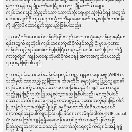
မှု)သည် ရန်ကုန်မြို့တော်နေ မြို့တော်သူ၊ မြို့တော်သားများ
ကျန်းမာရေးနှင့် ညီညွတ်သော သောက်သုံးရေများ သုံးစွဲနိုင်ရန် အတွက်
ပေးဝေလျက်ရှိသည့် ရေထဲသို့ ကလိုရင်းဆေးခတ်သန့်စင်ခြင်းလုပ်ငန်း
ကို မကြာမီ ဆောင်ရွက်သွားမည်ဖြစ်ပါသည်။
၂။ ကလိုရင်းဆေးခတ်သန့်စင်ခြင်းသည် သောက်သုံးရေသန့်များရရှိစေ
ရန်အတွက် လူတို့၏ ကျန်းမာရေးကိုထိခိုက်နိုင်သည့် ပိုးမွှားများအား
သန့်စင်သည့်နည်းစနစ်တစ်ခုဖြစ်ပြီး ကမ္ဘာ နှင့်အဝှမ်း အသုံးပြုလျက်ရှိ
ကာလူတို့၏ ကျန်းမာရေးကိုမထိခိုက်စေရန် အကာအကွယ်ပေးသည့်
နည်းစနစ်ဖြစ်ပါသည်။
၃။ ကလိုရင်းဆေးခတ်သန့်စင်ရာတွင် ကမ္ဘာ့ကျန်းမာရေးအဖွဲ့ (WHO) က
သတ်မှတ် ထားသည့် ညွှန်ကြားချက်အတိုင်း ရေသုံးစွဲသူပြည်သူများ၏
ကျန်းမာရေးကို မထိခိုက်သော ပမာဏဖြစ်သည့် 4 mg/L ထက် မများ
သည့်နှုန်းဖြင့် အသုံးပြုသန့်စင်သွားမည် ဖြစ်ပါသည်။ ရေတွင်ပါဝင်
သော ဘက်တီးရီးယားများနှင့် ဓာတုပစ္စည်းများအားကလိုရင်းဖြင့် ဓါတ်
ပြုသန့်စင် သွားမည်ဖြစ်ပြီး ပြင်ပမှ ပိုးမွှားဘက်တီးရီးယားများ ဝင်
ရောက်ရှင်သန်ပေါက်ဖွားခြင်း မပြုနိုင်ရေး ကလိုရင်းဓါတ်များ (Residual
Chlorine) ကြွင်းကျန်မှုရှိနေစေရန် ဆောင်ရွက် သွားမည်ဖြစ်သဖြင့်
ပြည်သူလူထုအားပေးဝေသည့် သောက်သုံးရေတွင် ကလိုရင်းအနံ့ ရရှိ