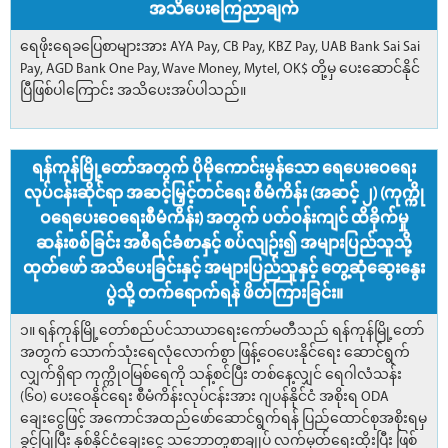
အသိပေးကြေညာချက်
ရေဖိုးရေခပြေစာများအား AYA Pay, CB Pay, KBZ Pay, UAB Bank Sai Sai
Pay, AGD Bank One Pay, Wave Money, Mytel, OK$ တို့မှ ပေးဆောင်နိုင်
ပြီဖြစ်ပါကြောင်း အသိပေးအပ်ပါသည်။
ရန်ကုန်မြို့တော်အတွက် ပိုမိုကောင်းမွန်သော ရေပေးဝေရေး
လုပ်ငန်းဆိုင်ရာ အဆင့်မြှင့်တင်ရေး စီမံကိန်း (အဆင့် ၂) (ကုက္ကို
ဝရေပေးဝေရေးစီမံကိန်း) အတွက် ပတ်ဝန်းကျင် ထိခိုက်မှု
ဆန်းစစ်ခြင်း အစီရင်ခံစာနှင့် စပ်လျဉ်း၍ အများပြည်သူသို့
ထုတ်ဖော် အသိပေးခြင်းနှင့် အများပြည်သူနှင့် တွေ့ဆုံဆွေးနွေး
ပွဲသို့ တက်ရောက်ရန် ဖိတ်ကြားခြင်း။
၁။ ရန်ကုန်မြို့တော်စည်ပင်သာယာရေးကော်မတီသည် ရန်ကုန်မြို့တော်
အတွက် သောက်သုံးရေလုံလောက်စွာ ဖြန့်ဝေပေးနိုင်ရေး ဆောင်ရွက်
လျှက်ရှိရာ ကုက္ကိုဝမြစ်ရေကို သန့်စင်ပြီး တစ်နေ့လျှင် ရေဂါလံသန်း
(၆၀) ပေးဝေနိုင်ရေး စီမံကိန်းလုပ်ငန်းအား ဂျပန်နိုင်ငံ အစိုးရ ODA
ချေးငွေဖြင့် အကောင်အထည်ဖော်ဆောင်ရွက်ရန် ပြည်ထောင်စုအစိုးရမှ
ခွင့်ပြုပြီး နှစ်နိုင်ငံချေးငွေ သဘောတူစာချုပ် လက်မှတ်ရေးထိုးပြီး ဖြစ်