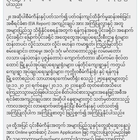
ပါသည်။
၂။ အဆိုပါစီမံကိန်းနှင့်ပတ်သက်၍ ပတ်ဝန်းကျင်ထိခိုက်မှုဆန်းစစ်ခြင်း
အစီရင်ခံစာ (EIA Report) အကျဉ်းချုပ် အား အကြံပြုလွှာနှင့် အတူ
အများပြည်သူ သိရှိနိုင်စေရန်အတွက် ရန်ကုန်အရှေ့ပိုင်းခရိုင်၊ အနောက်
ပိုင်းခရိုင်၊ မြောက်ပိုင်းခရိုင် အထွေထွေအုပ်ချုပ်ရေးဦးစီးဌာန ရုံးများ၊
ထန်းတပင်၊ လှိုင်သာယာ၊ လှိုင်၊ ဗဟန်း၊ ကမာရွတ်၊ ကြည့်မြင်တိုင်၊
စမ်းချောင်း၊ တာမွေ၊ အလုံ၊ ဒဂုံ၊ မင်္ဂလာတောင်ညွှန့်၊ လမ်းမတော်၊
လသာ၊ ပန်းပဲတန်း၊ ပုဇွန်တောင်၊ ကျောက်တံတား၊ ဆိပ်ကမ်း၊ ဗိုလ်တ
ထောင် မြို့နယ်အုပ်ချုပ်ရေးမှူးရုံးများ၊ ပန်တိုင်ကျေးရွာနှင့် ကတွယ်
ကျေးရွာ အုပ်ချုပ်ရေးမှူးရုံးများ၊ ကုက္ကိုဝစီမံကိန်းရုံး နှင့် ရန်ကုန်
မြို့တော်စည်ပင် သာယာရေးကော်မတီရုံး စသည့် (၂၅)နေရာများတွင်
(၉.၁၁.၂၀၂၁) ရက်နေ့မှ (၂၀.၁၁.၂၀၂၁)နေ့ထိ ထုတ်ဖော်အသိပေး
ကြေညာသွားမည်ဖြစ်ပါသည်။ စိတ်ပါဝင်စားသူများအနေဖြင့်အစီအ
ရင်ခံစာအကျဉ်းချုပ်အား အဆိုပါ နေရာများတွင် သတ်မှတ်ထားသည့်
ကာလအတွင်း လာရောက်ဖတ်ရှုနိုင်ပြီး စီမံကိန်းနှင့် ပတ်သတ်၍
အကြံပြုလိုပါက အကြံပြုစာတွင် ဖြည့်စွက်၍ အကြံပြုနိုင်ပါသည်။
၃။ ထို့အပြင် ၎င်းစီမံကိန်းအတွက် အများပြည်သူနှင့်တွေ့ဆုံဆွေးနွေးပွဲ
အား Online မှတစ်ဆင့် Zoom Application ဖြင့် ကျင်းပပြုလုပ်မည်ဖြစ်
ပြီး သဘောထားမှတ်ချက်များ တောင်းခံသွားမည် ဖြစ်သောကြောင့်