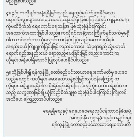
မည်ဖြစ်ပါသည်။
၄။ ၄င်း ကလိုရင်းအနံ့ရရှိခြင်းသည် ရေတွင်ပေါက်ဖွားနိုင်သော
ရောဂါပိုးမွှားများအား ဆေးခတ်သန့်စင်ပြီးဖြစ်ကြောင်းနှင့် ကျန်းမာရေး
ကိုမထိခိုက်ဘဲ ရေကောင်းရေသန့်အဖြစ် သုံးစွဲနိုင်ကြောင်း
အထောက်အထားဖြစ်ပါသည်။ ကလိုရင်းအနံ့အား ကြိုက်နှစ်သက်မှုမရှိ
ပါက တစ်ရက်တာ သိုလှောင်ထားခြင်းဖြင့်လည်းကောင်း၊ မိနစ်
အနည်းငယ် ကြိုချက်ခြင်းဖြင့် လည်းကောင်း၊ သံပုရာရည် သို့မဟုတ်
ရှောက်ရည်အနည်းငယ် ရောထည့်ပေးခြင်းဖြင့် လည်းကောင်း က
လိုရင်းအနံ့မပါရှိအောင် ပြုလုပ်ပေးနိုင်ပါသည်။
၅။ သို့ဖြစ်ပါ၍ ရန်ကုန်မြို့တော်စည်ပင်သာယာရေးကော်မတီမှ ပေးဝေ
သည့်ရေတွင် ကလိုရင်း ဆေးခတ်သန့်စင်ခြင်းလုပ်ငန်းကြောင့် က
လိုရင်းအနံ့များရရှိပါက စိုးရိမ်ရန်မရှိ ကြောင်းနှင့် ပိုးသတ်သန့်စင်ထား
သည့် လက္ခဏာဖြစ်၍ ယုံကြည်စိတ်ချစွာ သုံးစွဲနိုင်ပါကြောင်း ကြိုတင်
အသိပေး ကြေညာအပ်ပါသည်။
ရေရရှိရေးနှင့် ရေပေးဝေရေးလုပ်ငန်းတာဝန်ခံအဖွဲ့
အင်ဂျင်နီယာဌာန(ရေနှင့်သန့်ရှင်းမှု)
ရန်ကုန်မြို့တော်စည်ပင်သာယာရေးကော်မတီ