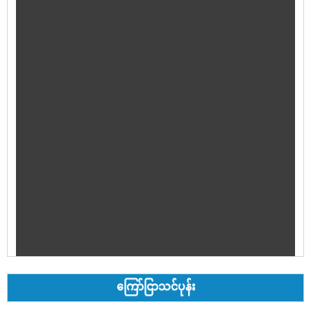
ကြော်ငြာသင်ပုန်း