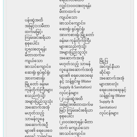
ဧရိယာတစ်ထပ်
လျှင်(၁၀၀၀)စတုရန်း
မီတာထက် မ
ကျယ်သော
ပန်းဆွဲအထိ
(စာသင်ကျောင်း၊
အမြင့်(၁၁)မီတာ
ဆေးရုံ၊ ရုပ်ရှင်ရုံ၊
ထက်မမြင့်၊
အားကစားရုံ၊ မြို့တော်
ကြမ်းခင်းဧရိယာ
ခန်းမ၊ ကုန်တိုက်ကြီး
စုစုပေါင်း
များစသည်ကဲ့သို့)
(၄၅၀)စတုရန်း
အများပြည်သူသုံး
မီတာထက်မ
အဆောက်အအုံ
ကျယ်သော
မြို့ပြ
မဟုတ်သည့် သာမန်
(စာသင်ကျောင်း၊
အင်ဂျင်နီယာ
လူနေအဆောက်အအုံ
ဆေးရုံ၊ ရုပ်ရှင်ရုံ၊
ဆိုင်ရာ
များ၏ ရေပေးဝေရေး
အားကစားရုံ၊
အဆောက်အအုံ
နှင့် သန့်ရှင်းမှု (Water
မြို့တော် ခန်းမ၊
များအားလုံး
Supply & Sanitation)
ကုန်တိုက်ကြီးများ
ရေပေးဝေရေးနှင့်
လုပ်ငန်းများ
စသည်ကဲ့သို့)
သန့်ရှင်းမှု (Water
(၂) ပန်းဆွဲအထိ
အများပြည်သူသုံး
Supply &
အမြင့်(၈)မီတာထက်မ
အဆောက်အအုံ
Sanitation)
မြင့်၊ ကြမ်းခင်းဧရိယာ
မဟုတ်သည့်
လုပ်ငန်းများ
စုစုပေါင်း
သာမန်လူနေ
(၂၀၀၀)စတုရန်း မီတာ
အဆောက်အဦ
ထက် မကျယ်သော
များ၏ ရေပေးဝေ
(စာသင်ကျောင်း၊
ရေးနှင့် သန့်ရှင်းမှု