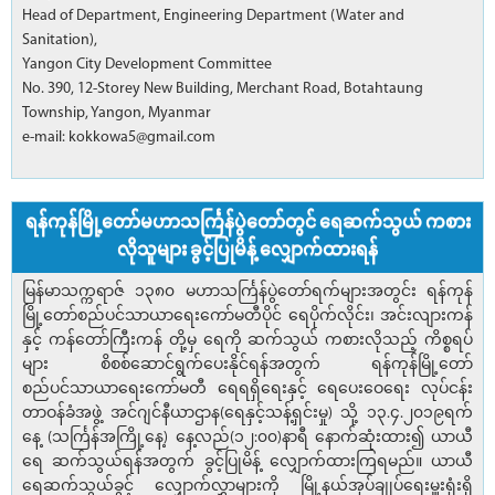
Head of Department, Engineering Department (Water and
Sanitation),
Yangon City Development Committee
No. 390, 12-Storey New Building, Merchant Road, Botahtaung
Township, Yangon, Myanmar
e-mail: kokkowa5@gmail.com
ရန်ကုန်မြို့တော်မဟာသင်္ကြန်ပွဲတော်တွင် ရေဆက်သွယ် ကစား
လိုသူများ ခွင့်ပြုမိန့် လျှောက်ထားရန်
မြန်မာသက္ကရာဇ် ၁၃၈၀ မဟာသင်္ကြန်ပွဲတော်ရက်များအတွင်း ရန်ကုန်
မြို့တော်စည်ပင်သာယာရေးကော်မတီပိုင် ရေပိုက်လိုင်း၊ အင်းလျားကန်
နှင့် ကန်တော်ကြီးကန် တို့မှ ရေကို ဆက်သွယ် ကစားလိုသည့် ကိစ္စရပ်
များ စိစစ်ဆောင်ရွက်ပေးနိုင်ရန်အတွက် ရန်ကုန်မြို့တော်
စည်ပင်သာယာရေးကော်မတီ ရေရရှိရေးနှင့် ရေပေးဝေရေး လုပ်ငန်း
တာဝန်ခံအဖွဲ့ အင်ဂျင်နီယာဌာန(ရေနှင့်သန့်ရှင်းမှု) သို့ ၁၃.၄.၂၀၁၉ရက်
နေ့ (သင်္ကြန်အကြို့နေ့) နေ့လည်(၁၂:၀၀)နာရီ နောက်ဆုံးထား၍ ယာယီ
ရေ ဆက်သွယ်ရန်အတွက် ခွင့်ပြုမိန့် လျှောက်ထားကြရမည်။ ယာယီ
ရေဆက်သွယ်ခွင့် လျှောက်လွှာများကို မြို့နယ်အုပ်ချုပ်ရေးမှူးရုံးရှိ