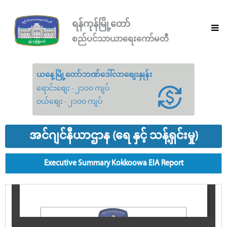
ရန်ကုန်မြို့တော်
စည်ပင်သာယာရေးကော်မတီ
ယနေ့မြို့တော်ဘဏ်ဒေါ်လာစျေးနှုန်း
ရောင်းစျေး - ၂၁၀၀ ကျပ်
ဝယ်စျေး - ၂၁၀၀ ကျပ်
အင်ဂျင်နီယာဌာန (ရေ နှင့် သန့်ရှင်းမှု)
Executive Summary Kokkoowa EIA Report