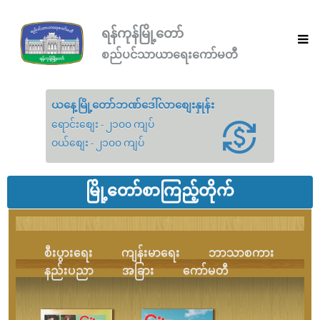
ရန်ကုန်မြို့တော်
စည်ပင်သာယာရေးကော်မတီ
ယနေ့မြို့တော်ဘဏ်ဒေါ်လာစျေးနှုန်း
ရောင်းစျေး - ၂၁၀၀ ကျပ်
ဝယ်စျေး - ၂၁၀၀ ကျပ်
မြို့တော်စာကြည့်တိုက်
စီးပွားရေး
ကျန်းမာရေး
ဘာသာစကား
နည်းပညာ
အခြား
ကော်မတီ