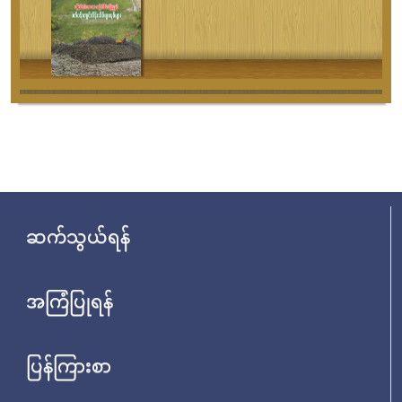
ဆက်သွယ်ရန်
အကြံပြုရန်
ပြန်ကြားစာ