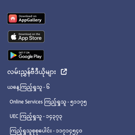
လမ်းညွှန်ဗီဒီယိုများ
ယနေ့ကြည့်ရှုသူ - ၆
Online Services ကြည့်ရှုသူ - ၅၁၁၇၅
UEC ကြည့်ရှုသူ - ၁၄၃၇၃
ကြည့်ရှုသူစုစုပေါင်း - ၁၁၇၁၄၅၄၀