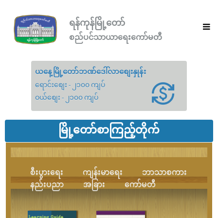
ရန်ကုန်မြို့တော်
စည်ပင်သာယာရေးကော်မတီ
ယနေ့မြို့တော်ဘဏ်ဒေါ်လာစျေးနှုန်း
ရောင်းစျေး - ၂၁၀၀ ကျပ်
ဝယ်စျေး - ၂၁၀၀ ကျပ်
မြို့တော်စာကြည့်တိုက်
စီးပွားရေး
ကျန်းမာရေး
ဘာသာစကား
နည်းပညာ
အခြား
ကော်မတီ