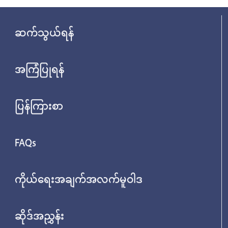
ဆက်သွယ်ရန်
အကြံပြုရန်
ပြန်ကြားစာ
FAQs
ကိုယ်ရေးအချက်အလက်မူဝါဒ
ဆိုဒ်အညွှန်း