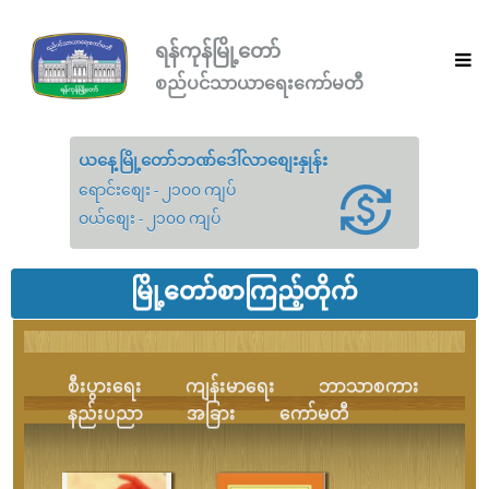
ရန်ကုန်မြို့တော်
စည်ပင်သာယာရေးကော်မတီ
ယနေ့မြို့တော်ဘဏ်ဒေါ်လာစျေးနှုန်း
ရောင်းစျေး - ၂၁၀၀ ကျပ်
ဝယ်စျေး - ၂၁၀၀ ကျပ်
မြို့တော်စာကြည့်တိုက်
စီးပွားရေး
ကျန်းမာရေး
ဘာသာစကား
နည်းပညာ
အခြား
ကော်မတီ