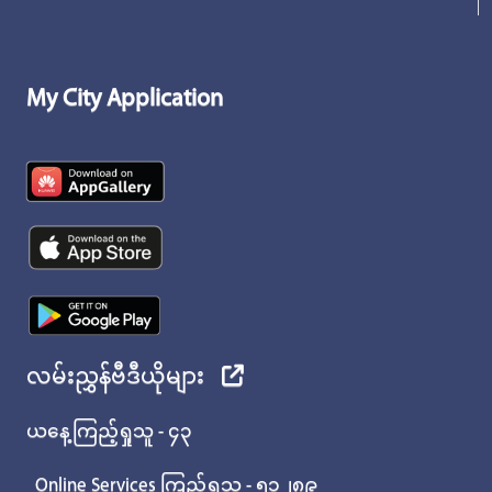
My City Application
လမ်းညွှန်ဗီဒီယိုများ
ယနေ့ကြည့်ရှုသူ - ၄၃
Online Services ကြည့်ရှုသူ - ၅၁၂၈၉