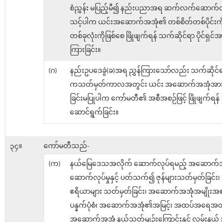
စံညွှန်း မပြည့်မီ၍ နည်းပညာအရ ဆက်လက်ဆောက်လု
သင့်ပါက ယင်းအဆောက်အအုံ၏ တစ်စိတ်တစ်ပိုင်းကို
တစ်ခုလုံးကိုဖြစ်စေ ဖြိုဖျက်ရန် သက်ဆိုင်ရာ ပိုင်ရှင်အာ
ကြားခြင်း။
(ဂ)
နည်းဥပဒေခွဲ(ခ)အရ ညွှန်ကြားသော်လည်း သက်ဆိုင်ရာပ
ကသတ်မှတ်ကာလအတွင်း ယင်း အဆောက်အအုံအား ဖ
ခြင်းမပြုပါက ကော်မတီ၏ အစီအစဉ်ဖြင့် ဖြိုဖျက်ရန်
ဆောင်ရွက်ခြင်း။
၃၄။
ကော်မတီသည်-
(က)
နယ်မြေဒေသအလိုက် ဆောက်လုပ်ရမည့် အဆောက်အ
ဆောက်လုပ်မှုနှင့် ပတ်သက်၍ ဇုန်များသတ်မှတ်ခြင်း
ဧရိယာများ သတ်မှတ်ခြင်း၊ အဆောက်အအုံအမျိုးအစား 
ပန္နက်ပုံစံ၊ အဆောက်အအုံ၏အမြင့်၊ အထပ်အရေအတ
အဆောက်အအုံ နယ်သတ်မျဉ်းကြောင်းနှင့် လမ်းနယ်