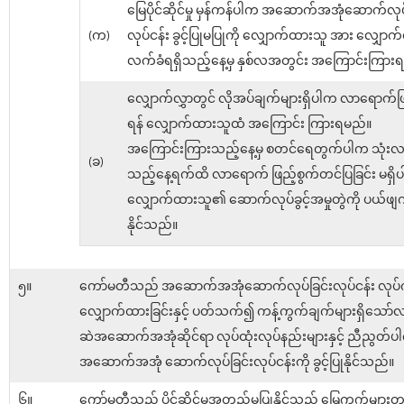
မြေပိုင်ဆိုင်မှု မှန်ကန်ပါက အဆောက်အအုံဆောက်လုပ်
(က)
လုပ်ငန်း ခွင့်ပြုမပြုကို လျှောက်ထားသူ အား လျှောက်
လက်ခံရရှိသည့်နေ့မှ နှစ်လအတွင်း အကြောင်းကြား
လျှောက်လွှာတွင် လိုအပ်ချက်များရှိပါက လာရောက်ဖြ
ရန် လျှောက်ထားသူထံ အကြောင်း ကြားရမည်။
အကြောင်းကြားသည့်နေ့မှ စတင်ရေတွက်ပါက သုံးလပ
(ခ)
သည့်နေ့ရက်ထိ လာရောက် ဖြည့်စွက်တင်ပြခြင်း မရှိ
လျှောက်ထားသူ၏ ဆောက်လုပ်ခွင့်အမှုတွဲကို ပယ်ဖျ
နိုင်သည်။
၅။
ကော်မတီသည် အဆောက်အအုံဆောက်လုပ်ခြင်းလုပ်ငန်း လုပ်ကိုင
လျှောက်ထားခြင်းနှင့် ပတ်သက်၍ ကန့်ကွက်ချက်များရှိသော
ဆဲအဆောက်အအုံဆိုင်ရာ လုပ်ထုံးလုပ်နည်းများနှင့် ညီညွတ်
အဆောက်အအုံ ဆောက်လုပ်ခြင်းလုပ်ငန်းကို ခွင့်ပြုနိုင်သည်။
၆။
ကော်မတီသည် ပိုင်ဆိုင်မှုအတည်မပြုနိုင်သည့် မြေကွက်များတွ