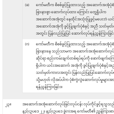
(ခ)
ကော်မတီက စိစစ်ခွင့်ပြုထားသည့် အဆောက်အအုံပုံစံနှင
ခြားနားစွာ ဆောက်လုပ်ထား ကြောင်း တွေ့ရှိပါက
အဆောက်အအုံတွင် နေထိုင်အသုံးပြုခွင့်မပေးဘဲ ယင်
အဆောက်အအုံကို ခွင့်ပြုချက်ပုံစံနှင့် အညီ သတ်မ
အတွင်း ပြန်လည်ပြုပြင် ဆောက်လုပ်ရန်ညွှန်ကြားခြင်
(ဂ)
ကော်မတီက စိစစ်ခွင့်ပြုထားသည့် အဆောက်အအုံပုံစံနှင
ခြားနားနေ သည်သာမက အဆောက်အအုံဆောက်လုပ်ခ
ဆိုင်ရာ စည်းကမ်းချက်တစ်ရပ်ရပ်ကို ဖောက်ဖျက်ကြေ
ရှိပါက ယင်းအဆောက် အအုံကို ခွင်ပြုချက်ပုံစံနှင့်အ
သတ်မှတ်ကာလအတွင်း ပြန်လည်ပြုပြင်ဆောက်လုပ်ရ
သို့မဟုတ် လိုအပ်ပါက ပုံစံကွဲလွဲဆောက်လုပ်မှုများအား
ရန်ညွှန်ကြားခြင်း။
၂၃။
အဆောက်အအုံဆောက်လုပ်ခြင်းလုပ်ငန်း လုပ်ကိုင်ခွင့်ရသူသည
နည်းဥပဒေ ၂၂၊ နည်းဥပဒေ ခွဲ(ဂ)အရ ကော်မတီ၏ ညွှန်ကြားစာရရ