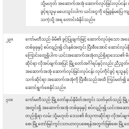
သို့မဟုတ် အဆောက်အအုံ ဆောက်လုပ်ခြင်းလုပ်ငန်း လု
ခွင့်ရသူမှ မပေးသွင်းပါက ယင်းငွေကို မြေခွန်မပြေ ကျန
သကဲ့သို့ အရ တောင်းခံနိုင်သည်။
၂၉။
ကော်မတီသည် မိမိ၏ ခွင့်ပြုချက်ဖြင့် ဆောက်လုပ်ခဲ့သော အ
တစ်ခုခုနှင့် စပ်လျဉ်း၍ ငါးနှစ်အတွင်း ပြီးစီးအောင် ဆောင်လုပ်နိုင
ကြောင်းတွေ့ရှိပါက ယင်းအဆောက်အအုံတည်ရှိရာဒေသ၏ ဗ
ဆိုင်ရာ လိုအပ်ချက်အပြင် မြို့တော်အင်္ဂါရပ်နှင့်လည်း ညီညွတ
အဆောက်အအုံ ဆောက်လုပ်ခြင်းလုပ်ငန်း လုပ်ကိုင်ခွင့် ရသူနှင့် ညှိ
သက်ဆိုင်ရာ အဆောက်အအုံကို ပြီးစီးသည်အထိ ကြပ်မတ်
ဆောင်ရွက်စေနိုင်သည်။
၃ဝ။
ကော်မတီသည် မြို့တော်နယ်နိမိတ်အတွင်း သတ်မှတ်သည့် မြို့
အတွင်းရှိ အဆောက်အအုံ တစ်ခုခုနှင့် စပ်လျဉ်း၍ ယင်းအဆေ
တည်ရှိရာ လမ်း သို့မဟုတ် ဒေသ၏ ဗိသုကာဆိုင်ရာ လိုအပ်ချ
စေ၊ မြို့တော်မြင်ကွင်းသာယာလှပစေရန်အတွက်ဖြစ်စေ၊ မြို့တော