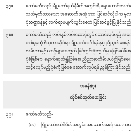
၃၇။
ကော်မတီသည် မြို့တော်နယ်နိမိတ်အတွင်းရှိ ရှေးဟောင်းလက
သတ်မှတ်ထားသော အဆောက်အအုံ အား ပြင်ဆင်လိုပါက မူလ
ပုံသဏ္ဌာန်နှင့် လက်ရာမပျက်ယွင်းစေဘဲ ပြင်ဆင်ခွင့်ပြုနိုင်သည
၃၈။
ကော်မတီသည် လမ်းနှစ်လမ်းထောင့်တွင် ဆောင်လုပ်မည့် အ
တစ်ခုခုကို ဗိသုကာဆိုင်ရာ မြို့တော်အင်္ဂါရပ်နှင့် ညီညွတ်စေရန
လမ်းလာနှင့် ယာဉ်များအတွက် မြင်ကွင်းဖုံးကွယ်မှု မဖြစ်ပေါ်စေရ
ပုံစံဖြစ်စေ၊ နောက်ဆုတ်၍ဖြစ်စေ၊ ညီညာစွာတိမ်းဖယ်၍ဖြစ်စေ၊
သင့်လျော်မည့်ပုံစံကိုဖြစ်စေ ဆောက်လုပ်ရန် ညွှန်ကြားနိုင်သည်
အခန်း(၃)
လိုင်စင်ထုတ်ပေးခြင်း
၃၉။
ကော်မတီသည်-
(က)
မြို့တော်နယ်နိမိတ်အတွင်း အဆောက်အအုံ ဆောက်လုပ