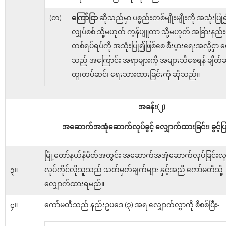
(တ)
ကြော်ငြာ
ဆိုသည်မှာ ပစ္စည်းတစ်မျိုးမျိုးကို အသုံးပြ
လျှပ်စစ် သို့မဟုတ် ကွန်ပျူတာ သို့မဟုတ် အခြားနည
တစ်ရပ်ရပ်ကို အသုံးပြု၍ဖြစ်စေ စီးပွားရေးအလို့ငှာ ဖေ
သည့် အကြောင်း အရာများကို အများသိစေရန် ချိတ်ဆွဲ
ထူ၊တပ်ဆင်၊ ရေးသားထားခြင်းကို ဆိုသည်။
အခန်း(၂)
အဆောက်အအုံဆောက်လုပ်ခွင့် လျှောက်ထားခြင်း၊ ခွင့်ပြု
မြို့တော်နယ်နိမိတ်အတွင်း အဆောက်အအုံဆောက်လုပ်ခြင်းလုပ
၃။
လုပ်ကိုင်လိုသူသည် သတ်မှတ်ချက်များ နှင့်အညီ ကော်မတီသို့
လျှောက်ထားရမည်။
၄။
ကော်မတီသည် နည်းဥပဒေ (၃) အရ လျှောက်လွှာကို စိစစ်ပြီး-