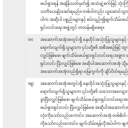
ဖယ်ရှားရန် အချိန်သတ်မှတ်၍ အသံချဲ့စက်ဖြင့် သုံးကြိ
သတိပေးနှိုးဆော်ရမည်။ တစ်ပါတည်း ယူဆောင်သွားခြ
ပါက အဆိုပါ ပစ္စည်းများနှင့် စပ်လျဉ်း၍ဖျက်သိမ်းဖယ်
ရှင်းလင်းရေးအဖွဲ့တွင် တာ၀န်မရှိစေရ။
(ဇ)
အဆောက်အအုံအတွင်းရှိ နေထိုင်အသုံးပြုသူများနှင့် 
ရောက်လျက်ရှိသူများက ၄င်းတို့၏ အစီအစဉ်ဖြင့် ထွက်
လျှင်ဖြစ်စေ၊ ဖျက်သိမ်းဖယ်ရှားရှင်းလင်းရေးအဖွဲ့က 
ရှင်းလင်း ပြီးလျှင်ဖြစ်စေ အဆိုပါအဆောက်အအုံ သို
အဆောက်အအုံတည်ရှိရာ မြေကွက်ကို ချိပ်ပိတ်ရမည်
(စျ)
အဆောက်အအုံအတွင်းရှိ နေထိုင်အသုံးပြုသူများနှင့် 
ရောက်လျက်ရှိသူများက ၎င်းတို့၏ သဘောအလျောက
ခွာပြီးလျှင်ဖြစ်စေ၊ ဖျက်သိမ်းဖယ်ရှားရှင်းလင်းရေးအဖ
ဖယ်ရှားရှင်းလင်း ပြီးလျှင်ဖြစ်စေ အဆိုပါအဆောက်
လုံးကိုသော်လည်းကောင်း၊ အဆောက်အအုံ တစ်စိတ် တစ
ကိုသော်လည်းကောင်း၊ ဖျက်သိမ်းရန်လိုအပ်ပါက ဖျက