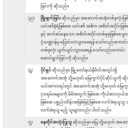
ခြင်းကို ဆိုသည်။
(ည)
ဖြိုဖျက်ခြင်း
ဆိုသည်မှာ အဆောက်အအုံတစ်ခုလုံးဖြစ
ယင်း၏နံရံဖြစ်စေ၊ ယင်း၏ အဓိက အစိတ်အပိုင်းဖြစ်
နှင့် ဆက်စပ်နေသော အစိတ်အပိုင်းတစ်ခုခုဖြစ်စေ မူ
ပုံသဏ္ဌာန်မှ ပြောင်းလဲသွားစေရန် သော်လည်းကောင်း၊ 
တစ်ခုလုံး ပျက်ယွင်းသွားစေရန် သော်လည်းကောင်း
ဆောင်ရွက်ခြင်းကို ဆိုသည်။
(ဋ)
ပိုင်ရှင်
ဆိုသည်မှာ မြို့တော်နယ်နိမိတ်အတွင်းရှိ
အဆောက်အအုံ သို့မဟုတ် မြေကွက်ပိုင်ဆိုင်သူကို ဆ
ယင်းစကားရပ်တွင် အဆောက်အအုံ သို့မဟုတ် မြေကွ
ငှားရမ်းခများကို မိမိအတွက် ဖြစ်စေ၊ ကိုယ်စားလှယ်အဖ
ဖြစ်စေ၊ ပစ္စည်းထိန်းအဖြစ်ဖြင့်ဖြစ်စေ လက်ခံရယူသူ သ
လက်ခံရယူ မည့် သူများလည်း ပါဝင်သည်။
(ဌ)
နေထိုင်အသုံးပြုသူ
ဆိုသည်မှာ မြေ သို့မဟုတ် အဆေ