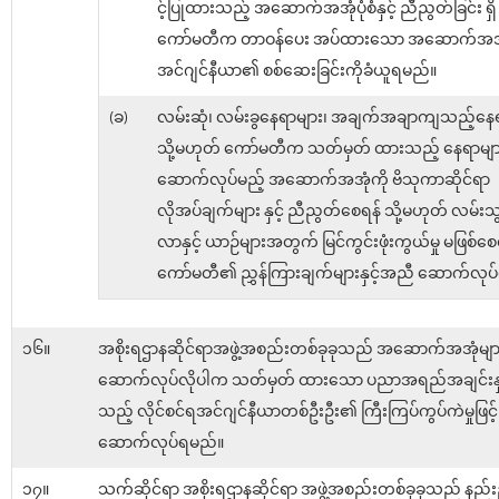
င့်ပြုထားသည့် အဆောက်အအုံပုံစံနှင့် ညီညွတ်ခြင်း ရှိ မရ
ကော်မတီက တာဝန်ပေး အပ်ထားသော အဆောက်အအ
အင်ဂျင်နီယာ၏ စစ်ဆေးခြင်းကိုခံယူရမည်။
(ခ)
လမ်းဆုံ၊ လမ်းခွနေရာများ၊ အချက်အချာကျသည့်နေရ
သို့မဟုတ် ကော်မတီက သတ်မှတ် ထားသည့် နေရာမျာ
ဆောက်လုပ်မည့် အဆောက်အအုံကို ဗိသုကာဆိုင်ရာ
လိုအပ်ချက်များ နှင့် ညီညွတ်စေရန် သို့မဟုတ် လမ်းသ
လာနှင့် ယာဉ်များအတွက် မြင်ကွင်းဖုံးကွယ်မှု မဖြစ်စေ
ကော်မတီ၏ ညွှန်ကြားချက်များနှင့်အညီ ဆောက်လုပ
၁၆။
အစိုးရဌာနဆိုင်ရာအဖွဲ့အစည်းတစ်ခုခုသည် အဆောက်အအုံမျာ
ဆောက်လုပ်လိုပါက သတ်မှတ် ထားသော ပညာအရည်အချင်းနှင့်ပ
သည့် လိုင်စင်ရအင်ဂျင်နီယာတစ်ဦးဦး၏ ကြီးကြပ်ကွပ်ကဲမှုဖြင့်
ဆောက်လုပ်ရမည်။
၁၇။
သက်ဆိုင်ရာ အစိုးရဌာနဆိုင်ရာ အဖွဲ့အစည်းတစ်ခုခုသည် နည