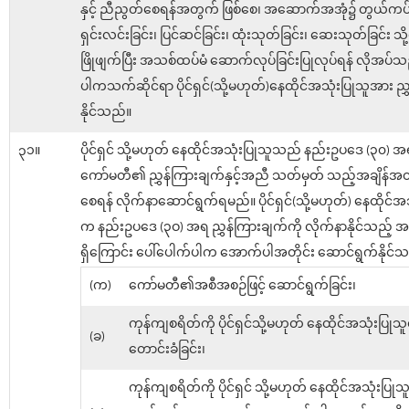
နှင့် ညီညွတ်စေရန်အတွက် ဖြစ်စေ၊ အဆောက်အအုံ၌ တွယ်ကပ
ရှင်းလင်းခြင်း၊ ပြင်ဆင်ခြင်း၊ ထုံးသုတ်ခြင်း၊ ဆေးသုတ်ခြင်း သိ
ဖြိုဖျက်ပြီး အသစ်ထပ်မံ ဆောက်လုပ်ခြင်းပြုလုပ်ရန် လိုအပ
ပါကသက်ဆိုင်ရာ ပိုင်ရှင်(သို့မဟုတ်)နေထိုင်အသုံးပြုသူအား ညွ
နိုင်သည်။
၃၁။
ပိုင်ရှင် သို့မဟုတ် နေထိုင်အသုံးပြုသူသည် နည်းဥပဒေ (၃၀) 
ကော်မတီ၏ ညွှန်ကြားချက်နှင့်အညီ သတ်မှတ် သည့်အချိန်အတွင်
စေရန် လိုက်နာဆောင်ရွက်ရမည်။ ပိုင်ရှင်(သို့မဟုတ်) နေထိုင်အ
က နည်းဥပဒေ (၃ဝ) အရ ညွှန်ကြားချက်ကို လိုက်နာနိုင်သည့်
ရှိကြောင်း ပေါ်ပေါက်ပါက အောက်ပါအတိုင်း ဆောင်ရွက်နိုင်သ
(က)
ကော်မတီ၏အစီအစဉ်ဖြင့် ဆောင်ရွက်ခြင်း၊
ကုန်ကျစရိတ်ကို ပိုင်ရှင်သို့မဟုတ် နေထိုင်အသုံးပြုသူ
(ခ)
တောင်းခံခြင်း၊
ကုန်ကျစရိတ်ကို ပိုင်ရှင် သို့မဟုတ် နေထိုင်အသုံးပြု