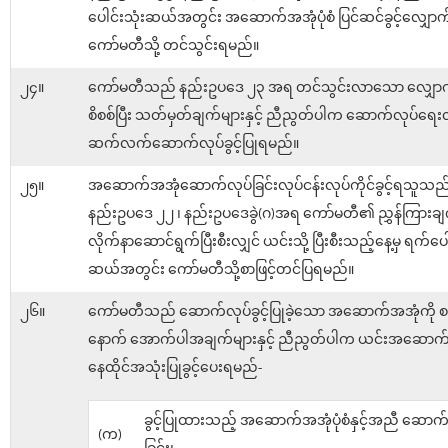
ပေါင်းသုံးဆယ်အတွင်း အဆောက်အအုံပုံစံ ပြင်ဆင်ခွင့်လျှောက်
ကော်မတီသို့ တင်သွင်းရမည်။
၂၄။
ကော်မတီသည် နည်းဥပဒေ ၂၃ အရ တင်သွင်းလာသော လျှောက်
စိစစ်ပြီး သတ်မှတ်ချက်များနှင့် ညီညွတ်ပါက ဆောက်လုပ်ရေးလု
ဆက်လက်ဆောက်လုပ်ခွင့်ပြုရမည်။
၂၅။
အဆောက်အအုံဆောက်လုပ်ခြင်းလုပ်ငန်းလုပ်ကိုင်ခွင့်ရသူသည
နည်းဥပဒေ ၂၂ ၊ နည်းဥပဒေခွဲ(ဂ)အရ ကော်မတီ၏ ညွှန်ကြားချက
လိုက်နာဆောင်ရွက်ပြီးစီးလျှင် ယင်းသို့ ပြီးစီးသည့်နေ့မှ ရက်ပေါ
ဆယ်အတွင်း ကော်မတီသို့စာဖြင့်တင်ပြရမည်။
၂၆။
ကော်မတီသည် ဆောက်လုပ်ခွင့်ပြုခဲ့သော အဆောက်အအုံကို စစ
နောက် အောက်ပါအချက်များနှင့် ညီညွတ်ပါက ယင်းအဆောက်
နေထိုင်အသုံးပြုခွင့်ပေးရမည်-
ခွင့်ပြုထားသည့် အဆောက်အအုံပုံစံနှင့်အညီ ဆောက
(က)