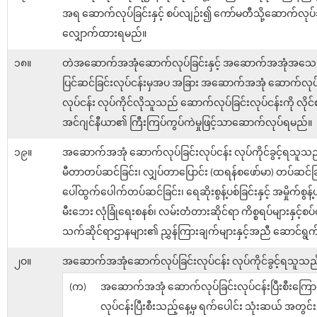
အရ ဆောက်လုပ်ခြင်းနှင့် စပ်လျဉ်း၍ ကော်မတီသို့ဆောက်လုပ်ခွ
လျှောက်ထားရမည်။
၁၈။
တဲအဆောက်အအုံဆောက်လုပ်ခြင်းနှင့် အဆောက်အအုံအသေ
ပြင်ဆင်ခြင်းလုပ်ငန်းမှအပ အခြား အဆောက်အအုံ ဆောက်လုပ်
လုပ်ငန်း လုပ်ကိုင်လိုသူသည် ဆောက်လုပ်ခြင်းလုပ်ငန်းကို လိုင်
အင်ဂျင်နီယာ၏ ကြီးကြပ်ကွပ်ကဲမှုဖြင့်သာဆောက်လုပ်ရမည်။
၁၉။
အဆောက်အအုံ ဆောက်လုပ်ခြင်းလုပ်ငန်း လုပ်ကိုင်ခွင့်ရသူသည်
မီတာတပ်ဆင်ခြင်း၊ လျှပ်တာပြောင်း (ထရန်စဖော်မာ) တပ်ဆင်ခ
ပေါ်ထွက်ပေါက်တပ်ဆင်ခြင်း၊ ရေဆိုးစွန့်ပစ်ခြင်းနှင့် အမှိုက်စွန့်
မီးဘေး လုံခြုံရေးစနစ်၊ လမ်းတံတားဆိုင်ရာ ကိစ္စရပ်များနှင့်စ
သက်ဆိုင်ရာဌာနများ၏ ညွှန်ကြားချက်များနှင့်အညီ ဆောင်ရွ
၂ဝ။
အဆောက်အအုံဆောက်လုပ်ခြင်းလုပ်ငန်း လုပ်ကိုင်ခွင့်ရသူသည
(က)
အဆောက်အအုံ ဆောက်လုပ်ခြင်းလုပ်ငန်းပြီးစီးကြောင
လုပ်ငန်းပြီးစီးသည့်နေ့မှ ရက်ပေါင်း သုံးဆယ် အတွင်း