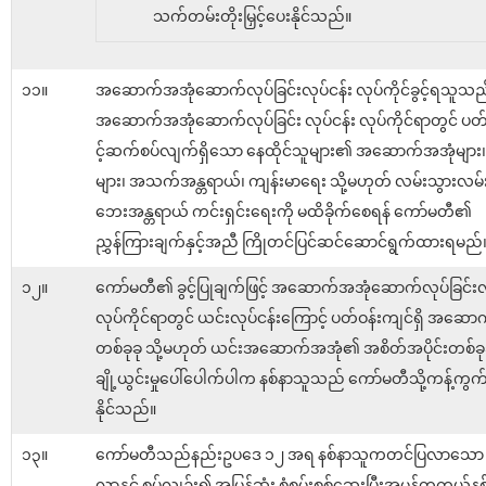
သက်တမ်းတိုးမြှင့်ပေးနိုင်သည်။
၁၁။
အဆောက်အအုံဆောက်လုပ်ခြင်းလုပ်ငန်း လုပ်ကိုင်ခွင့်ရသူသည
အဆောက်အအုံဆောက်လုပ်ခြင်း လုပ်ငန်း လုပ်ကိုင်ရာတွင် ပတ်
င့်ဆက်စပ်လျက်ရှိသော နေထိုင်သူများ၏ အဆောက်အအုံများ၊ 
များ၊ အသက်အန္တရာယ်၊ ကျန်းမာရေး သို့မဟုတ် လမ်းသွားလ
ဘေးအန္တရာယ် ကင်းရှင်းရေးကို မထိခိုက်စေရန် ကော်မတီ၏
ညွှန်ကြားချက်နှင့်အညီ ကြိုတင်ပြင်ဆင်ဆောင်ရွက်ထားရမည်
၁၂။
ကော်မတီ၏ ခွင့်ပြုချက်ဖြင့် အဆောက်အအုံဆောက်လုပ်ခြင်းလု
လုပ်ကိုင်ရာတွင် ယင်းလုပ်ငန်းကြောင့် ပတ်ဝန်းကျင်ရှိ အဆော
တစ်ခုခု သို့မဟုတ် ယင်းအဆောက်အအုံ၏ အစိတ်အပိုင်းတစ်ခုခု
ချို့ယွင်းမှုပေါ်ပေါက်ပါက နစ်နာသူသည် ကော်မတီသို့ကန့်ကွက
နိုင်သည်။
၁၃။
ကော်မတီသည်နည်းဥပဒေ ၁၂ အရ နစ်နာသူကတင်ပြလာသော 