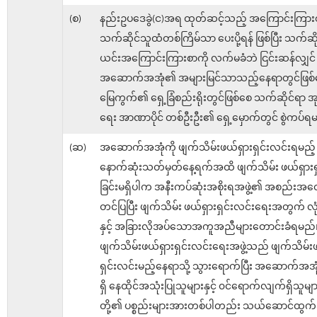
(စ)
နည်းဥပဒေခွဲ(င)အရ ထုတ်ဆင့်သည့် အကြောင်းကြားစ
သက်ဆိုင်သူထံတစ်ကြိမ်သာ ပေးပို့ရန် ဖြစ်ပြီး သက်ဆ
ယင်းအကြောင်းကြားစာကို လက်မခံဘဲ ငြင်းဆန်လျှင်
အဆောက်အအုံ၏ အများမြင်သာသည့်နေရာတွင်ဖြစ်
မြေကွက်၏ ရှေ့ခြံစည်းရိုးတွင်ဖြစ်စေ သက်ဆိုင်ရာ အုပ
ရေး အာဏာပိုင် တစ်ဦးဦး၏ ရှေ့မှောက်တွင် စွဲကပ်ရ
(ဆ)
အဆောက်အအုံကို ဖျက်သိမ်းဖယ်ရှားရှင်းလင်းရမည့်
နောက်ဆုံးသတ်မှတ်နေ့ရက်အထိ ဖျက်သိမ်း ဖယ်ရှားရ
ခြင်းမရှိပါက အနီးကပ်ဆုံးအစိုးရအဖွဲ့၏ အစည်းအဝေး
တင်ပြပြီး ဖျက်သိမ်း ဖယ်ရှားရှင်းလင်းရေးအတွက် လုံ
နှင့် အခြားလိုအပ်သောအကူအညီများတောင်းခံရမည်
ဖျက်သိမ်းဖယ်ရှားရှင်းလင်းရေးအဖွဲ့သည် ဖျက်သိမ်း
ရှင်းလင်းမည့်နေရာသို့ သွားရောက်ပြီး အဆောက်အအ
ရှိ နေထိုင်အသုံးပြုသူများနှင့် ၀င်ရောက်လျက်ရှိသူမျာ
တို့၏ ပစ္စည်းများအားတစ်ပါတည်း သယ်ဆောင်ထွက်ခ