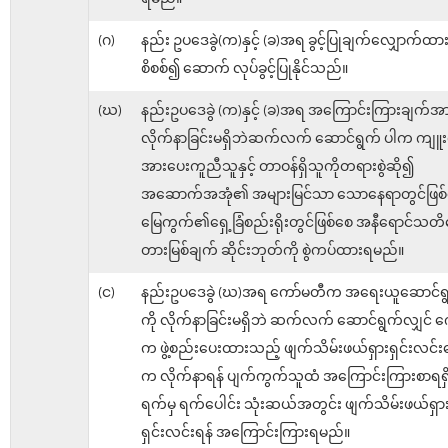
(ဂ)
နည်း ဥပဒေခွဲ(က)နှင့် (ခ)အရ ခွင့်ပြုချက်လျှောက်
စိစစ်၍ ဆောက် လုပ်ခွင့်ပြုနိုင်သည်။
(ဃ)
နည်းဥပဒေခွဲ (က)နှင့် (ခ)အရ အကြောင်းကြားချက်အ
လိုက်နာခြင်းမရှိဘဲဆက်လက် ဆောင်ရွက် ပါက ကျူး
အားပေးကူညီသူနှင့် တာဝန်ရှိသူကိုတရားစွဲဆို၍
အဆောက်အအုံ၏ အများမြင်သာ သောနေရာတွင်ဖြစ်
မြေကွက်၏ရှေ့ခြံစည်းရိုးတွင်ဖြစ်စေ အနီရောင်သတိ
တားမြစ်ချက် ဆိုင်းဘုတ်ကို စွဲကပ်ထားရမည်။
(င)
နည်းဥပဒေခွဲ (ဃ)အရ ကော်မတီက အရေးယူဆောင်
ကို လိုက်နာခြင်းမရှိဘဲ ဆက်လက် ဆောင်ရွက်လျှင် 
က ဖွဲ့စည်းပေးထားသည့် ဖျက်သိမ်းဖယ်ရှားရှင်းလင်းရ
က လိုက်နာရန် ပျက်ကွက်သူထံ အကြောင်းကြားစာရရှ
ရက်မှ ရက်ပေါင်း သုံးဆယ်အတွင်း ဖျက်သိမ်းဖယ်ရှာ
ရှင်းလင်းရန် အကြောင်းကြားရမည်။