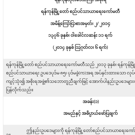
ရန်ကုန်တိုင်းဒေသကြီး အစိုးရ
ရန်ကုန်မြို့တော် စည်ပင်သာယာရေးကော်မတီ
အမိန့်ကြော်ငြာစာအမှတ်၊ ၂/ ၂ဝ၁၄
၁၃၇၆ ခုနှစ်၊ ဝါခေါင်လဆန်း ၁၁ ရက်
(၂ဝ၁၄ ခုနှစ် သြဂုတ်လ၊ ၆ ရက်)
ရန်ကုန်မြို့တော် စည်ပင်သာယာရေးကော်မတီသည် ၂ဝ၁၃ ခုနှစ်၊ ရန်ကုန်မြိ
စည်ပင်သာယာရေး ဥပဒေပုဒ်မ ၈၅၊ ပုဒ်မခွဲ(က)အရ အပ်နှင်းထားသော လုပ်ပိုင်
ကျင့်သုံး၍ အစိုးရအဖွဲ့၏သဘောတူညီချက်ဖြင့် အောက်ပါနည်းဥပဒေများက
ပြန်လိုက်သည်။
အခန်း(၁)
အမည်နှင့် အဓိပ္ပာယ်ဖော်ပြချက်
ဤနည်းဥပဒေများကို ရန်ကုန်မြို့တော်စည်ပင်သာယာရေးကော