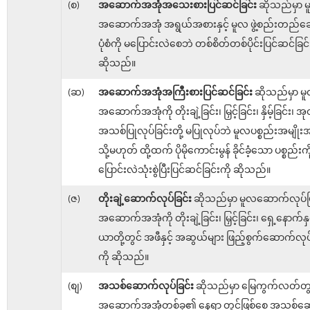
(စ)
အဆောက်အအုံအသေးစားပြင်ဆင်ခြင်း
ဆိုသည်မှာ 
အဆောက်အအုံ အရွယ်အစားနှင့် မူလ ဖွဲ့စည်းတည်ဆေ
ပုံစံကို မပြောင်းလဲစေဘဲ တစ်စိတ်တစ်ပိုင်းပြင်ဆင်ခြင်
ဆိုသည်။
(ဆ)
အဆောက်အအုံအကြီးစားပြင်ဆင်ခြင်း
ဆိုသည်မှာ မ
အဆောက်အအုံကို တိုးချဲ့ခြင်း၊ မြှင့်ခြင်း၊ နှိမ့်ခြင်း၊ အု
အသစ်ပြုလုပ်ခြင်းတို့ မပြုလုပ်ဘဲ မူလပစ္စည်းအမျိုး
သို့မဟုတ် ထို့ထက် ပိုမိုကောင်းမွန် ခိုင်ခံ့သော ပစ္စည်းကိ
ပြောင်းလဲသုံးစွဲပြီးပြင်ဆင်ခြင်းကို ဆိုသည်။
(ဇ)
တိုးချဲ့ဆောက်လုပ်ခြင်း
ဆိုသည်မှာ မူလဆောက်လုပ်ပြ
အဆောက်အအုံကို တိုးချဲ့ခြင်း၊ မြှင့်ခြင်း၊ ရှေ့နောက်နှ
ယာတို့တွင် အဖီနှင့် အဆွယ်များ ဖြည့်စွက်ဆောက်လုပ်ခ
ကို ဆိုသည်။
(စျ)
အသစ်ဆောက်လုပ်ခြင်း
ဆိုသည်မှာ မြေကွက်လတ်တွင
အဆောက်အအုံတစ်ခု၏ နေရာ တွင်ဖြစ်စေ အသစ်ဆေ