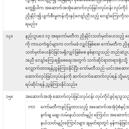
လွှာနှင့် စပ်လျဉ်း၍ အမြန်ဆုံး စုံစမ်းစစ်ဆေးပြီးအမှန်တကယ်န
တွေ့ရှိပါက အဆောက်အအုံဆောက်လုပ်ခြင်းလုပ်ငန်း လုပ်ကိုင် ခွင
ညှိနှိုင်း၍ ပျက်စီးမှုတန်ဘိုးနှင့်လျော်ညီသည့် လျော်ကြေးကိ
ရမည်။
၁၄။
နည်းဥပဒေ ၁၃ အရကော်မတီက ညှိနှိုင်းသတ်မှတ်ပေးသည့် လ
ကို ကာယကံရှင်များက လက်မခံ လျှင်ဖြစ်စေ၊ ကော်မတီက ညှိနှိ
သတ်မှတ်ပေးနိုင်ခြင်းမရှိလျှင်ဖြစ်စေ နစ်နာသူသည် တည်ဆဲဥပ​ဒ
အညီ လျော်ကြေးရရှိစေရေးအတွက် သက်ဆိုင်ရာတရားရုံးသို့
လျှောက်ထားရန်ညွှန်ကြားနိုင်ပြီး ကော်မတီသည် ယင်းအဆော
ဆောက်လုပ်ခြင်းလုပ်ငန်းကို ဆက်လက်ဆောက်လုပ်ရန် သို့မဟ
ရပ်ဆိုင်းရန် ညွှန်ကြားနိုင်သည်။
၁၅။
အဆောက်အအုံ ဆောက်လုပ်ခြင်းလုပ်ငန်း လုပ်ကိုင်ခွင့်ရသူသည
(က)
ကော်မတီကခွင့်ပြုထားသည့် အဆောက်အအုံပုံစံနှင့်အ
နက်ချ မချ၊ လမ်းနယ်သတ်မျဉ်း ကြောင်း၊ အဆောက်
နယ်သတ်မျဉ်းကြောင်းများ ချမှတ်ရာတွင် မှန်ကန်ခြင်း ရှိ