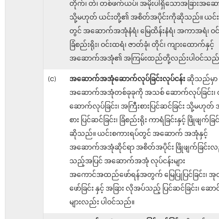
တိုက်၊ တဲ၊ တစ်ဖက်ယပ်၊ အမိုးပါရှိသောအခြားအဆ
သို့မဟုတ် ယင်းတို့၏ အစိတ်အပိုင်းကိုဆိုသည်။ ယင
တွင် အဆောက်အအုံနံရံ၊ မြေထိန်းနံရံ၊ အကာအရံ၊ ဝင်
ခြံစည်းရိုး၊ ဝင်းထရံ၊ ဇာတ်ခုံ၊ တိုင်၊ ကျားထောက်နှင့်
အဆောက်အအုံ၏ အကြမ်းထည်တို့လည်းပါဝင်သည်
(င)
အဆောက်အအုံဆောက်လုပ်ခြင်းလုပ်ငန်း
ဆိုသည်မှာ
အဆောက်အအုံတစ်ခုခုကို အသစ် ဆောက်လုပ်ခြင်း၊ တို
ဆောက်လုပ်ခြင်း၊ အကြီးစားပြင်ဆင်ခြင်း သို့မဟုတ
စား ပြင်ဆင်ခြင်း၊ ခြံစည်းရိုး ကာရံခြင်းနှင့် ဖြိုဖျက်ခြင
ဆိုသည်။ ယင်းစကားရပ်တွင် အဆောက် အအုံနှင့်
အဆောက်အအုံဆိုင်ရာ အစိတ်အပိုင်း ဖြိုဖျက်ခြင်းလ
သည့်အပြင် အဆောက်အအုံ လုပ်ငန်းများ
အကောင်အထည်ဖော်ရန်အတွက် မြေပြုပြင်ခြင်း၊ အုတ
ဖော်ခြင်း နှင့် အခြား လိုအပ်သည့် ပြင်ဆင်ခြင်း၊ ဆောင
များလည်း ပါဝင်သည်။