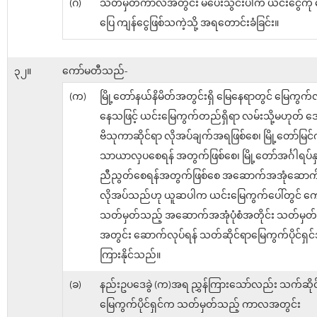
(ဂ)
သတ်မှတ်ကာလအတွင်း မပေးသွင်းပါက ယင်းငွေကို မ
ပြေ ကျန်ငွေဖြစ်သကဲ့သို့ အရတောင်းခံခြင်း။
၃၂။
ကော်မတီသည်-
(က)
မြို့တော်နယ်နိမိတ်အတွင်းရှိ မြေနေရာတွင် မြေကွက်
နေသဖြင့် ယင်းမြေကွက်တည်ရှိရာ လမ်းသို့မဟုတ်
ဗိသုကာဆိုင်ရာ လိုအပ်ချက်အရဖြစ်စေ၊ မြို့တော်မြင်က
သာယာလှပစေရန် အတွက်ဖြစ်စေ၊ မြို့တော်အင်္ဂါရပ်နှင
ညီညွတ်စေရန်အတွက်ဖြစ်စေ အဆောက်အအုံဆောက်
လိုအပ်သည်ဟု ယူဆပါက ယင်းမြေကွက်ပေါ်တွင် က
သတ်မှတ်သည့် အဆောက်အအုံပုံစံအတိုင်း သတ်မှ
အတွင်း ဆောက်လုပ်ရန် သတ်ဆိုင်ရာမြေကွက်ပိုင်ရှင်အ
ကြားနိုင်သည်။
(ခ)
နည်းဥပဒေခွဲ (က)အရ ညွှန်ကြားသော်လည်း သက်ဆိုင
မြေကွက်ပိုင်ရှင်က သတ်မှတ်သည့် ကာလအတွင်း