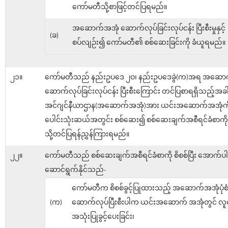
ကော်မတီသို့စာဖြင့်တင်ပြရမည်။
အဆောက်အအုံ ဆောက်လုပ်ခြင်းလုပ်ငန်း ပြီးစီးမှုနှင့်
(ခ)
စပ်လျဉ်း၍ ကော်မတီ၏ စစ်ဆေးခြင်းကို ခံယူရမည်။
၂၁။
ကော်မတီသည် နည်းဥပဒေ ၂ဝ၊ နည်းဥပဒေခွဲ(က)အရ အဆော
ဆောက်လုပ်ခြင်းလုပ်ငန်း ပြီးစီးကြောင်း တင်ပြစာရရှိသည့်အခ
အင်ဂျင်နီယာဌာန(အဆောက်အအုံ)အား ယင်းအဆောက်အအုံကိ
ပေါင်းသုံးဆယ်အတွင်း စစ်ဆေး၍ စစ်ဆေးချက်အစီရင်ခံစာကိ
သို့တင်ပြရန်ညွှန်ကြားရမည်။
၂၂။
ကော်မတီသည် စစ်ဆေးချက်အစီရင်ခံစာကို စိစစ်ပြီး အောက်ပါ
ဆောင်ရွက်နိုင်သည်-
ကော်မတီက စိစစ်ခွင့်ပြုထားသည့် အဆောက်အအုံပုံစံ
(က)
ဆောက်လုပ်ပြီးစီးပါက ယင်းအဆောက် အအုံတွင် လူန
အသုံးပြုခွင့်ပေးခြင်း၊