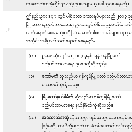
၁။
အဆောက်အအုံဆိုင်ရာ နည်းဥပဒေများဟု ခေါ်တွင်စေရမည်။
ဤနည်းဥပဒေများတွင် ပါရှိသော စကားရပ်များသည် ၂ဝ၁၃ ခုနှစ
မြို့တော် စည်ပင်သာယာရေး ဥပဒေတွင် ပါရှိသည့်အတိုင်း အဓိပ
၂။
သက်ရောက်စေရမည်။ ထို့ပြင် အောက်ပါစကားရပ်များသည် ဖေ
အတိုင်း အဓိပ္ပာယ်သက်ရောက်စေရမည်-
(က)
ဥပဒေ
ဆိုသည်မှာ ၂ဝ၁၃ ခုနှစ်၊ ရန်ကုန်မြို့တော်
စည်ပင်သာယာရေး ဥပဒေကိုဆိုသည်။
(ခ)
ကော်မတီ
ဆိုသည်မှာ ရန်ကုန်မြို့တော် စည်ပင်သာယ
ကော်မတီကိုဆိုသည်။
(ဂ)
မြို့တော်နယ်နိမိတ်
ဆိုသည်မှာ ရန်ကုန်မြို့တော်
စည်ပင်သာယာရေး နယ်နိမိတ်ကိုဆိုသည်။
(ဃ)
အဆောက်အအုံ
ဆိုသည်မှာ မည်သည့်ဆောက်လုပ်ရေး
ဖြင့်မဆို ယာယီသို့မဟုတ် အမြဲတမ်းဆောက်လုပ်သည့် 