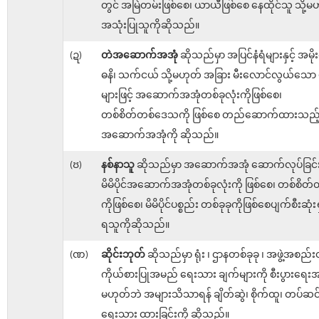
တွင် အမြဲတမ်းဖြစ်စေ၊ ယာယီဖြစ်စေ နေထိုင်သူ သို့မ
အသုံးပြုသူကိုဆိုသည်။
(ဍ)
တဲအဆောက်အအုံ
ဆိုသည်မှာ အပြင်နံရံများနှင့် အမိုး
ဓနိ၊ သက်ငယ် သို့မဟုတ် အခြား မီးလောင်လွယ်သော ပ
များဖြင့် အဆောက်အအုံတစ်ခုလုံးကိုဖြစ်စေ၊
တစ်စိတ်တစ်ဒေသကို ဖြစ်စေ တည်ဆောက်ထားသည့
အဆောက်အအုံကို ဆိုသည်။
(ၓ)
နစ်နာသူ
ဆိုသည်မှာ အဆောက်အအုံ ဆောက်လုပ်ခြင်း
မိမိပိုင်အဆောက်အအုံတစ်ခုလုံးကို ဖြစ်စေ၊ တစ်စိတ်တစ
ကိုဖြစ်စေ၊ မိမိပိုင်ပစ္စည်း တစ်ခုခုကိုဖြစ်စေပျက်စီးဆုံးရှု
ရသူကိုဆိုသည်။
(ဏ)
ဆိုင်းဘုတ်
ဆိုသည်မှာ ရုံး ၊ ဌာနတစ်ခုခု ၊ အဖွဲ့အစည်
ကိုယ်စားပြုအမည် ရေးသား ချက်များကို စီးပွားရေးအလ
မဟုတ်ဘဲ အများသိသာရန် ချိတ်ဆွဲ၊ စိုက်ထူ၊ တပ်ဆင်
ရေးသား ထားခြင်းကို ဆိုသည်။