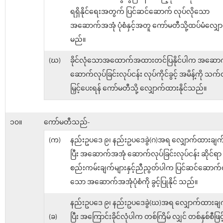
ရရှိနိုင်ရေးအတွက် ပြင်ဆင်ဆောက် လုပ်လို​သော
အဆောက်အအုံ ပုံစံနှင့်အတူ ကော်မတီသို့ထပ်မံလျှ
မည်။
(ဃ)
ခိုင်လုံသောအထောက်အထားတင်ပြနိုင်ပါက အဆော
ဆောက်လုပ်ခြင်းလုပ်ငန်း လုပ်ကိုင်ခွင့် အမိန့်ကို သက်
မြှင့်ပေးရန် ကော်မတီသို့ လျှောက်ထားနိုင်သည်။
၁၀။
ကော်မတီသည်-
(က)
နည်းဥပဒေ ၉၊ နည်းဥပဒေခွဲ(ဂ)အရ လျှောက်ထားချက်က
ပြီး အဆောက်အအုံ ဆောက်လုပ်ခြင်းလုပ်ငန်း ဆိုင်ရာ
စည်းကမ်းချက်များနှင့်ညီညွတ်ပါက ပြင်ဆင်ဆောက်လ
သော အဆောက်အအုံပုံစံကို ခွင့်ပြုနိုင် သည်။
နည်းဥပဒေ ၉၊ နည်းဥပဒေခွဲ(ဃ)အရ လျှောက်ထားချက်
(ခ)
ပြီး အကြောင်းခိုင်လုံပါက တစ်ကြိမ် လျှင် တစ်နှစ်စီဖြင်