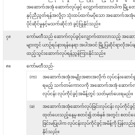
အဆောက်အအုံ ဆောက်လုပ်ခွင့် လျှောက်ထားလာပါက မြို့တော်
နှင့်ညီညွတ်ရန်အလို့ငှာ သုံးထပ်ထက်မပိုသော အဆောက်အအုံမျ
ပိုင်ဆိုင်မှုနှင့်မသက်ဆိုင်ဘဲ ခွင့်ပြုနိုင်သည်။
၇။
ကော်မတီသည် ဆောက်လုပ်ခွင့်လျှောက်ထားလာသည့် အဆေ
များတွင် ယာဉ်ရပ်နားရန်နေရာ အပါအဝင် မြို့ပြဆိုင်ရာလိုအပ်ခ
ထည့်သွင်းဆောက်လုပ်ရန်ညွှန်ကြားနိုင်သည်။
၈။
ကော်မတီသည်-
(က)
အဆောက်အအုံအမျိုးအစားအလိုက် လုပ်ငန်းဆောင်ရွက
ရမည့် သက်တမ်းကာလကို အဆောက်အအုံ ဆောက်လုပ
လုပ်ငန်း လုပ်ကိုင်ခွင့်အမိန့်တွင် သတ်မှတ်ပေးရမည်။
(ခ)
အဆောက်အအုံဆောက်လုပ်ခြင်းလုပ်ငန်း လုပ်ကိုင်ခွင့် 
ထုတ်ပေးသည့်နေ့မှ စတင်၍ တစ်နှစ် အတွင်း စတင်ဆ
ခြင်းမပြုပါက လုပ်ငန်းလုပ်ကိုင်ခွင့်အမိန့်ကို ပြန်လည်ရ
နိုင်သည်။