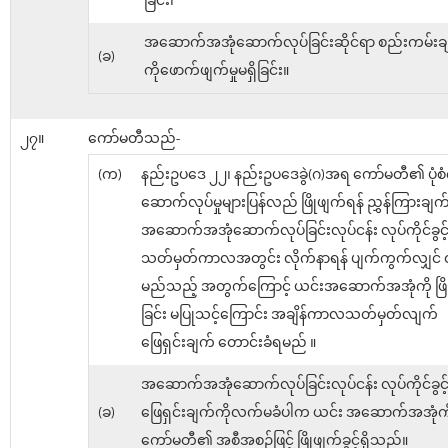
ခြင်း၊
အဆောက်အအုံဆောက်လုပ်ခြင်းဆိုင်ရာ စည်းကမ်းချ
(ခ)
ကိုဖောက်ဖျက်မှုမရှိခြင်း။
၂၇။
ကော်မတီသည်-
(က)
နည်းဥပဒေ ၂၂၊ နည်းဥပဒေခွဲ(ဂ)အရ ကော်မတီ၏ ပုံစံက
ဆောက်လုပ်မှုများပြန်လည် ဖြိုဖျက်ရန် ညွှန်ကြားချက်
အဆောက်အအုံဆောက်လုပ်ခြင်းလုပ်ငန်း လုပ်ကိုင်ခွ
သတ်မှတ်ကာလအတွင်း လိုက်နာရန် ပျက်ကွက်လျှင် 
မည်သည့် အတွက်ကြောင့် ယင်းအဆောက်အအုံကို ဖြိ
ခြင်း မပြုသင့်ကြောင်း အချိန်ကာလသတ်မှတ်လျက်
ဖြေရှင်းချက် တောင်းခံရမည် ။
အဆောက်အအုံဆောက်လုပ်ခြင်းလုပ်ငန်း လုပ်ကိုင်ခွ
(ခ)
ဖြေရှင်းချက်ကိုလက်မခံပါက ယင်း အဆောက်အအုံကိ
ကော်မတီ၏ အစီအစဉ်ဖြင့် ဖြိုဖျက်ခွင့်ရှိသည်။