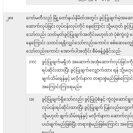
၂၈။
ကော်မတီသည် မြို့တော်နယ်နိမိတ်အတွင်း ခွင့်ပြုချက်မဲ့အဆ
ဆောက်လုပ်ခြင်း လုပ်ငန်းလုပ်ကိုင် နေကြောင်း သို့မဟုတ် ခွင့်ပြ
သော်လည်း သတ်မှတ်ခွင့်ပြုချက်အတိုင်းမဟုတ်ဘဲ ပုံစံကွဲလွဲ
နေကြောင်း သတင်းရရှိလျှင်သော်လည်းကောင်း၊ စစ်ဆေးတွေ့ရှ
သော်လည်းကောင်း အောက်ပါအတိုင်း စီမံခန့်ခွဲနိုင်သည်-
(က)
ခွင့်ပြုချက်မရှိဘဲ အဆောက်အအုံဆောက်လုပ်ခြင်းကို 
ရပ်ဆိုင်းထားပြီး ခွင့်ပြုချက်လျှောက်ထား ရန် သို့မဟု
ဖျက်သိမ်းရန်နှင့် မလိုက်နာက တရားစွဲမည်ဖြစ်ကြောင်
အကြောင်းကြားရမည်။
(ခ)
ခွင့်ပြုချက်ရှိသော်လည်း ခွင့်ပြုပုံစံနှင့် ကွဲလွဲဆောင်ရွ
လုပ်ငန်းရပ်ဆိုင်းထားပြီး ခွင့်ပြုချက် ပြန်လည်လျှေ
သို့မဟုတ် ဖျက်သိမ်းရန်နှင့် မလိုက်နာက ဆောက်လုပ်ခွ
ပယ်ဖျက်မည်ဖြစ်ပြီး တရားစွဲမည်ဖြစ်ကြောင်း အကြေ
ရမည်။