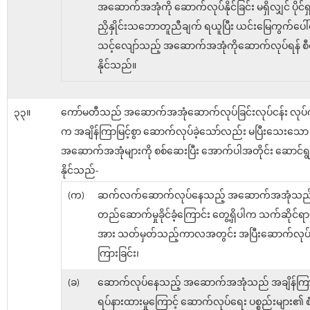
အဆောက်အအုံကို ဆောက်လုပ်နိုင်ခြင်း မရှိလျှင် ပိုင်ရှင်
ညှိနှိုင်းသဘောတူညီချက် ရယူပြီး ယင်းမြေကွက်ပေါ်
သင့်လျော်သည့် အဆောက်အအုံကိုဆောက်လုပ်ရန် စီ
နိုင်သည်။
၃၃။
ကော်မတီသည် အဆောက်အအုံဆောက်လုပ်ခြင်းလုပ်ငန်း လုပ်ကို
က အချိန်ကြာမြင့်စွာ ဆောက်လုပ်ခဲ့သော်လည်း မပြီးသေးသော
အဆောက်အအုံများကို စစ်ဆေးပြီး အောက်ပါအတိုင်း ဆောင်ရ
နိုင်သည်-
(က)
ဆက်လက်ဆောက်လုပ်နေသည့် အဆောက်အအုံသည
တည်ဆောက်မှုခိုင်ခံ့ကြောင်း တွေ့ရှိပါက သက်ဆိုင်ရာပို
အား သတ်မှတ်သည့်ကာလအတွင်း အပြီးဆောက်လုပ်ရန
ကြားခြင်း၊
(ခ)
ဆောက်လုပ်နေသည့် အဆောက်အအုံသည် အချိန်ကြာမြ
ရပ်နားထားမှုကြောင့် ဆောက်လုပ်ရေး ပစ္စည်းများ၏ စံခ