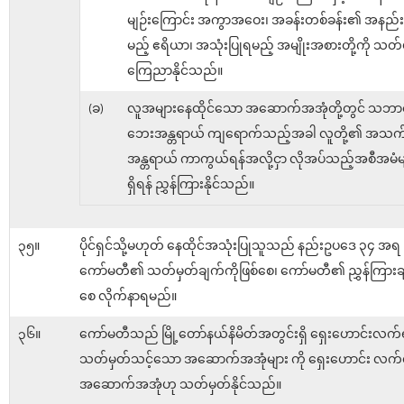
မျဉ်းကြောင်း အကွာအဝေး၊ အခန်းတစ်ခန်း၏ အနည်းဆု
မည့် ဧရိယာ၊ အသုံးပြုရမည့် အမျိုးအစားတို့ကို သတ်
ကြေညာနိုင်သည်။
(ခ)
လူအများနေထိုင်သော အဆောက်အအုံတို့တွင် သဘာ
ဘေးအန္တရာယ် ကျရောက်သည့်အခါ လူတို့၏ အသက
အန္တရာယ် ကာကွယ်ရန်အလို့ငှာ လိုအပ်သည့်အစီအမံမ
ရှိရန် ညွှန်ကြားနိုင်သည်။
၃၅။
ပိုင်ရှင်သို့မဟုတ် နေထိုင်အသုံးပြုသူသည် နည်းဥပဒေ ၃၄ အရ
ကော်မတီ၏ သတ်မှတ်ချက်ကိုဖြစ်စေ၊ ကော်မတီ၏ ညွှန်ကြားချ
စေ လိုက်နာရမည်။
၃၆။
ကော်မတီသည် မြို့တော်နယ်နိမိတ်အတွင်းရှိ ရှေးဟောင်းလက
သတ်မှတ်သင့်သော အဆောက်အအုံများ ကို ရှေးဟောင်း လက်
အဆောက်အအုံဟု သတ်မှတ်နိုင်သည်။