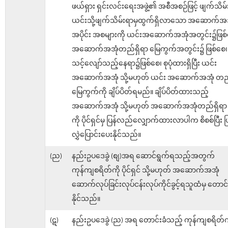
ဖယ်ရှား ရှင်းလင်းရေးအဖွဲ့၏ အစီအစဉ်ဖြင့် ဖျက်သိမ
ယင်းသို့ဖျက်သိမ်းရာမှထွက်ရှိလာသော အဆောက်အ
အပိုင်း အစများကို ယင်းအဆောက်အအုံအတွင်း၌ဖြစ်
အဆောက်အအုံတည်ရှိရာ မြေကွက်အတွင်း၌ ဖြစ်စေ၊
သင့်လျော်သည့်နေရာ၌ဖြစ်စေ၊ စုပုံထားရှိပြီး ယင်း
အဆောက်အအုံ သို့မဟုတ် ယင်း အဆောက်အအုံ တည်
မြေကွက်ကို ချိပ်ပိတ်ရမည်။ ချိပ်ပိတ်ထားသည့်
အဆောက်အအုံ သို့မဟုတ် အဆောက်အအုံတည်ရှိရာ 
ကို ပိုင်ရှင်မှ ပြန်လည်လျှောက်ထားလာပါက စိစစ်ပြီး 
လွှဲပြောင်းပေးနိုင်သည်။
(ည)
နည်းဥပဒေခွဲ (စျ)အရ ဆောင်ရွက်ရသည့်အတွက်
ကုန်ကျစရိတ်ကို ပိုင်ရှင် သို့မဟုတ် အဆောက်အအုံ
ဆောက်လုပ်ခြင်းလုပ်ငန်းလုပ်ကိုင်ခွင့်ရသူထံမှ တောင်
နိုင်သည်။
(ဋ)
နည်းဥပဒေခွဲ (ည) အရ တောင်းခံသည့် ကုန်ကျစရိတ်ကို ပ