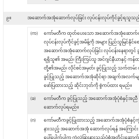
၉။
အဆောက်အအုံဆောက်လုပ်ခြင်း လုပ်ငန်းလုပ်ကိုင်ခွင့်ရသူသည
(က)
ကော်မတီက ထုတ်ပေးသော အဆောက်အအုံဆောက်လုပ
လုပ်ငန်းလုပ်ကိုင်ခွင့်အမိန့်ကို အများ ပြည်သူမြင်နိုင်စ
အဆောက်အအုံဆောက်လုပ်ခြင်း လုပ်ငန်းနေရာတွင် ခွင့်ပ
ရရှိသူ၏ အမည်၊ ကြီးကြပ်သူ အင်ဂျင်နီယာနှင့် ကန်
တို့၏အမည်၊ လိုင်စင်အမှတ်၊ ခွင့်ပြုသည့် သက်တမ်း 
ခွင့်ပြုသည့် အဆောက်အအုံဆိုင်ရာ အချက်အလက်မျာ
ဖော်ပြထားသည့် ဆိုင်းဘုတ်ကို စွဲကပ်ထား ရမည်။
(ခ)
ကော်မတီက ခွင့်ပြုသည့် အဆောက်အအုံပုံစံနှင့်အညီ
ဆောက်လုပ်ရမည်။
(ဂ)
ကော်မတီကခွင့်ပြုထားသည့် အဆောက်အအုံပုံစံနှင့်ကွဲ
နားသည့် အဆောက်အအုံ ဆောက်လုပ်ရန် အကြောင်း
ပေါ်ပေါက်ပါက ကွဲလွဲခြားနားသည့်ပုံစံအတိုင်းဆောက်လု