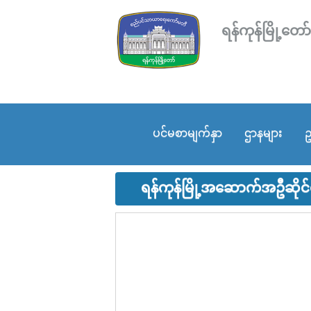
ရန်ကုန်မြို့
ပင်မစာမျက်နှာ
ဌာနများ
ဥ
ရန်ကုန်မြို့အဆောက်အဦဆိုင်ရ