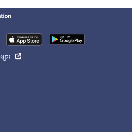
ation
ုများ