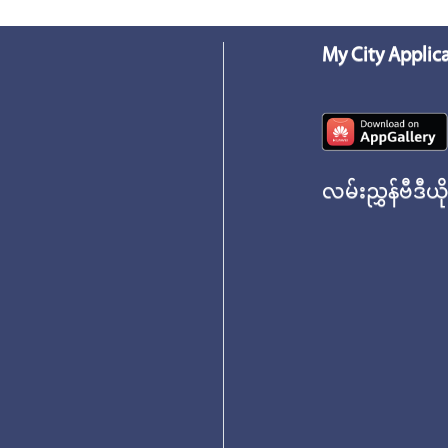
My City Applic
လမ်းညွှန်ဗီဒီယိ