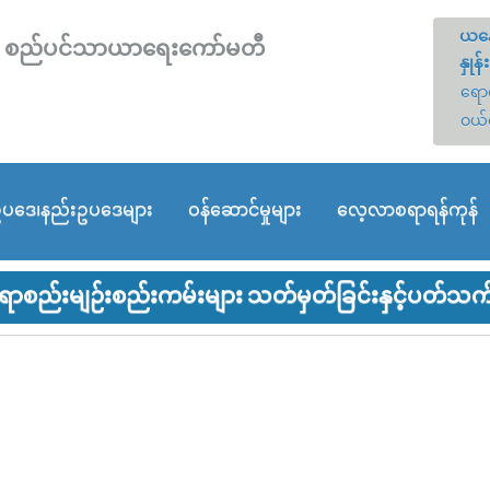
ယနေ
တော် စည်ပင်သာယာရေးကော်မတီ
နှုန်း
ရောင
ဝယ်
ပဒေ၊နည်းဥပဒေများ
ဝန်ဆောင်မှုများ
လေ့လာစရာရန်ကုန်
ာစည်းမျဉ်းစည်းကမ်းများ သတ်မှတ်ခြင်းနှင့်ပတ်သက်၍