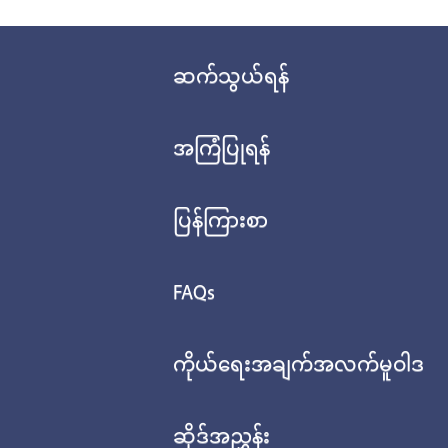
ဆက်သွယ်ရန်
အကြံပြုရန်
ပြန်ကြားစာ
FAQs
ကိုယ်ရေးအချက်အလက်မူဝါဒ
ဆိုဒ်အညွှန်း