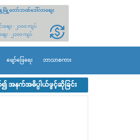
့မြို့တော်ဘဏ်ဒေါ်လာစျေး
်းစျေး - ၂၁၀၀ ကျပ်
စျေး - ၂၁၀၀ ကျပ်
ဖျော်ဖြေရေး
ဘာသာစကား
 အနက်အဓိပ္ပါယ်ဖွင့်ဆိုခြင်း