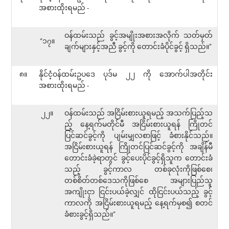
အစားထိုးရမည် -
ဝန်ထမ်းသည် ခွင့်အမျိုးအစားအလိုက် သတ်မှတ်
“၁၇။
ချက်များနှင့်အညီ ခွင့်ကို တောင်းခံပိုင်ခွင့် ရှိသည်။”
၈။
နိုင်ငံ့ဝန်ထမ်းဥပဒေ ပုဒ်မ ၂၂ ကို အောက်ပါအတိုင်း
အစားထိုးရမည် -
၂၂။
ဝန်ထမ်းသည် အငြိမ်းစားယူရမည့် အသက်ပြည့်သ
ည့် နေ့ရက်မတိုင်မီ အငြိမ်းစားယူရန် ကြိုတင်
ပြင်ဆင်ခွင့်ကို ပျမ်းမျှလစာဖြင့် ခံစားနိုင်သည်။
အငြိမ်းစားယူရန် ကြိုတင်ပြင်ဆင်ခွင့်ကို အချိန်မီ
တောင်းခံခဲ့ရာတွင် ခွင့်ပေးပိုင်ခွင့်ရှိသူက တောင်းခံ
သည့် ခွင့်ကာလ တစ်ခုလုံးကိုဖြစ်စေ၊
တစ်စိတ်တစ်ဒေသကိုဖြစ်စေ အများပြည်သူ
အကျိုးငှာ ငြင်းပယ်ခဲ့လျှင် ထိုငြင်းပယ်သည့် ခွင့်
ကာလကို အငြိမ်းစားယူရမည့် နေ့ရက်မှစ၍ စတင်
ခံစားခွင့်ရှိသည်။”