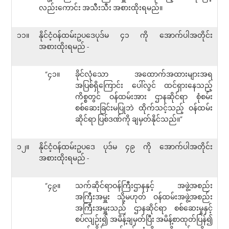
လည်းကောင်း အသီးသီး အစားထိုးရမည်။
၁၁။
နိုင်ငံ့ဝန်ထမ်းဥပဒေပုဒ်မ ၄၁ ကို အောက်ပါအတိုင်း
အစားထိုးရမည် -
“၄၁။
ခိုင်လုံသော အထောက်အထားများအရ
အပြစ်ရှိကြောင်း ပေါ်လွင် ထင်ရှားနေသည့်
ကိစ္စတွင် ဝန်ထမ်းအား ဌာနဆိုင်ရာ စုံစမ်း
စစ်ဆေးခြင်းမပြုဘဲ ထိုက်သင့်သည့် ဝန်ထမ်း
ဆိုင်ရာ ပြစ်ဒဏ်ကို ချမှတ်နိုင်သည်။”
၁၂။
နိုင်ငံ့ဝန်ထမ်းဥပဒေ ပုဒ်မ ၄၉ ကို အောက်ပါအတိုင်း
အစားထိုးရမည် -
“၄၉။
သက်ဆိုင်ရာဝန်ကြီးဌာနနှင့် အဖွဲ့အစည်း
အကြီးအမှူး သို့မဟုတ် ဝန်ထမ်းအဖွဲ့အစည်း
အကြီးအမှူးသည် ဌာနဆိုင်ရာ စစ်ဆေးမှုနှင့်
စပ်လျဉ်း၍ အမိန့်ချမှတ်ပြီး အမိန့်စာထုတ်ပြန်၍