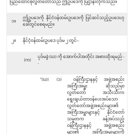
ပြည်ထောင်စုလွှတ်တော်သည် ဤဥပဒေကို ပြဌာန်းလိုက်သည်။
ဤဥပဒေကို နိုင်ငံဝန်ထမ်းဥပဒေကို ပြင်ဆင်သည့်ဥပဒေဟု
၁။
ခေါ်တွင်စေရမည်။
၂။
နိုင်ငံ့၀န်ထမ်းဥပဒေ ပုဒ်မ ၂ တွင်--
ပုဒ်မခွဲ (ဃ) ကို အောက်ပါအတိုင်း အစားထိုးရမည် -
(က)
-
“(ဃ)
(၁)
ဝန်ကြီးဌာနနှင့် အဖွဲ့အစည်း
အကြီးအမှူး ဆိုသည်မှာ
လွှတ်တော် အသီးသီးက
ရွေးချယ်တာဝန်ပေးအပ်သော
လွှတ်တော်အဖွဲ့အစည်းများ၏
အကြီးအမှူးများနှင့် နိုင်ငံတော်
သမ္မတက ခန့်အပ်သည့်
ဝန်ကြီးဌာနနှင့် အဖွဲ့အစည်း
များ၏ အကြီးအမှူးများကို