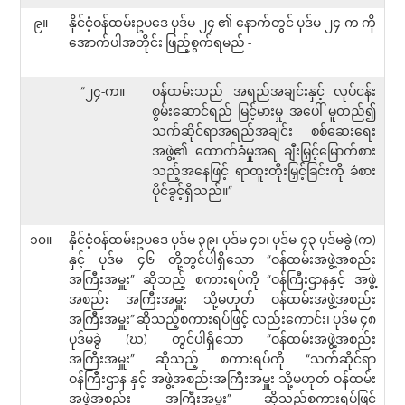
၉။
နိုင်ငံ့ဝန်ထမ်းဥပဒေ ပုဒ်မ ၂၄ ၏ နောက်တွင် ပုဒ်မ ၂၄-က ကို
အောက်ပါအတိုင်း ဖြည့်စွက်ရမည် -
“၂၄-က။
ဝန်ထမ်းသည် အရည်အချင်းနှင့် လုပ်ငန်း
စွမ်းဆောင်ရည် မြင့်မားမှု အပေါ် မူတည်၍
သက်ဆိုင်ရာအရည်အချင်း စစ်ဆေးရေး
အဖွဲ့၏ ထောက်ခံမှုအရ ချီးမြှင့်မြောက်စား
သည့်အနေဖြင့် ရာထူးတိုးမြှင့်ခြင်းကို ခံစား
ပိုင်ခွင့်ရှိသည်။”
၁၀။
နိုင်ငံ့ဝန်ထမ်းဥပဒေ ပုဒ်မ ၃၉၊ ပုဒ်မ ၄၀၊ ပုဒ်မ ၄၃ ပုဒ်မခွဲ (က)
နှင့် ပုဒ်မ ၄၆ တို့တွင်ပါရှိသော “ဝန်ထမ်းအဖွဲ့အစည်း
အကြီးအမှူး” ဆိုသည့် စကားရပ်ကို “ဝန်ကြီးဌာနနှင့် အဖွဲ့
အစည်း အကြီးအမှူး သို့မဟုတ် ဝန်ထမ်းအဖွဲ့အစည်း
အကြီးအမှူး” ဆိုသည့်စကားရပ်ဖြင့် လည်းကောင်း၊ ပုဒ်မ ၄၈
ပုဒ်မခွဲ (ဃ) တွင်ပါရှိသော “ဝန်ထမ်းအဖွဲ့အစည်း
အကြီးအမှူး” ဆိုသည့် စကားရပ်ကို “သက်ဆိုင်ရာ
ဝန်ကြီးဌာန နှင့် အဖွဲ့အစည်းအကြီးအမှူး သို့မဟုတ် ဝန်ထမ်း
အဖွဲ့အစည်း အကြီးအမှူး” ဆိုသည့်စကားရပ်ဖြင့်