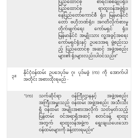
ပြည်ထောင်စု စာရင်းစစ်ချုပ်ရုံး၊
ပြည်ထောင်စု ရာထူးဝန်အဖွဲ့ရုံး၊
နေပြည်တော်ကောင်စီ ရုံး၊ မြန်မာနိုင်ငံ
တော် ဗဟိုဘဏ်ရုံး၊ အဂတိလိုက်စားမှု
တိုက်ဖျက်ရေး ကော်မရှင် ရုံး၊
မြန်မာနိုင်ငံ အမျိုးသား လူ့အခွင့်အရေး
ကော်မရှင်ရုံးနှင့် ဥပဒေအရ ဖွဲ့စည်းသ
ည့် ပြည်ထောင်စု အဆင့် အဖွဲ့အစည်း
များ၏ ရုံးများလည်းပါဝင်သည်။”
နိုင်ငံ့ဝန်ထမ်း ဥပဒေပုဒ်မ ၇၊ ပုဒ်မခွဲ (က) ကို အောက်ပါ
၃။
အတိုင်း အစားထိုးရမည် -
“(က)
သက်ဆိုင်ရာ ဝန်ကြီးဌာနနှင့် အဖွဲ့အစည်း
အကြီးအမှူးသည် ဝန်ထမ်း အဖွဲ့အစည်း အသီးသီး
ရှိ ဝန်ထမ်း အမျိုးအစားအလိုက် သတ်မှတ်သည့်
ပြန်တမ်း ဝင်အရာရှိအဆင့် စတင်ခန့် ရာထူး
အတွက် ရာထူးဝန်အဖွဲ့က ရွေးချယ်ပေးသော
ဝန်ထမ်းများကို ခန့်ထားရမည်။”