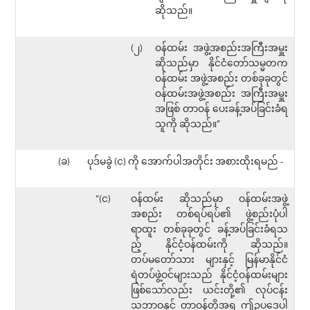
ဆိုသည်။
(၂)
ဝန်ထမ်း အဖွဲ့အစည်းအကြီးအမှူး
ဆိုသည်မှာ နိုင်ငံတော်သမ္မတက
ဝန်ထမ်း အဖွဲ့အစည်း တစ်ခုခုတွင်
ဝန်ထမ်းအဖွဲ့အစည်း အကြီးအမှူး
အဖြစ် တာဝန် ပေးခန့်အပ်ခြင်းခံရ
သူကို ဆိုသည်။”
(ခ)
ပုဒ်မခွဲ (င) ကို အောက်ပါအတိုင်း အစားထိုးရမည် -
“(င)
ဝန်ထမ်း ဆိုသည်မှာ ဝန်ထမ်းအဖွဲ့
အစည်း တစ်ရပ်ရပ်၏ ဖွဲ့စည်းပုံပါ
ရာထူး တစ်ခုခုတွင် ခန့်အပ်ခြင်းခံရသ
ည့် နိုင်ငံ့ဝန်ထမ်းကို ဆိုသည်။
တပ်မတော်သား များနှင့် မြန်မာနိုင်ငံ
ရဲတပ်ဖွဲ့ဝင်များသည် နိုင်ငံ့ဝန်ထမ်းများ
ဖြစ်သော်လည်း ယင်းတို့၏ လုပ်ငန်း
သဘာဝနှင့် တာဝန်တို့အရ ဤဥပဒေပါ