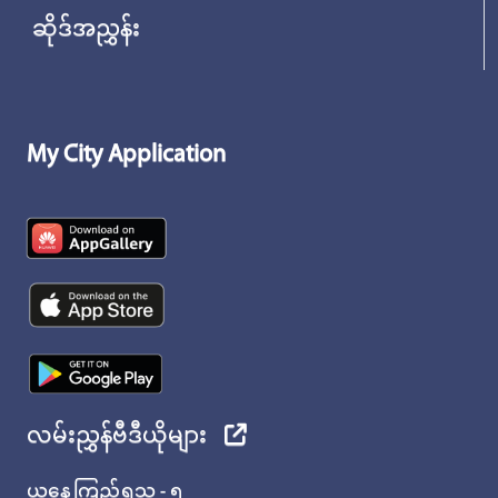
ဆိုဒ်အညွှန်း
My City Application
လမ်းညွှန်ဗီဒီယိုများ
ယနေ့ကြည့်ရှုသူ - ၅