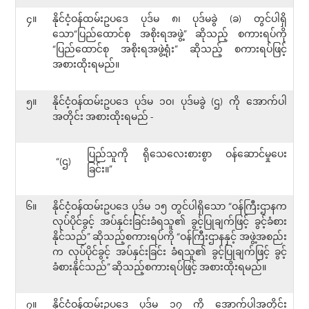
၄။
နိုင်ငံ့ဝန်ထမ်းဥပဒေ ပုဒ်မ ၈၊ ပုဒ်မခွဲ (ခ) တွင်ပါရှိ
သော“ပြည်ထောင်စု အစိုးရအဖွဲ့” ဆိုသည့် စကားရပ်ကို
“ပြည်ထောင်စု အစိုးရအဖွဲ့ရုံး” ဆိုသည့် စကားရပ်ဖြင့်
အစားထိုးရမည်။
၅။
နိုင်ငံ့ဝန်ထမ်းဥပဒေ ပုဒ်မ ၁၀၊ ပုဒ်မခွဲ (ဌ) ကို အောက်ပါ
အတိုင်း အစားထိုးရမည် -
ပြည်သူကို ရိုသေလေးစားစွာ ဝန်ဆောင်မှုပေး
“(ဌ)
ခြင်း။”
၆။
နိုင်ငံ့ဝန်ထမ်းဥပဒေ ပုဒ်မ ၁၅ တွင်ပါရှိသော “ဝန်ကြီးဌာနက
လုပ်ပိုင်ခွင့် အပ်နှင်းခြင်းခံရသူ၏ ခွင့်ပြုချက်ဖြင့် ခွင့်ခံစား
နိုင်သည်” ဆိုသည့်စကားရပ်ကို “ဝန်ကြီးဌာနနှင့် အဖွဲ့အစည်း
က လုပ်ပိုင်ခွင့် အပ်နှင်းခြင်း ခံရသူ၏ ခွင့်ပြုချက်ဖြင့် ခွင့်
ခံစားနိုင်သည်” ဆိုသည့်စကားရပ်ဖြင့် အစားထိုးရမည်။
၇။
နိုင်ငံ့ဝန်ထမ်းဥပဒေ ပုဒ်မ ၁၇ ကို အောက်ပါအတိုင်း