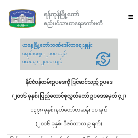
ရန်ကုန်မြို့တော်
စည်ပင်သာယာရေးကော်မတီ
ယနေ့မြို့တော်ဘဏ်ဒေါ်လာစျေးနှုန်း
ရောင်းစျေး - ၂၁၀၀ ကျပ်
ဝယ်စျေး - ၂၁၀၀ ကျပ်
နိုင်ငံဝန်ထမ်းဥပဒေကို ပြင်ဆင်သည့် ဥပဒေ
(၂၀၁၆ ခုနှစ်၊ ပြည်ထောင်စုလွှတ်တော် ဥပဒေအမှတ် ၄၂)
၁၃၇၈ ခုနှစ်၊ နတ်တော်လဆန်း ၁၀ ရက်
(၂၀၁၆ ခုနှစ်၊ ဒီဇင်ဘာလ ၉ ရက်)