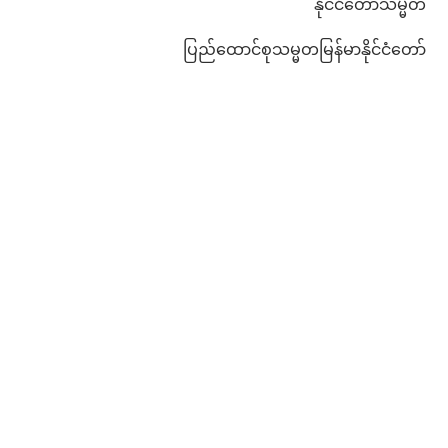
နိုင်ငံတော်သမ္မတ
ပြည်ထောင်စုသမ္မတမြန်မာနိုင်ငံတော်