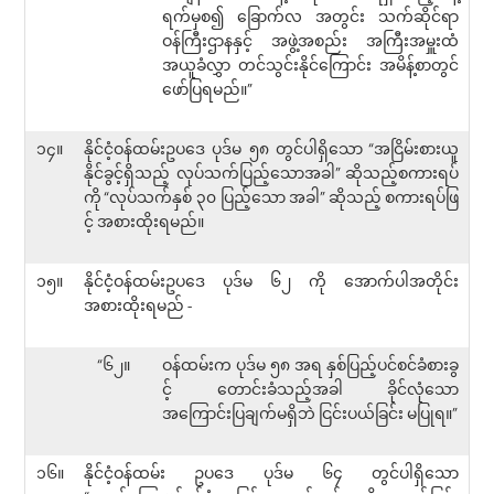
ရက်မှစ၍ ခြောက်လ အတွင်း သက်ဆိုင်ရာ
ဝန်ကြီးဌာနနှင့် အဖွဲ့အစည်း အကြီးအမှူးထံ
အယူခံလွှာ တင်သွင်းနိုင်ကြောင်း အမိန့်စာတွင်
ဖော်ပြရမည်။”
၁၄။
နိုင်ငံ့ဝန်ထမ်းဥပဒေ ပုဒ်မ ၅၈ တွင်ပါရှိသော “အငြိမ်းစားယူ
နိုင်ခွင့်ရှိသည့် လုပ်သက်ပြည့်သောအခါ” ဆိုသည့်စကားရပ်
ကို “လုပ်သက်နှစ် ၃၀ ပြည့်သော အခါ” ဆိုသည့် စကားရပ်ဖြ
င့် အစားထိုးရမည်။
၁၅။
နိုင်ငံ့ဝန်ထမ်းဥပဒေ ပုဒ်မ ၆၂ ကို အောက်ပါအတိုင်း
အစားထိုးရမည် -
“၆၂။
ဝန်ထမ်းက ပုဒ်မ ၅၈ အရ နှစ်ပြည့်ပင်စင်ခံစားခွ
င့် တောင်းခံသည့်အခါ ခိုင်လုံသော
အကြောင်းပြချက်မရှိဘဲ ငြင်းပယ်ခြင်း မပြုရ။”
၁၆။
နိုင်ငံ့ဝန်ထမ်း ဥပဒေ ပုဒ်မ ၆၄ တွင်ပါရှိသော