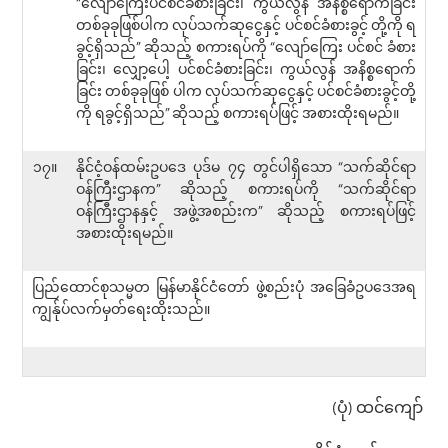
“လျော်ကြေးပင်စင်ခံစားခြင်း၊ ကွယ်လွန် အနိစ္စရောက်ခြင်း
တစ်ခုခုဖြစ်ပါက လုပ်သက်ဆုငွေနှင့် ပင်စင်ခံစားခွင့် တို့ကို ရ
ခွင့်ရှိသည်” ဆိုသည့် စကားရပ်ကို “လျော်ကြေး ပင်စင် ခံစား
ခြင်း၊ လျှော့ပေါ့ ပင်စင်ခံစားခြင်း၊ ကွယ်လွန် အနိစ္စရောက်
ခြင်း တစ်ခုခုဖြစ် ပါက လုပ်သက်ဆုငွေနှင့် ပင်စင်ခံစားခွင့်တို့
ကို ရခွင့်ရှိသည်” ဆိုသည့် စကားရပ်ဖြင့် အစားထိုးရမည်။
၁၇။
နိုင်ငံ့ဝန်ထမ်းဥပဒေ ပုဒ်မ ၇၄ တွင်ပါရှိသော “သက်ဆိုင်ရာ
ဝန်ကြီးဌာနက” ဆိုသည့် စကားရပ်ကို “သက်ဆိုင်ရာ
ဝန်ကြီးဌာနနှင့် အဖွဲ့အစည်းက” ဆိုသည့် စကားရပ်ဖြင့်
အစားထိုးရမည်။
ပြည်ထောင်စုသမ္မတ မြန်မာနိုင်ငံတော် ဖွဲ့စည်းပုံ အခြေခံဥပဒေအရ
ကျွန်ုပ်လက်မှတ်ရေးထိုးသည်။
(ပုံ) ထင်ကျော်