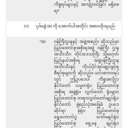
ကိစ္စရပ်များနှင့် အကျုံးဝင်ခြင်း မရှိစေ
ရ။”
(ဂ)
ပုဒ်မခွဲ (စ) ကို အောက်ပါအတိုင်း အစားထိုးရမည်-
“(စ)
ဝန်ကြီးဌာနနှင့် အဖွဲ့အစည်း ဆိုသည်မှာ
ပြည်ထောင်စုအစိုးရအဖွဲ့ ဝန်ကြီး ဌာန
အသီးသီး၊ တိုင်းဒေသကြီး သို့မဟုတ်
ပြည်နယ်အစိုးရ အဖွဲ့ဝန်ကြီးဌာန
အသီးသီးနှင့် ကိုယ်ပိုင်အုပ်ချုပ်ခွင့်ရ
စီရင်စုများကို ဆိုသည်။ ယင်းစကားရပ်
တွင် ဤဥပဒေပါ ကိစ္စအလို့ငှာ
နိုင်ငံတော် သမ္မတရုံး၊ ပြည်ထောင်စု
အစိုးရ အဖွဲ့ရုံး၊ လွှတ်တော် ရုံးများ၊
ပြည်ထောင်စု တရားလွှတ်တော်ချုပ်ရုံး၊
နိုင်ငံတော် ဖွဲ့စည်းပုံအခြေခံ ဥပဒေ
ဆိုင်ရာ ခုံရုံး၊ ပြည်ထောင်စု
ရွေးကောက်ပွဲ ကော်မရှင်ရုံး၊
ပြည်ထောင်စု ရှေ့နေ ချုပ်ရုံး၊