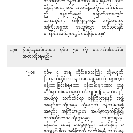
သက်ဆိုင်ရာ ဝန်ထမ်းထံသို့ ပေးပို့ရမည်။ ထိုအ
မိန့်ကို မကျေနပ်ပါက အမိန့်စာကို လက်ခံ ရရှိသ
ည့် နေ့ရက်မှစ၍ ခြောက်လအတွင်း
သက်ဆိုင်ရာ ဝန်ကြီးဌာနနှင့် အဖွဲ့အစည်း
အကြီးအမှူးထံ အယူခံလွှာ တင်သွင်းနိုင်
ကြောင်း အမိန့်စာတွင် ဖော်ပြရမည်။”
၁၃။
နိုင်ငံ့ဝန်ထမ်းဥပဒေ ပုဒ်မ ၅၀ ကို အောက်ပါအတိုင်း
အစားထိုးရမည် -
“၅၀။
ပုဒ်မ ၄ အရ တိုင်းဒေသကြီး သို့မဟုတ်
ပြည်နယ်ဆိုင်ရာ ဝန်ထမ်း အဖွဲ့အစည်း များတွင်
ခန့်ထားခြင်းခံရသော ဝန်ထမ်းများအား ဌာန
ဆိုင်ရာ စစ်ဆေးမှုနှင့် စပ်လျဉ်း၍ ချမှတ်သည့်
အမိန့်ကို သက်ဆိုင်ရာ ဝန်ကြီးဌာနနှင့် အဖွဲ့
အစည်းအကြီးအမှူး သို့မဟုတ် ဝန်ထမ်းအဖွဲ့
အစည်း အကြီးအမှူးက အမိန့်စာထုတ်ပြန်၍
သက်ဆိုင်ရာဝန်ကြီးဌာနနှင့် အဖွဲ့အစည်း၊
ဝန်ထမ်း ထံသို့ ပေးပို့ရမည်။ ထိုအမိန့်ကို မ
ကျေနပ်ပါက အမိန့်စာကို လက်ခံရရှိ သည့် နေ့