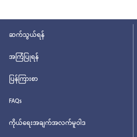
ဆက်သွယ်ရန်
အကြံပြုရန်
ပြန်ကြားစာ
FAQs
ကိုယ်ရေးအချက်အလက်မူဝါဒ