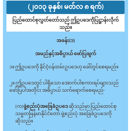
(၂ဝ၁၃ ခုနှစ်၊ မတ်လ ၈ ရက်)
ပြည်ထောင်စုလွှတ်တော်သည် ဤဥပဒေကိုပြဋ္ဌာန်းလိုက်
သည်။
အခန်း(၁)
အမည်နှင့်အဓိပ္ပာယ် ဖော်ပြချက်
၁။ ဤဥပဒေကို နိုင်ငံ့ဝန်ထမ်းဥပဒေဟု ခေါ်တွင်စေရမည်။
၂။ ဤဥပဒေတွင် ပါရှိသော အောက်ပါစကားရပ်များသည်
ဖော်ပြပါအတိုင်း အဓိပ္ပာယ် သက်ရောက်စေရမည်-
(က)
ဖွဲ့စည်းပုံအခြေခံဥပဒေ
ဆိုသည်မှာ ပြည်ထောင်စု
သမ္မတမြန်မာနိုင်ငံတော် ဖွဲ့စည်းပုံ အခြေခံဥပဒေကို
ဆိုသည်။