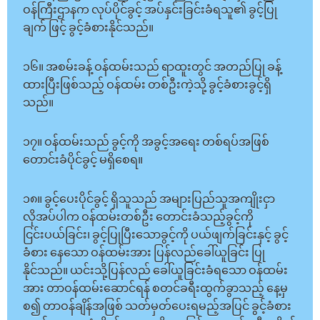
ဝန်ကြီးဌာနက လုပ်ပိုင်ခွင့် အပ်နှင်းခြင်းခံရသူ၏ ခွင့်ပြု
ချက် ဖြင့် ခွင့်ခံစားနိုင်သည်။
၁၆။ အစမ်းခန့် ဝန်ထမ်းသည် ရာထူးတွင် အတည်ပြု ခန့်
ထားပြီးဖြစ်သည့် ဝန်ထမ်း တစ်ဦးကဲ့သို့ ခွင့်ခံစားခွင့်ရှိ
သည်။
၁၇။ ဝန်ထမ်းသည် ခွင့်ကို အခွင့်အရေး တစ်ရပ်အဖြစ်
တောင်းခံပိုင်ခွင့် မရှိစေရ။
၁၈။ ခွင့်ပေးပိုင်ခွင့် ရှိသူသည် အများပြည်သူအကျိုးငှာ
လိုအပ်ပါက ဝန်ထမ်းတစ်ဦး တောင်းခံသည့်ခွင့်ကို
ငြင်းပယ်ခြင်း၊ ခွင့်ပြုပြီးသောခွင့်ကို ပယ်ဖျက်ခြင်းနှင့် ခွင့်
ခံစား နေသော ဝန်ထမ်းအား ပြန်လည်ခေါ်ယူခြင်း ပြု
နိုင်သည်။ ယင်းသို့ပြန်လည် ခေါ်ယူခြင်းခံရသော ဝန်ထမ်း
အား တာဝန်ထမ်းဆောင်ရန် စတင်ခရီးထွက်ခွာသည့် နေ့မှ
စ၍ တာဝန်ချိန်အဖြစ် သတ်မှတ်ပေးရမည့်အပြင် ခွင့်ခံစား