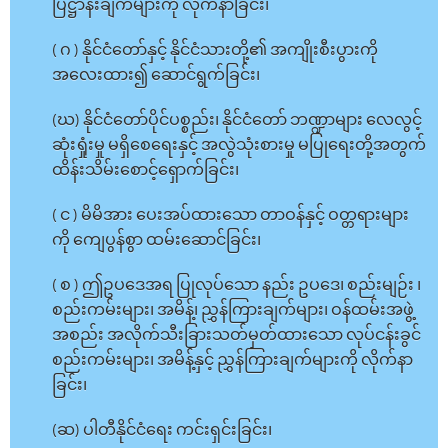
ပြဋ္ဌာန်းချက်များကို လိုက်နာခြင်း၊
( ဂ ) နိုင်ငံတော်နှင့် နိုင်ငံသားတို့၏ အကျိုးစီးပွားကို
အလေးထား၍ ဆောင်ရွက်ခြင်း၊
(ဃ) နိုင်ငံတော်ပိုင်ပစ္စည်း၊ နိုင်ငံတော် ဘဏ္ဍာများ လေလွင့်
ဆုံးရှုံးမှု မရှိစေရေးနှင့် အလွဲသုံးစားမှု မပြုရေးတို့အတွက်
ထိန်းသိမ်းစောင့်ရှောက်ခြင်း၊
( င ) မိမိအား ပေးအပ်ထားသော တာဝန်နှင့် ဝတ္တရားများ
ကို ကျေပွန်စွာ ထမ်းဆောင်ခြင်း၊
( စ ) ဤဥပဒေအရ ပြုလုပ်သော နည်း ဥပဒေ၊ စည်းမျဉ်း ၊
စည်းကမ်းများ၊ အမိန့်၊ ညွှန်ကြားချက်များ၊ ဝန်ထမ်းအဖွဲ့
အစည်း အလိုက်သီးခြားသတ်မှတ်ထားသော လုပ်ငန်းခွင်
စည်းကမ်းများ၊ အမိန့်နှင့် ညွှန်ကြားချက်များကို လိုက်နာ
ခြင်း၊
(ဆ) ပါတီနိုင်ငံရေး ကင်းရှင်းခြင်း၊