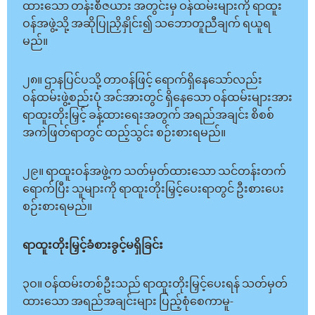
ထားသော တန်းစီဇယား အတွင်းမှ ဝန်ထမ်းများကို ရာထူး
ဝန်အဖွဲ့သို့ အဆိုပြုညှိနှိုင်း၍ သဘောတူညီချက် ရယူရ
မည်။
၂၈။ ဌာနပြင်ပသို့ တာဝန်ဖြင့် ရောက်ရှိနေသော်လည်း
ဝန်ထမ်းဖွဲ့စည်းပုံ အင်အားတွင် ရှိနေသော ဝန်ထမ်းများအား
ရာထူးတိုးမြှင့် ခန့်ထားရေးအတွက် အရည်အချင်း စိစစ်
အကဲဖြတ်ရာတွင် ထည့်သွင်း စဉ်းစားရမည်။
၂၉။ ရာထူးဝန်အဖွဲ့က သတ်မှတ်ထားသော သင်တန်းတက်
ရောက်ပြီး သူများကို ရာထူးတိုးမြှင့်ပေးရာတွင် ဦးစားပေး
စဉ်းစားရမည်။
ရာထူးတိုးမြှင့်ခံစားခွင့်မရှိခြင်း
၃ဝ။ ဝန်ထမ်းတစ်ဦးသည် ရာထူးတိုးမြှင့်ပေးရန် သတ်မှတ်
ထားသော အရည်အချင်းများ ပြည့်စုံစေကာမူ-