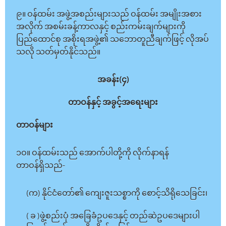
၉။ ဝန်ထမ်း အဖွဲ့အစည်းများသည် ဝန်ထမ်း အမျိုးအစား
အလိုက် အစမ်းခန့်ကာလနှင့် စည်းကမ်းချက်များကို
ပြည်ထောင်စု အစိုးရအဖွဲ့၏ သဘောတူညီချက်ဖြင့် လိုအပ်
သလို သတ်မှတ်နိုင်သည်။
အခန်း(၄)
တာဝန်နှင့် အခွင့်အရေးများ
တာဝန်များ
၁ဝ။ ဝန်ထမ်းသည် အောက်ပါတို့ကို လိုက်နာရန်
တာဝန်ရှိသည်-
(က) နိုင်ငံတော်၏ ကျေးဇူးသစ္စာကို စောင့်သိရိုသေခြင်း၊
( ခ )ဖွဲ့စည်းပုံ အခြေခံဥပဒေနှင့် တည်ဆဲဥပဒေများပါ