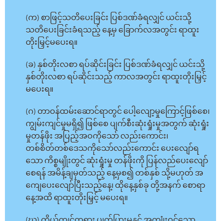
(က) စာဖြင့်သတိပေးခြင်း ပြစ်ဒဏ်ခံရလျှင် ယင်းသို့
သတိပေးခြင်းခံရသည့် နေ့မှ ခြောက်လအတွင်း ရာထူး
တိုးမြှင့်မပေးရ။
(ခ) နှစ်တိုးလစာ ရပ်ဆိုင်းခြင်း ပြစ်ဒဏ်ခံရလျှင် ယင်းသို့
နှစ်တိုးလစာ ရပ်ဆိုင်းသည့် ကာလအတွင်း ရာထူးတိုးမြှင့်
မပေးရ။
(ဂ) တာဝန်ထမ်းဆောင်ရာတွင် ပေါ့လျော့မှုကြောင့်ဖြစ်စေ၊
ကျွမ်းကျင်မှုမရှိ၍ ဖြစ်စေ ပျက်စီးဆုံးရှုံးမှုအတွက် ဆုံးရှုံး
မှုတန်ဖိုး အပြည့်အဝကိုသော် လည်းကောင်း၊
တစ်စိတ်တစ်ဒေသကိုသော်လည်းကောင်း ပေးလျော်ရ
သော ကိစ္စမျိုးတွင် ဆုံးရှုံးမှု တန်ဖိုးကို ပြန်လည်ပေးလျော်
စေရန် အမိန့်ချမှတ်သည့် နေ့မှစ၍ တစ်နှစ် သို့မဟုတ် အ
ကျေပေးလျော်ပြီးသည့်နေ့၊ ထိုနေ့နှစ်ခု တို့အနက် စောရာ
နေ့အထိ ရာထူးတိုးမြှင့် မပေးရ။
(ဃ) ကိုယ်ကျင့်တရား ပျက်ပြားမှုနှင့် အကျုံးဝင်သော