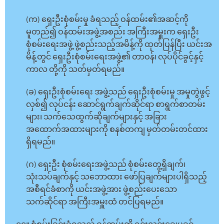
(က) ရှေးဦးစုံစမ်းမှု ခံရသည့် ဝန်ထမ်း၏အဆင့်ကို
မူတည်၍ ဝန်ထမ်းအဖွဲ့အစည်း အကြီးအမှူးက ရှေးဦး
စုံစမ်းရေးအဖွဲ့ ဖွဲ့စည်းသည့်အမိန့်ကို ထုတ်ပြန်ပြီး ယင်းအ
မိန့်တွင် ရှေးဦးစုံစမ်းရေးအဖွဲ့၏ တာဝန်၊ လုပ်ပိုင်ခွင့်နှင့်
ကာလ တို့ကို သတ်မှတ်ရမည်။
(ခ) ရှေးဦးစုံစမ်းရေး အဖွဲ့သည် ရှေးဦးစုံစမ်းမှု အမှုတွဲဖွင့်
လှစ်၍ လုပ်ငန်း ဆောင်ရွက်ချက်ဆိုင်ရာ စာရွက်စာတမ်း
များ၊ သက်သေထွက်ဆိုချက်များနှင့် အခြား
အထောက်အထားများကို စနစ်တကျ မှတ်တမ်းတင်ထား
ရှိရမည်။
(ဂ) ရှေးဦး စုံစမ်းရေးအဖွဲ့သည် စုံစမ်းတွေ့ရှိချက်၊
သုံးသပ်ချက်နှင့် သဘောထား ဖော်ပြချက်များပါရှိသည့်
အစီရင်ခံစာကို ယင်းအဖွဲ့အား ဖွဲ့စည်းပေးသော
သက်ဆိုင်ရာ အကြီးအမှူးထံ တင်ပြရမည်။