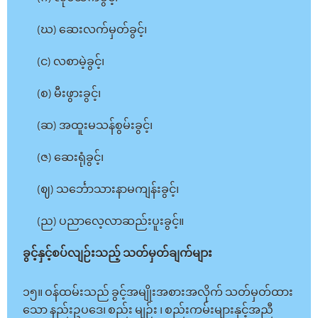
(ဃ) ဆေးလက်မှတ်ခွင့်၊
(င) လစာမဲ့ခွင့်၊
(စ) မီးဖွားခွင့်၊
(ဆ) အထူးမသန်စွမ်းခွင့်၊
(ဇ) ဆေးရုံခွင့်၊
(ဈ) သင်္ဘောသားနာမကျန်းခွင့်၊
(ည) ပညာလေ့လာဆည်းပူးခွင့်။
ခွင့်နှင့်စပ်လျဉ်းသည့် သတ်မှတ်ချက်များ
၁၅။ ဝန်ထမ်းသည် ခွင့်အမျိုးအစားအလိုက် သတ်မှတ်ထား
သော နည်းဥပဒေ၊ စည်း မျဉ်း ၊ စည်းကမ်းများနှင့်အညီ