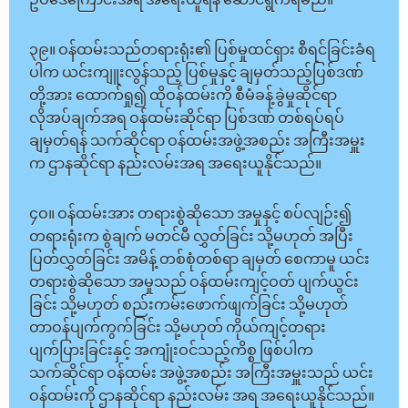
ဥပဒေကြောင်းအရ အရေးယူရန် ဆောင်ရွက်ရမည်။
၃၉။ ဝန်ထမ်းသည်တရားရုံး၏ ပြစ်မှုထင်ရှား စီရင်ခြင်းခံရ
ပါက ယင်းကျူးလွန်သည့် ပြစ်မှုနှင့် ချမှတ်သည့်ပြစ်ဒဏ်
တို့အား ထောက်ရှု၍ ထိုဝန်ထမ်းကို စီမံခန့်ခွဲမှုဆိုင်ရာ
လိုအပ်ချက်အရ ဝန်ထမ်းဆိုင်ရာ ပြစ်ဒဏ် တစ်ရပ်ရပ်
ချမှတ်ရန် သက်ဆိုင်ရာ ဝန်ထမ်းအဖွဲ့အစည်း အကြီးအမှူး
က ဌာနဆိုင်ရာ နည်းလမ်းအရ အရေးယူနိုင်သည်။
၄ဝ။ ဝန်ထမ်းအား တရားစွဲဆိုသော အမှုနှင့် စပ်လျဉ်း၍
တရားရုံးက စွဲချက် မတင်မီ လွှတ်ခြင်း သို့မဟုတ် အပြီး
ပြတ်လွှတ်ခြင်း အမိန့် တစ်စုံတစ်ရာ ချမှတ် စေကာမူ ယင်း
တရားစွဲဆိုသော အမှုသည် ဝန်ထမ်းကျင့်ဝတ် ပျက်ယွင်း
ခြင်း သို့မဟုတ် စည်းကမ်းဖောက်ဖျက်ခြင်း သို့မဟုတ်
တာဝန်ပျက်ကွက်ခြင်း သို့မဟုတ် ကိုယ်ကျင့်တရား
ပျက်ပြားခြင်းနှင့် အကျုံးဝင်သည့်ကိစ္စ ဖြစ်ပါက
သက်ဆိုင်ရာ ဝန်ထမ်း အဖွဲ့အစည်း အကြီးအမှူးသည် ယင်း
ဝန်ထမ်းကို ဌာနဆိုင်ရာ နည်းလမ်း အရ အရေးယူနိုင်သည်။