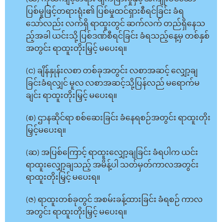
ပြစ်မှုဖြင့်တရားရုံး၏ ပြစ်မှုထင်ရှားစီရင်ခြင်း ခံရ
သော်လည်း လက်ရှိ ရာထူးတွင် ဆက်လက် တည်ရှိနေသ
ည့်အခါ ယင်းသို့ ပြစ်ဒဏ်စီရင်ခြင်း ခံရသည့်နေ့မှ တစ်နှစ်
အတွင်း ရာထူးတိုးမြှင့် မပေးရ။
(င) ချိန်နှုန်းလစာ တစ်ခုအတွင်း လစာအဆင့် လျှော့ချ
ခြင်းခံရလျှင် မူလ လစာအဆင့်သို့ပြန်လည် မရောက်မ
ချင်း ရာထူးတိုးမြှင့် မပေးရ။
(စ) ဌာနဆိုင်ရာ စစ်ဆေးခြင်း ခံနေရစဉ်အတွင်း ရာထူးတိုး
မြှင့်မပေးရ။
(ဆ) အပြစ်ကြောင့် ရာထူးလျှော့ချခြင်း ခံရပါက ယင်း
ရာထူးလျှော့ချသည့် အမိန့်ပါ သတ်မှတ်ကာလအတွင်း
ရာထူးတိုးမြှင့် မပေးရ။
(ဇ) ရာထူးတစ်ခုတွင် အစမ်းခန့်ထားခြင်း ခံရစဉ် ကာလ
အတွင်း ရာထူးတိုးမြှင့် မပေးရ။