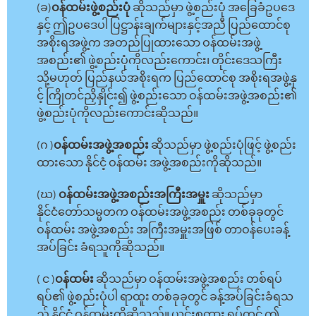
(ခ)
ဝန်ထမ်းဖွဲ့စည်းပုံ
ဆိုသည်မှာ ဖွဲ့စည်းပုံ အခြေခံဥပဒေ
နှင့် ဤဥပဒေပါ ပြဋ္ဌာန်းချက်များနှင့်အညီ ပြည်ထောင်စု
အစိုးရအဖွဲ့က အတည်ပြုထားသော ဝန်ထမ်းအဖွဲ့
အစည်း၏ ဖွဲ့စည်းပုံကိုလည်းကောင်း၊ တိုင်းဒေသကြီး
သို့မဟုတ် ပြည်နယ်အစိုးရက ပြည်ထောင်စု အစိုးရအဖွဲ့နှ
င့် ကြိုတင်ညှိနှိုင်း၍ ဖွဲ့စည်းသော ဝန်ထမ်းအဖွဲ့အစည်း၏
ဖွဲ့စည်းပုံကိုလည်းကောင်းဆိုသည်။
(ဂ )
ဝန်ထမ်းအဖွဲ့အစည်း
ဆိုသည်မှာ ဖွဲ့စည်းပုံဖြင့် ဖွဲ့စည်း
ထားသော နိုင်ငံ့ ဝန်ထမ်း အဖွဲ့အစည်းကိုဆိုသည်။
(ဃ)
ဝန်ထမ်းအဖွဲ့အစည်းအကြီးအမှူး
ဆိုသည်မှာ
နိုင်ငံတော်သမ္မတက ဝန်ထမ်းအဖွဲ့အစည်း တစ်ခုခုတွင်
ဝန်ထမ်း အဖွဲ့အစည်း အကြီးအမှူးအဖြစ် တာဝန်ပေးခန့်
အပ်ခြင်း ခံရသူကိုဆိုသည်။
( င )
ဝန်ထမ်း
ဆိုသည်မှာ ဝန်ထမ်းအဖွဲ့အစည်း တစ်ရပ်
ရပ်၏ ဖွဲ့စည်းပုံပါ ရာထူး တစ်ခုခုတွင် ခန့်အပ်ခြင်းခံရသ
ည့် နိုင်ငံ့ ဝန်ထမ်းကိုဆိုသည်။ ယင်းစကား ရပ်တွင် ဤ