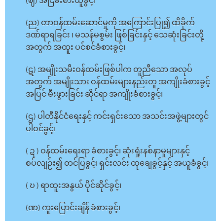
(ဈ) အငြိမ်းစားယူခွင့်၊
(ည) တာဝန်ထမ်းဆောင်မှုကို အကြောင်းပြု၍ ထိခိုက်
ဒဏ်ရာရခြင်း ၊ မသန်မစွမ်း ဖြစ်ခြင်းနှင့် သေဆုံးခြင်းတို့
အတွက် အထူး ပင်စင်ခံစားခွင့်၊
(ဋ) အမျိုးသမီးဝန်ထမ်းဖြစ်ပါက တူညီသော အလုပ်
အတွက် အမျိုးသား ဝန်ထမ်းများနည်းတူ အကျိုးခံစားခွင့်
အပြင် မီးဖွားခြင်း ဆိုင်ရာ အကျိုးခံစားခွင့်၊
(ဌ) ပါတီနိုင်ငံရေးနှင့် ကင်းရှင်းသော အသင်းအဖွဲ့များတွင်
ပါဝင်ခွင့်၊
( ဍ ) ဝန်ထမ်းရေးရာ ခံစားခွင့်၊ ဆုံးရှုံးနစ်နာမှုများနှင့်
စပ်လျဉ်း၍ တင်ပြခွင့်၊ ရှင်းလင်း ထုချေခွင့်နှင့် အယူခံခွင့်၊
( ဎ ) ရာထူးအနွယ် ပိုင်ဆိုင်ခွင့်၊
(ဏ) ကူးပြောင်းချိန် ခံစားခွင့်၊