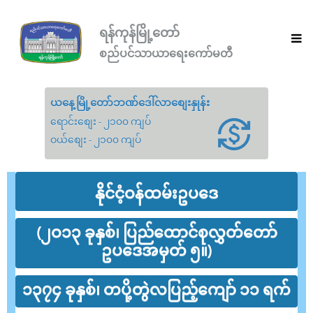
ရန်ကုန်မြို့တော်
စည်ပင်သာယာရေးကော်မတီ
ယနေ့မြို့တော်ဘဏ်ဒေါ်လာစျေးနှုန်း
ရောင်းစျေး - ၂၁၀၀ ကျပ်
ဝယ်စျေး - ၂၁၀၀ ကျပ်
နိုင်ငံ့ဝန်ထမ်းဥပဒေ
(၂ဝ၁၃ ခုနှစ်၊ ပြည်ထောင်စုလွှတ်တော်
ဥပဒေအမှတ် ၅။)
၁၃၇၄ ခုနှစ်၊ တပို့တွဲလပြည့်ကျော် ၁၁ ရက်