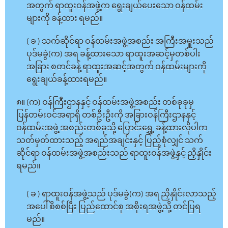
အတွက် ရာထူးဝန်အဖွဲ့က ရွေးချယ်ပေးသော ဝန်ထမ်း
များကို ခန့်ထား ရမည်။
( ခ ) သက်ဆိုင်ရာ ဝန်ထမ်းအဖွဲ့အစည်း အကြီးအမှူးသည်
ပုဒ်မခွဲ(က) အရ ခန့်ထားသော ရာထူးအဆင့်မှတစ်ပါး
အခြား စတင်ခန့် ရာထူးအဆင့်အတွက် ဝန်ထမ်းများကို
ရွေးချယ်ခန့်ထားရမည်။
၈။ (က) ဝန်ကြီးဌာနနှင့် ဝန်ထမ်းအဖွဲ့အစည်း တစ်ခုခုမှ
ပြန်တမ်းဝင်အရာရှိ တစ်ဦးဦးကို အခြားဝန်ကြီးဌာနနှင့်
ဝန်ထမ်းအဖွဲ့ အစည်းတစ်ခုသို့ ပြောင်းရွှေ့ ခန့်ထားလိုပါက
သတ်မှတ်ထားသည့် အရည်အချင်းနှင့် ပြည့်စုံလျှင် သက်
ဆိုင်ရာ ဝန်ထမ်းအဖွဲ့အစည်းသည် ရာထူးဝန်အဖွဲ့နှင့် ညှိနှိုင်း
ရမည်။
( ခ ) ရာထူးဝန်အဖွဲ့သည် ပုဒ်မခွဲ(က) အရ ညှိနှိုင်းလာသည့်
အပေါ် စိစစ်ပြီး ပြည်ထောင်စု အစိုးရအဖွဲ့သို့ တင်ပြရ
မည်။