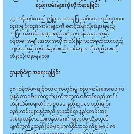
စည်းကမ်းများကို လိုက်နာရခြင်း
၃၇။ ဝန်ထမ်းသည် ဤဥပဒေအရ ပြုလုပ်သော နည်းဥပဒေ၊
စည်းမျဉ်းစည်းကမ်းများကို စောင့်ထိန်းလိုက်နာ ရမည့်
အပြင် ဝန်ထမ်း အဖွဲ့အစည်း၏ လုပ်ငန်းသဘာဝနှင့်
ဝန်ထမ်း အမျိုးအစားအလိုက် သီးခြားသတ်မှတ်ထားသည့်
ကျင့်ဝတ်နှင့် လုပ်ငန်းခွင် စည်းကမ်းများ ကိုလည်း စောင့်
ထိန်းလိုက်နာရမည်။
ဌာနဆိုင်ရာ အရေးယူခြင်း
၃၈။ ဝန်ထမ်းကျင့်ဝတ် ပျက်ယွင်းမှု၊ စည်းကမ်းဖောက်ဖျက်
မှုနှင့် တာဝန်ပျက်ကွက်မှု တို့အတွက် ဝန်ထမ်းစည်းကမ်း
ထိန်းသိမ်းရေးဆိုင်ရာ ဥပဒေ၊ နည်းဥပဒေ စည်းမျဉ်း
စည်းကမ်းများနှင့်အညီ ဌာနဆိုင်ရာ နည်းလမ်းအရ
အရေးယူနိုင်သည်။ ဝန်ထမ်း၏ ပြုလုပ်မှု သို့မဟုတ်
ပျက်ကွက်မှုသည် ပြစ်မှုမြောက်နိုင်သည့် ကိစ္စဖြစ်ပါက