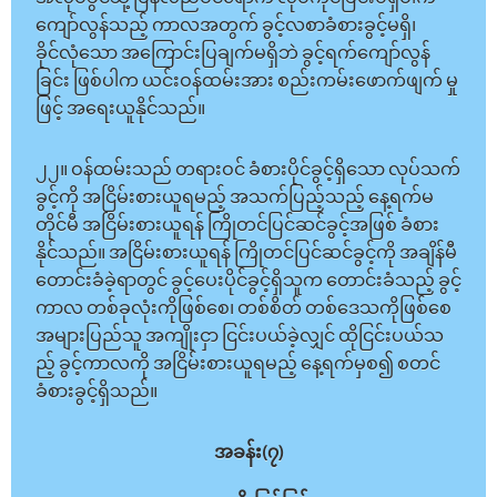
ကျော်လွန်သည့် ကာလအတွက် ခွင့်လစာခံစားခွင့်မရှိ၊
ခိုင်လုံသော အကြောင်းပြချက်မရှိဘဲ ခွင့်ရက်ကျော်လွန်
ခြင်း ဖြစ်ပါက ယင်းဝန်ထမ်းအား စည်းကမ်းဖောက်ဖျက် မှု
ဖြင့် အရေးယူနိုင်သည်။
၂၂။ ဝန်ထမ်းသည် တရားဝင် ခံစားပိုင်ခွင့်ရှိသော လုပ်သက်
ခွင့်ကို အငြိမ်းစားယူရမည့် အသက်ပြည့်သည့် နေ့ရက်မ
တိုင်မီ အငြိမ်းစားယူရန် ကြိုတင်ပြင်ဆင်ခွင့်အဖြစ် ခံစား
နိုင်သည်။ အငြိမ်းစားယူရန် ကြိုတင်ပြင်ဆင်ခွင့်ကို အချိန်မီ
တောင်းခံခဲ့ရာတွင် ခွင့်ပေးပိုင်ခွင့်ရှိသူက တောင်းခံသည့် ခွင့်
ကာလ တစ်ခုလုံးကိုဖြစ်စေ၊ တစ်စိတ် တစ်ဒေသကိုဖြစ်စေ
အများပြည်သူ အကျိုးငှာ ငြင်းပယ်ခဲ့လျှင် ထိုငြင်းပယ်သ
ည့် ခွင့်ကာလကို အငြိမ်းစားယူရမည့် နေ့ရက်မှစ၍ စတင်
ခံစားခွင့်ရှိသည်။
အခန်း(၇)