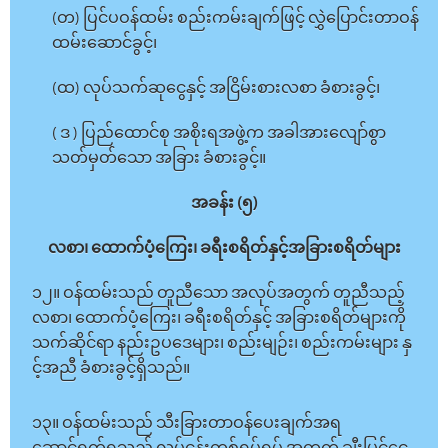
(တ) ပြင်ပဝန်ထမ်း စည်းကမ်းချက်ဖြင့် လွှဲပြောင်းတာဝန်
ထမ်းဆောင်ခွင့်၊
(ထ) လုပ်သက်ဆုငွေနှင့် အငြိမ်းစားလစာ ခံစားခွင့်၊
( ဒ ) ပြည်ထောင်စု အစိုးရအဖွဲ့က အခါအားလျော်စွာ
သတ်မှတ်သော အခြား ခံစားခွင့်။
အခန်း (၅)
လစာ၊ ထောက်ပံ့ကြေး၊ ခရီးစရိတ်နှင့်အခြားစရိတ်များ
၁၂။ ဝန်ထမ်းသည် တူညီသော အလုပ်အတွက် တူညီသည့်
လစာ၊ ထောက်ပံ့ကြေး၊ ခရီးစရိတ်နှင့် အခြားစရိတ်များကို
သက်ဆိုင်ရာ နည်းဥပဒေများ၊ စည်းမျဉ်း၊ စည်းကမ်းများ နှ
င့်အညီ ခံစားခွင့်ရှိသည်။
၁၃။ ဝန်ထမ်းသည် သီးခြားတာဝန်ပေးချက်အရ