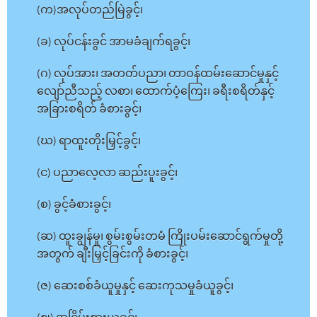
(က)အလုပ်တည်မြဲခွင့်၊
(ခ) လုပ်ငန်းခွင် အာမခံချက်ရခွင့်၊
(ဂ) လုပ်အား၊ အတတ်ပညာ၊ တာဝန်ထမ်းဆောင်မှုနှင့်
လျော်ညီသည့် လစာ၊ ထောက်ပံ့ကြေး၊ ခရီးစရိတ်နှင့်
အခြားစရိတ် ခံစားခွင့်၊
(ဃ) ရာထူးတိုးမြှင့်ခွင့်၊
(င) ပညာလေ့လာ ဆည်းပူးခွင့်၊
(စ) ခွင့်ခံစားခွင့်၊
(ဆ) ထူးချွန်မှု၊ စွမ်းစွမ်းတမံ ကြိုးပမ်းဆောင်ရွက်မှုတို့
အတွက် ချီးမြှင့်ခြင်းကို ခံစားခွင့်၊
(ဇ) ဆေးစစ်ခံယူမှုနှင့် ဆေးကုသမှုခံယူခွင့်၊