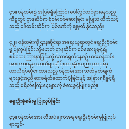
၄၁။ ဝန်ထမ်း၌ အပြစ်ရှိကြောင်း ပေါ်လွင်ထင်ရှားနေသည့်
ကိစ္စတွင် ဌာနဆိုင်ရာ စုံစမ်းစစ်ဆေးခြင်း မပြုဘဲ ထိုက်သင့်
သည့် ဝန်ထမ်းဆိုင်ရာ ပြစ်ဒဏ်ကို ချမှတ် နိုင်သည်။
၄၂။ ဝန်ထမ်းကို ဌာနဆိုင်ရာ အရေးယူရာတွင် ရှေးဦးစုံစမ်း
မှုပြုလုပ်ခြင်း သို့မဟုတ် ဌာနဆိုင်ရာ စစ်ဆေးမှုဖွင့်၍
စစ်ဆေးကြားနာခြင်းတို့ ဆောင်ရွက်နေစဉ် ယင်းဝန်ထမ်း
အား တာဝန်မှ ယာယီရပ်ဆိုင်းထားနိုင်သည်။ တာဝန်မှ
ယာယီရပ်ဆိုင်း ထားသည့် ဝန်ထမ်းအား သတ်မှတ်ချက်
များနှင့်အညီ စားစရိတ်ထောက်ပံ့ခြင်းနှင့် အခြားရရှိခွင့်ရှိ
သည့် စရိတ်ကြေးငွေများကို ခံစားခွင့်ပြုရမည်။
ရှေးဦးစုံစမ်းမှု ပြုလုပ်ခြင်း
၄၃။ ဝန်ထမ်းအား လိုအပ်ချက်အရ ရှေးဦးစုံစမ်းမှုပြုလုပ်
ရာတွင်-