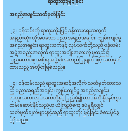
ရာထူးတိုးမြှင့်ခြင်း
အရည်အချင်းသတ်မှတ်ခြင်း
၂၃။ ဝန်ထမ်းကို ရာထူးတိုးမြှင့် ခန့်ထားရေးအတွက်
အနည်းဆုံး လိုအပ်သော ပညာ အရည်အချင်း၊ ကျွမ်းကျင်မှု
အရည်အချင်း၊ ရာထူးသက်နှင့် လုပ်သက်တို့သည် ဝန်ထမ်း
အဖွဲ့အစည်းအလိုက် ရာထူးအမျိုးအစားကို မူတည်၍
ပြည်ထောင်စု အစိုးရအဖွဲ့၏ အတည်ပြုချက်ဖြင့် သတ်မှတ်
ထားသည့် အတိုင်းဖြစ်သည်။
၂၄။ ဝန်ထမ်းသည် ရာထူးအဆင့်အလိုက် သတ်မှတ်ထားသ
ည့် ပညာအရည်အချင်း၊ ကျွမ်းကျင်မှု အရည်အချင်း၊
ရာထူးသက်၊ လုပ်သက်တို့နှင့် ပြည့်စုံ၍ တာဝန်ကို နိုင်နင်းစွာ
ထမ်းဆောင်နိုင်သည်ဟု ယုံကြည်ကျေနပ်မှုရှိလျှင်
သတ်မှတ်ချက်များနှင့်အညီ ရာထူးတိုးမြှင့်ခြင်း ခံစားပိုင်ခွ
င့်ရှိသည်။