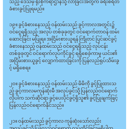
သည့် ဒေသမှ ရုံးစိုက်ရာဌာနသို့ လာခြင်းအတွက် ခရီးစရိတ်
ခံစားခွင့်ပြုရမည်။
၁၉။ ခွင့်ခံစားနေသည့် ဝန်ထမ်းသည် ခွင့်ကာလအတွင်း၌
ဝင်ငွေရရှိသည့် အလုပ် တစ်ခုခုတွင် ဝင်ရောက်တာဝန် ထမ်း
ဆောင်ခြင်း မပြုရ။ အငြိမ်းစားယူရန် ကြိုတင် ပြင်ဆင်ခွင့်
ခံစားနေသည့် ဝန်ထမ်းသည် ဝင်ငွေရရှိသည့် လုပ်ငန်း
တစ်ခုခုတွင် ဝင်ရောက်လုပ်ကိုင်ခွင့် ရရှိစေခဲ့ကာမူ ယင်း၏
အငြိမ်းစားယူခွင့် လျှောက်ထားခြင်းကို ပြန်လည်ရုပ်သိမ်းခွ
င့် မရှိစေရ။
၂ဝ။ ခွင့်ခံစားနေသည့် ဝန်ထမ်းသည် မိမိကို ခွင့်ပြုထားသ
ည့် ခွင့်ကာလမကုန်ဆုံးမီ အလုပ်ခွင်သို့ ပြန်လည်ဝင်ရောက်
လိုပါက သက်ဆိုင်ရာ ခွင့်ပေးပိုင်ခွင့်ရှိသူ၏ ခွင့်ပြုချက်ဖြင့်
ပြန်လည်ဝင်ရောက်နိုင်သည်။
၂၁။ ဝန်ထမ်းသည် ခွင့်ကာလ ကုန်ဆုံးသော်လည်း
အလုပ်ခွင်သို့ ပြန်လည်ဝင်ရောက် လုပ်ကိုင်ခြင်းမရှိပါက