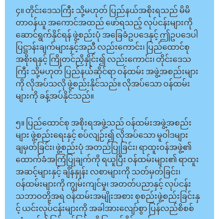
၄။ တိုင်းဒေသကြီး သို့မဟုတ် ပြည်နယ်အစိုးရသည် မိမိ
တာဝန်ယူ အကောင်အထည် ဖော်ရသည့် လုပ်ငန်းများကို
ဆောင်ရွက်နိုင်ရန် ဖွဲ့စည်းပုံ အခြေခံဥပဒေနှင့် ဤဥပဒေပါ
ပြဋ္ဌာန်းချက်များနှင့်အညီ လည်းကောင်း၊ ပြည်ထောင်စု
အစိုးရနှင့် ကြိုတင်ညှိနှိုင်း၍ လည်းကောင်း၊ တိုင်းဒေသ
ကြီး သို့မဟုတ် ပြည်နယ််ဆိုင်ရာ ဝန်ထမ်း အဖွဲ့အစည်းများ
ကို လိုအပ်သလို ဖွဲ့စည်းနိုင်သည်။ လိုအပ်သော ဝန်ထမ်း
များကို ခန့်အပ်နိုင်သည်။
၅။ ပြည်ထောင်စု အစိုးရအဖွဲ့သည် ဝန်ထမ်းအဖွဲ့အစည်း
များ ဖွဲ့စည်းရေးနှင့် စပ်လျဉ်း၍ လိုအပ်သော မူဝါဒများ
ချမှတ်ခြင်း၊ ဖွဲ့စည်းပုံ အတည်ပြုခြင်း၊ ရာထူးဝန်အဖွဲ့၏
ထောက်ခံအကြံပြုချက်ကို ရယူပြီး ဝန်ထမ်းများ၏ ရာထူး
အဆင့်များနှင့် ချိန်နှုန်း လစာများကို သတ်မှတ်ခြင်း၊
ဝန်ထမ်းများကို ကျွမ်းကျင်မှု၊ အတတ်ပညာနှင့် လုပ်ငန်း
သဘာဝတို့အရ ဝန်ထမ်းအမျိုးအစား စုစည်းဖွဲ့စည်းခြင်းနှ
င့် ယင်းလုပ်ငန်းများကို အခါအားလျော်စွာ ပြန်လည်စိစစ်