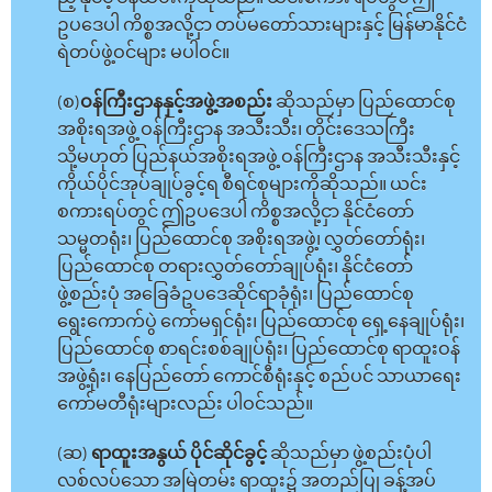
ဥပဒေပါ ကိစ္စအလို့ငှာ တပ်မတော်သားများနှင့် မြန်မာနိုင်ငံ
ရဲတပ်ဖွဲ့ဝင်များ မပါဝင်။
(စ)
ဝန်ကြီးဌာနနှင့်အဖွဲ့အစည်း
ဆိုသည်မှာ ပြည်ထောင်စု
အစိုးရအဖွဲ့ ဝန်ကြီးဌာန အသီးသီး၊ တိုင်းဒေသကြီး
သို့မဟုတ် ပြည်နယ်အစိုးရအဖွဲ့ ဝန်ကြီးဌာန အသီးသီးနှင့်
ကိုယ်ပိုင်အုပ်ချုပ်ခွင့်ရ စီရင်စုများကိုဆိုသည်။ ယင်း
စကားရပ်တွင် ဤဥပဒေပါ ကိစ္စအလို့ငှာ နိုင်ငံတော်
သမ္မတရုံး၊ ပြည်ထောင်စု အစိုးရအဖွဲ့၊ လွှတ်တော်ရုံး၊
ပြည်ထောင်စု တရားလွှတ်တော်ချုပ်ရုံး၊ နိုင်ငံတော်
ဖွဲ့စည်းပုံ အခြေခံဥပဒေဆိုင်ရာခုံရုံး၊ ပြည်ထောင်စု
ရွေးကောက်ပွဲ ကော်မရှင်ရုံး၊ ပြည်ထောင်စု ရှေ့နေချုပ်ရုံး၊
ပြည်ထောင်စု စာရင်းစစ်ချုပ်ရုံး၊ ပြည်ထောင်စု ရာထူးဝန်
အဖွဲ့ရုံး၊ နေပြည်တော် ကောင်စီရုံးနှင့် စည်ပင် သာယာရေး
ကော်မတီရုံးများလည်း ပါဝင်သည်။
(ဆ)
ရာထူးအနွယ် ပိုင်ဆိုင်ခွင့်
ဆိုသည်မှာ ဖွဲ့စည်းပုံပါ
လစ်လပ်သော အမြဲတမ်း ရာထူး၌ အတည်ပြု ခန့်အပ်