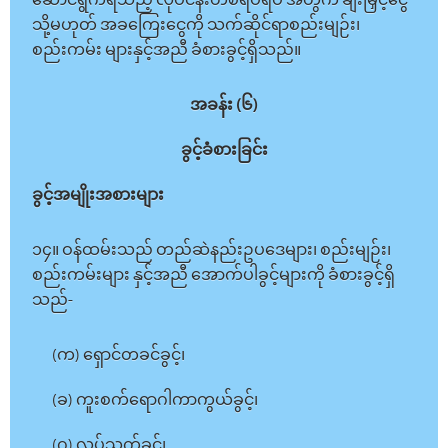
ဆောင်ရွက်ရသည့် လုပ်ငန်းတစ်ရပ်ရပ် အတွက် ချီးမြှင့်ငွေ
သို့မဟုတ် အခကြေးငွေကို သက်ဆိုင်ရာစည်းမျဉ်း၊
စည်းကမ်း များနှင့်အညီ ခံစားခွင့်ရှိသည်။
အခန်း (၆)
ခွင့်ခံစားခြင်း
ခွင့်အမျိုးအစားများ
၁၄။ ဝန်ထမ်းသည် တည်ဆဲနည်းဥပဒေများ၊ စည်းမျဉ်း၊
စည်းကမ်းများ နှင့်အညီ အောက်ပါခွင့်များကို ခံစားခွင့်ရှိ
သည်-
(က) ရှောင်တခင်ခွင့်၊
(ခ) ကူးစက်ရောဂါကာကွယ်ခွင့်၊
(ဂ) လုပ်သက်ခွင့်၊