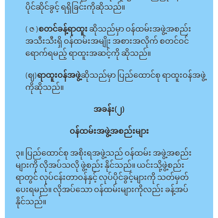
ပိုင်ဆိုင်ခွင့် ရရှိခြင်းကိုဆိုသည်။
( ဇ )
စတင်ခန့်ရာထူး
ဆိုသည်မှာ ဝန်ထမ်းအဖွဲ့အစည်း
အသီးသီးရှိ ဝန်ထမ်းအမျိုး အစားအလိုက် စတင်ဝင်
ရောက်ရမည့် ရာထူးအဆင့်ကို ဆိုသည်။
(ဈ)
ရာထူးဝန်အဖွဲ့
ဆိုသည်မှာ ပြည်ထောင်စု ရာထူးဝန်အဖွဲ့
ကိုဆိုသည်။
အခန်း(၂)
ဝန်ထမ်းအဖွဲ့အစည်းများ
၃။ ပြည်ထောင်စု အစိုးရအဖွဲ့သည် ဝန်ထမ်း အဖွဲ့အစည်း
များကို လိုအပ်သလို ဖွဲ့စည်း နိုင်သည်။ ယင်းသို့ဖွဲ့စည်း
ရာတွင် လုပ်ငန်းတာဝန်နှင့် လုပ်ပိုင်ခွင့်များကို သတ်မှတ်
ပေးရမည်။ လိုအပ်သော ဝန်ထမ်းများကိုလည်း ခန့်အပ်
နိုင်သည်။