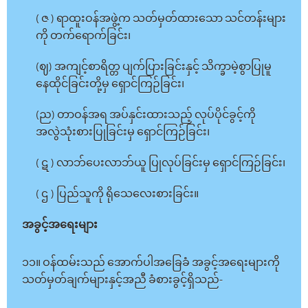
( ဇ ) ရာထူးဝန်အဖွဲ့က သတ်မှတ်ထားသော သင်တန်းများ
ကို တက်ရောက်ခြင်း၊
(ဈ) အကျင့်စာရိတ္တ ပျက်ပြားခြင်းနှင့် သိက္ခာမဲ့စွာပြုမူ
နေထိုင်ခြင်းတို့မှ ရှောင်ကြဉ်ခြင်း၊
(ည) တာဝန်အရ အပ်နှင်းထားသည့် လုပ်ပိုင်ခွင့်ကို
အလွဲသုံးစားပြုခြင်းမှ ရှောင်ကြဉ်ခြင်း၊
( ဋ ) လာဘ်ပေးလာဘ်ယူ ပြုလုပ်ခြင်းမှ ရှောင်ကြဉ်ခြင်း၊
( ဌ ) ပြည်သူကို ရိုသေလေးစားခြင်း။
အခွင့်အရေးများ
၁၁။ ဝန်ထမ်းသည် အောက်ပါအခြေခံ အခွင့်အရေးများကို
သတ်မှတ်ချက်များနှင့်အညီ ခံစားခွင့်ရှိသည်-