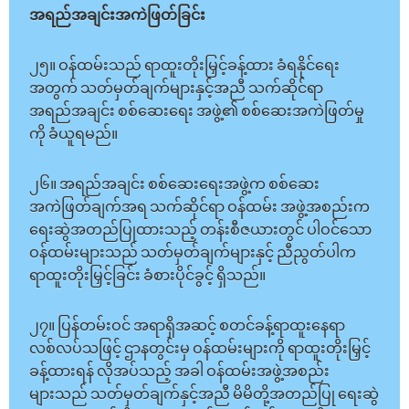
အရည်အချင်းအကဲဖြတ်ခြင်း
၂၅။ ဝန်ထမ်းသည် ရာထူးတိုးမြှင့်ခန့်ထား ခံရနိုင်ရေး
အတွက် သတ်မှတ်ချက်များနှင့်အညီ သက်ဆိုင်ရာ
အရည်အချင်း စစ်ဆေးရေး အဖွဲ့၏ စစ်ဆေးအကဲဖြတ်မှု
ကို ခံယူရမည်။
၂၆။ အရည်အချင်း စစ်ဆေးရေးအဖွဲ့က စစ်ဆေး
အကဲဖြတ်ချက်အရ သက်ဆိုင်ရာ ဝန်ထမ်း အဖွဲ့အစည်းက
ရေးဆွဲအတည်ပြုထားသည့် တန်းစီဇယားတွင် ပါဝင်သော
ဝန်ထမ်းများသည် သတ်မှတ်ချက်များနှင့် ညီညွတ်ပါက
ရာထူးတိုးမြှင့်ခြင်း ခံစားပိုင်ခွင့် ရှိသည်။
၂၇။ ပြန်တမ်းဝင် အရာရှိအဆင့် စတင်ခန့်ရာထူးနေရာ
လစ်လပ်သဖြင့် ဌာနတွင်းမှ ဝန်ထမ်းများကို ရာထူးတိုးမြှင့်
ခန့်ထားရန် လိုအပ်သည့် အခါ ဝန်ထမ်းအဖွဲ့အစည်း
များသည် သတ်မှတ်ချက်နှင့်အညီ မိမိတို့အတည်ပြု ရေးဆွဲ