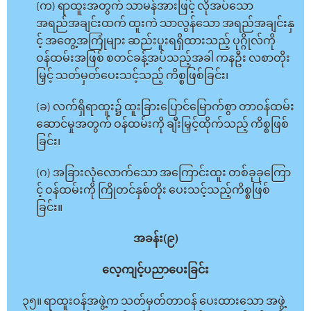
(က) ရာထူးအတွက် သာမန်အားဖြင့် လိုအပ်သော
အရည်အချင်းထက် ထူးကဲ သာလွန်သော အရည်အချင်းနှ
င့် အတွေ့အကြုံများ ဆည်းပူးရရှိထားသည့် ပုဂ္ဂိုလ်ကို
ဝန်ထမ်းအဖြစ် စတင်ခန့်အပ်သည့်အခါ ကနဦး လစာတိုး
မြှင့် သတ်မှတ်ပေးသင့်သည့် ကိစ္စဖြစ်ခြင်း၊
(ခ) လက်ရှိရာထူး၌ ထူးခြားပြောင်မြောက်စွာ တာဝန်ထမ်း
ဆောင်မှုအတွက် ဝန်ထမ်းကို ချီးမြှင့်ထိုက်သည့် ကိစ္စဖြစ်
ခြင်း၊
(ဂ) အခြားလုံလောက်သော အကြောင်းထူး တစ်ခုခုကြော
င့် ဝန်ထမ်းကို ကြိုတင်နှစ်တိုး ပေးသင့်သည့်ကိစ္စဖြစ်
ခြင်း။
အခန်း(၉)
လေ့ကျင့်ပညာပေးခြင်း
၃၅။ ရာထူးဝန်အဖွဲ့က သတ်မှတ်တာဝန် ပေးထားသော အဖွဲ့