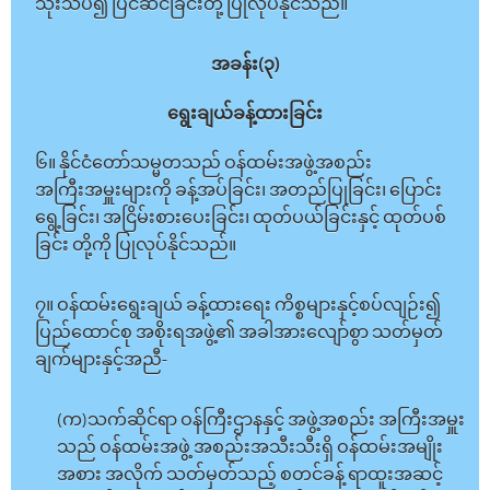
သုံးသပ်၍ ပြင်ဆင်ခြင်းတို့ ပြုလုပ်နိုင်သည်။
အခန်း(၃)
ရွေးချယ်ခန့်ထားခြင်း
၆။ နိုင်ငံတော်သမ္မတသည် ဝန်ထမ်းအဖွဲ့အစည်း
အကြီးအမှူးများကို ခန့်အပ်ခြင်း၊ အတည်ပြုခြင်း၊ ပြောင်း
ရွေ့ခြင်း၊ အငြိမ်းစားပေးခြင်း၊ ထုတ်ပယ်ခြင်းနှင့် ထုတ်ပစ်
ခြင်း တို့ကို ပြုလုပ်နိုင်သည်။
၇။ ဝန်ထမ်းရွေးချယ် ခန့်ထားရေး ကိစ္စများနှင့်စပ်လျဉ်း၍
ပြည်ထောင်စု အစိုးရအဖွဲ့၏ အခါအားလျော်စွာ သတ်မှတ်
ချက်များနှင့်အညီ-
(က)သက်ဆိုင်ရာ ဝန်ကြီးဌာနနှင့် အဖွဲ့အစည်း အကြီးအမှူး
သည် ဝန်ထမ်းအဖွဲ့ အစည်းအသီးသီးရှိ ဝန်ထမ်းအမျိုး
အစား အလိုက် သတ်မှတ်သည့် စတင်ခန့် ရာထူးအဆင့်