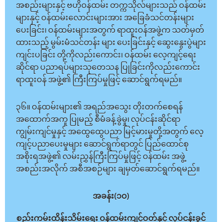
အစည်းများနှင့် ဗဟိုဝန်ထမ်း တက္ကသိုလ်များသည် ဝန်ထမ်း
များနှင့် ဝန်ထမ်းလောင်းများအား အခြေခံသင်တန်းများ
ပေးခြင်း၊ ဝန်ထမ်းများအတွက် ရာထူးဝန်အဖွဲ့က သတ်မှတ်
ထားသည့် မွမ်းမံသင်တန်း များ ပေးခြင်းနှင့် ဆွေးနွေးပွဲများ
ကျင်းပခြင်း တို့ကိုလည်းကောင်း၊ ဝန်ထမ်း လေ့ကျင့်ရေး
ဆိုင်ရာ ပညာရပ်များသုတေသန ပြုခြင်းကိုလည်းကောင်း
ရာထူးဝန် အဖွဲ့၏ ကြီးကြပ်မှုဖြင့် ဆောင်ရွက်ရမည်။
၃၆။ ဝန်ထမ်းများ၏ အရည်အသွေး တိုးတက်စေရန်
အထောက်အကူ ပြုမည့် စီမံခန့်ခွဲမှု၊ လုပ်ငန်းဆိုင်ရာ
ကျွမ်းကျင်မှုနှင့် အထွေထွေပညာ မြင့်မားမှုတို့အတွက် လေ့
ကျင့်ပညာပေးမှုများ ဆောင်ရွက်ရာတွင် ပြည်ထောင်စု
အစိုးရအဖွဲ့၏ လမ်းညွှန်ကြီးကြပ်မှုဖြင့် ဝန်ထမ်း အဖွဲ့
အစည်းအလိုက် အစီအစဉ်များ ချမှတ်ဆောင်ရွက်ရမည်။
အခန်း(၁ဝ)
စည်းကမ်းထိန်းသိမ်းရေး ဝန်ထမ်းကျင့်ဝတ်နှင့် လုပ်ငန်းခွင်