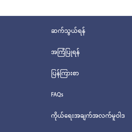
ဆက်သွယ်ရန်
အကြံပြုရန်
ပြန်ကြားစာ
FAQs
ကိုယ်ရေးအချက်အလက်မူဝါဒ