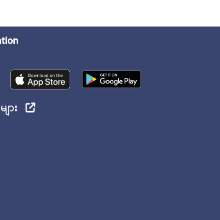
ation
ုများ