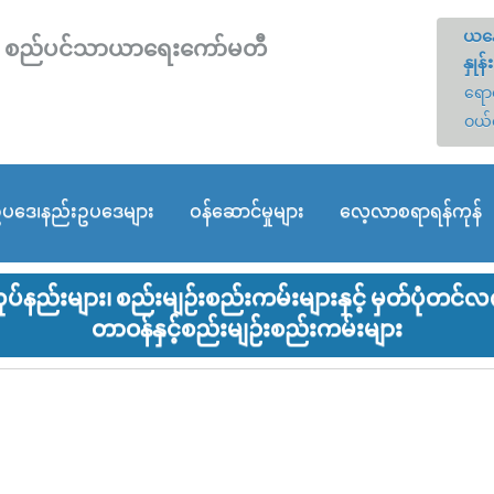
ယနေ
တော် စည်ပင်သာယာရေးကော်မတီ
နှုန်း
ရောင
ဝယ်
ပဒေ၊နည်းဥပဒေများ
ဝန်ဆောင်မှုများ
လေ့လာစရာရန်ကုန်
်နည်းများ၊ စည်းမျဉ်းစည်းကမ်းများနှင့် မှတ်ပုံတင်
တာဝန်နှင့်စည်းမျဉ်းစည်းကမ်းများ