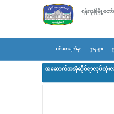
ရန်ကုန်မြို့
ပင်မစာမျက်နှာ
ဌာနများ
ဥ
အဆောက်အအုံဆိုင်ရာလုပ်ထုံးလုပ