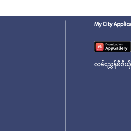
My City Applic
လမ်းညွှန်ဗီဒီယိ