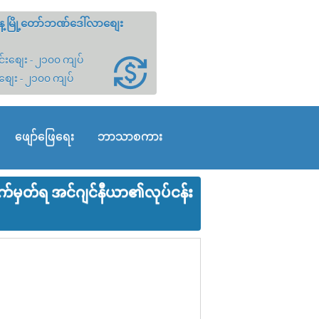
့မြို့တော်ဘဏ်ဒေါ်လာစျေး
်းစျေး - ၂၁၀၀ ကျပ်
စျေး - ၂၁၀၀ ကျပ်
ဖျော်ဖြေရေး
ဘာသာစကား
လက်မှတ်ရ အင်ဂျင်နီယာ၏လုပ်ငန်း