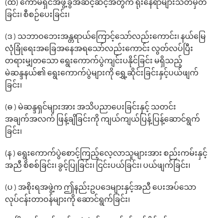
(ထ) ‌ကော်မရှင်အဖွဲ့ခွဲအဆင့်ဆင့်အတွက် ရုံး‌နေရာများသတ်မှတ်
ခြင်း၊ စီစဉ်ပေးခြင်း၊
(ဒ ) သဘာဝ‌ဘေးအန္တရာယ်‌ကြောင့်‌သော်လည်း‌ကောင်း၊ နယ်‌မြေ
လုံခြုံ‌ရေးအ‌ခြေအ‌နေအရ‌သော်လည်းကောင်း လွတ်လပ်ပြီး
တရားမျှတ‌သော ‌ရွေး‌ကောက်ပွဲကျင်းပနိုင်ခြင်း မရှိသည့်
မဲဆန္ဒနယ်၏ ‌ရွေး‌ကောက်ပွဲများကို ‌ရွှေ့ဆိုင်းခြင်းနှင့်ပယ်ဖျက်
ခြင်း၊
(ဓ ) မဲဆန္ဒရှင်များအား အသိပညာပေးခြင်းနှင့် သတင်း
အချက်အလက် ဖြန့်ချိခြင်းကို ကျယ်ကျယ်ပြန့်ပြန့်ဆောင်ရွက်
ခြင်း၊
(န ) ရွေးကောက်ပွဲစောင့်ကြည့်လေ့လာသူများအား စည်းကမ်းနှင့်
အညီ စိစစ်ခြင်း၊ ခွင့်ပြုခြင်း၊ ငြင်းပယ်ခြင်း၊ ပယ်ဖျက်ခြင်း၊
(ပ ) အစိုးရအဖွဲ့က ဤနည်းဥပ‌ဒေများနှင့်အညီ ‌ပေးအပ်‌သော
လုပ်ငန်းတာဝန်များကို ဆောင်ရွက်ခြင်း၊