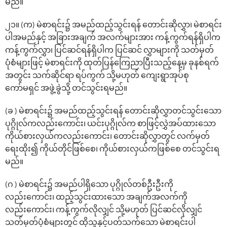
မည်။
၂၁။ (က) မဲစာရင်း၌ အမည်ထည့်သွင်းရန် တောင်းဆိုလွှာ၊ မဲစာရင်း
ပါအမည်နှင့် အခြားအချက် အလက်များအား ကန့်ကွက်ရန်ရှိပါက
ကန့်ကွက်လွှာ၊ ပြင်ဆင်ရန်ရှိပါက ပြင်ဆင် လွှာများကို သတ်မှတ်
ပုံစံများဖြင့် မဲစာရင်းကို ထုတ်ပြန်ကြေညာပြီးသည့်နေ့မှ ခုနစ်ရက်
အတွင်း သက်ဆိုင်ရာ ရပ်ကွက် သို့မဟုတ် ကျေးရွာအုပ်စု
ကော်မရှင် အဖွဲ့ခွဲသို့ တင်သွင်းရမည်။
(ခ ) မဲစာရင်း၌ အမည်ထည့်သွင်းရန် တောင်းဆိုလွှာတင်သွင်းသော
ပုဂ္ဂိုလ်ကလည်းကောင်း၊ ယင်းပုဂ္ဂိုလ်က စာဖြင့်လွှဲအပ်ထားသော
ကိုယ်စားလှယ်ကလည်းကောင်း၊ တောင်းဆိုလွှာတွင် လက်မှတ်
ရေးထိုး၍ ကိုယ်တိုင်ဖြစ်စေ၊ ကိုယ်စားလှယ်ကဖြစ်စေ တင်သွင်းရ
မည်။
(ဂ ) မဲစာရင်း၌ အမည်ပါရှိသော ပုဂ္ဂိုလ်တစ်ဦးဦးကို
လည်းကောင်း၊ ထည့်သွင်းထားသော အချက်အလက်ကို
လည်းကောင်း၊ ကန့်ကွက်လိုလျှင် သို့မဟုတ် ပြင်ဆင်လိုလျှင်
သတ်မှတ်ပုံစံများတွင် ထိုသူနှင့်ပတ်သက်သော မဲစာရင်းပါ