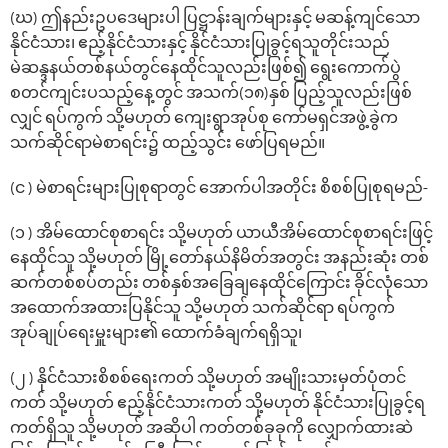
(ဃ) ဤနည်းဥပဒေများပါ ပြဋ္ဌာန်းချက်များနှင့် မဆန့်ကျင်သော
နိုင်ငံသား၊ ဧည့်နိုင်ငံသားနှင့် နိုင်ငံသားပြုခွင့်ရသူတိုင်းသည်
မဲဆန္ဒနယ်တစ်နယ်တွင်နေထိုင်သူလည်းဖြစ်၍ ရွေးကောက်ပွဲ
စတင်ကျင်းပသည့်နေ့တွင် အသက်(၁၈)နှစ် ပြည့်သူလည်းဖြစ်
လျှင် ရပ်ကွက် သို့မဟုတ် ကျေးရွာအုပ်စု ကော်မရှင်အဖွဲ့ခွဲက
သက်ဆိုင်ရာမဲစာရင်း၌ ထည့်သွင်း ဖော်ပြရမည်။
(င ) မဲစာရင်းများပြုစုရာတွင် အောက်ပါအတိုင်း စိစစ်ပြုစုရမည်-
(၁ ) အိမ်ထောင်စုစာရင်း သို့မဟုတ် ယာယီအိမ်ထောင်စုစာရင်းဖြင့်
နေထိုင်သူ သို့မဟုတ် မြို့တော်နယ်နိမိတ်အတွင်း အနည်းဆုံး တစ်
ဆက်တစ်စပ်တည်း တစ်နှစ်အခြေချနေထိုင်ကြောင်း ခိုင်လုံသော
အထောက်အထားပြနိုင်သူ သို့မဟုတ် သက်ဆိုင်ရာ ရပ်ကွက်
အုပ်ချုပ်ရေးမှူးများ၏ ထောက်ခံချက်ရရှိသူ၊
(၂ ) နိုင်ငံသားစိစစ်ရေးကတ် သို့မဟုတ် အမျိုးသားမှတ်ပုံတင်
ကတ် သို့မဟုတ် ဧည့်နိုင်ငံသားကတ် သို့မဟုတ် နိုင်ငံသားပြုခွင့်ရ
ကတ်ရှိသူ သို့မဟုတ် အဆိုပါ ကတ်တစ်ခုခုကို လျှောက်ထားဆဲ