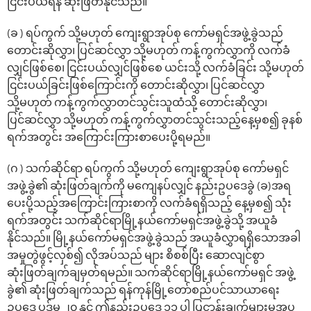
ငြင်းပယ်ရန် ဆုံးဖြတ်နိုင်သည်။
(ခ ) ရပ်ကွက် သို့မဟုတ် ကျေးရွာအုပ်စု ကော်မရှင်အဖွဲ့ခွဲသည်
တောင်းဆိုလွှာ၊ ပြင်ဆင်လွှာ သို့မဟုတ် ကန့်ကွက်လွှာကို လက်ခံ
လျှင်ဖြစ်စေ၊ ငြင်းပယ်လျှင်ဖြစ်စေ ယင်းသို့ လက်ခံခြင်း သို့မဟုတ်
ငြင်းပယ်ခြင်းဖြစ်ကြောင်းကို တောင်းဆိုလွှာ၊ ပြင်ဆင်လွှာ
သို့မဟုတ် ကန့်ကွက်လွှာတင်သွင်းသူထံသို့ တောင်းဆိုလွှာ၊
ပြင်ဆင်လွှာ သို့မဟုတ် ကန့်ကွက်လွှာတင်သွင်းသည့်နေ့မှစ၍ ခုနစ်
ရက်အတွင်း အကြောင်းကြားစာပေးပို့ရမည်။
(ဂ ) သက်ဆိုင်ရာ ရပ်ကွက် သို့မဟုတ် ကျေးရွာအုပ်စု ကော်မရှင်
အဖွဲ့ခွဲ၏ ဆုံးဖြတ်ချက်ကို မကျေနပ်လျှင် နည်းဥပဒေခွဲ (ခ)အရ
ပေးပို့သည့်အကြောင်းကြားစာကို လက်ခံရရှိသည့် နေ့မှစ၍ သုံး
ရက်အတွင်း သက်ဆိုင်ရာမြို့နယ်ကော်မရှင်အဖွဲ့ခွဲသို့ အယူခံ
နိုင်သည်။ မြို့နယ်ကော်မရှင်အဖွဲ့ခွဲသည် အယူခံလွှာရရှိသောအခါ
အမှုတွဲဖွင့်လှစ်၍ လိုအပ်သည် များ စိစစ်ပြီး ဆောလျင်စွာ
ဆုံးဖြတ်ချက်ချမှတ်ရမည်။ သက်ဆိုင်ရာမြို့နယ်ကော်မရှင် အဖွဲ့
ခွဲ၏ ဆုံးဖြတ်ချက်သည် ရန်ကုန်မြို့တော်စည်ပင်သာယာရေး
ဥပဒေ ပုဒ်မ ၂၀ နှင့် ဤနည်းဥပဒေ ၁၁ ပါ ပြဋ္ဌာန်းချက်များမှအပ