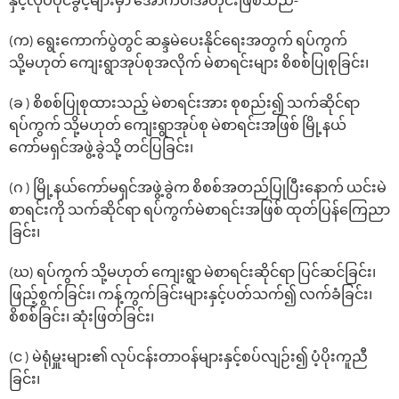
နှင့်လုပ်ပိုင်ခွင့်များမှာ ‌အောက်ပါအတိုင်းဖြစ်သည်-
(က) ရွေးကောက်ပွဲတွင် ဆန္ဒမဲပေးနိုင်ရေးအတွက် ရပ်ကွက်
သို့မဟုတ် ကျေးရွာအုပ်စုအလိုက် မဲစာရင်းများ စိစစ်ပြုစုခြင်း၊
(ခ ) စိစစ်ပြုစုထားသည့် မဲစာရင်းအား စုစည်း၍ သက်ဆိုင်ရာ
ရပ်ကွက် သို့မဟုတ် ကျေးရွာအုပ်စု မဲစာရင်းအဖြစ် မြို့နယ်
ကော်မရှင်အဖွဲ့ခွဲသို့ တင်ပြခြင်း၊
(ဂ ) မြို့နယ်ကော်မရှင်အဖွဲ့ခွဲက စိစစ်အတည်ပြုပြီးနောက် ယင်းမဲ
စာရင်းကို သက်ဆိုင်ရာ ရပ်ကွက်မဲစာရင်းအဖြစ် ထုတ်ပြန်ကြေညာ
ခြင်း၊
(ဃ) ရပ်ကွက် သို့မဟုတ် ကျေးရွာ မဲစာရင်းဆိုင်ရာ ပြင်ဆင်ခြင်း၊
ဖြည့်စွက်ခြင်း၊ ကန့်ကွက်ခြင်းများနှင့်ပတ်သက်၍ လက်ခံခြင်း၊
စိစစ်ခြင်း၊ ဆုံးဖြတ်ခြင်း၊
(င ) မဲရုံမှူးများ၏ လုပ်ငန်းတာဝန်များနှင့်စပ်လျဉ်း၍ ပံ့ပိုးကူညီ
ခြင်း၊