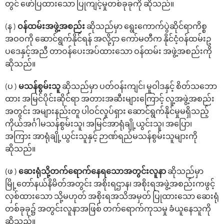
တွင် ဖော်ပြထားသော ပြုကျင့်မှုတစ်ခုခုကို ဆိုသည်။
(န )
ဝန်ထမ်းအဖွဲ့အစည်း
ဆိုသည်မှာ ရွေးကောက်ပွဲဆိုင်ရာကိစ္စ
အဝဝကို ဆောင်ရွက်နိုင်ရန် အလို့ငှာ ကော်မတီက နိုင်ငံ့ဝန်ထမ်းဥ
ပ‌ဒေနှင့်အညီ တာဝန်ပေးအပ်ထားသော ဝန်ထမ်း အဖွဲ့အစည်းကို
ဆိုသည်။
(ပ )
မသန်စွမ်းသူ
ဆိုသည်မှာ ပတ်ဝန်းကျင်၊ မူဝါဒနှင့် စိတ်သဘော
ထား အမြင်ပိုင်းဆိုင်ရာ အတားအဆီးများကြောင့် လူ့အဖွဲ့အစည်း
အတွင်း အများနည်းတူ ပါဝင်လှုပ်ရှား ဆောင်ရွက်နိုင်မှုမရှိသည့်
ကိုယ်အင်္ဂါမသန်စွမ်းသူ၊ အမြင်အာရုံချို့ယွင်းသူ၊ အပြော၊
အကြား အာရုံချို့ယွင်းသူနှင့် ဉာဏ်ရည်မသန်စွမ်းသူများကို
ဆိုသည်။
(ဖ )
ဆေးရုံသို့တက်ရောက်နေရသောအတွင်းလူနာ
ဆိုသည်မှာ
မြို့တော်နယ်နိမိတ်အတွင်း အစိုးရဌာန၊ အစိုးရအဖွဲ့အစည်းကဖွင့်
လှစ်ထားသော သို့မဟုတ် အစိုးရအသိအမှတ် ပြုထားသော ဆေးရုံ
တစ်ခုခု၌ အတွင်းလူနာအဖြစ် တက်ရောက်ကုသမှု ခံယူနေသူကို
ဆိုသည်။