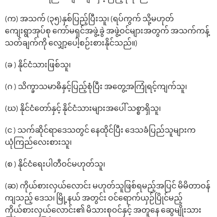
(က) အသက် (၃၅)နှစ်ပြည့်ပြီးသူ၊ (ရပ်ကွက် သို့မဟုတ်
ကျေးရွာအုပ်စု ကော်မရှင်အဖွဲ့ခွဲ အဖွဲ့ဝင်များအတွက် အသက်ကန့်
သတ်ချက်ကို လျှော့ပေါ့စဉ်းစားနိုင်သည်။)
(ခ ) နိုင်ငံသားဖြစ်သူ၊
(ဂ ) သိက္ခာသမာဓိနှင့်ပြည့်စုံပြီး အတွေ့အကြုံရင့်ကျက်သူ၊
(ဃ) နိုင်ငံတော်နှင့် နိုင်ငံသားများအပေါ် သစ္စာရှိသူ၊
(င ) သက်ဆိုင်ရာဒေသတွင် နေထိုင်ပြီး ဒေသခံပြည်သူများက
ယုံကြည်လေးစားသူ၊
(စ ) နိုင်ငံရေးပါတီဝင်မဟုတ်သူ၊
(ဆ) ကိုယ်စားလှယ်လောင်း မဟုတ်သူဖြစ်ရမည့်အပြင် မိမိတာဝန်
ကျသည့် ဒေသ၊ မြို့နယ် အတွင်း ဝင်ရောက်ယှဉ်ပြိုင်မည့်
ကိုယ်စားလှယ်လောင်း၏ မိသားစုဝင်နှင့် အတူနေ ဆွေမျိုးသား