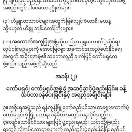
ပြုချက်ဖြင့် စည်းရုံး ထားသော ပုဂ္ဂိုလ်တစ်စုတွင် သို့မဟုတ် အဖွဲ့
အစည်းတွင် ပါဝင်သောပုဂ္ဂိုလ်များ၊
(၃ ) ဟိန္ဒူဘာသာဝင်များအတွက်ဖြစ်လျှင် စံယာစီ၊ မဟန့်
သို့မဟုတ် ဟိန္ဒူ ဘုန်းတော်ကြီးများ။
(ဘ)
အထောက်အကူပြုအဖွဲ့
ဆိုသည်မှာ ရွေးကောက်ပွဲဆိုင်ရာ
လုပ်ငန်းစဉ်များကို အောင်မြင်စွာ အကောင်အထည်ဖော်နိုင်ရေး
အတွက် အစိုးရအဖွဲ့၏ သဘောတူညီ ချက်ဖြင့် ကော်မရှင်က
ဖွဲ့စည်းသည့် အဖွဲ့ကိုဆိုသည်။
အခန်း (၂)
‌ကော်မရှင်၊ ကော်မရှင်အဖွဲ့ခွဲ အဆင့်ဆင့်ဖွဲ့စည်းခြင်း၊ ခန့်
အပ်တာဝန်ပေးခြင်းနှင့် အရည်အချင်းများ
၃။ အစိုးရအဖွဲ့သည် ရန်ကုန်မြို့တော်‌စည်ပင်သာယာရွေးကောက်ပွဲ
ကော်မရှင်ကို မြို့တော်နယ်နိမိတ် အတွင်း နေထိုင်သည့် သ
င့်‌လျော်‌သောနိုင်ငံသားများဖြင့် ဖွဲ့စည်းရမည်။ ယင်းသို့ဖွဲ့စည်း
ရာတွင် လိုအပ်သောဌာနများကို ထည့်သွင်းဖွဲ့စည်းနိုင်ပြီး စည်ပင်