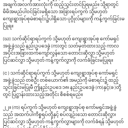
အချက်အလက်အားလုံးကို ထည့်သွင်းတင်ပြရမည်။ သို့ရာတွင်
မိမိအမည်ပါဝင်ခြင်းမရှိသော အခြားရပ်ကွက် သို့မဟုတ်
ကျေးရွာအုပ်စုမဲစာရင်း၌ပါရှိသော ပုဂ္ဂိုလ်များကို ကန့်ကွက်ခြင်းမ
ပြုရ။
(ဃ) သက်ဆိုင်ရာရပ်ကွက် သို့မဟုတ် ကျေးရွာအုပ်စု ကော်မရှင်
အဖွဲ့ခွဲသည် နည်းဥပဒေခွဲ (က)တွင် သတ်မှတ်ထားသည့် ကာလ
အပိုင်းအခြားထက်ကျော်လွန်သော တောင်းဆိုလွှာ သို့မဟုတ်
ပြင်ဆင်လွှာ သို့မဟုတ် ကန့်ကွက်လွှာကို လက်ခံခြင်းမပြုရ။
(င ) သက်ဆိုင်ရာရပ်ကွက် သို့မဟုတ် ကျေးရွာအုပ်စု ကော်မရှင်
အဖွဲ့ခွဲသည် တစ်ဦး တစ်ယောက်၏ အမည်ကို မဲစာရင်း၌ ထည့်
သွင်းခြင်းမပြုမီ ဤနည်းဥပဒေ ၁၈၊ နည်းဥပဒေခွဲ (က)နှင့်(ခ )တို့
တွင် ပြဋ္ဌာန်းထားသည့်အတိုင်း စိစစ်ရမည်။
၂၂။ (က) ရပ်ကွက် သို့မဟုတ် ကျေးရွာအုပ်စု ကော်မရှင်အဖွဲ့ခွဲ
သည် အထက်ပါကိစ္စရပ်တို့နှင့် စပ်လျဉ်းသော တောင်းဆိုလွှာ၊
ပြင်ဆင်လွှာ သို့မဟုတ် ကန့်ကွက်လွှာများကို လက်ခံရန် သို့မဟုတ်