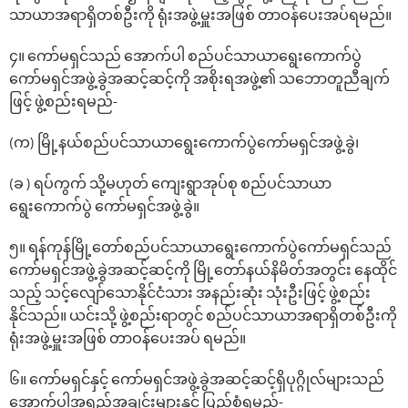
သာယာအရာရှိတစ်ဦးကို ရုံးအဖွဲ့မှူးအဖြစ် တာဝန်‌ပေးအပ်ရမည်။
၄။ ကော်မရှင်သည် အောက်ပါ စည်ပင်သာယာရွေးကောက်ပွဲ
ကော်မရှင်အဖွဲ့ခွဲအဆင့်ဆင့်ကို အစိုးရအဖွဲ့၏ သဘောတူညီချက်
ဖြင့် ဖွဲ့စည်းရမည်-
(က) မြို့နယ်‌စည်ပင်သာယာရွေးကောက်ပွဲကော်မရှင်အဖွဲ့ခွဲ၊
(ခ ) ရပ်ကွက် သို့မဟုတ် ကျေးရွာအုပ်စု စည်ပင်သာယာ
ရွေးကောက်ပွဲ ကော်မရှင်အဖွဲ့ခွဲ။
၅။ ရန်ကုန်မြို့တော်‌စည်ပင်သာယာရွေးကောက်ပွဲကော်မရှင်သည်
ကော်မရှင်အဖွဲ့ခွဲအဆင့်ဆင့်ကို မြို့‌တော်နယ်နိမိတ်အတွင်း နေထိုင်
သည့် သင့်‌လျော်‌သောနိုင်ငံသား အနည်းဆုံး သုံးဦးဖြင့် ဖွဲ့စည်း
နိုင်သည်။ ယင်းသို့ ဖွဲ့စည်းရာတွင် စည်ပင်သာယာအရာရှိတစ်ဦးကို
ရုံးအဖွဲ့မှူးအဖြစ် တာဝန်‌ပေးအပ် ရမည်။
၆။ ကော်မရှင်နှင့် ကော်မရှင်အဖွဲ့ခွဲအဆင့်ဆင့်ရှိပုဂ္ဂိုလ်များသည်
အောက်ပါအရည်အချင်းများနှင့် ပြည့်စုံရမည်-