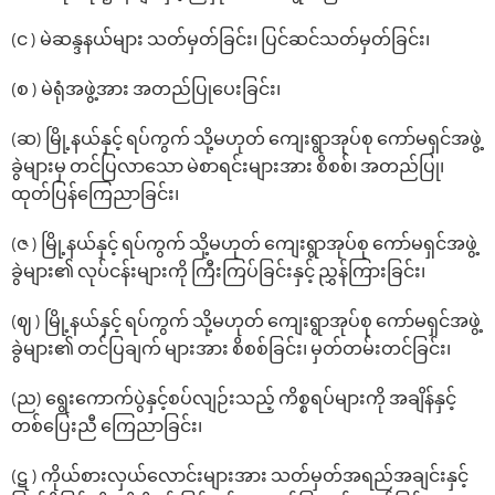
(င ) မဲဆန္ဒနယ်များ သတ်မှတ်ခြင်း၊ ပြင်ဆင်သတ်မှတ်ခြင်း၊
(စ ) မဲရုံအဖွဲ့အား အတည်ပြု‌ပေးခြင်း၊
(ဆ) မြို့နယ်နှင့် ရပ်ကွက် သို့မဟုတ် ကျေးရွာအုပ်စု ကော်မရှင်အဖွဲ့
ခွဲများမှ တင်ပြလာသော မဲစာရင်းများအား စိစစ်၊ အတည်ပြု၊
ထုတ်ပြန်‌ကြေညာခြင်း၊
(ဇ ) မြို့နယ်နှင့် ရပ်ကွက် သို့မဟုတ် ကျေးရွာအုပ်စု ကော်မရှင်အဖွဲ့
ခွဲများ၏ လုပ်ငန်းများကို ကြီးကြပ်ခြင်းနှင့် ညွှန်ကြားခြင်း၊
(ဈ ) မြို့နယ်နှင့် ရပ်ကွက် သို့မဟုတ် ကျေးရွာအုပ်စု ကော်မရှင်အဖွဲ့
ခွဲများ၏ တင်ပြချက် များအား စိစစ်ခြင်း၊ မှတ်တမ်းတင်ခြင်း၊
(ည) ‌ရွေး‌ကောက်ပွဲနှင့်စပ်လျဉ်းသည့် ကိစ္စရပ်များကို အချိန်နှင့်
တစ်‌ပြေးညီ ‌ကြေညာခြင်း၊
(ဋ ) ကိုယ်စားလှယ်‌လောင်းများအား သတ်မှတ်အရည်အချင်းနှင့်