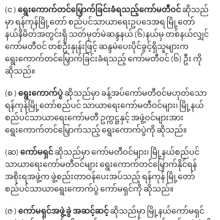
(င )
‌ရွေး‌ကောက်တင်‌မြှောက်ခြင်းခံရသည့်ကော်မတီဝင်
ဆိုသည်
မှာ ရန်ကုန်မြို့‌တော် စည်ပင်သာယာ‌ရေးဥပ‌ဒေအရ မြို့တော်
နယ်နိမိတ်အတွင်းရှိ သတ်မှတ်မဲဆန္ဒနယ် (၆)နယ်မှ တစ်နယ်လျှင်
ကော်မတီဝင် တစ်ဦးနှုန်းဖြင့် ဆန္ဒမဲ‌ပေးပိုင်ခွင့်ရှိသူများက‌
ရွေးကောက်တင်မြှောက်ခြင်းခံရသည့် ကော်မတီဝင် (၆) ဦး ကို
ဆိုသည်။
(စ )
‌ရွေး‌ကောက်ပွဲ
ဆိုသည်မှာ ခန့်အပ်‌ကော်မတီဝင်မဟုတ်‌သော
ရန်ကုန်မြို့‌တော်စည်ပင် သာယာ‌ရေး‌ကော်မတီဝင်များ၊ မြို့နယ်
စည်ပင်သာယာ‌ရေးကော်မတီ ဥက္ကဋ္ဌနှင့် အဖွဲ့ဝင်များအား
ရွေးကောက်တင်‌မြှောက်သည့် ‌ရွေး‌ကောက်ပွဲကို ဆိုသည်။
(ဆ)
ကော်မရှင်
ဆိုသည်မှာ ကော်မတီဝင်များ၊ မြို့နယ်စည်ပင်
သာယာ​ရေးကော်မတီဝင်များ ရွေးကောက်တင်မြှောက်နိုင်ရန်
အစိုးရအဖွဲ့က ဖွဲ့စည်းတာဝန်ပေးအပ်သည့် ရန်ကုန် မြို့တော်
စည်ပင်သာယာရွေးကောက်ပွဲ ကော်မရှင်ကို ဆိုသည်။
(ဇ )
‌ကော်မရှင်အဖွဲ့ခွဲ အဆင့်ဆင့်
ဆိုသည်မှာ မြို့နယ်‌ကော်မရှင်