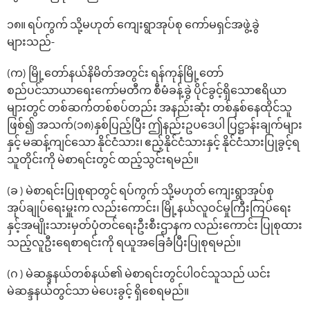
၁၈။ ရပ်ကွက် သို့မဟုတ် ကျေးရွာအုပ်စု ကော်မရှင်အဖွဲ့ခွဲ
များသည်-
(က) မြို့တော်နယ်နိမိတ်အတွင်း ရန်ကုန်မြို့တော်
စည်ပင်သာယာရေးကော်မတီက စီမံခန့်ခွဲ ပိုင်ခွင့်ရှိသောဧရိယာ
များတွင် တစ်ဆက်တစ်စပ်တည်း အနည်းဆုံး တစ်နှစ်နေထိုင်သူ
ဖြစ်၍ အသက်(၁၈)နှစ်ပြည့်ပြီး ဤနည်းဥပဒေပါ ပြဋ္ဌာန်းချက်များ
နှင့် မဆန့်ကျင်သော နိုင်ငံသား၊ ဧည့်နိုင်ငံသားနှင့် နိုင်ငံသားပြုခွင့်ရ
သူတိုင်းကို မဲစာရင်းတွင် ထည့်သွင်းရမည်။
(ခ ) မဲစာရင်းပြုစုရာတွင် ရပ်ကွက် သို့မဟုတ် ကျေးရွာအုပ်စု
အုပ်ချုပ်ရေးမှူးက လည်းကောင်း၊ မြို့နယ်လူဝင်မှုကြီးကြပ်ရေး
နှင့်အမျိုးသားမှတ်ပုံတင်ရေးဦးစီးဌာနက လည်းကောင်း ပြုစုထား
သည့်လူဦးရေစာရင်းကို ရယူအခြေခံပြီးပြုစုရမည်။
(ဂ ) မဲဆန္ဒနယ်တစ်နယ်၏ မဲစာရင်းတွင်ပါဝင်သူသည် ယင်း
မဲဆန္ဒနယ်တွင်သာ မဲ‌ပေးခွင့် ရှိ‌စေရမည်။