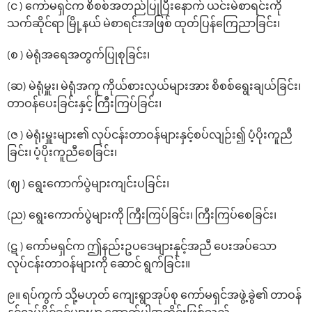
(င ) ကော်မရှင်က စိစစ်အတည်ပြုပြီးနောက် ယင်းမဲစာရင်းကို
သက်ဆိုင်ရာ မြို့နယ် မဲစာရင်းအဖြစ် ထုတ်ပြန်ကြေညာခြင်း၊
(စ ) မဲရုံအ‌ရေအတွက်ပြုစုခြင်း၊
(ဆ) မဲရုံမှူး၊ မဲရုံအကူ ကိုယ်စားလှယ်များအား စိစစ်‌ရွေးချယ်ခြင်း၊
တာဝန်‌ပေးခြင်းနှင့် ကြီးကြပ်ခြင်း၊
(ဇ ) မဲရုံးမှူးများ၏ လုပ်ငန်းတာဝန်များနှင့်စပ်လျဉ်း၍ ပံ့ပိုးကူညီ
ခြင်း၊ ပံ့ပိုးကူညီစေခြင်း၊
(ဈ ) ‌ရွေး‌ကောက်ပွဲများကျင်းပခြင်း၊
(ည) ‌ရွေး‌ကောက်ပွဲများကို ကြီးကြပ်ခြင်း၊ ကြီးကြပ်‌စေခြင်း၊
(ဋ ) ‌ကော်မရှင်က ‌ဤနည်းဥပဒေများနှင့်အညီ ပေးအပ်‌သော
လုပ်ငန်းတာဝန်များကို ဆောင် ရွက်ခြင်း။
၉။ ရပ်ကွက်‌ သို့မဟုတ် ကျေးရွာအုပ်စု ကော်မရှင်အဖွဲ့ခွဲ၏ တာဝန်