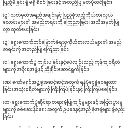
ပြည့်မီခြင်း ရှိ မရှိ စိစစ် ခြင်းနှင့် အတည်ပြုမှတ်ပုံတင်ခြင်း၊
(ဌ ) သတ်မှတ်အရည်အချင်းနှင့် ပြည့်စုံသည့်ကိုယ်စားလှယ်
လောင်းများ၏ အမည်စာရင်းကို ကြေညာခြင်း၊ အသိအမှတ်ပြု
လွှာ ထုတ်‌ပေးခြင်း၊
(ဍ ) ‌ရွေး‌ကောက်တင်‌မြှောက်ခံရသူကိုယ်စားလှယ်များ၏ အမည်
စာရင်းကို အတည်ပြု ကြေညာခြင်း၊
(ဎ ) ရွေးကောက်ပွဲ ကျင်းပခြင်းနှင့်စပ်လျဉ်းသည့် ကုန်ကျစရိတ်
များကို အစိုးရအဖွဲ့နှင့် ညှိနှိုင်းဆောင်ရွက်ခြင်း၊
(ဏ) ‌ကော်မရှင်အဖွဲ့ခွဲအဆင့်ဆင့်အတွက် ရန်ပုံ‌ငွေခွဲ‌ဝေချထား
ခြင်း၊ အသုံးစရိတ်များကို ကြီးကြပ်ခြင်းနှင့် ကြီးကြပ်‌စေခြင်း၊
(တ) ‌ရွေး‌ကောက်ပွဲဆိုင်ရာ တရားမဲ့ပြုကျင့်မှုများနှင့် အငြင်းပွားမှု
များကို စစ်‌ဆေးနိုင်‌ရေး အတွက် ဥပ‌ဒေနှင့်အညီ ခုံအဖွဲ့များ ဖွဲ့စည်း
ခြင်း၊