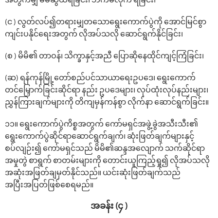
အတွက်မျှ မဲမဆွယ်ရခြင်း၊ ဘက်မလိုက် ရခြင်း၊
(င ) လွတ်လပ်၍တရားမျှတသောရွေးကောက်ပွဲကို အောင်မြင်စွာ
ကျင်းပနိုင်ရေးအတွက် လိုအပ်သလို ဆောင်ရွက်နိုင်ခြင်း၊
(စ ) မိမိ၏ တာဝန်၊ သိက္ခာနှင့်အညီ ပြောဆိုနေထိုင်ကျင့်ကြံခြင်း၊
(ဆ) ရန်ကုန်မြို့တော်စည်ပင်သာယာရေးဥပဒေ၊ ရွေးကောက်
တင်မြှောက်ခြင်းဆိုင်ရာ နည်း ဥပဒေများ၊ လုပ်ထုံးလုပ်နည်းများ၊
ညွှန်ကြားချက်များကို တိကျမှန်ကန်စွာ လိုက်နာ ဆောင်ရွက်ခြင်း။
၁၁။ ရွေးကောက်ပွဲကိစ္စအတွက် ကော်မရှင်အဖွဲ့ခွဲအသီးသီး၏
ရွေးကောက်ပွဲဆိုင်ရာဆောင်ရွက်ချက်၊ ဆုံးဖြတ်ချက်များနှင့်
စပ်လျဉ်း၍ ကော်မရှင်သည် မိမိ၏ဆန္ဒအလျောက် သက်ဆိုင်ရာ
အမှုတွဲ စာရွက် စာတမ်းများကို တောင်းယူကြည့်ရှု၍ လိုအပ်သလို
အဆုံးအဖြတ်ချမှတ်နိုင်သည်။ ယင်းဆုံးဖြတ်ချက်သည်
အပြီးအပြတ်ဖြစ်စေရမည်။
အခန်း (၄ )