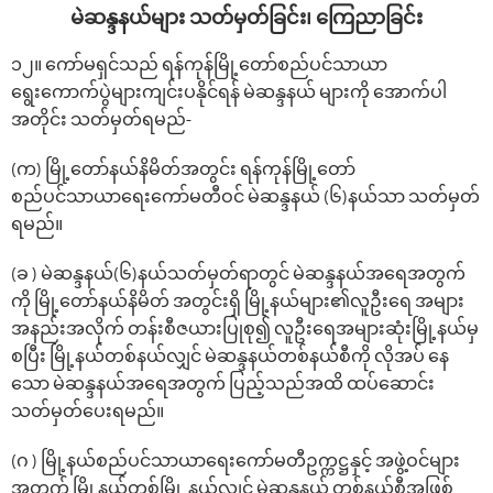
မဲဆန္ဒနယ်များ သတ်မှတ်ခြင်း၊ ‌ကြေညာခြင်း
၁၂။ ကော်မရှင်သည် ရန်ကုန်မြို့တော်စည်ပင်သာယာ
ရွေးကောက်ပွဲများကျင်းပနိုင်ရန် မဲဆန္ဒနယ် များကို အောက်ပါ
အတိုင်း သတ်မှတ်ရမည်-
(က) မြို့တော်နယ်နိမိတ်အတွင်း ရန်ကုန်မြို့တော်
စည်ပင်သာယာရေးကော်မတီဝင် မဲဆန္ဒနယ် (၆)နယ်သာ သတ်မှတ်
ရမည်။
(ခ ) မဲဆန္ဒနယ်(၆)နယ်သတ်မှတ်ရာတွင် မဲဆန္ဒနယ်အရေအတွက်
ကို မြို့တော်နယ်နိမိတ် အတွင်းရှိ မြို့နယ်များ၏လူဦးရေ အများ
အနည်းအလိုက် တန်းစီဇယားပြုစု၍ လူဦးရေအများဆုံးမြို့နယ်မှ
စပြီး မြို့နယ်တစ်နယ်လျှင် မဲဆန္ဒနယ်တစ်နယ်စီကို လိုအပ် နေ
သော မဲဆန္ဒနယ်အရေအတွက် ပြည့်သည်အထိ ထပ်ဆောင်း
သတ်မှတ်ပေးရမည်။
(ဂ ) မြို့နယ်စည်ပင်သာယာရေးကော်မတီဥက္ကဋ္ဌနှင့် အဖွဲ့ဝင်များ
အတွက် မြို့နယ်တစ်မြို့ နယ်လျှင် မဲဆန္ဒနယ် တစ်နယ်စီအဖြစ်