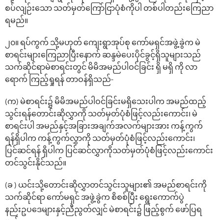
စပ်လျဉ်းသော သတ်မှတ်ကြော်ငြာပုံစံကိုပါ တစ်ပါတည်းကြေညာ
ရမည်။
၂၀။ ရပ်ကွက် သို့မဟုတ် ကျေးရွာအုပ်စု ကော်မရှင်အဖွဲ့ခွဲက မဲ
စာရင်းများကြေညာပြီးနောက် ဆန္ဒမဲပေးပိုင်ခွင့်ရှိသူများသည်
သက်ဆိုင်ရာမဲစာရင်းတွင် မိမိအမည်ပါဝင်ခြင်း ရှိ မရှိ ကို လာ
ရောက် ကြည့်ရှုရန် တာဝန်ရှိသည်-
(က) မဲစာရင်း၌ မိမိအမည်ပါဝင်ခြင်းမရှိသေးပါက အမည်ထည့်
သွင်းရန်တောင်းဆိုလွှာကို သတ်မှတ်ပုံစံဖြင့်လည်းကောင်း၊ မဲ
စာရင်းပါ အမည်နှင့်အခြားအချက်အလက်များအား ကန့်ကွက်
ရန်ရှိပါက ကန့်ကွက်လွှာကို သတ်မှတ်ပုံစံဖြင့်လည်းကောင်း၊
ပြင်ဆင်ရန် ရှိပါက ပြင်ဆင်လွှာကိုသတ်မှတ်ပုံစံဖြင့်လည်းကောင်း
တင်သွင်းနိုင်သည်။
(ခ ) ယင်းသို့တောင်းဆိုလွှာတင်သွင်းသူများ၏ အမည်စာရင်းကို
သက်ဆိုင်ရာ ကော်မရှင် အဖွဲ့ခွဲက စိစစ်ပြီး ရွေးကောက်ပွဲ
နည်းဥပဒေများနှင့်ညီညွတ်လျှင် မဲစာရင်း၌ ဖြည့်စွက် ဖော်ပြရ