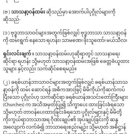
(ဗ )
သာသနာ့ဝန်ထမ်း
ဆိုသည်မှာ အောက်ပါပုဂ္ဂိုလ်များကို
ဆိုသည်-
(၁ ) ဗုဒ္ဓဘာသာဝင်များအတွက်ဖြစ်လျှင် ဗုဒ္ဓဘာသာ သာသနာ့ဝန်
ကို ထမ်းရွက် နေသော ရဟန်း၊ သာမဏေ၊ ဖိုးသူတော်၊ မယ်သီလ၊
ရှင်းလင်းချက်
။ သာသနာ့ဝန်ထမ်းဟုဆိုရာတွင် သာသနာရေး
ဆိုင်ရာ ရဟန်း သို့မဟုတ် သာသနာ့ဝန်ထမ်းအဖြစ် ခေတ္တခံယူထား
သူများ နှင့်လည်း သက်ဆိုင်စေရမည်။
(၂ ) ခရစ်ယာန်ဘာသာဝင်များအတွက်ဖြစ်လျှင် ခရစ်ယာန်သာသ
နာ့ဝန်ကို ထမ်း ဆောင်ရန် အဓိကအားဖြင့် မိမိကိုယ်ကိုဆက်ကပ်
ပြီးသော ပုဂ္ဂိုလ်ဟု သက်ဆိုင်ရာ ခရစ်ယာန်အသင်းတော်ကြီးများ
(Churches) က အသိအမှတ်ပြု၍ သိက္ခာပေး ထားခြင်းခံရသော
သို့မဟုတ် တာဝန်ပေးထားခြင်းခံရသော ပုဂ္ဂိုလ်များနှင့် မိမိတို့
ကိုးကွယ်ရာဘာသာအရ ဂိုဏ်းချုပ်၏ အုပ်ချုပ်ခြင်းကို ဆန္ဒ
အလျောက် လက်ခံ၍ ဘာသာရေးစည်းမျဉ်း သို့မဟုတ် အဓိဋ္ဌာန်