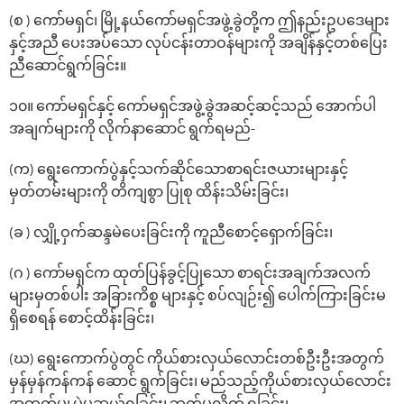
(စ ) ကော်မရှင်၊ မြို့နယ်ကော်မရှင်အဖွဲ့ခွဲတို့က ဤနည်းဥပဒေများ
နှင့်အညီ ပေးအပ်သော လုပ်ငန်းတာဝန်များကို အချိန်နှင့်တစ်ပြေး
ညီဆောင်ရွက်ခြင်း။
၁၀။ ကော်မရှင်နှင့် ကော်မရှင်အဖွဲ့ခွဲအဆင့်ဆင့်သည် အောက်ပါ
အချက်များကို လိုက်နာဆောင် ရွက်ရမည်-
(က) ရွေးကောက်ပွဲနှင့်သက်ဆိုင်သောစာရင်းဇယားများနှင့်
မှတ်တမ်းများကို တိကျစွာ ပြုစု ထိန်းသိမ်းခြင်း၊
(ခ ) လျှို့ဝှက်ဆန္ဒမဲပေးခြင်းကို ကူညီစောင့်ရှောက်ခြင်း၊
(ဂ ) ကော်မရှင်က ထုတ်ပြန်ခွင့်ပြုသော စာရင်းအချက်အလက်
များမှတစ်ပါး အခြားကိစ္စ များနှင့် စပ်လျဉ်း၍ ပေါက်ကြားခြင်းမ
ရှိစေရန် စောင့်ထိန်းခြင်း၊
(ဃ) ရွေးကောက်ပွဲတွင် ကိုယ်စားလှယ်လောင်းတစ်ဦးဦးအတွက်
မှန်မှန်ကန်ကန် ဆောင် ရွက်ခြင်း၊ မည်သည့်ကိုယ်စားလှယ်လောင်း