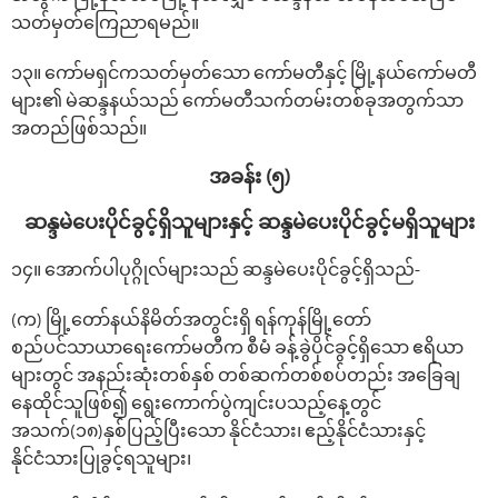
သတ်မှတ်ကြေညာရမည်။
၁၃။ ကော်မရှင်ကသတ်မှတ်သော ကော်မတီနှင့် မြို့နယ်ကော်မတီ
များ၏ မဲဆန္ဒနယ်သည် ကော်မတီသက်တမ်းတစ်ခုအတွက်သာ
အတည်ဖြစ်သည်။
အခန်း (၅)
ဆန္ဒမဲ‌ပေးပိုင်ခွင့်ရှိသူများနှင့် ဆန္ဒမဲ‌ပေးပိုင်ခွင့်မရှိသူများ
၁၄။ ‌အောက်ပါပုဂ္ဂိုလ်များသည် ဆန္ဒမဲ‌ပေးပိုင်ခွင့်ရှိသည်-
(က) မြို့တော်နယ်နိမိတ်အတွင်းရှိ ရန်ကုန်မြို့တော်
စည်ပင်သာယာရေးကော်မတီက စီမံ ခန့်ခွဲပိုင်ခွင့်ရှိသော ဧရိယာ
များတွင် အနည်းဆုံးတစ်နှစ် တစ်ဆက်တစ်စပ်တည်း အခြေချ
နေထိုင်သူဖြစ်၍ ရွေးကောက်ပွဲကျင်းပသည့်နေ့တွင်
အသက်(၁၈)နှစ်ပြည့်ပြီးသော နိုင်ငံသား၊ ဧည့်နိုင်ငံသားနှင့်
နိုင်ငံသားပြုခွင့်ရသူများ၊