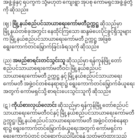
အဖွဲ့ခွဲနှင့် ရပ်ကွက် သို့မဟုတ် ကျေးရွာ အုပ်စု ကော်မရှင်အဖွဲ့ခွဲတို့
ကို ဆိုသည်။
(ဈ )
မြို့နယ်စည်ပင်သာယာ‌ရေး‌ကော်မတီဥက္ကဋ္ဌ
ဆိုသည်မှာ
မြို့နယ်တစ်ခုအတွင်း‌ နေထိုင်ကြ‌သော ဆန္ဒမဲပေးပိုင်ခွင့်ရှိသူများ
က မြို့နယ်စည်ပင်သာယာ‌ရေး‌ကော်မတီ ဥက္ကဋ္ဌ အဖြစ်
‌ရွေး‌ကောက်တင်‌မြှောက်ခြင်းခံရသူကို ဆိုသည်။
(ည)
အမည်စာရင်းတင်သွင်းသူ
ဆိုသည်မှာ ရန်ကုန်မြို့‌တော်
စည်ပင်သာယာ‌ရေးကော်မတီဝင်၊ မြို့နယ်စည်ပင်
သာယာ‌ရေး‌ကော်မတီ ဥက္ကဋ္ဌ နှင့် မြို့နယ်စည်ပင်သာယာရေး
ကော်မတီ အဖွဲ့ဝင်တစ်နေရာရာ၌ ‌ရွေး‌ကောက်တင်မြှောက်ခံယူ‌ရေး
အတွက် ‌ကော်မရှင်သို့ စာရင်းပေးသွင်းသူကို ဆိုသည်။
(ဋ )
ကိုယ်စားလှယ်လောင်း
ဆိုသည်မှာ ရန်ကုန်မြို့‌တော်စည်ပင်
သာယာ‌ရေး‌ကော်မတီဝင်နှင့် မြို့နယ်စည်ပင်သာယာ‌ရေး‌ကော်မတီ
ဥက္ကဋ္ဌ၊ မြို့နယ်စည်ပင်သာယာရေးကော်မတီ အဖွဲ့ဝင်တစ်‌နေရာ
ရာ၌ ‌ရွေး‌ကောက်တင်‌မြှောက်ခံယူ‌ရေးအတွက် ‌ကော်မရှင်က
ရွေးကောက်ပွဲတွင် ဝင်‌ရောက်ယှဉ်ပြိုင်ရန် သတ်မှတ်ထားသည့်