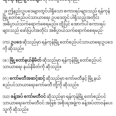
၂။ ဤနည်းဥပ‌ဒေများတွင်ပါရှိ‌သော စကားရပ်များသည် ရန်ကုန်
မြို့‌တော်စည်ပင်သာယာ‌ရေး ဥပ‌ဒေတွင် ပါရှိသည့်အတိုင်း
အဓိပ္ပာယ်သက်‌ရောက်‌စေရမည်။ ထို့ပြင် ‌အောက်ပါ စကားရပ်
များသည် ဖော်ပြပါအတိုင်း အဓိပ္ပာယ်သက်‌ရောက်‌စေရမည်-
(က)
ဥပ‌ဒေ
ဆိုသည်မှာ ရန်ကုန်မြို့တော်စည်ပင်သာယာရေးဥပဒေ
ကို ဆိုသည်။
(ခ )
မြို့‌တော်နယ်နိမိတ်
ဆိုသည်မှာ ရန်ကုန်မြို့‌တော်စည်ပင်
သာယာ‌ရေး နယ်နိမိတ်ကို ဆိုသည်။
(ဂ )
‌ကော်မတီအဆင့်ဆင့်
ဆိုသည်မှာ ‌ကော်မတီနှင့် မြို့နယ်
စည်ပင်သာယာ‌ရေး‌ကော်မတီ တို့ကို ဆိုသည်။
(ဃ)
ခန့်အပ် ‌ကော်မတီဝင်
ဆိုသည်မှာ ရန်ကုန်မြို့‌တော်စည်ပင်
သာယာ‌ရေးကော်မတီဝင် အဖြစ် အစိုးရအဖွဲ့က ခန့်အပ်တာဝန်ပေး
သူကို ဆိုသည်။