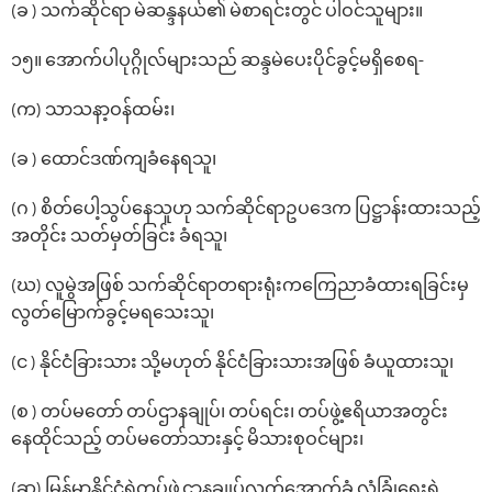
(ခ ) သက်ဆိုင်ရာ မဲဆန္ဒနယ်၏ မဲစာရင်းတွင် ပါဝင်သူများ။
၁၅။ ‌အောက်ပါပုဂ္ဂိုလ်များသည် ဆန္ဒမဲ‌ပေးပိုင်ခွင့်မရှိ‌စေရ-
(က) သာသနာ့ဝန်ထမ်း၊
(ခ ) ‌ထောင်ဒဏ်ကျခံ‌နေရသူ၊
(ဂ ) စိတ်‌ပေါ့သွပ်‌နေသူဟု သက်ဆိုင်ရာဥပ‌ဒေက ပြဋ္ဌာန်းထားသည့်
အတိုင်း သတ်မှတ်ခြင်း ခံရသူ၊
(ဃ) လူမွဲအဖြစ် သက်ဆိုင်ရာတရားရုံးက‌ကြေညာခံထားရခြင်းမှ
လွတ်‌မြောက်ခွင့်မရ‌သေးသူ၊
(င ) နိုင်ငံခြားသား သို့မဟုတ် နိုင်ငံခြားသားအဖြစ် ခံယူထားသူ၊
(စ ) တပ်မတော် တပ်ဌာနချုပ်၊ တပ်ရင်း၊ တပ်ဖွဲ့ဧရိယာအတွင်း
နေထိုင်သည့် တပ်မတော်သားနှင့် မိသားစုဝင်များ၊
(ဆ) မြန်မာနိုင်ငံရဲတပ်ဖွဲ့ဌာနချုပ်လက်အောက်ခံ လုံခြုံရေးရဲ