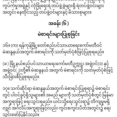
ကွပ်ကဲမှုအဖွဲ့နှင့် လုံခြုံရေးရဲ တပ်ဖွဲ့ခွဲများရှိ ရဲတပ်ဖွဲ့ဝင်းများ
အတွင်း နေထိုင်သည့် တပ်ဖွဲ့ဝင်များနှင့် မိသားစုများ။
အခန်း (၆ )
မဲစာရင်းများပြုစုခြင်း
၁၆။ (က) ရန်ကုန်မြို့တော်စည်ပင်သာယာရေးကော်မတီဝင်
မဲဆန္ဒနယ်အတွက် မဲစာရင်းကို သတ်မှတ်ပုံစံဖြင့်ပြုစုရမည်။
(ခ ) မြို့နယ်စည်ပင်သာယာရေးကော်မတီဥက္ကဋ္ဌ၊ အဖွဲ့ဝင်(၁) နှင့်
အဖွဲ့ဝင်(၂)တို့၏ မဲဆန္ဒနယ် အတွက် မဲစာရင်းကို သတ်မှတ်ပုံစံဖြင့်
သီးခြားစီပြုစုရမည်။
၁၇။ သက်ဆိုင်ရာ မဲဆန္ဒနယ်အတွက် မဲစာရင်းပြုစုရာ၌ မဲစာရင်း
တွင် ပါဝင်ခွင့်ရှိသူများ၏ အမည် များကို သတ်မှတ်ပုံစံတွင် မြန်မာ
အက္ခရာဖြင့် ‌ရေးသွင်းရမည်။ ယင်းသို့‌ရေးသွင်းရာ၌ တိကျမှုမရှိ
လျှင် အင်္ဂလိပ်အက္ခရာဖြင့်လည်း ကွင်းစကွင်းပိတ်အတွင်း၌ ‌ရေး
သွင်း‌ဖော်ပြနိုင်သည်။