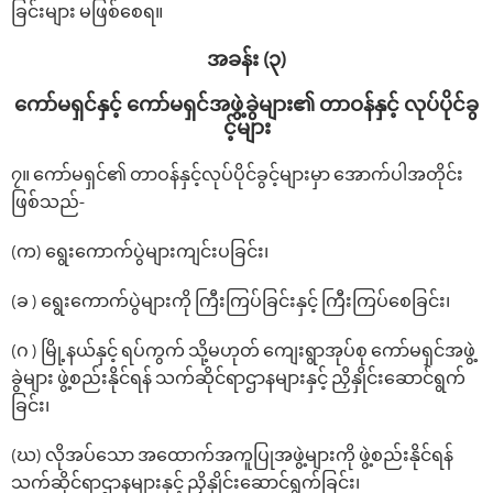
ခြင်းများ မဖြစ်စေရ။
အခန်း (၃)
ကော်မရှင်နှင့် ‌ကော်မရှင်အဖွဲ့ခွဲများ၏ တာဝန်နှင့် လုပ်ပိုင်ခွ
င့်များ
၇။ ‌ကော်မရှင်၏ တာဝန်နှင့်လုပ်ပိုင်ခွင့်များမှာ ‌အောက်ပါအတိုင်း
ဖြစ်သည်-
(က) ‌ရွေး‌ကောက်ပွဲများကျင်းပခြင်း၊
(ခ ) ‌ရွေး‌ကောက်ပွဲများကို ကြီးကြပ်ခြင်းနှင့် ကြီးကြပ်‌စေခြင်း၊
(ဂ ) မြို့နယ်နှင့် ရပ်ကွက် သို့မဟုတ် ကျေးရွာအုပ်စု ကော်မရှင်အဖွဲ့
ခွဲများ ဖွဲ့စည်းနိုင်ရန် သက်ဆိုင်ရာဌာနများနှင့် ညှိနှိုင်း‌ဆောင်ရွက်
ခြင်း၊
(ဃ) လိုအပ်သော အထောက်အကူပြုအဖွဲ့များကို ဖွဲ့စည်းနိုင်ရန်
သက်ဆိုင်ရာဌာနများနှင့် ညှိနှိုင်း‌ဆောင်ရွက်ခြင်း၊