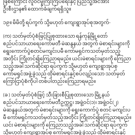
ဖြစ်ကြောင်း လူဝင်မှုကြီးကြပ်ရေးနှင့် ပြည်သူ့အင်အား
ဦးစီးဌာန၏ ထောက်ခံချက်ရရှိသူ။
၁၉။ မိမိတို့ ရပ်ကွက် သို့မဟုတ် ကျေးရွာအုပ်စုအတွက်-
(က) သတ်မှတ်ပုံစံဖြင့်ပြုစုထားသော ရန်ကုန်မြို့တော်
စည်ပင်သာယာရေးကော်မတီ မဲဆန္ဒနယ် အတွက် မဲစာရင်းများကို
ရွေးကောက်ပွဲစတင်မကျင်းပမီ ကော်မရှင်ကသတ်မှတ်သည့်
အတိုင်း ကြိုတင်၍ကြေညာရမည်။ ယင်းမဲစာရင်းများကို ကြေညာ
သည့်အခါ သက်ဆိုင်ရာ ရပ်ကွက် သို့မဟုတ် ကျေးရွာအုပ်စု
ကော်မရှင်အဖွဲ့ခွဲသည် ထိုမဲစာရင်းနှင့်စပ်လျဉ်းသော သတ်မှတ်
ကြော်ငြာပုံစံကိုပါ တစ်ပါတည်းကြေညာရမည်။
(ခ ) သတ်မှတ်ပုံစံဖြင့် သီးခြားစီပြုစုထားသော မြို့နယ်
စည်ပင်သာယာရေးကော်မတီဥက္ကဋ္ဌ၊ အဖွဲ့ဝင်(၁)၊ အဖွဲ့ဝင်(၂)
မဲဆန္ဒနယ်အတွက် မဲစာရင်းများကို ရွေးကောက်ပွဲ စတင် မကျင်းပ
မီ ကော်မရှင်ကသတ်မှတ်သည့်အတိုင်း ကြိုတင်၍ကြေညာရမည်။
ယင်း မဲစာရင်းများကို ကြေညာသည့်အခါ သက်ဆိုင်ရာ ရပ်ကွက်
သို့မဟုတ် ကျေးရွာအုပ်စု ကော်မရှင်အဖွဲ့ခွဲသည် ထိုမဲစာရင်းနှင့်