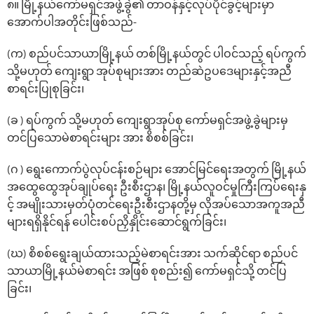
၈။ မြို့နယ်‌ကော်မရှင်အဖွဲ့ခွဲ၏ တာဝန်နှင့်လုပ်ပိုင်ခွင့်များမှာ
‌အောက်ပါအတိုင်းဖြစ်သည်-
(က) စည်ပင်သာယာမြို့နယ် တစ်မြို့နယ်တွင် ပါဝင်သည့် ရပ်ကွက်
သို့မဟုတ် ကျေးရွာ အုပ်စုများအား တည်ဆဲဥပ‌ဒေများနှင့်အညီ
စာရင်းပြုစုခြင်း၊
(ခ ) ရပ်ကွက် သို့မဟုတ် ကျေးရွာအုပ်စု ကော်မရှင်အဖွဲ့ခွဲများမှ
တင်ပြသောမဲစာရင်းများ အား စိစစ်ခြင်း၊
(ဂ ) ရွေးကောက်ပွဲလုပ်ငန်းစဉ်များ အောင်မြင်ရေးအတွက် မြို့နယ်
အထွေထွေအုပ်ချုပ်ရေး ဦးစီးဌာန၊ မြို့နယ်လူဝင်မှုကြီးကြပ်ရေးနှ
င့် အမျိုးသားမှတ်ပုံတင်ရေးဦးစီးဌာနတို့မှ လိုအပ်သောအကူအညီ
များရရှိနိုင်ရန် ပေါင်းစပ်ညှိနှိုင်းဆောင်ရွက်ခြင်း၊
(ဃ) စိစစ်‌ရွေးချယ်ထားသည့်မဲစာရင်းအား သက်ဆိုင်ရာ စည်ပင်
သာယာမြို့နယ်မဲစာရင်း အဖြစ် စုစည်း၍ ကော်မရှင်သို့ တင်ပြ
ခြင်း၊