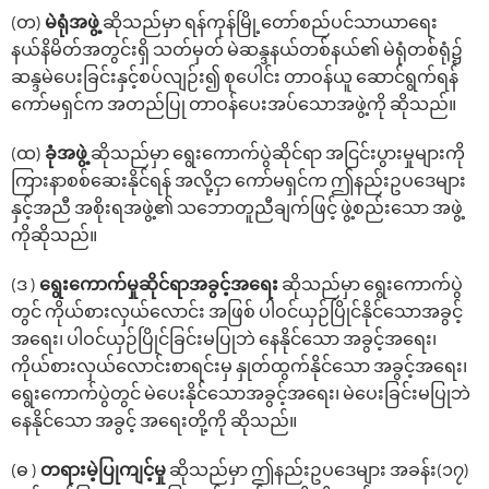
(တ)
မဲရုံအဖွဲ့
ဆိုသည်မှာ ရန်ကုန်မြို့‌တော်စည်ပင်သာယာ‌ရေး
နယ်နိမိတ်အတွင်းရှိ သတ်မှတ် မဲဆန္ဒနယ်တစ်နယ်၏ မဲရုံတစ်ရုံ၌
ဆန္ဒမဲ‌ပေးခြင်းနှင့်စပ်လျဉ်း၍ စု‌ပေါင်း တာဝန်ယူ ဆောင်ရွက်ရန်
‌ကော်မရှင်က အတည်ပြု တာဝန်‌ပေးအပ်‌သောအဖွဲ့ကို ဆိုသည်။
(ထ)
ခုံအဖွဲ့
ဆိုသည်မှာ ‌ရွေး‌ကောက်ပွဲဆိုင်ရာ အငြင်းပွားမှုများကို
ကြားနာစစ်‌ဆေးနိုင်ရန် အလို့ငှာ ကော်မရှင်က ဤနည်းဥပ‌ဒေများ
နှင့်အညီ အစိုးရအဖွဲ့၏ သဘောတူညီချက်ဖြင့် ဖွဲ့စည်း‌သော အဖွဲ့
ကိုဆိုသည်။
(ဒ )
‌ရွေး‌ကောက်မှုဆိုင်ရာအခွင့်အ‌ရေး
ဆိုသည်မှာ ‌ရွေး‌ကောက်ပွဲ
တွင် ကိုယ်စားလှယ်လောင်း အဖြစ် ပါဝင်ယှဉ်ပြိုင်နိုင်‌သောအခွင့်
အ‌ရေး၊ ပါဝင်ယှဉ်ပြိုင်ခြင်းမပြုဘဲ ‌နေနိုင်‌သော အခွင့်အ‌ရေး၊
ကိုယ်စားလှယ်‌လောင်းစာရင်းမှ နှုတ်ထွက်နိုင်‌သော အခွင့်အ‌ရေး၊
ရွေးကောက်ပွဲတွင် မဲပေးနိုင်သောအခွင့်အရေး၊ မဲပေးခြင်းမပြုဘဲ
နေနိုင်သော အခွင့် အရေးတို့ကို ဆိုသည်။
(ဓ )
တရားမဲ့ပြုကျင့်မှု
ဆိုသည်မှာ ဤနည်းဥပဒေများ အခန်း(၁၇)