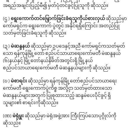
အရည်အချင်းပြည့်မီ၍ မှတ်ပုံတင်ခွင့်ပြုသူကို ဆိုသည်။
(ဌ )
‌ရွေး‌ကောက်တင်‌မြှောက်ခြင်းခံရသူကိုယ်စားလှယ်
ဆိုသည်မှာ
‌ကော်မရှင်က ရွေးကောက် ပွဲတွင် အနိုင်ရရှိ‌ကြောင်း အတည်ပြု
သတ်မှတ်ခြင်းခံရသူကို ဆိုသည်။
(ဍ )
မဲဆန္ဒနယ်
ဆိုသည်မှာ ဥပဒေနှင့်အညီ ကော်မရှင်ကသတ်မှတ်
သော ရန်ကုန်မြို့တော် စည်ပင်သာယာရေးကော်မတီ မဲဆန္ဒနယ်
(၆)နယ်နှင့် မြို့တော်နယ်နိမိတ်အတွင်းရှိ မြို့နယ်
စည်ပင်သာယာရေးကော်မတီ မဲဆန္ဒနယ်များကို ဆိုသည်။
(ဎ )
မဲစာရင်း
ဆိုသည်မှာ ‌ရန်ကုန်မြို့တော်စည်ပင်သာယာရေး
ကော်မတီ ရွေး‌ကောက်ပွဲကိစ္စ အလို့ငှာ သတ်မှတ်ထားသော
မဲဆန္ဒနယ်များအတွက် ပြုစုထားသည့် ဆန္ဒမဲပေးပိုင်ခွင့် ရှိ
သူများ၏ စာရင်းကိုဆိုသည်။
(ဏ)
မဲရုံမှူး
ဆိုသည်မှာ မဲရုံအဖွဲ့အား ကြီးကြပ်‌သောပုဂ္ဂိုလ်ကို
ဆိုသည်။