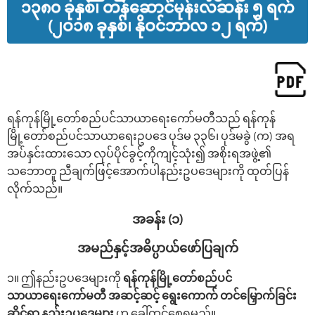
၁၃၈၀ ခုနှစ်၊ တန်ဆောင်မုန်းလဆန်း ၅ ရက်
(၂ဝ၁၈ ခုနှစ်၊ နိုဝင်ဘာလ ၁၂ ရက်)
ရန်ကုန်မြို့‌တော်စည်ပင်သာယာ‌ရေး‌ကော်မတီသည် ရန်ကုန်
မြို့‌တော်စည်ပင်သာယာ‌ရေးဥပဒေ ပုဒ်မ ၃၃၆၊ ပုဒ်မခွဲ (က) အရ
အပ်နှင်းထား‌သော လုပ်ပိုင်ခွင့်ကိုကျင့်သုံး၍ အစိုးရအဖွဲ့၏
သဘောတူ ညီချက်ဖြင့်‌အောက်ပါနည်းဥပ‌ဒေများကို ထုတ်ပြန်
လိုက်သည်။
အခန်း (၁)
အမည်နှင့်အဓိပ္ပာယ်‌ဖော်ပြချက်
၁။ ဤနည်းဥပ‌ဒေများကို
ရန်ကုန်မြို့‌တော်စည်ပင်
သာယာ‌ရေး‌ကော်မတီ အဆင့်ဆင့် ရွေးကောက် တင်မြှောက်ခြင်း
ဆိုင်ရာ
နည်းဥပ‌ဒေများ
ဟု ‌ခေါ်တွင်‌စေရမည်။