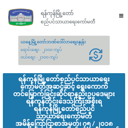
ရန်ကုန်မြို့တော်
စည်ပင်သာယာရေးကော်မတီ
ယနေ့မြို့တော်ဘဏ်ဒေါ်လာစျေးနှုန်း
ရောင်းစျေး - ၂၁၀၀ ကျပ်
ဝယ်စျေး - ၂၁၀၀ ကျပ်
ရန်ကုန်မြို့‌တော်စည်ပင်သာယာ‌ရေး
ကော်မတီအဆင့်ဆင့် ရွေး‌ကောက်
တင်မြှောက်ခြင်းဆိုင်ရာနည်းဥပ‌ဒေများ
ရန်ကုန်တိုင်း‌ဒေသကြီးအစိုးရ
ရန်ကုန်မြို့‌တော်စည်ပင်
သာယာ‌ရေး‌ကော်မတီ
အမိန့်‌ကြော်ငြာစာအမှတ်၊ ၇၅ / ၂ဝ၁၈