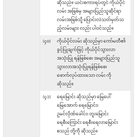
ဆိုသည်။ ယင်းစကားရပ်တွင် ကိုယ်ပိုင်
လမ်း အဖြစ်မှ အများပြည်သူဆိုင်ရာ
လမ်းအဖြစ်သို့ ပြောင်းလဲသတ်မှတ်သ
ည့်လမ်းများ လည်း ပါဝင်သည်။
(၄၀)
ကိုယ်ပိုင်လမ်း ဆိုသည်မှာ ကော်မတီ၏
ခွင့်ပြုချက်ဖြင့် ကိုယ်ပိုင်သွားလာ
အသုံးပြု ရန်ဖြစ်စေ၊ အများပြည်သူ
သွားလာအသုံးပြုရန်ဖြစ်စေ၊
ဖောက်လုပ်ထားသော လမ်း ကို
ဆိုသည်။
(၄၁)
ရေမြောင်း ဆိုသည်မှာ မြေပေါ်
မြေအောက် ရေမြောင်း၊
ဥမင်လိုဏ်ခေါင်း၊ တူးမြောင်း
ရေစီးကြောင်း ရေစီးရေလာမြောင်း
စသည် တို့ကို ဆိုသည်။