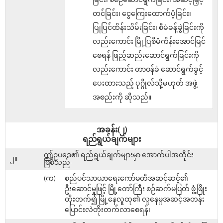
ခြင်း၊ စီစဉ်ဆောင်ရွက်ခြင်း၊ အဆင့်မြှင့်
တင်ခြင်း၊ ငွေကြေးထောက်ပံ့ခြင်း၊
ပြုပြင်ထိန်းသိမ်းခြင်း၊ စီမံခန့်ခွဲခြင်းကို
လည်းကောင်း မြို့ပြစီမံကိန်းအောင်မြင်
စေရန် ဖြည့်ဆည်းဆောင်ရွက်ခြင်းကို
လည်းကောင်း တာဝန်ခံ ဆောင်ရွက်ခွင့်
ပေးထားသည့် ပုဂ္ဂိုလ်သို့မဟုတ် အဖွဲ့
အစည်းကို ဆိုသည်။
အခန်း(၂)
ရည်ရွယ်ချက်များ
ဤဥပဒေ၏ ရည်ရွယ်ချက်များမှာ အောက်ပါအတိုင်း
၂။
ဖြစ်သည်-
(က)
စည်ပင်သာယာရေးကော်မတီအဆင့်ဆင့်၏
ဦးဆောင်မှုဖြင့် မြို့တော်ကြီး စဉ်ဆက်မပြတ် ဖွံ့ဖြိုး
တိုးတက်၍ မြို့နေလူထု၏ လူနေမှုအဆင့်အတန်း
ပြောင်းလဲတိုးတက်လာစေရန်၊