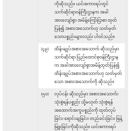
ကိုဆိုသည်။ ယင်းစကားရပ်တွင်
သက်ဆိုင်ရာဝန်ကြီးဌာနက အခါ
အားလျော်စွာ အမိန့်ကြော်ငြာစာ ထုတ်
ပြန်၍ အစားအသောက်ဟု သတ်မှတ်
သောပစ္စည်းများလည်း ပါဝင်သည်။
(၄၉)
ထိန်းချုပ်အစားအသောက် ဆိုသည်မှာ
သက်ဆိုင်ရာ ပြည်ထောင်စုဝန်ကြီးဌာန
က အခါအားလျော်စွာအမိန့်ထုတ်ပြန်၍
ထိန်းချုပ်အစားအသောက်ဟု သတ်မှတ်
သော အစားအသောက်ကို ဆိုသည်။
(၅၀)
လုပ်ငန်း ဆိုသည်မှာ အစားအသောက်၊
သုံးစွဲရန်ပစ္စည်း သို့မဟုတ် သုံးစွဲရန်
အထောက်အကူပစ္စည်းကို ထုတ်လုပ်
ခြင်း၊ ရောင်းချခြင်း၊ တည်ခင်းခြင်း၊ ဖြန့်
ဖြူးခြင်းကိုဆိုသည်။ ယင်းစကားရပ်