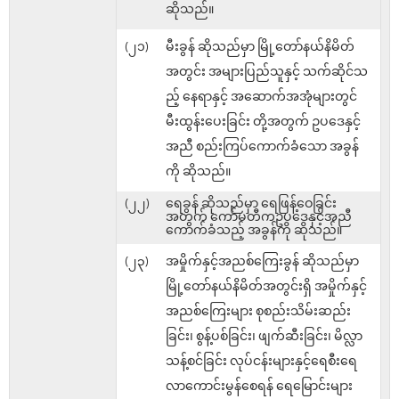
ဆိုသည်။
(၂၁)
မီးခွန် ဆိုသည်မှာ မြို့တော်နယ်နိမိတ်
အတွင်း အများပြည်သူနှင့် သက်ဆိုင်သ
ည့် နေရာနှင့် အဆောက်အအုံများတွင်
မီးထွန်းပေးခြင်း တို့အတွက် ဥပဒေနှင့်
အညီ စည်းကြပ်ကောက်ခံသော အခွန်
ကို ဆိုသည်။
(၂၂)
ရေခွန် ဆိုသည်မှာ ရေဖြန့်ဝေခြင်း
အတွက် ကော်မတီကဥပဒေနှင့်အညီ
ကောက်ခံသည့် အခွန်ကို ဆိုသည်။
(၂၃)
အမှိုက်နှင့်အညစ်ကြေးခွန် ဆိုသည်မှာ
မြို့တော်နယ်နိမိတ်အတွင်းရှိ အမှိုက်နှင့်
အညစ်ကြေးများ စုစည်းသိမ်းဆည်း
ခြင်း၊ စွန့်ပစ်ခြင်း၊ ဖျက်ဆီးခြင်း၊ မိလ္လာ
သန့်စင်ခြင်း လုပ်ငန်းများနှင့်ရေစီးရေ
လာကောင်းမွန်စေရန် ရေမြောင်းများ