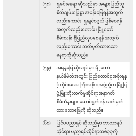
(၅၈)
ရှုခင်းနေရာ ဆိုသည်မှာ အများပြည်သူ
စိတ်ချမ်းမြေ့စွာ အပန်းဖြေရန်အတွက်
လည်းကောင်း၊ ရှုချင်စဖွယ်ဖြစ်စေရန်
အတွက်လည်းကောင်း၊ မြို့တော်
စိမ်းလန်း စိုပြည်လှပစေရန် အတွက်
လည်းကောင်း သတ်မှတ်ထားသော
နေရာကိုဆိုသည်။
(၅၉)
အရန်မြေ ဆိုသည်မှာ မြို့တော်
နယ်နိမိတ်အတွင်း ပြည်ထောင်စုအစိုးရနှ
င့် တိုင်းဒေသကြီးအစိုးရအဖွဲ့တို့က မြို့ပြ
ဖွံ့ဖြိုးတိုးတက်မှုဆိုင်ရာအနာဂတ်
စီမံကိန်းများ ဆောင်ရွက်ရန် သတ်မှတ်
ထားသောမြေကို ဆိုသည်။
(၆၀)
ပြင်ပပညာရှင် ဆိုသည်မှာ ဘာသာရပ်
ဆိုင်ရာ၊ ပညာရပ်ဆိုင်ရာတစ်ခုခုကို