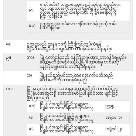
ကော်မတီ၏ ဘဏ္ဍာငွေအရအသုံးဆိုင်ရာကိစ္စရပ်များ
တွင် လျာထားချက်အတိုင်း ရရှိရေး နှင့် ဘဏ္ဍာရေး
(ဂ)
စည်းမျဉ်းနှင့်အညီ ထိရောက်စွာ သုံးစွဲစေရေးတို့ကို
ကြီးကြပ်ခြင်း၊
ဥက္ကဋ္ဌက ပေးအပ်သော အခြားတာဝန်များကို ထမ်း
(ဃ)
ဆောင်ခြင်း။
၈။
ဥက္ကဋ္ဌသည် ဌာနများကို ကြီးကြပ်ကွပ်ကဲရန်
တွဲဖက်အတွင်းရေးမှူးအား တာဝန်ပေးအပ်ရမည်။
၉။
(က)
မြို့တော်ဝန်သည် ဝန်ကြီးချုပ်အား တာဝန်ခံရမည်။
ကော်မတီဝင်များသည် မြို့တော်ဝန်မှ တစ်ဆင့်
ဝန်ကြီးချုပ်အား တာဝန်ခံရမည်။
(ခ)
မြို့နယ်စည်ပင်သာယာရေးကော်မတီသည်
ကော်မတီကို တာဝန်ခံရမည်။
၁၀။
မြို့နယ်စည်ပင်သာယာရေးကော်မတီကို သက်ဆိုင်ရာ
မြို့နယ်အတွင်းရှိ အောက်ဖော်ပြပါ နိုင်ငံသား များဖြင့်
ဖွဲ့စည်းရမည်-
မြို့နယ်အတွင်းရှိပြည်သူများက
(က)
ဥက္ကဋ္ဌ
ရွေးကောက်တင်မြှောက်ခြင်းခံရသူ
မြို့နယ်အတွင်းရှိ ပြည်သူများက
(ခ)
အဖွဲ့ဝင် (၁)
ရွေးကောက်တင်မြှောက်ခြင်းခံရသူ
မြို့နယ်အတွင်းရှိပြည်သူများက
(ဂ)
အဖွဲ့ဝင် (၂)
ရွေးကောက်တင်မြှောက်ခြင်းခံရသူ