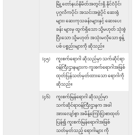
မြို့တော်နယ်နိမိတ်အတွင်းရှိ နိုင်ငံပိုင်၊
ပုဂ္ဂလိကပိုင်၊ အသင်းအဖွဲ့ပိုင် ဆေးရုံ
များ၊ ဆေးကုသခန်းများနှင့် ဆေးပေး
ခန်း များမှ ထွက်ရှိသော သို့မဟုတ် သုံးစွဲ
ပြီးသော သို့မဟုတ် အသုံးမလိုသော စွန့်
ပစ် ပစ္စည်းများကို ဆိုသည်။
(၄၅)
ကူးစက်ရောဂါ ဆိုသည်မှာ သက်ဆိုင်ရာ
ဝန်ကြီးဌာနများက ကူးစက်ရောဂါအဖြစ်
ထုတ်ပြန်သတ်မှတ်ထားသော ရောဂါကို
ဆိုသည်။
(၄၆)
ကူးစက်မြန်ရောဂါ ဆိုသည်မှာ
သက်ဆိုင်ရာဝန်ကြီးဌာနက အခါ
အားလျော်စွာ အမိန့်ကြော်ငြာစာထုတ်
ပြန်၍ ကူးစက်မြန်ရောဂါအဖြစ်
သတ်မှတ်သည့် ရောဂါများ ကို