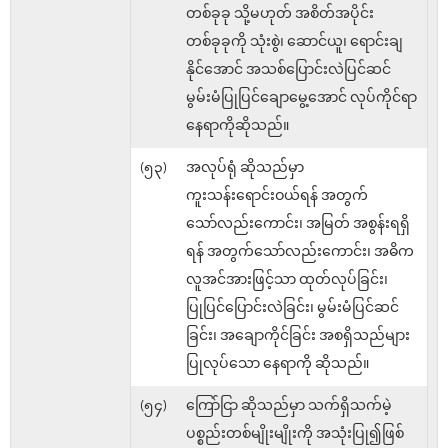
တစ်ခုခု သို့မဟုတ် အစိတ်အပိုင်း
တစ်ခုခုကို သုံးစွဲ၊ ဆောင်ယူ၊ ရောင်းချ
နိုင်အောင် အသစ်ပြောင်းလဲပြင်ဆင်
မွမ်းမံပြုပြင်ချောမွေ့အောင် လုပ်ကိုင်ရာ
နေရာကိုဆိုသည်။
(၅၃)
အလုပ်ရုံ ဆိုသည်မှာ
ကူးသန်းရောင်းဝယ်ရန် အတွက်
သော်လည်းကောင်း၊ အမြတ် အစွန်းရရှိ
ရန် အတွက်သော်လည်းကောင်း၊ အဓိက
လူအင်အားဖြင့်သာ ထုတ်လုပ်ခြင်း၊
ပြုပြင်ပြောင်းလဲခြင်း၊ မွမ်းမံပြင်ဆင်
ခြင်း၊ အချောကိုင်ခြင်း အစရှိသည်များ
ပြုလုပ်သော နေရာကို ဆိုသည်။
(၅၄)
ကြော်ငြာ ဆိုသည်မှာ သက်ရှိသက်မဲ့
ပစ္စည်းတစ်မျိုးမျိုးကို အသုံးပြု၍ဖြစ်