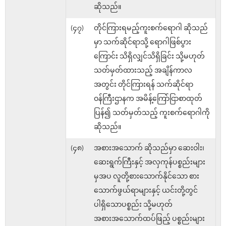
ဆိုသည်။
(၄၇)
တိုင်ကြားရမည့်ကူးစက်ရောဂါ ဆိုသည်
မှာ သက်ဆိုင်ရာသို့ ရောဂါဖြစ်ပွား
ကြောင်း သိရှိလျှင်သိရှိခြင်း သို့မဟုတ်
သတ်မှတ်ထားသည့် အချိန်ကာလ
အတွင်း တိုင်ကြားရန် သက်ဆိုင်ရာ
ဝန်ကြီးဌာနက အမိန့်ကြော်ငြာစာထုတ်
ပြန်၍ သတ်မှတ်သည့် ကူးစက်ရောဂါကို
ဆိုသည်။
(၄၈)
အစားအသောက် ဆိုသည်မှာ ဆေးဝါး၊
ဆေးရွက်ကြီးနှင့် အလှကုန်ပစ္စည်းများ
မှအပ လူတို့စားသောက်နိုင်သော စား
သောက်ဖွယ်ရာများနှင့် ယင်းတို့တွင်
ပါရှိသောပစ္စည်း သို့မဟုတ်
အစားအသောက်ထပ်ဖြည့် ပစ္စည်းများ