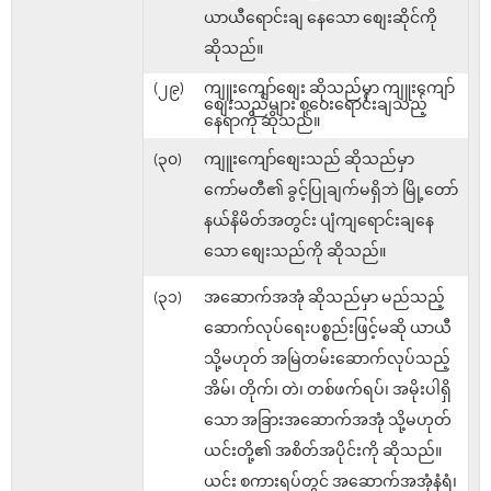
ယာယီရောင်းချ နေသော စျေးဆိုင်ကို
ဆိုသည်။
(၂၉)
ကျူးကျော်စျေး ဆိုသည်မှာ ကျူးကျော်
စျေးသည်များ စုဝေးရောင်းချသည့်
နေရာကို ဆိုသည်။
(၃၀)
ကျူးကျော်စျေးသည် ဆိုသည်မှာ
ကော်မတီ၏ ခွင့်ပြုချက်မရှိဘဲ မြို့တော်
နယ်နိမိတ်အတွင်း ပျံကျရောင်းချနေ
သော စျေးသည်ကို ဆိုသည်။
(၃၁)
အဆောက်အအုံ ဆိုသည်မှာ မည်သည့်
ဆောက်လုပ်ရေးပစ္စည်းဖြင့်မဆို ယာယီ
သို့မဟုတ် အမြဲတမ်းဆောက်လုပ်သည့်
အိမ်၊ တိုက်၊ တဲ၊ တစ်ဖက်ရပ်၊ အမိုးပါရှိ
သော အခြားအဆောက်အအုံ သို့မဟုတ်
ယင်းတို့၏ အစိတ်အပိုင်းကို ဆိုသည်။
ယင်း စကားရပ်တွင် အဆောက်အအုံနံရံ၊