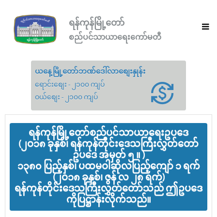
ရန်ကုန်မြို့တော်
စည်ပင်သာယာရေးကော်မတီ
ယနေ့မြို့တော်ဘဏ်ဒေါ်လာစျေးနှုန်း
ရောင်းစျေး - ၂၁၀၀ ကျပ်
ဝယ်စျေး - ၂၁၀၀ ကျပ်
ရန်ကုန်မြို့တော်စည်ပင်သာယာရေးဥပဒေ
(၂ဝ၁၈ ခုနှစ်၊ ရန်ကုန်တိုင်းဒေသကြီးလွှတ်တော်
ဥပဒေ အမှတ် ၅ ။ )
၁၃၈၀ ပြည့်နှစ်၊ ပထမဝါဆိုလပြည့်ကျော် ၁ ရက်
(၂ဝ၁၈ ခုနှစ်၊ ဇွန် လ ၂၈ ရက်)
ရန်ကုန်တိုင်းဒေသကြီးလွှတ်တော်သည် ဤဥပဒေ
ကိုပြဋ္ဌာန်းလိုက်သည်။