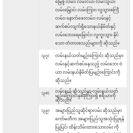
မြေဖို့ လမ်း၊ လမ်းငယ်၊ လမ်းသွယ်၊
လမ်းမြှောင်၊ လမ်းကြား၊ လူသွားစင်္ကြံ
လမ်း၊ နောက်ဖေးလမ်း၊ လမ်းနှင့်
ဆက်စပ်လျက်ရှိသောနယ်နိမိတ်နှင့်
လမ်းဘေးရေမြောင်း၊ လူကူးသွား နိုင်
သော တံတားစသည်များကို ဆိုသည်။
(၃၇)
လမ်းနယ်သတ်မျဉ်းကြောင်း ဆိုသည်မှာ
လမ်းနှင့်ဆက်စပ်နေသည့် လမ်းဘေး ဝဲ
ယာ လမ်းနယ်နိမိတ်ပြမျဉ်းကြောင်းကို
ဆိုသည်။
လမ်းနယ် ဆိုသည်မှာ လမ်းနယ်သတ်
(၃၈)
မျဉ်းကြောင်းနှစ်ခုကြားရှိ ဧရိယာကို
ဆိုသည်။
(၃၉)
အများပြည်သူဆိုင်ရာလမ်း ဆိုသည်မှာ
ကော်မတီက အများပြည်သူအသုံးပြုရန်
ပြုပြင်၊ ထိန်းသိမ်းထားသောလမ်း ကို