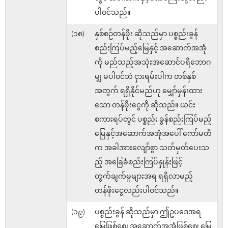
ပါဝင်သည်။
(၁၈)
နှစ်စဉ်တန်ဖိုး ဆိုသည်မှာ ပစ္စည်းခွန်
စည်းကြပ်မည့်မြေနှင့် အဆောက်အအုံ
ကို မည်သည့်အသုံးအဆောင်ပရိဘောဂ
မျှ မပါဝင်ဘဲ ငှားရမ်းပါက တစ်နှစ်
အတွက် ရရှိနိုင်မည်ဟု မျှော်မှန်းထား
သော တန်ဖိုးငွေကို ဆိုသည်။ ယင်း
စကားရပ်တွင် ပစ္စည်း ခွန်စည်းကြပ်မည့်
မြေနှင့်အဆောက်အအုံအပေါ် ကော်မတီ
က အခါအားလျော်စွာ သတ်မှတ်ပေးသ
ည့် အခြေခံစည်းကြပ်နှုန်းဖြင့်
တွက်ချက်မှုများအရ ရရှိလာမည့်
တန်ဖိုးငွေလည်းပါဝင်သည်။
(၁၉)
ပစ္စည်းခွန် ဆိုသည်မှာ ဤဥပဒေအရ
မြေဖြစ်စေ၊ အဆောက်အအုံဖြစ်စေ၊ မြေ