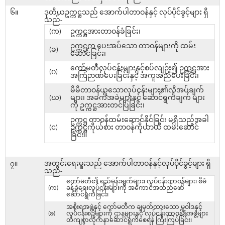
၆။
ဒုတိယဥက္ကဋ္ဌသည် အောက်ပါတာဝန်နှင့် လုပ်ပိုင်ခွင့်များ ရှိ
သည်-
(က)
ဥက္ကဋ္ဌအားတာဝန်ခံခြင်း၊
ဥက္ကဋ္ဌက ပေးအပ်သော တာဝန်များကို ထမ်း
(ခ)
ဆောင်ခြင်း၊
ကော်မတီလုပ်ငန်းများနှင့်စပ်လျဉ်း၍ ဥက္ကဋ္ဌအား
(ဂ)
အကြံဉာဏ်ပေးခြင်းနှင့် အကူအညီပေးခြင်း၊
မိမိတာဝန်ယူသောလုပ်ငန်းများ၏လိုအပ်ချက်
(ဃ)
များ၊ အခက်အခဲများနှင့် ဆောင်ရွက်ချက် များ
ကို ဥက္ကဋ္ဌအားတင်ပြခြင်း၊
ဥက္ကဋ္ဌ တာဝန်ထမ်းဆောင်နိုင်ခြင်း မရှိသည့်အခါ
(င)
ဥက္ကဋ္ဌကိုယ်စား တာဝန်ကိုယာယီ ထမ်းဆောင်
ခြင်း။
၇။
အတွင်းရေးမှူးသည် အောက်ပါတာဝန်နှင့်လုပ်ပိုင်ခွင့်များ ရှိ
သည်-
ကော်မတီ၏ ရည်မှန်းချက်များ၊ လုပ်ငန်းတာဝန်များ၊ စီမံ
(က)
ခန့်ခွဲရေးလုပ်ငန်းများကို အကောင်အထည်ဖော်
ဆောင်ရွက်ခြင်း၊
အစိုးရအဖွဲ့နှင့် ကော်မတီက ချမှတ်ထားသော မူဝါဒနှင့်
(ခ)
လုပ်ငန်းစဉ်များကို ဌာနများနှင့် လုပ်ငန်းတာဝန်ခံအဖွဲ့များ
တိကျစွာလိုက်နာဆောင်ရွက်စေရန် ကြီးကြပ်ခြင်း၊