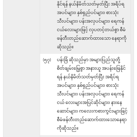
နိုင်ရန် နယ်နိမိတ်သတ်မှတ်ပြီး အရိပ်ရ
အပင်များ၊ နှစ်ရှည်ပင်များ၊ စားသုံး
သီးပင်များ၊ ပန်းအလှပင်များ၊ ရေကန်
ငယ်လေးများဖြင့် လှပတင့်တယ်စွာ စီမံ
ဖန်တီးတည်ဆောက်ထားသော နေရာကို
ဆိုသည်။
(၅၇)
ပန်းခြံ ဆိုသည်မှာ အများပြည်သူတို့
စိတ်ချမ်းမြေ့စွာ အနားယူ အပန်းဖြေနိုင်
ရန် နယ်နိမိတ်သတ်မှတ်ပြီး အရိပ်ရ
အပင်များ၊ နှစ်ရှည်ပင်များ၊ စားသုံး
သီးပင်များ၊ ပန်းအလှပင်များ၊ ရေကန်
ငယ် လေးများအပြင်ဆိုင်များ၊ နားနေ
ဆောင်များ၊ ကလေးကစားကွင်းများဖြင့်
စီမံဖန်တီးတည်ဆောက်ထားသောနေရာ
ကိုဆိုသည်။