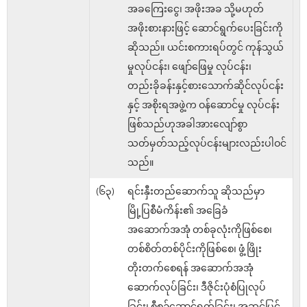
အခကြေးငွေ၊ အဖိုးအခ သို့မဟုတ်
အဖိုးစားနားဖြင့် ဆောင်ရွက်ပေးခြင်းကို
ဆိုသည်။ ယင်းစကားရပ်တွင် ကုန်သွယ်
မှုလုပ်ငန်း၊ ဖျော်ဖြေမှု လုပ်ငန်း၊
တည်းခိုခန်းနှင့်စားသောက်ဆိုင်လုပ်ငန်း
နှင့် အစိုးရအဖွဲ့က ဝန်ဆောင်မှု လုပ်ငန်း
ဖြစ်သည်ဟုအခါအားလျော်စွာ
သတ်မှတ်သည့်လုပ်ငန်းများလည်းပါဝင်
သည်။
(၆၃)
ရင်းနှီးတည်ဆောက်သူ ဆိုသည်မှာ
မြို့ပြစီမံကိန်း၏ အခြေခံ
အဆောက်အအုံ တစ်ခုလုံးကိုဖြစ်စေ၊
တစ်စိတ်တစ်ပိုင်းကိုဖြစ်စေ၊ ဖွံ့ဖြိုး
တိုးတက်စေရန် အဆောက်အအုံ
ဆောက်လုပ်ခြင်း၊ ဒီဇိုင်းပုံစံပြုလုပ်