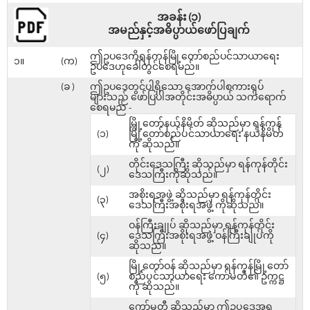
အခန်း (၁)
အမည်နှင့်အဓိပ္ပာယ်ဖော်ပြချက်
ဤဥပဒေကိုရန်ကုန်မြို့တော်စည်ပင်သာယာရေး
၁။
(က)
ဥပဒေဟုခေါ်တွင်စေရမည်။
(ခ )
ဤဥပဒေတွင်ပါရှိသော အောက်ပါစကားရပ်
များသည် ဖော်ပြပါအတိုင်းအဓိပ္ပာယ် သက်ရောက်
စေရမည် -
မြို့တော်နယ်နိမိတ် ဆိုသည်မှာ ရန်ကုန်
(၁)
မြို့တော်စည်ပင်သာယာရေး နယ်နိမိတ်
ကို ဆိုသည်။
တိုင်းဒေသကြီး ဆိုသည်မှာ ရန်ကုန်တိုင်း
(၂)
ဒေသကြီးကိုဆိုသည်။
အစိုးရအဖွဲ့ ဆိုသည်မှာ ရန်ကုန်တိုင်း
(၃)
ဒေသကြီးအစိုးရအဖွဲ့ ကိုဆိုသည်။
ဝန်ကြီးချုပ် ဆိုသည်မှာ ရန်ကုန်တိုင်း
(၄)
ဒေသကြီးအစိုးရအဖွဲ့ ဝန်ကြီးချုပ်ကို
ဆိုသည်။
မြို့တော်ဝန် ဆိုသည်မှာ ရန်ကုန်မြို့တော်
(၅)
စည်ပင်သာယာရေး ကော်မတီ၏ ဥက္ကဋ္ဌ
ကို ဆိုသည်။
ကော်မတီ ဆိုသည်မှာ ဤဥပဒေအရ