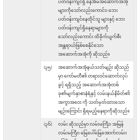
ပတ်ဝန်းကျင်ရှိ နေအိမ်အဆောက်အအုံ
များကိုသော်လည်းကောင်း၊ ဘေး
ပတ်ဝန်းကျင်နေထိုင်သူ များနှင့် ဘေး
ပတ်ဝန်းကျင်ရှိနေရာများကို
သော်လည်းကောင်း ထိခိုက်ပျက်စီး
အန္တရာယ်ဖြစ်စေနိုင်သော
အဆောက်အအုံကို ဆိုသည်။
(၃၅)
အဆောက်အအုံနယ်သတ်မျဉ်း ဆိုသည်
မှာ ကော်မတီ၏ တရားဝင်ဆောက်လုပ်
ခွင့် ရရှိသည့် အဆောက်အအုံတစ်
ခု၏မျက်နှာစာနံရံနှင့် လမ်းနယ်နိမိတ်၏
အကွာအဝေး ကို သတ်မှတ်ထားသော
မျဉ်းကြောင်း ရှိရမည့်နေရာကိုဆိုသည်။
(၃၆)
လမ်း ဆိုသည်မှာ လမ်းမကြီး၊ အမြန်
လမ်းမကြီး၊ မြေပေါ်မြေအောက်လမ်း၊