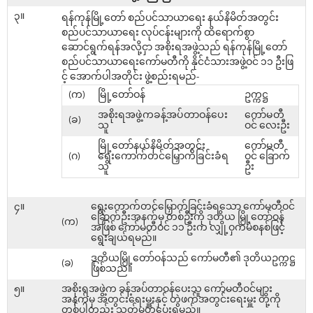
၃။
ရန်ကုန်မြို့တော် စည်ပင်သာယာရေး နယ်နိမိတ်အတွင်း
စည်ပင်သာယာရေး လုပ်ငန်းများကို ထိရောက်စွာ
ဆောင်ရွက်ရန်အလို့ငှာ အစိုးရအဖွဲ့သည် ရန်ကုန်မြို့တော်
စည်ပင်သာယာရေးကော်မတီကို နိုင်ငံသားအဖွဲ့ဝင် ၁၁ ဦးဖြ
င့် အောက်ပါအတိုင်း ဖွဲ့စည်းရမည်-
(က)
မြို့တော်ဝန်
ဥက္ကဋ္ဌ
အစိုးရအဖွဲ့ကခန့်အပ်တာဝန်ပေး
ကော်မတီ
(ခ)
သူ
ဝင် လေးဦး
မြို့တော်နယ်နိမိတ်အတွင်း
ကော်မတီ
(ဂ)
ရွေးကောက်တင်မြှောက်ခြင်းခံရ
ဝင် ခြောက်
သူ
ဦး
၄။
ရွေးကောက်တင်မြှောက်ခြင်းခံရသော ကော်မတီဝင်
ခြောက်ဦးအနက်မှ တစ်ဦးကို ဒုတိယ မြို့တော်ဝန်
(က)
အဖြစ် ကော်မတီဝင် ၁၁ ဦးက လျှို့ဝှက်မဲစနစ်ဖြင့်
ရွေးချယ်ရမည်။
ဒုတိယမြို့တော်ဝန်သည် ကော်မတီ၏ ဒုတိယဥက္ကဋ္ဌ
(ခ)
ဖြစ်သည်။
၅။
အစိုးရအဖွဲ့က ခန့်အပ်တာဝန်ပေးသူ ကော်မတီဝင်များ
အနက်မှ အတွင်းရေးမှူးနှင့် တွဲဖက်အတွင်းရေးမှူး တို့ကို
တစ်ပါတည်း သတ်မှတ်ပေးရမည်။