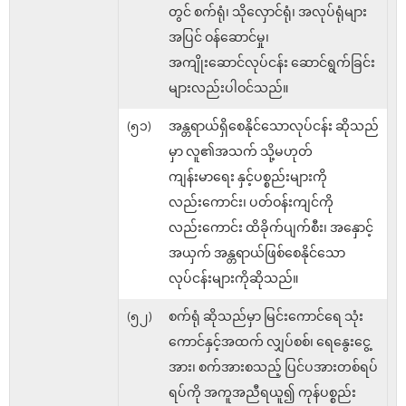
တွင် စက်ရုံ၊ သိုလှောင်ရုံ၊ အလုပ်ရုံများ
အပြင် ဝန်ဆောင်မှု၊
အကျိုးဆောင်လုပ်ငန်း ဆောင်ရွက်ခြင်း
များလည်းပါဝင်သည်။
(၅၁)
အန္တရာယ်ရှိစေနိုင်သောလုပ်ငန်း ဆိုသည်
မှာ လူ၏အသက် သို့မဟုတ်
ကျန်းမာရေး နှင့်ပစ္စည်းများကို
လည်းကောင်း၊ ပတ်ဝန်းကျင်ကို
လည်းကောင်း ထိခိုက်ပျက်စီး၊ အနှောင့်
အယှက် အန္တရာယ်ဖြစ်စေနိုင်သော
လုပ်ငန်းများကိုဆိုသည်။
(၅၂)
စက်ရုံ ဆိုသည်မှာ မြင်းကောင်ရေ သုံး
ကောင်နှင့်အထက် လျှပ်စစ်၊ ရေနွေးငွေ့
အား၊ စက်အားစသည့် ပြင်ပအားတစ်ရပ်
ရပ်ကို အကူအညီရယူ၍ ကုန်ပစ္စည်း