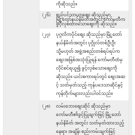
ကိုဆိုသည်။
(၂၆)
စည်ပင်သာယာဈေး ဆိုသည်မှာ
မြို့တော်နယ်နိမိတ်အတွင်း ကော်မတီက
ဖွင့်လှစ်ထားသောဈေးကို ဆိုသည်။
(၂၇)
ပုဂ္ဂလိကပိုင်စျေး ဆိုသည်မှာ မြို့တော်
နယ်နိမိတ်အတွင်း ပုဂ္ဂိုလ်တစ်ဦးဦး
သို့မဟုတ် အဖွဲ့အစည်းတစ်ရပ်ရပ်က
စျေးအဖြစ်အသုံးပြုရန် ကော်မတီထံမှ
လိုင်စင်ရယူ၍ ဖွင့်လှစ်သောစျေးကို
ဆိုသည်။ ယင်းစကားရပ်တွင် စျေးအဆ
င့် သတ်မှတ်သည့် ကုန်ပဒေသာဆိုင်နှင့်
ကုန်တိုက်များလည်းပါဝင်သည်။
(၂၈)
လမ်းဘေးစျေးဆိုင် ဆိုသည်မှာ
ကော်မတီ၏ခွင့်ပြုချက်ဖြင့် မြို့တော်
နယ်နိမိတ် အတွင်း သတ်မှတ်ထားသည့်
နေရာ၊ အချိန်၊ စည်းကမ်းချက်ဖြင့်