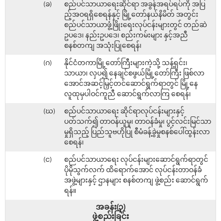
(ခ)
စည်ပင်သာယာရေးဆိုင်ရာ အခွန်အရပ်ရပ်ကို အပြ
ည့်အဝရရှိစေရန်နှင့် မြို့တော်နယ်နိမိတ် အတွင်း
စည်ပင်သာယာဖွံ့ဖြိုးရေးလုပ်ငန်းများတွင် တည်ဆဲ
ဥပဒေ၊ နည်းဥပဒေ၊ စည်းကမ်းများ နှင့်အညီ
စနစ်တကျ အသုံးပြုစေရန်၊
(ဂ)
နိုင်ငံတကာမြို့တော်ကြီးများကဲ့သို့ သန့်ရှင်း၊
သာယာ၊ လှပ၍ နေချင်စဖွယ်မြို့တော်ကြီး ဖြစ်လာ
အောင်အဆင့်မြှင့်တင်ဆောင်ရွက်ရာတွင် မြို့နေ
လူထုမှပါဝင်ကူညီ ဆောင်ရွက်လာကြ စေရန်၊
(ဃ)
စည်ပင်သာယာရေး ဆိုင်ရာလုပ်ငန်းများနှင့်
ပတ်သက်၍ တာဝန်ယူမှု၊ တာဝန်ခံမှု၊ ပွင့်လင်းမြင်သာ
မှုရှိသည့် ပြည်သူဗဟိုပြု စီမံခန့်ခွဲမှုစနစ်ပေါ်ထွန်းလာ
စေရန်၊
(င)
စည်ပင်သာယာရေး လုပ်ငန်းများဆောင်ရွက်ရာတွင်
ပိုမိုသွက်လက် ထိရောက်အောင် လုပ်ငန်းတာဝန်ခံ
အဖွဲ့များနှင့် ဌာနများ စနစ်တကျ ဖွဲ့စည်း ဆောင်ရွက်
ရန်။
အခန်း(၃)
ဖွဲ့စည်းခြင်း