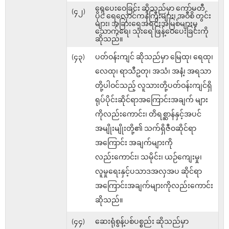
ရေပေးဝေခြင်း ဆိုသည်မှာ ကော်မတီ
(၄၂)
ပိုင် ရေလှောင်ကန်ကြီးများ၊ အဝီစိ တွင်း
များ၊ အခြားရေအရင်းအမြစ်များမှ
သောက်ရေ၊ သုံးရေ ဖြန့်ဝေပေးခြင်းကို
ဆိုသည်။
(၄၃)
ပတ်ဝန်းကျင် ဆိုသည်မှာ မြေထု၊ ရေထု၊
လေထု၊ ရာသီဥတု၊ အသံ၊ အနံ့၊ အရသာ
တို့ပါဝင်သည့် လူသားတို့ပတ်ဝန်းကျင်ရှိ
ရုပ်ပိုင်းဆိုင်ရာအကြောင်းအချက် များ
ကိုလည်းကောင်း၊ တိရစ္ဆာန်နှင့်အပင်
အမျိုးမျိုးတို့၏ သက်ရှိဇီဝဆိုင်ရာ
အကြောင်း အချက်များကို
လည်းကောင်း၊ သမိုင်း၊ ယဉ်ကျေးမှု၊
လူမှုရေးနှင့်ပသာဒအလှအပ ဆိုင်ရာ
အကြောင်းအချက်များကိုလည်းကောင်း
ဆိုသည်။
(၄၄)
ဆေးရုံစွန့်ပစ်ပစ္စည်း ဆိုသည်မှာ