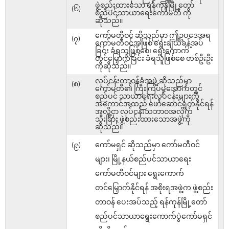
ဖွဲ့စည်းထားသော ရန်ကုန်မြို့တော်
(၆)
စည်ပင်သာယာရေးကော်မတီ ကို
ဆိုသည်။
ကော်မတီဝင် ဆိုသည်မှာ ဤဥပဒေအရ
(၇)
ကော်မတီဝင်အဖြစ် ရွေးချယ်ခန့်အပ်
ခြင်း ခံရသူဖြစ်စေ၊ ရွေးကောက်
တင်မြှောက်ခြင်း ခံရသူဖြစ်စေ တစ်ဦးဦး
ကိုဆိုသည်။
လုပ်ငန်းတာဝန်ခံအဖွဲ့ ဆိုသည်မှာ
(၈)
ကော်မတီ၏ ကြီးကြပ်မှုအောက်တွင်
စည်ပင် သာယာရေးလုပ်ငန်းများကို
အကောင်အထည် ဖော်ဆောင်ရွက်နိုင်ရန်
အလို့ငှာ လုပ်ငန်းသဘာဝအလိုက်
သီးခြား ဖွဲ့စည်းထားသောအဖွဲ့ကို
ဆိုသည်။
(၉)
ကော်မရှင် ဆိုသည်မှာ ကော်မတီဝင်
များ၊ မြို့နယ်စည်ပင်သာယာရေး
ကော်မတီဝင်များ ရွေးကောက်
တင်မြှောက်နိုင်ရန် အစိုးရအဖွဲ့က ဖွဲ့စည်း
တာဝန် ပေးအပ်သည့် ရန်ကုန်မြို့တော်
စည်ပင်သာယာရွေးကောက်ပွဲကော်မရှင်