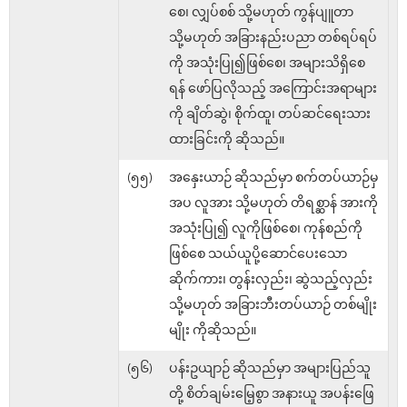
စေ၊ လျှပ်စစ် သို့မဟုတ် ကွန်ပျူတာ
သို့မဟုတ် အခြားနည်းပညာ တစ်ရပ်ရပ်
ကို အသုံးပြု၍ဖြစ်စေ၊ အများသိရှိစေ
ရန် ဖော်ပြလိုသည့် အကြောင်းအရာများ
ကို ချိတ်ဆွဲ၊ စိုက်ထူ၊ တပ်ဆင်ရေးသား
ထားခြင်းကို ဆိုသည်။
(၅၅)
အနှေးယာဉ် ဆိုသည်မှာ စက်တပ်ယာဉ်မှ
အပ လူအား သို့မဟုတ် တိရစ္ဆာန် အားကို
အသုံးပြု၍ လူကိုဖြစ်စေ၊ ကုန်စည်ကို
ဖြစ်စေ သယ်ယူပို့ဆောင်ပေးသော
ဆိုက်ကား၊ တွန်းလှည်း၊ ဆွဲသည့်လှည်း
သို့မဟုတ် အခြားဘီးတပ်ယာဉ် တစ်မျိုး
မျိုး ကိုဆိုသည်။
(၅၆)
ပန်းဥယျာဉ် ဆိုသည်မှာ အများပြည်သူ
တို့ စိတ်ချမ်းမြေ့စွာ အနားယူ အပန်းဖြေ