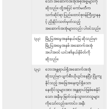
သော အဆောက်အအုံအစုအဖွဲ့များကို
ဆိုသည်။ ထို့အပြင် ကော်မတီက
သက်ဆိုင်ရာ ပြည်ထောင်စုဝန်ကြီးဌာနနှ
င့် ညှိနှိုင်းသတ်မှတ်သည့်
အဆောက်အအုံများလည်း ပါဝင်သည်။
(၃၃)
မြို့ပြအမွေအနှစ်နယ်မြေ ဆိုသည်မှာ
မြို့ပြအမွေအနှစ် အဆောက်အအုံ
အပါအဝင် ယင်း၏နယ်နိမိတ်ကို
ဆိုသည်။
(၃၄)
ဘေးအန္တရာယ်ရှိအဆောက်အအုံ
ဆိုသည်မှာ ပျက်စီးယိုယွင်းနေပြီး ပြိုကျ
နိုင်သည့် အခြေအနေတွင်ရှိသော
နေထိုင်သူများအား အန္တရာယ်ဖြစ်စေနိုင်
သော အနီးမှ ဖြတ်သန်းသွားလာသူများ
ကိုသော်လည်းကောင်း၊ အနီး