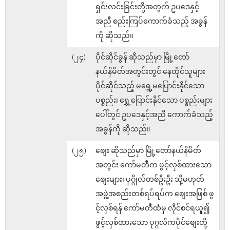
ရှင်းလင်းခြင်းတို့အတွက် ဥပဒေနှင့်
အညီ စည်းကြပ်ကောက်ခံသည့် အခွန်
ကို ဆိုသည်။
(၂၄)
ပိုင်ဆိုင်ခွန် ဆိုသည်မှာ မြို့တော်
နယ်နိမိတ်အတွင်းတွင် နေထိုင်သူများ
ပိုင်ဆိုင်သည့် မရွှေ့မပြောင်းနိုင်သော
ပစ္စည်း၊ ရွှေ့ပြောင်းနိုင်သော ပစ္စည်းများ
ပေါ်တွင် ဥပဒေနှင့်အညီ ကောက်ခံသည့်
အခွန်ကို ဆိုသည်။
(၂၅)
စျေး ဆိုသည်မှာ မြို့တော်နယ်နိမိတ်
အတွင်း ကော်မတီက ဖွင့်လှစ်ထားသော
စျေးများ၊ ပုဂ္ဂိုလ်တစ်ဦးဦး သို့မဟုတ်
အဖွဲ့အစည်းတစ်ရပ်ရပ်က စျေးအဖြစ် ဖွ
င့်လှစ်ရန် ကော်မတီထံမှ လိုင်စင်ရယူ၍
ဖွင့်လှစ်ထားသော ပုဂ္ဂလိကပိုင်စျေးတို့