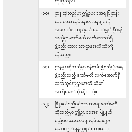
ကိုဆိုသည်။
(၁ဝ)
ဌာန ဆိုသည်မှာ ဤဥပဒေအရ ပြဋ္ဌာန်း
ထားသော လုပ်ငန်းတာဝန်များကို
အကောင်အထည်ဖော် ဆောင်ရွက်နိုင်ရန်
အလို့ငှာ ကော်မတီ လက်အောက်ရှိ
ဖွဲ့စည်း ထားသော ဌာနအသီးသီးကို
ဆိုသည်။
(၁၁)
ဌာနမှူး ဆိုသည်မှာ ဝန်ထမ်းဖွဲ့စည်းပုံအရ
ဖွဲ့စည်းသည့် ကော်မတီ လက်အောက်ရှိ
သက်ဆိုင်ရာဌာနအသီးသီး၏
အကြီးအကဲကို ဆိုသည်။
(၁၂)
မြို့နယ်စည်ပင်သာယာရေးကော်မတီ
ဆိုသည်မှာ ဤဥပဒေအရ မြို့နယ်
စည်ပင် သာယာရေးလုပ်ငန်းများ
ဆောင်ရွက်ရန် ဖွဲ့စည်းထားသော