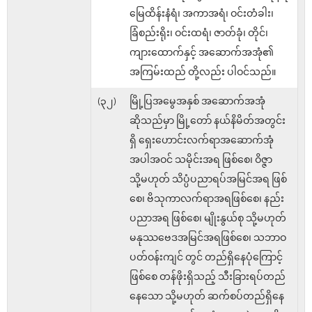
မြေထိန်းနံရံ၊ အကာအရံ၊ ဝင်းတံခါး၊
ခြံစည်းရိုး၊ ဝင်းထရံ၊ ဇာတ်ခုံ၊ တိုင်၊
ကျားထောက်နှင့် အဆောက်အအုံ၏
အကြမ်းထည် တို့လည်း ပါဝင်သည်။
(၃၂)
မြို့ပြအမွေအနှစ် အဆောက်အအုံ
ဆိုသည်မှာ မြို့တော် နယ်နိမိတ်အတွင်း
ရှိ ရှေးဟောင်းလက်ရာအဆောက်အုံ
အပါအဝင် သမိုင်းအရ ဖြစ်စေ၊ ဝိဇ္ဇာ
သို့မဟုတ် သိပ္ပံပညာရပ်အမြင်အရ ဖြစ်
စေ၊ ဗိသုကာလက်ရာအရဖြစ်စေ၊ နည်း
ပညာအရ ဖြစ်စေ၊ မျိုးနွယ်စု သို့မဟုတ်
မနုဿဗေဒအမြင်အရဖြစ်စေ၊ သဘာဝ
ပတ်ဝန်းကျင် တွင် တည်ရှိနေပုံကြောင့်
ဖြစ်စေ တန်ဖိုးရှိသည့် သီးခြားရပ်တည်
နေသော သို့မဟုတ် ဆက်စပ်တည်ရှိနေ