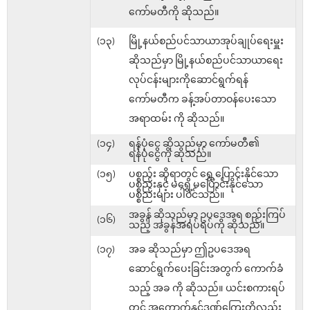
ကော်မတီကို ဆိုသည်။
(၁၃)
မြို့နယ်စည်ပင်သာယာအုပ်ချုပ်ရေးမှူး
ဆိုသည်မှာ မြို့နယ်စည်ပင်သာယာရေး
လုပ်ငန်းများကိုဆောင်ရွက်ရန်
ကော်မတီက ခန့်အပ်တာဝန်ပေးသော
အရာထမ်း ကို ဆိုသည်။
(၁၄)
ရန်ပုံငွေ ဆိုသည်မှာ ကော်မတီ၏
ရန်ပုံငွေကို ဆိုသည်။
(၁၅)
ပစ္စည်း ဆိုရာတွင် ရွှေ့ပြောင်းနိုင်သော
ပစ္စည်းနှင့် မရွှေ့မပြောင်းနိုင်သော
ပစ္စည်းများ ပါဝင်သည်။
အခွန် ဆိုသည်မှာ ဥပဒေအရ စည်းကြပ်
(၁၆)
သည့် အခွန်အရပ်ရပ်ကို ဆိုသည်။
(၁၇)
အခ ဆိုသည်မှာ ဤဥပဒေအရ
ဆောင်ရွက်ပေးခြင်းအတွက် ကောက်ခံ
သည့် အခ ကို ဆိုသည်။ ယင်းစကားရပ်
တွင် အကောက်နှင့်ဒဏ်ကြေးတို့လည်း