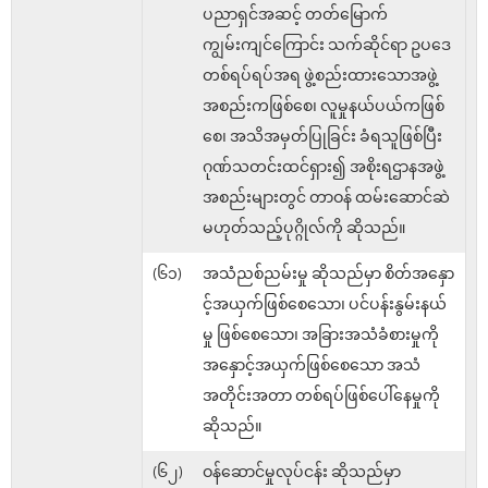
ပညာရှင်အဆင့် တတ်မြောက်
ကျွမ်းကျင်ကြောင်း သက်ဆိုင်ရာ ဥပဒေ
တစ်ရပ်ရပ်အရ ဖွဲ့စည်းထားသောအဖွဲ့
အစည်းကဖြစ်စေ၊ လူမှုနယ်ပယ်ကဖြစ်
စေ၊ အသိအမှတ်ပြုခြင်း ခံရသူဖြစ်ပြီး
ဂုဏ်သတင်းထင်ရှား၍ အစိုးရဌာနအဖွဲ့
အစည်းများတွင် တာဝန် ထမ်းဆောင်ဆဲ
မဟုတ်သည့်ပုဂ္ဂိုလ်ကို ဆိုသည်။
(၆၁)
အသံညစ်ညမ်းမှု ဆိုသည်မှာ စိတ်အနှော
င့်အယှက်ဖြစ်စေသော၊ ပင်ပန်းနွမ်းနယ်
မှု ဖြစ်စေသော၊ အခြားအသံခံစားမှုကို
အနှောင့်အယှက်ဖြစ်စေသော အသံ
အတိုင်းအတာ တစ်ရပ်ဖြစ်ပေါ်နေမှုကို
ဆိုသည်။
(၆၂)
ဝန်ဆောင်မှုလုပ်ငန်း ဆိုသည်မှာ