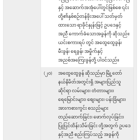
နှင့် အဆောက်အအုံပေါ်တွင်ဖြစ်စေ ၎င်း
တို့၏နှစ်စဉ်တန်ဖိုးအပေါ် သတ်မှတ်
ထားသော ရာခိုင်နှုန်းဖြင့် ဥပဒေနှင့်
အညီ ကောက်ခံသောအခွန်ကို ဆိုသည်။
ယင်းစကားရပ် တွင် အထွေထွေခွန်၊
မီးခွန်၊ ရေခွန်၊ အမှိုက်နှင့်
အညစ်အကြေးခွန်တို့ ပါဝင်သည်။
(၂၀)
အထွေထွေခွန် ဆိုသည်မှာ မြို့တော်
နယ်နိမိတ်အတွင်းရှိ အများပြည်သူ
ဆိုင်ရာ လမ်းများ၊ တံတားများ၊
ရေမြောင်းများ၊ စျေးများ၊ ပန်းခြံများ၊
အားကစားကွင်း စသည်များ
တည်ဆောက်ခြင်း၊ ဖောက်လုပ်ခြင်း၊
ပြုပြင်ထိန်းသိမ်းခြင်း တို့အတွက် ဥပဒေ
နှင့်အညီ စည်းကြပ်သည့် အခွန်ကို