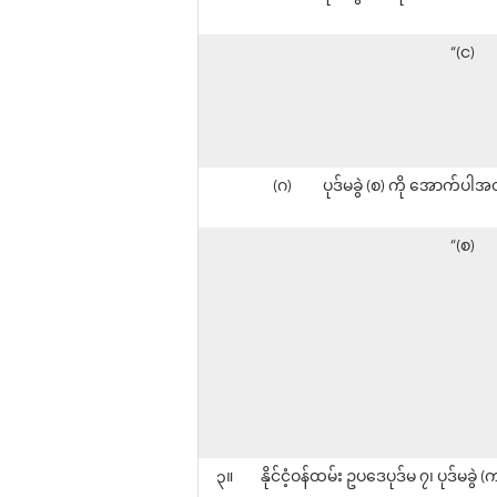
“(င)
(ဂ)
ပုဒ်မခွဲ (စ) ကို အောက်ပါအ
“(စ)
၃။
နိုင်ငံ့ဝန်ထမ်း ဥပဒေပုဒ်မ ၇၊ ပုဒ်မခ