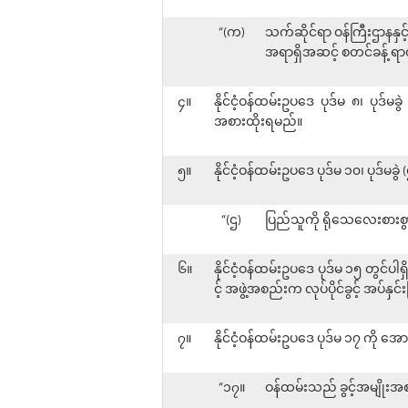
“(က)
သက်ဆိုင်ရာ ဝန်ကြီးဌာနနှ
အရာရှိအဆင့် စတင်ခန့် ရာ
၄။
နိုင်ငံ့ဝန်ထမ်းဥပဒေ ပုဒ်မ ၈၊ ပုဒ်မ
အစားထိုးရမည်။
၅။
နိုင်ငံ့ဝန်ထမ်းဥပဒေ ပုဒ်မ ၁၀၊ ပုဒ်မ
“(ဌ)
ပြည်သူကို ရိုသေလေးစားစွာ
၆။
နိုင်ငံ့ဝန်ထမ်းဥပဒေ ပုဒ်မ ၁၅ တွင်ပါရ
င့် အဖွဲ့အစည်းက လုပ်ပိုင်ခွင့် အပ်နှ
၇။
နိုင်ငံ့ဝန်ထမ်းဥပဒေ ပုဒ်မ ၁၇ ကို အ
“၁၇။
ဝန်ထမ်းသည် ခွင့်အမျိုးအစာ