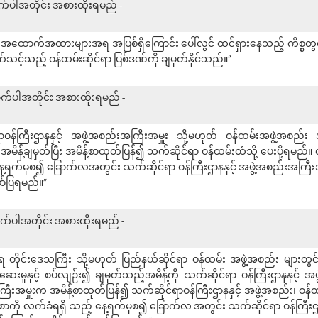
ောက်ပါအတိုင်း အစားထိုးရမည် -
ာ အထောက်အထားများအရ အပြစ်ရှိကြောင်း ပေါ်လွင် ထင်ရှားနေသည့် ကိစ္စတွင် 
က်သင့်သည့် ဝန်ထမ်းဆိုင်ရာ ပြစ်ဒဏ်ကို ချမှတ်နိုင်သည်။”
အောက်ပါအတိုင်း အစားထိုးရမည် -
ာဝန်ကြီးဌာနနှင့် အဖွဲ့အစည်းအကြီးအမှူး သို့မဟုတ် ဝန်ထမ်းအဖွဲ့အစည်း 
အမိန့်ချမှတ်ပြီး အမိန့်စာထုတ်ပြန်၍ သက်ဆိုင်ရာ ဝန်ထမ်းထံသို့ ပေးပို့ရမည်။
ေ့ရက်မှစ၍ ခြောက်လအတွင်း သက်ဆိုင်ရာ ဝန်ကြီးဌာနနှင့် အဖွဲ့အစည်းအကြီးအမ
ော်ပြရမည်။”
ောက်ပါအတိုင်း အစားထိုးရမည် -
ရ တိုင်းဒေသကြီး သို့မဟုတ် ပြည်နယ်ဆိုင်ရာ ဝန်ထမ်း အဖွဲ့အစည်း များတွင
်ဆေးမှုနှင့် စပ်လျဉ်း၍ ချမှတ်သည့်အမိန့်ကို သက်ဆိုင်ရာ ဝန်ကြီးဌာနနှင့် အ
းအမှူးက အမိန့်စာထုတ်ပြန်၍ သက်ဆိုင်ရာဝန်ကြီးဌာနနှင့် အဖွဲ့အစည်း၊ ဝန်ထမ်း
စာကို လက်ခံရရှိ သည့် နေ့ရက်မှစ၍ ခြောက်လ အတွင်း သက်ဆိုင်ရာ ဝန်ကြီးဌာ