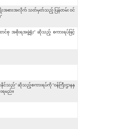
မျိုးအစားအလိုက် သတ်မှတ်သည့် ပြန်တမ်း ဝင်
”
ာင်စု အစိုးရအဖွဲ့ရုံး” ဆိုသည့် စကားရပ်ဖြင့်
ံစားနိုင်သည်” ဆိုသည့်စကားရပ်ကို “ဝန်ကြီးဌာနနှ
ထိုးရမည်။