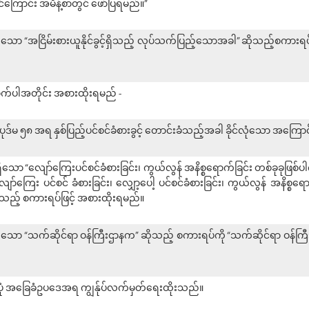
င်ကြောင်း အမိန့်စာတွင် ဖော်ပြရမည်။”
ပါရှိသော “အငြိမ်းစားယူနိုင်ခွင့်ရှိသည့် လုပ်သက်ပြည့်သောအခါ” ဆိုသည့်စကား
အောက်ပါအတိုင်း အစားထိုးရမည် -
ုဒ်မ ၅၈ အရ နှစ်ပြည့်ပင်စင်ခံစားခွင့် တောင်းခံသည့်အခါ ခိုင်လုံသော အကြောင်
ရှိသော “လျော်ကြေးပင်စင်ခံစားခြင်း၊ ကွယ်လွန် အနိစ္စရောက်ခြင်း တစ်ခုခုဖြစ်ပါက
ျော်ကြေး ပင်စင် ခံစားခြင်း၊ လျှော့ပေါ့ ပင်စင်ခံစားခြင်း၊ ကွယ်လွန် အနိစ္စရ
” ဆိုသည့် စကားရပ်ဖြင့် အစားထိုးရမည်။
ပါရှိသော “သက်ဆိုင်ရာ ဝန်ကြီးဌာနက” ဆိုသည့် စကားရပ်ကို “သက်ဆိုင်ရာ ဝန်ကြ
ည်းပုံ အခြေခံဥပဒေအရ ကျွန်ုပ်လက်မှတ်ရေးထိုးသည်။