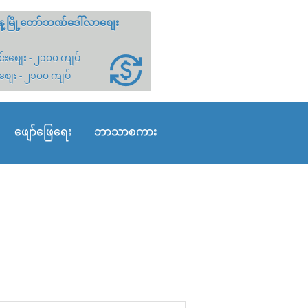
့မြို့တော်ဘဏ်ဒေါ်လာစျေး
်းစျေး - ၂၁၀၀ ကျပ်
စျေး - ၂၁၀၀ ကျပ်
ဖျော်ဖြေရေး
ဘာသာစကား