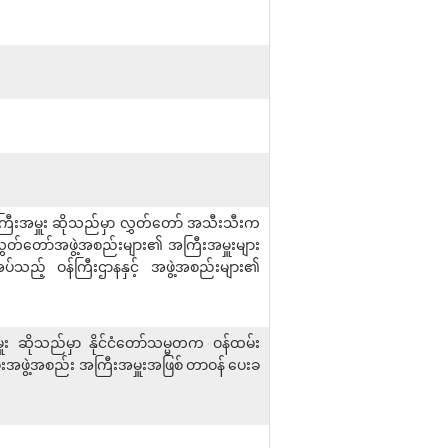
အကြီးအမှူး ဆိုသည်မှာ လွှတ်တော် အသီးသီးက
ှတ်တော်အဖွဲ့အစည်းများ၏ အကြီးအမှူးများ
့အပ်သည့် ဝန်ကြီးဌာနနှင့် အဖွဲ့အစည်းများ၏
ူး ဆိုသည်မှာ နိုင်ငံတော်သမ္မတက ဝန်ထမ်း
မ်းအဖွဲ့အစည်း အကြီးအမှူးအဖြစ် တာဝန် ပေးခ