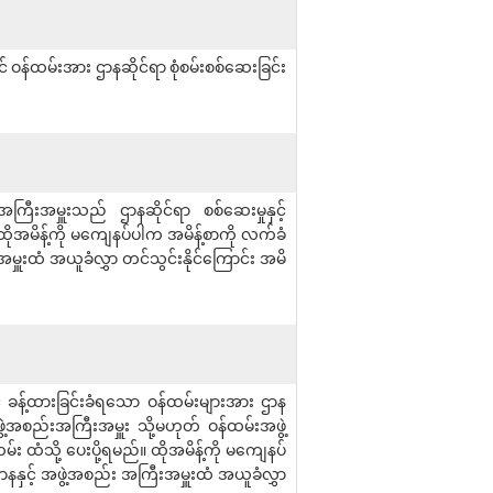
ဝန်ထမ်းအား ဌာနဆိုင်ရာ စုံစမ်းစစ်ဆေးခြင်း
အကြီးအမှူးသည် ဌာနဆိုင်ရာ စစ်ဆေးမှုနှင့်
 ထိုအမိန့်ကို မကျေနပ်ပါက အမိန့်စာကို လက်ခံ
ှူးထံ အယူခံလွှာ တင်သွင်းနိုင်ကြောင်း အမိ
် ခန့်ထားခြင်းခံရသော ဝန်ထမ်းများအား ဌာန
ဖွဲ့အစည်းအကြီးအမှူး သို့မဟုတ် ဝန်ထမ်းအဖွဲ့
 ထံသို့ ပေးပို့ရမည်။ ထိုအမိန့်ကို မကျေနပ်
နနှင့် အဖွဲ့အစည်း အကြီးအမှူးထံ အယူခံလွှာ