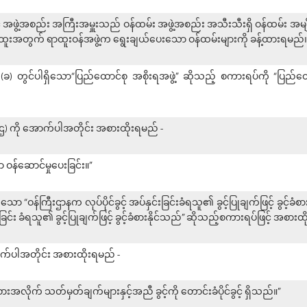
င့် အဖွဲ့အစည်း အကြီးအမှူးသည် ဝန်ထမ်း အဖွဲ့အစည်း အသီးသီးရှိ ဝန်ထမ်း အ
ထူးအတွက် ရာထူးဝန်အဖွဲ့က ရွေးချယ်ပေးသော ဝန်ထမ်းများကို ခန့်ထားရမည်။
ခွဲ (ခ) တွင်ပါရှိသော“ပြည်ထောင်စု အစိုးရအဖွဲ့” ဆိုသည့် စကားရပ်ကို “ပြည်ထေ
ခွဲ (ဌ) ကို အောက်ပါအတိုင်း အစားထိုးရမည် -
 ဝန်ဆောင်မှုပေးခြင်း။”
ှိသော “ဝန်ကြီးဌာနက လုပ်ပိုင်ခွင့် အပ်နှင်းခြင်းခံရသူ၏ ခွင့်ပြုချက်ဖြင့် ခွင့်ခ
င်းခြင်း ခံရသူ၏ ခွင့်ပြုချက်ဖြင့် ခွင့်ခံစားနိုင်သည်” ဆိုသည့်စကားရပ်ဖြင့် အစား
ောက်ပါအတိုင်း အစားထိုးရမည် -
းအလိုက် သတ်မှတ်ချက်များနှင့်အညီ ခွင့်ကို တောင်းခံပိုင်ခွင့် ရှိသည်။”