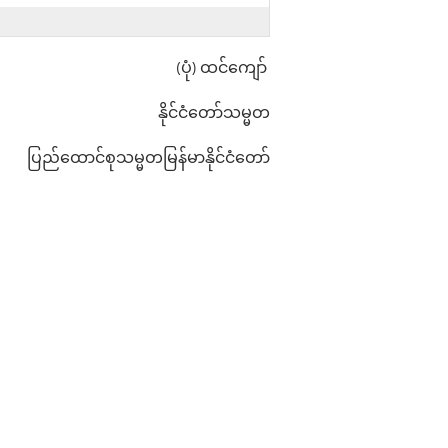
(ပုံ) ထင်ကျော်
နိုင်ငံတော်သမ္မတ
ပြည်ထောင်စုသမ္မတမြန်မာနိုင်ငံတော်