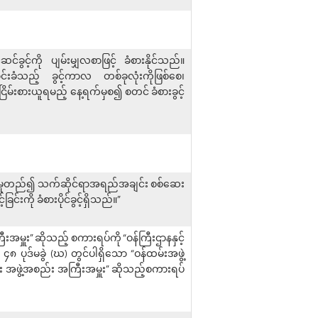
ွင့်ကို ပျမ်းမျှလစာဖြင့် ခံစားနိုင်သည်။
ောင်းခံသည့် ခွင့်ကာလ တစ်ခုလုံးကိုဖြစ်စေ၊
ိမ်းစားယူရမည့် နေ့ရက်မှစ၍ စတင် ခံစားခွင့်
ပေါ် မူတည်၍ သက်ဆိုင်ရာအရည်အချင်း စစ်ဆေး
င်းကို ခံစားပိုင်ခွင့်ရှိသည်။”
ကြီးအမှူး” ဆိုသည့် စကားရပ်ကို “ဝန်ကြီးဌာနနှင့်
၈ ပုဒ်မခွဲ (ဃ) တွင်ပါရှိသော “ဝန်ထမ်းအဖွဲ့
်း အဖွဲ့အစည်း အကြီးအမှူး” ဆိုသည့်စကားရပ်