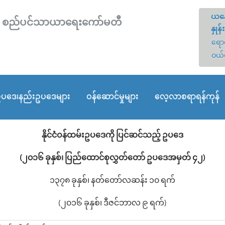
ယနေ
တော် စည်ပင်သာယာရေးကော်မတီ
နှုန်း
ရောင
ဝယ်
ပဒေ၊နည်းဥပဒေများ
ဝန်ဆောင်မှုများ
လေ့လာစရာရန်ကုန်
နိုင်ငံဝန်ထမ်းဥပဒေကို ပြင်ဆင်သည့် ဥပဒေ
(၂၀၁၆ ခုနှစ်၊ ပြည်ထောင်စုလွှတ်တော် ဥပဒေအမှတ် ၄၂)
၁၃၇၈ ခုနှစ်၊ နတ်တော်လဆန်း ၁၀ ရက်
(၂၀၁၆ ခုနှစ်၊ ဒီဇင်ဘာလ ၉ ရက်)