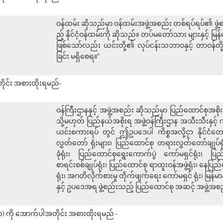
ဝန်ထမ်း ဆိုသည်မှာ ဝန်ထမ်းအဖွဲ့အစည်း တစ်ရပ်ရပ်၏ ဖွဲ့စည
ည့် နိုင်ငံ့ဝန်ထမ်းကို ဆိုသည်။ တပ်မတော်သား များနှင့် မြန်မာ
ဖြစ်သော်လည်း ယင်းတို့၏ လုပ်ငန်းသဘာဝနှင့် တာဝန်တို
ခြင်း မရှိစေရ။”
တိုင်း အစားထိုးရမည်-
ဝန်ကြီးဌာနနှင့် အဖွဲ့အစည်း ဆိုသည်မှာ ပြည်ထောင်စုအစို
သို့မဟုတ် ပြည်နယ်အစိုးရ အဖွဲ့ဝန်ကြီးဌာန အသီးသီးနှင့် ကို
ယင်းစကားရပ် တွင် ဤဥပဒေပါ ကိစ္စအလို့ငှာ နိုင်ငံတော် 
လွှတ်တော် ရုံးများ၊ ပြည်ထောင်စု တရားလွှတ်တော်ချုပ်ရုံး
ခုံရုံး၊ ပြည်ထောင်စုရွေးကောက်ပွဲ ကော်မရှင်ရုံး၊ ပြ
စာရင်းစစ်ချုပ်ရုံး၊ ပြည်ထောင်စု ရာထူးဝန်အဖွဲ့ရုံး၊ နေပြည
ရုံး၊ အဂတိလိုက်စားမှု တိုက်ဖျက်ရေး ကော်မရှင် ရုံး၊ မြန်မာ
နှင့် ဥပဒေအရ ဖွဲ့စည်းသည့် ပြည်ထောင်စု အဆင့် အဖွဲ့အ
ွဲ (က) ကို အောက်ပါအတိုင်း အစားထိုးရမည် -