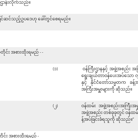
ဌာန်းလိုက်သည်။
 ပြင်ဆင်သည့်ဥပဒေဟု ခေါ်တွင်စေရမည်။
တိုင်း အစားထိုးရမည် - -
(၁)
ဝန်ကြီးဌာနနှင့် အဖွဲ့အစည်း 
ရွေးချယ်တာဝန်ပေးအပ်သော လွ
နှင့် နိုင်ငံတော်သမ္မတက ခန်
အကြီးအမှူးများကို ဆိုသည်။
(၂)
ဝန်ထမ်း အဖွဲ့အစည်းအကြီးအမှ
အဖွဲ့အစည်း တစ်ခုခုတွင် ဝန်ထ
န့်အပ်ခြင်းခံရသူကို ဆိုသည်။”
တိုင်း အစားထိုးရမည် -