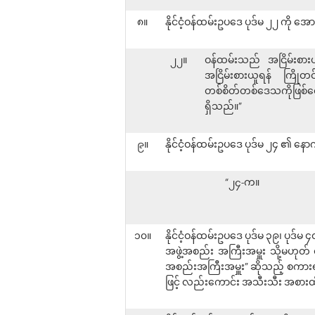
၈။
နိုင်ငံ့ဝန်ထမ်းဥပဒေ ပုဒ်မ ၂၂ ကို အ
၂၂။
ဝန်ထမ်းသည် အငြိမ်းစားယူ
အငြိမ်းစားယူရန် ကြိုတင်
တစ်စိတ်တစ်ဒေသကိုဖြစ်စေ အ
ရှိသည်။”
၉။
နိုင်ငံ့ဝန်ထမ်းဥပဒေ ပုဒ်မ ၂၄ ၏ နေ
“၂၄-က။
၁၀။
နိုင်ငံ့ဝန်ထမ်းဥပဒေ ပုဒ်မ ၃၉၊ ပုဒ်မ ၄
အဖွဲ့အစည်း အကြီးအမှူး သို့မဟုတ် 
အစည်းအကြီးအမှူး” ဆိုသည့် စကားရပ်
ဖြင့် လည်းကောင်း အသီးသီး အစားထ