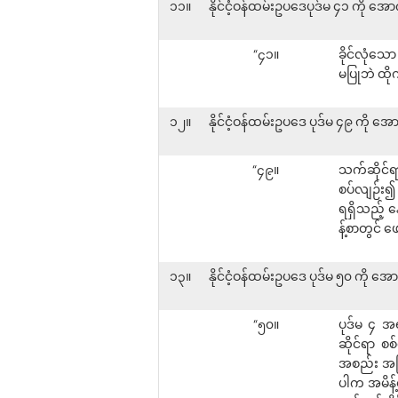
၁၁။
နိုင်ငံ့ဝန်ထမ်းဥပဒေပုဒ်မ ၄၁ ကို အ
“၄၁။
ခိုင်လုံသေ
မပြုဘဲ ထို
၁၂။
နိုင်ငံ့ဝန်ထမ်းဥပဒေ ပုဒ်မ ၄၉ ကို 
“၄၉။
သက်ဆိုင်ရ
စပ်လျဉ်း၍ 
ရရှိသည့် န
န့်စာတွင် ဖ
၁၃။
နိုင်ငံ့ဝန်ထမ်းဥပဒေ ပုဒ်မ ၅၀ ကို အ
“၅၀။
ပုဒ်မ ၄ အ
ဆိုင်ရာ စစ
အစည်း အကြီ
ပါက အမိန့်