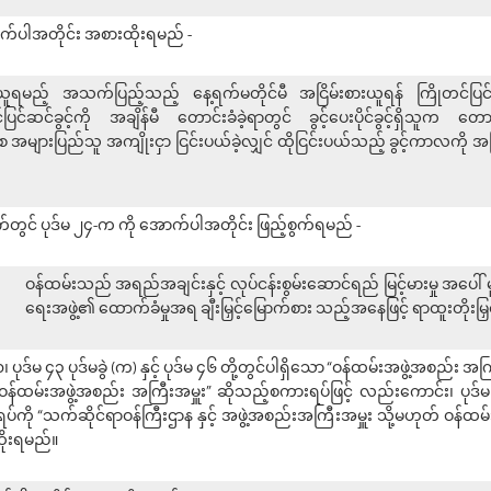
ောက်ပါအတိုင်း အစားထိုးရမည် -
ရမည့် အသက်ပြည့်သည့် နေ့ရက်မတိုင်မီ အငြိမ်းစားယူရန် ကြိုတင်ပြင်ဆင်ခ
ပြင်ဆင်ခွင့်ကို အချိန်မီ တောင်းခံခဲ့ရာတွင် ခွင့်ပေးပိုင်ခွင့်ရှိသူက တ
များပြည်သူ အကျိုးငှာ ငြင်းပယ်ခဲ့လျှင် ထိုငြင်းပယ်သည့် ခွင့်ကာလကို အငြ
ာက်တွင် ပုဒ်မ ၂၄-က ကို အောက်ပါအတိုင်း ဖြည့်စွက်ရမည် -
ဝန်ထမ်းသည် အရည်အချင်းနှင့် လုပ်ငန်းစွမ်းဆောင်ရည် မြင့်မားမှု အ
ရေးအဖွဲ့၏ ထောက်ခံမှုအရ ချီးမြှင့်မြောက်စား သည့်အနေဖြင့် ရာထူးတိုးမြှင့်ခြ
၀၊ ပုဒ်မ ၄၃ ပုဒ်မခွဲ (က) နှင့် ပုဒ်မ ၄၆ တို့တွင်ပါရှိသော “ဝန်ထမ်းအဖွဲ့အစည်း အ
ဝန်ထမ်းအဖွဲ့အစည်း အကြီးအမှူး” ဆိုသည့်စကားရပ်ဖြင့် လည်းကောင်း၊ ပုဒ်မ ၄
ကို “သက်ဆိုင်ရာဝန်ကြီးဌာန နှင့် အဖွဲ့အစည်းအကြီးအမှူး သို့မဟုတ် ဝန်ထမ
ိုးရမည်။