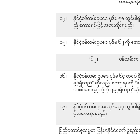
တင်သွင်းနို
၁၄။
နိုင်ငံ့ဝန်ထမ်းဥပဒေ ပုဒ်မ ၅၈ တွင်
ည့် စကားရပ်ဖြင့် အစားထိုးရမည်။
၁၅။
နိုင်ငံ့ဝန်ထမ်းဥပဒေ ပုဒ်မ ၆၂ ကို 
“၆၂။
ဝန်ထမ်းက ပ
၁၆။
နိုင်ငံ့ဝန်ထမ်း ဥပဒေ ပုဒ်မ ၆၄ တွင်ပါ
ခွင့်ရှိသည်” ဆိုသည့် စကားရပ်ကို “လ
ပင်စင်ခံစားခွင့်တို့ကို ရခွင့်ရှိသည်
၁၇။
နိုင်ငံ့ဝန်ထမ်းဥပဒေ ပုဒ်မ ၇၄ တွင်
င့် အစားထိုးရမည်။
ပြည်ထောင်စုသမ္မတ မြန်မာနိုင်ငံတော် ဖွဲ့စ