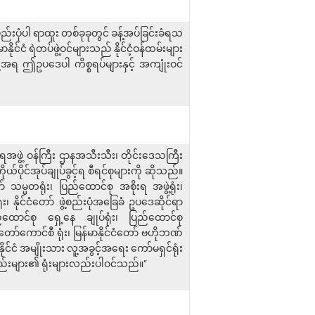
်းပုံပါ ရာထူး တစ်ခုခုတွင် ခန့်အပ်ခြင်းခံရသ
နိုင်ငံ ရဲတပ်ဖွဲ့ဝင်များသည် နိုင်ငံ့ဝန်ထမ်းများ
့အရ ဤဥပဒေပါ ကိစ္စရပ်များနှင့် အကျုံးဝင်
းရအဖွဲ့ ဝန်ကြီး ဌာနအသီးသီး၊ တိုင်းဒေသကြီး
ယ်ပိုင်အုပ်ချုပ်ခွင့်ရ စီရင်စုများကို ဆိုသည်။
သမ္မတရုံး၊ ပြည်ထောင်စု အစိုးရ အဖွဲ့ရုံး၊
၊ နိုင်ငံတော် ဖွဲ့စည်းပုံအခြေခံ ဥပဒေဆိုင်ရာ
ည်ထောင်စု ရှေ့နေ ချုပ်ရုံး၊ ပြည်ထောင်စု
်တော်ကောင်စီ ရုံး၊ မြန်မာနိုင်ငံတော် ဗဟိုဘဏ်
နိုင်ငံ အမျိုးသား လူ့အခွင့်အရေး ကော်မရှင်ရုံး
စည်းများ၏ ရုံးများလည်းပါဝင်သည်။”