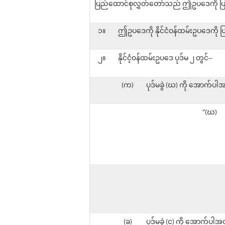
ပြည်ထောင်စုလွှတ်တော်သည် ဤဥပဒေကို ပြ
၁။
ဤဥပဒေကို နိုင်ငံဝန်ထမ်းဥပဒေကို
၂။
နိုင်ငံ့၀န်ထမ်းဥပဒေ ပုဒ်မ ၂ တွင်--
(က)
ပုဒ်မခွဲ (ဃ) ကို အောက်ပါအ
“(ဃ)
(ခ)
ပုဒ်မခွဲ (င) ကို အောက်ပါအ