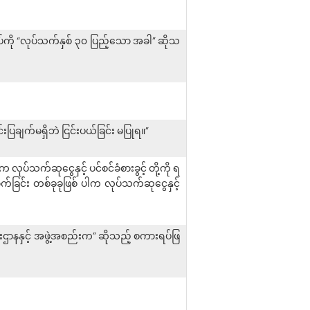
ရပ်ကို “လုပ်သက်နှစ် ၃၀ ပြည့်သော အခါ” ဆိုသ
းပြချက်မရှိဘဲ ငြင်းပယ်ခြင်း မပြုရ။”
 လုပ်သက်ဆုငွေနှင့် ပင်စင်ခံစားခွင့် တို့ကို ရ
ောက်ခြင်း တစ်ခုခုဖြစ် ပါက လုပ်သက်ဆုငွေနှင့်
ီးဌာနနှင့် အဖွဲ့အစည်းက” ဆိုသည့် စကားရပ်ဖြ