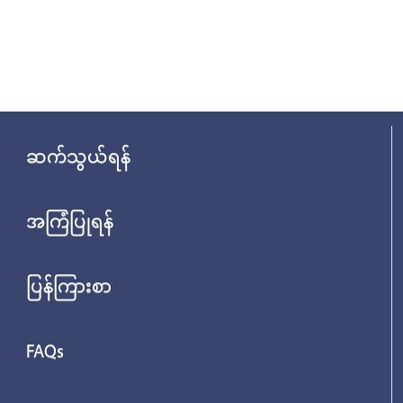
ဆက်သွယ်ရန်
အကြံပြုရန်
ပြန်ကြားစာ
FAQs