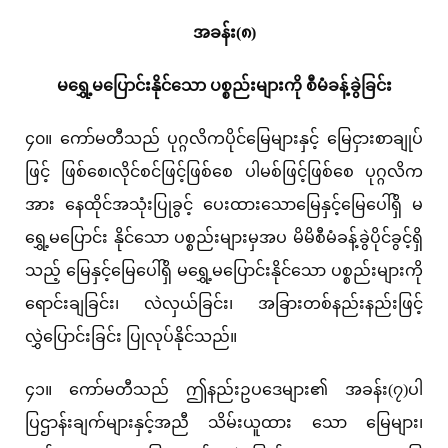
အခန်း(၈)
မရွှေ့မပြောင်းနိုင်သော ပစ္စည်းများကို စီမံခန့်ခွဲခြင်း
၄၀။ ကော်မတီသည် ပုဂ္ဂလိကပိုင်မြေများနှင့် မြေငှားစာချုပ်
ဖြင့် ဖြစ်စေ၊လိုင်စင်ဖြင့်ဖြစ်စေ ပါမစ်ဖြင့်ဖြစ်စေ ပုဂ္ဂလိက
အား နေထိုင်အသုံးပြုခွင့် ပေးထားသောမြေနှင့်မြေပေါ်ရှိ မ
ရွှေ့မပြောင်း နိုင်သော ပစ္စည်းများမှအပ မိမိစီမံခန့်ခွဲပိုင်ခွင့်ရှိ
သည့် မြေနှင့်မြေပေါ်ရှိ မရွှေ့မပြောင်းနိုင်သော ပစ္စည်းများကို
ရောင်းချခြင်း၊ လဲလှယ်ခြင်း၊ အခြားတစ်နည်းနည်းဖြင့်
လွှဲပြောင်းခြင်း ပြုလုပ်နိုင်သည်။
၄၁။ ကော်မတီသည် ဤနည်းဥပဒေများ၏ အခန်း(၇)ပါ
ပြဌာန်းချက်များနှင့်အညီ သိမ်းယူထား သော မြေများ၊