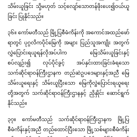
သိမ်းယူခြင်း သို့မဟုတ် သင့်လျော်သောတန်ဖိုးပေး၍ဝယ်ယူ
ခြင်း ပြုနိုင်သည်။
၃၆။ ကော်မတီသည် မြို့ပြစီမံကိန်းကို အကောင်အထည်ဖော်
ရာတွင် ပုဂ္ဂလိကပိုင်မြေကို အများ ပြည်သူအကျိုး အတွက်
လွှဲပြောင်းရယူရန်လိုအပ်ပါက မြေသိမ်းယူခြင်းနှင့်
စပ်လျဉ်း၍ လုပ်ပိုင်ခွင့် အပ်နှင်းထားခြင်းခံရသော
သက်ဆိုင်ရာဝန်ကြီးဌာနက တည်ဆဲဥပဒေများနှင့်အညီ မြေ
သိမ်းယူရေးနှင့် သိမ်းယူပြီးသော မြေကိုလွှဲပြောင်းရယူရေး
တို့အတွက် သက်ဆိုင်ရာဝန်ကြီးဌာနနှင့် ညှိနှိုင်း ဆောင်ရွက်
နိုင်သည်။
၃၇။ ကော်မတီသည် သက်ဆိုင်ရာ၀န်ကြီးဌာနက မြို့ပြ
စီမံကိန်းနှင့်အညီ တည်ထောင်ပြီးသော မြို့သစ်များ၊စီမံကိန်း