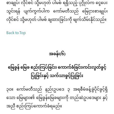
စာချုပ်၊ လိုင်စင် သို့မဟုတ် ပါမစ် ရရှိသည့် ပုဂ္ဂိုလ်က ငွေပေး
သွင်းရန် ပျက်ကွက်ပါက ကော်မတီသည် မြေငှားစာချုပ်၊
လိုင်စင် သို့မဟုတ် ပါမစ် ချထားခြင်းကို ဖျက်သိမ်းနိုင်သည်။
Back to Top
အခန်း(၆)
မြေခွန် မြေခ စည်းကြပ်ခြင်း၊ ကောက်ခံခြင်း၊ကင်းလွတ်ခွင့်
ပြုခြင်းနှင့် သက်သာခွင့်ပြုခြင်း
၃၀။ ကော်မတီသည် နည်းဥပဒေ ၃ အရစီမံခန့်ခွဲပိုင်ခွင့်ရှိ
သော မြေများ၏ မြေခွန်မြေခများကို တည်ဆဲဥပဒေများ နှင့်
အညီ စည်းကြပ်ကောက်ခံရမည်။