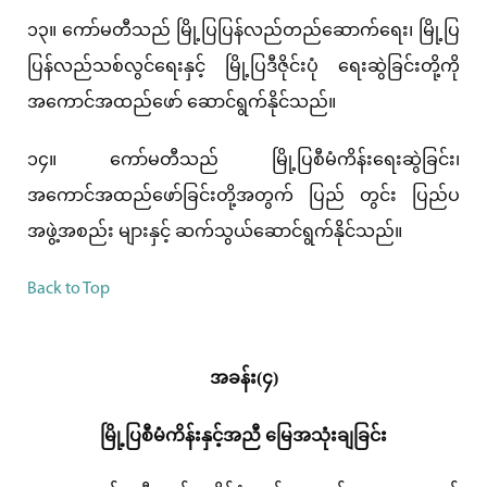
၁၃။ ကော်မတီသည် မြို့ပြပြန်လည်တည်ဆောက်ရေး၊ မြို့ပြ
ပြန်လည်သစ်လွင်ရေးနှင့် မြို့ပြဒီဇိုင်းပုံ ရေးဆွဲခြင်းတို့ကို
အကောင်အထည်ဖော် ဆောင်ရွက်နိုင်သည်။
၁၄။ ကော်မတီသည် မြို့ပြစီမံကိန်းရေးဆွဲခြင်း၊
အကောင်အထည်ဖော်ခြင်းတို့အတွက် ပြည် တွင်း ပြည်ပ
အဖွဲ့အစည်း များနှင့် ဆက်သွယ်ဆောင်ရွက်နိုင်သည်။
Back to Top
အခန်း(၄)
မြို့ပြစီမံကိန်းနှင့်အညီ မြေအသုံးချခြင်း