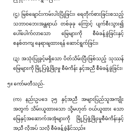
(ဌ) မြစ်ချောင်းကမ်းပါးပြိုခြင်း၊ ရေတိုက်စားခြင်းစသည့်
သဘာဝဘေးအန္တရာယ် တစ်ခုခု ကြောင့် ပျက်စီးသွား၍
ပေါ်ပေါက်လာသော မြေများကို စီမံခန့်ခွဲခြင်းနှင့်
စနစ်တကျ နေရာချထားရန် ဆောင်ရွက်ခြင်း၊
(ဍ) အသုံးပြုခွင့်မရှိသော ပိတ်သိမ်းပြီးဖြစ်သည့် သုဿန်
မြေများကို မြို့ပြဖွံ့ဖြိုးမှု စီမံကိန်း နှင့်အညီ စီမံခန့်ခွဲခြင်း၊
၅။ ကော်မတီသည်-
(က) နည်းဥပဒေ ၃၅ နှင့်အညီ အများပြည်သူအကျိုး
အတွက် သိမ်းယူထားသော သို့မဟုတ် ဝယ်ယူထား သော
မြေနှင့်အဆောက်အအုံများကို မြို့ပြဖွံ့ဖြိုးမှုစီမံကိန်းနှင့်
အညီ လိုအပ် သလို စီမံခန့်ခွဲနိုင်သည်။