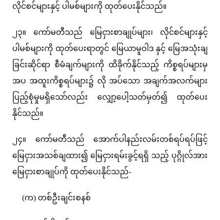
လိုင်စင်များနှင့် ပါမစ်များကို ထုတ်ပေးနိုင်သည်။
၂၃။ ကော်မတီသည် မြေငှားစာချုပ်များ၊ လိုင်စင်များနှင့်
ပါမစ်များကို ထုတ်ပေးရာတွင် မြေယာမူဝါဒ နှင့် မြေအသုံးချ
ခြင်းဆိုင်ရာ စီမံချက်များကို ထိခိုက်နိုင်သည့် ကိစ္စရပ်များမှ
အပ အထူးကိစ္စရပ်များ၌ လို အပ်သော အချက်အလက်များ
ပြည့်စုံမှုမရှိသော်လည်း လျှော့ပေါ့သတ်မှတ်၍ ထုတ်ပေး
နိုင်သည်။
၂၄။ ကော်မတီသည် အောက်ပါနည်းလမ်းတစ်ရပ်ရပ်ဖြင့်
မြေငှားအသစ်ချထား၍ မြေငှားရမ်းခွင့်ရရှိ သည့် ပုဂ္ဂိုလ်အား
မြေငှားစာချုပ်ကို ထုတ်ပေးနိုင်သည်-
(က) တစ်ဦးချင်းစနစ်