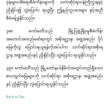
ဇုန်များ၊အိမ်ရာစီမံကိန်းများကို သက်ဆိုင်ရာဝန်ကြီးဌာနနှင့်
ညှိနှိုင်း၍ လွှဲပြောင်း ရယူပြီး ဤနည်းဥပဒေများ နှင့်အညီ
စီမံခန့်ခွဲနိုင်သည်။
၃၈။ ကော်မတီသည် မြို့ပြဖွံ့ဖြိုးမှုစီမံကိန်း
အကောင်အထည်ဖော်ရာတွင် အစိုးရဌာန၊ အဖွဲ့အစည်း ပိုင်
မြေကိုလွှဲ ပြောင်းရယူရန်လိုအပ်ပါက သက်ဆိုင်ရာအစိုးရ
ဌာန အဖွဲ့အစည်းနှင့် ညှိနှိုင်းပြီး လွှဲပြောင်း ရယူနိုင်သည်။
၃၉။ ကော်မတီသည် မြို့တော်နယ်နိမိတ်အတွင်းတည်ရှိသော
စားကျက်မြေများကို သက်ဆိုင်ရာ အစိုးရဌာန၊ အဖွဲ့အစည်း
နှင့် ညှိနှိုင်းပြီး လွဲပြောင်းရယူနိုင်သည်။
Back to Top