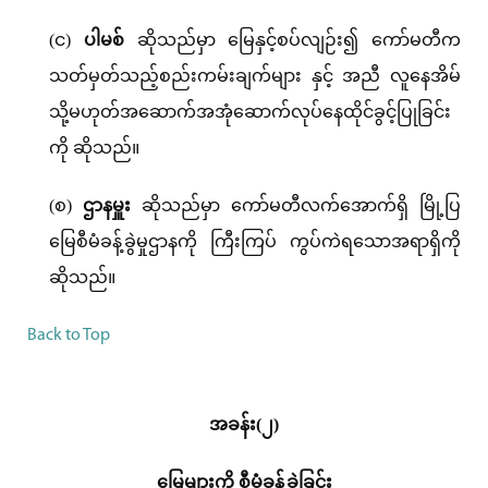
(င)
ပါမစ်
ဆိုသည်မှာ မြေနှင့်စပ်လျဉ်း၍ ကော်မတီက
သတ်မှတ်သည့်စည်းကမ်းချက်များ နှင့် အညီ လူနေအိမ်
သို့မဟုတ်အဆောက်အအုံဆောက်လုပ်နေထိုင်ခွင့်ပြုခြင်း
ကို ဆိုသည်။
(စ)
ဌာနမှူး
ဆိုသည်မှာ ကော်မတီလက်အောက်ရှိ မြို့ပြ
မြေစီမံခန့်ခွဲမှုဌာနကို ကြီးကြပ် ကွပ်ကဲရသောအရာရှိကို
ဆိုသည်။
Back to Top
အခန်း(၂)
မြေများကို စီမံခန့်ခွဲခြင်း