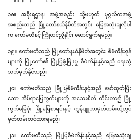
၁၈။ အစိုးရဌာန၊ အဖွဲ့အစည်း သို့မဟုတ် ပုဂ္ဂလိကအဖွဲ့
အစည်းသည် မြို့တော်နယ်နိမိတ်အတွင်း မြေအသုံးချလိုပါ
က ကော်မတီနှင့် ကြိုတင်ညှိနှိုင်း ဆောင်ရွက်ရမည်။
၁၉။ ကော်မတီသည် မြို့တော်နယ်နိမိတ်အတွင်း စီမံကိန်းဇုန်
များကို မြို့တော်၏ မြို့ပြဖွံ့ဖြိုးမှု စီမံကိန်းနှင့်အညီ ရေးဆွဲ
သတ်မှတ်နိုင်သည်။
၂၀။ ကော်မတီသည် မြို့ပြစီမံကိန်းနှင့်အညီ ဖော်ထုတ်ပြီး
သော အိမ်ရာမြေကွက်များကို အသေးစိတ် တိုင်းတာ၍ မြို့
ကွက်မြေပုံ၊ မြို့မြေစာရင်းနှင့် ကွန်ပျူတာမှတ်တမ်းတို့တွင်
မှတ်တမ်းတင်ထားရမည်။
၂၁။ ကော်မတီသည် မြို့ပြစီမံကိန်းနှင့်အညီ မြေအသုံးချ