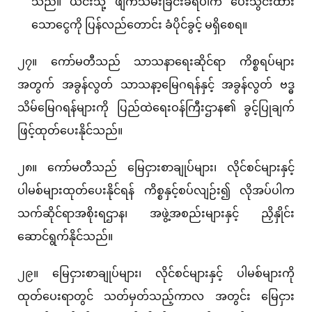
သည်။ ယင်းသို့ ဖျက်သိမ်းခြင်းခံရပါက ပေးသွင်းထား
သောငွေကို ပြန်လည်တောင်း ခံပိုင်ခွင့် မရှိစေရ။
၂၇။ ကော်မတီသည် သာသနာရေးဆိုင်ရာ ကိစ္စရပ်များ
အတွက် အခွန်လွတ် သာသနာ့မြေဂရန်နှင့် အခွန်လွတ် ဗဒ္ဓ
သိမ်မြေဂရန်များကို ပြည်ထဲရေးဝန်ကြီးဌာန၏ ခွင့်ပြုချက်
ဖြင့်ထုတ်ပေးနိုင်သည်။
၂၈။ ကော်မတီသည် မြေငှားစာချုပ်များ၊ လိုင်စင်များနှင့်
ပါမစ်များထုတ်ပေးနိုင်ရန် ကိစ္စနှင့်စပ်လျဉ်း၍ လိုအပ်ပါက
သက်ဆိုင်ရာအစိုးရဌာန၊ အဖွဲ့အစည်းများနှင့် ညှိနှိုင်း
ဆောင်ရွက်နိုင်သည်။
၂၉။ မြေငှားစာချုပ်များ၊ လိုင်စင်များနှင့် ပါမစ်များကို
ထုတ်ပေးရာတွင် သတ်မှတ်သည့်ကာလ အတွင်း မြေငှား