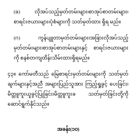
(ခ) လိုအပ်သည့်မှတ်တမ်းများ၊စာအုပ်စာတမ်းများ၊
စာရင်းဇယားများ၊ပုံစံများကို သတ်မှတ်ထား ရှိရ မည်။
(ဂ) ကွန်ပျူတာမှတ်တမ်းများ၊အခြားလိုအပ်သည့်
မှတ်တမ်းများ၊စာအုပ်စာတမ်းများနှင့် စာရင်းဇယားများ
ကို စနစ်တကျထိန်းသိမ်းထားရှိရမည်။
၄၃။ ကော်မတီသည် မြေစာရင်းမှတ်တမ်းများကို သတ်မှတ်
ချက်များနှင့်အညီ အများပြည်သူအား ကြည့်ရှုခွင့် ပေးခြင်း၊
မိတ္တူကူးယူခွင့်ပြုခြင်း၊မိတ္တူကူးခ သတ်မှတ်ခြင်းတို့ကို
ဆောင်ရွက်နိုင်သည်။
အခန်း(၁၀)