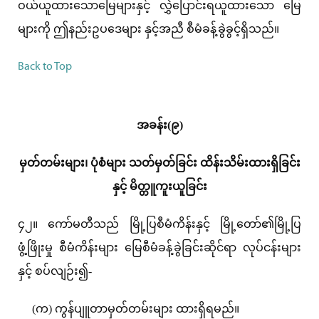
ဝယ်ယူထားသောမြေများနှင့် လွှဲပြောင်းရယူထားသော မြေ
များကို ဤနည်းဥပဒေများ နှင့်အညီ စီမံခန့်ခွဲခွင့်ရှိသည်။
Back to Top
အခန်း(၉)
မှတ်တမ်းများ၊ ပုံစံများ သတ်မှတ်ခြင်း ထိန်းသိမ်းထားရှိခြင်း
နှင့် မိတ္တူကူးယူခြင်း
၄၂။ ကော်မတီသည် မြို့ပြစီမံကိန်းနှင့် မြို့တော်၏မြို့ပြ
ဖွံ့ဖြိုးမှု စီမံကိန်းများ မြေစီမံခန့်ခွဲခြင်းဆိုင်ရာ လုပ်ငန်းများ
နှင့် စပ်လျဉ်း၍-
(က) ကွန်ပျူတာမှတ်တမ်းများ ထားရှိရမည်။