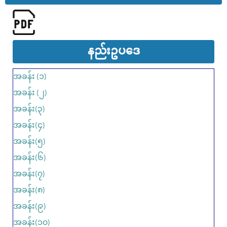
နည်းဥပ​ဒေ
အခန်း (၁)
အခန်း (၂)
အခန်း(၃)
အခန်း(၄)
အခန်း(၅)
အခန်း(၆)
အခန်း(၇)
အခန်း(၈)
အခန်း(၉)
အခန်း(၁၀)