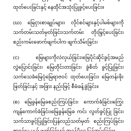
ထုတ်ပေးခြင်းနှင့် နေထိုင်အသုံးပြုခွင့်ပေးခြင်း။
(ဃ) မြေငှားစာချုပ်များ၊ လိုင်စင်များနှင့်ပါမစ်များကို
သက်တမ်းသတ်မှတ်ခြင်း၊သက်တမ်း တိုးမြှင့်ပေးခြင်း၊
စည်းကမ်းဖောက်ဖျက်ပါက ဖျက်သိမ်းခြင်း၊
(င) မြေများကိုလဲလှယ်ခြင်း၊မြေပိုင်ဆိုင်ခွင့်အမည်
လွှဲပြောင်းခြင်း၊ မြေတိုင်းတာခြင်း၊ ခွဲစိတ် ခွင့်ပြုခြင်း၊
သက်သေခံမြေပုံမြေရာဇဝင် ထုတ်ပေးခြင်း၊ မြေတန်းဖိုး
ဖြတ်ခြင်းနှင့် အခြား နည်းဖြင့် စီမံခန့်ခွဲခြင်း။
(စ) မြေခွန်မြေခစည်းကြပ်ခြင်း၊ ကောက်ခံခြင်း၊ကြွေး
ကျန်ကောက်ခံခြင်း၊မြေခွန်မြေခ ကင်း လွတ်ခွင့်ပြု ခြင်း၊
သက်သာခွင့်ပြုခြင်း၊ပြန်လည်သတ်မှတ် စည်းကြပ်ခြင်း၊
စာရင်းမှ ပယ် ဖျက်ခြင်းနှင့် အခွန်ပိုငွေ ပြန်အမ်းခြင်း။