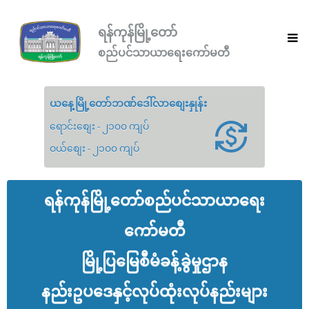
ရန်ကုန်မြို့တော်
စည်ပင်သာယာရေးကော်မတီ
ယနေ့မြို့တော်ဘဏ်ဒေါ်လာစျေးနှုန်း
ရောင်းစျေး - ၂၁၀၀ ကျပ်
ဝယ်စျေး - ၂၁၀၀ ကျပ်
ရန်ကုန်မြို့တော်စည်ပင်သာယာရေး
ကော်မတီ
မြို့ပြမြေစီမံခန့်ခွဲမှုဌာန
နည်းဥပဒေနှင့်လုပ်ထုံးလုပ်နည်းများ