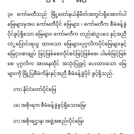
၃။ ကော်မတီသည် မြို့တော်နယ်နိမိတ်အတွင်းရှိအောက်ပါ
မြေများမှအပ ကော်မတီပိုင် မြေများ ၊ ကော်မတီက စီမံခန့်ခွဲ
ပိုင်ခွင့်ရှိသော မြေများ၊ ကော်မတီက တည်ဆဲဥပဒေ နှင့်အညီ
လဲွှပြောင်းရယူ ထားသော မြေများ၊ပုဂ္ဂလိကပိုင်မြေများနှင့်
မြေငှားစာချုပ် ဖြင့်ဖြစ်စေ၊လိုင်စင်ဖြင့်ဖြစ်စေ၊ ပါမစ်ဖြင့်ဖြစ်
စေ ပုဂ္ဂလိက အားနေထိုင် အသုံးပြုခွင့် ပေးထားသော မြေ
များကို မြို့ပြစီမံကိန်းနှင့်အညီ စီမံခန့်ခွဲပိုင် ခွင့်ရှိသည်-
(က) နိုင်ငံတော်ပိုင်မြေ
(ခ) အစိုးရက စီမံခန့်ခွဲခွင့်ရှိသောမြေ၊
(ဂ) အစိုးရဌာန၊ အဖွဲ့အစည်းပိုင်မြေ၊