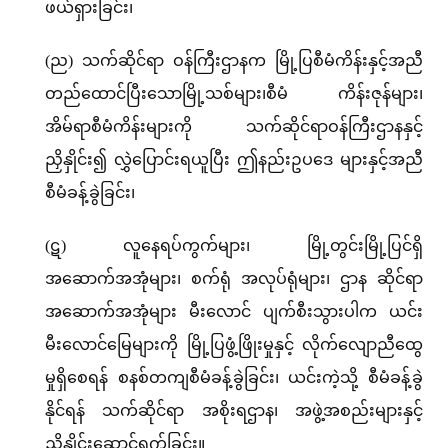
ဖယ်ရှားခြင်း၊
(ည) သက်ဆိုင်ရာ ဝန်ကြီးဌာနက မြို့ပြစီမံကိန်းနှင့်အညီ
တည်ထောင်ပြီးသောမြို့သစ်များ၊စီမံ ကိန်းဇုန်များ၊
အိမ်ရာစီမံကိန်းများကို သက်ဆိုင်ရာဝန်ကြီးဌာနနှင့်
ညှိနှိုင်း၍ လွှဲပြောင်းရယူပြီး ဤနည်းဥပဒေ များနှင့်အညီ
စီမံခန့်ခွဲခြင်း၊
(ဋ) လူနေရပ်ကွက်များ၊ မြို့တွင်းမြို့ပြင်ရှိ
အဆောက်အအုံများ၊ စက်ရုံ အလုပ်ရုံများ၊ ဌာန ဆိုင်ရာ
အဆောက်အအုံများ မီးလောင် ပျက်စီးသွားပါက ယင်း
မီးလောင်မြေများကို မြို့ပြဖွံ့ဖြိုးမှုနှင့် လိုက်လျောညီထွေ
မှုရှိစေရန် စနစ်တကျစီမံခန့်ခွဲခြင်း၊ ယင်းကဲ့သို့ စီမံခန့်ခွဲ
နိုင်ရန် သက်ဆိုင်ရာ အစိုးရဌာန၊ အဖွဲ့အစည်းများနှင့်
ညှိနှိုင်းဆောင်ရွက်ခြင်း။