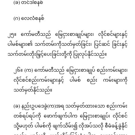
(ခ) တင်ဒါစနစ်
(ဂ) လေလံစနစ်
၂၅။ ကော်မတီသည် မြေငှားစာချုပ်များ၊ လိုင်စင်များနှင့်
ပါမစ်များ၏ သက်တမ်းကိုသတ်မှတ်ခြင်း၊ ပြင်ဆင် ခြင်းနှင့်
သက်တမ်းတိုးမြှင့်ပေးခြင်းတို့ကို ပြုလုပ်နိုင်သည်။
၂၆။ (က) ကော်မတီသည် မြေငှားစာချုပ် စည်းကမ်းများ၊
လိုင်စင်စည်းကမ်းများနှင့် ပါမစ် စည်း ကမ်းများကို
သတ်မှတ်နိုင်သည်။
(ခ) နည်းဥပဒေခွဲ(က)အရ သတ်မှတ်ထားသော စည်းကမ်း
တစ်ရပ်ရပ်ကို ဖောက်ဖျက်ပါက မြေငှားစာချုပ်၊ လိုင်စင်
သို့မဟုတ် ပါမစ်ကို ဖျက်သိမ်း၍ လိုအပ်သလို စီမံခန့်ခွဲနိုင်