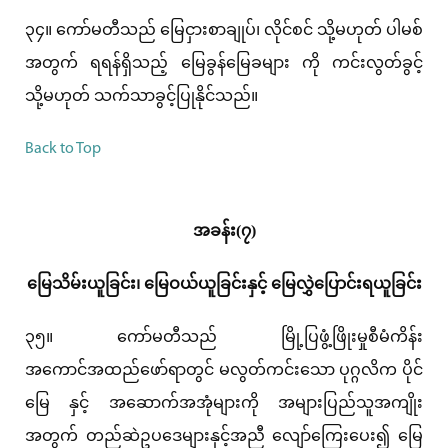
၃၄။ ကော်မတီသည် မြေငှားစာချုပ်၊ လိုင်စင် သို့မဟုတ် ပါမစ်
အတွက် ရရန်ရှိသည့် မြေခွန်မြေခများ ကို ကင်းလွတ်ခွင့်
သို့မဟုတ် သက်သာခွင့်ပြုနိုင်သည်။
Back to Top
အခန်း(၇)
မြေသိမ်းယူခြင်း၊ မြေဝယ်ယူခြင်းနှင့် မြေလွှဲပြောင်းရယူခြင်း
၃၅။ ကော်မတီသည် မြို့ပြဖွံ့ဖြိုးမှုစီမံကိန်း
အကောင်အထည်ဖော်ရာတွင် မလွတ်ကင်းသော ပုဂ္ဂလိက ပိုင်
မြေ နှင့် အဆောက်အအုံများကို အများပြည်သူအကျိုး
အတွက် တည်ဆဲဥပဒေများနှင့်အညီ လျော်ကြေးပေး၍ မြေ