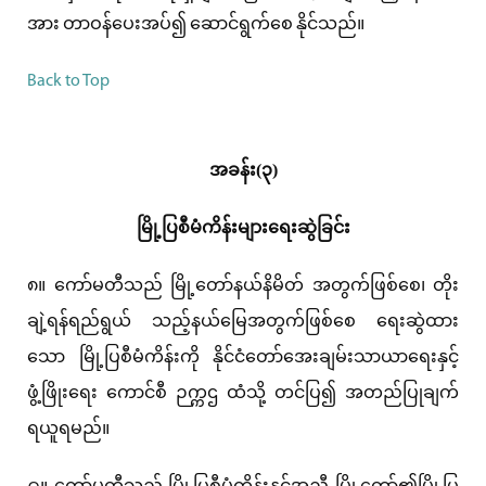
အား တာဝန်ပေးအပ်၍ ဆောင်ရွက်စေ နိုင်သည်။
Back to Top
အခန်း(၃)
မြို့ပြစီမံကိန်းများရေးဆွဲခြင်း
၈။ ကော်မတီသည် မြို့တော်နယ်နိမိတ် အတွက်ဖြစ်စေ၊ တိုး
ချဲ့ရန်ရည်ရွယ် သည့်နယ်မြေအတွက်ဖြစ်စေ ရေးဆွဲထား
သော မြို့ပြစီမံကိန်းကို နိုင်ငံတော်အေးချမ်းသာယာရေးနှင့်
ဖွံ့ဖြိုးရေး ကောင်စီ ဉက္ကဌ ထံသို့ တင်ပြ၍ အတည်ပြုချက်
ရယူရမည်။
၉။ ကော်မတီသည် မြို့ပြစီမံကိန်းနှင့်အညီ မြို့တော်၏မြို့ပြ