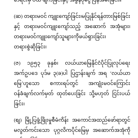
(ဆ) တရားမဝင် ကျူးကျော်ခြင်း၊မပြုနိုင်ရန်တားမြစ်ခြင်း
နှင့် တရားမဝင်ကျူးကျော်သည့် အဆောက် အအုံများ၊
တရားမ၀င်ကျူးကျော်သူများကိုဖယ်ရှားခြင်း၊
တရားစွဲဆိုခြင်း၊
(ဇ) ၁၉၅၃ ခုနှစ်၊ လယ်ယာမြေနိုင်ငံပိုင်ပြုလုပ်ရေး
အက်ဥပဒေ ပုဒ်မ ၃(ခ)ပါ ပြဌာန်းချက် အရ ‘လယ်ယာ
မြေ’ဟူသော စကားရပ်တွင် အကျုံးမဝင်ကြောင်း
ဝန်ခံချက်လက်မှတ် ထုတ်ပေးခြင်း သို့မဟုတ် ငြင်းပယ်
ခြင်း၊
(စျ) မြို့ပြဖွံ့ဖြိုးမှုစီမံကိန်း အကောင်အထည်ဖော်ရာတွင်
မလွတ်ကင်းသော ပုဂ္ဂလိကပိုင်မြေမှ အဆောက်အအုံကို