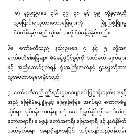
(ခ) နည်းဥပဒေ ၃၆၊ ၃၇၊ ၃၈ နှင့် ၃၉ တို့နှင့်အညီ
လွှဲပြောင်းရယူထားသောမြေများကို မြို့ပြဖွံ့ဖြိုးမှု
စီမံကိန်းနှင့် အညီ လိုအပ်သလို စီမံခန့်ခွဲနိုင်သည်။
၆။ ကော်မတီသည် နည်းဥပဒေ ၄ နှင့် ၅ တို့အရ
ကော်မတီ၏မြေများ စီမံခန့်ခွဲပိုင်ခွင့်ကို သတ်မှတ် ချက်များ
နှင့် အညီဆောင်ရွက်ရန် ရုံးအကြီးအကဲနှင့် ဌာနမှူးတို့အား
လွှဲအပ်တာဝန်ပေးနိုင်သည်။
၇။ ကော်မတီသည် ဤနည်းဥပဒေများပါ ပြဌာန်းချက်များနှင့်
အညီ မြေစီမံခန့်ခွဲမှုနှင့် မြေခွန်မြေခ အရပ်ရပ် ကောက်ခံမှု
ဆိုင်ရာ လုပ်ငန်းတာဝန်များကို ဆောင်ရွက်နိုင်ရန် ကော်လိတ္
တော်အရာရှိ၊ မြေခွန် တော်အရာရှိ၊ မြေအရာရှိ နှင့် နယ်နိမိတ်
သတ်မှတ်ရေး အရာရှိများအဖြစ် သင့်လျော်သည့်ဝန်ထမ်း