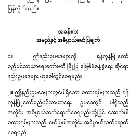
ပြန်လိုက်သည်။
အခန်း(၁)
အမည်နှင့် အဓိပ္ပာယ်ဖော်ပြချက်
၁။ ဤနည်းဥပဒေများကို ရန်ကုန်မြို့တော်
စည်ပင်သာယာရေးကော်မတီ မြို့ပြ မြေစီမံခန့်ခွဲရေး ဆိုင်ရာ
နည်းဥပဒေများ ဟုခေါ်တွင်စေရမည်။
၂။ ဤနည်းဥပဒေများတွင်ပါရှိသော စကားရပ်များသည် ရန်
ကုန်မြို့တော်စည်ပင်သာယာရေး ဥပဒေတွင် ပါရှိသည့်
အတိုင်း အဓိပ္ပာယ်သက်ရောက်စေရမည်။ထို့ပြင် အောက်ပါ
စကားရပ်များသည် ဖော်ပြပါအတိုင်း အဓိပ္ပာယ်သက်ရောက်
စေရမည်-