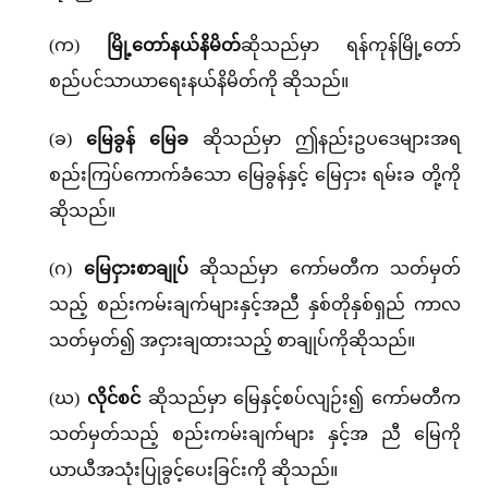
(က)
မြို့တော်နယ်နိမိတ်
ဆိုသည်မှာ ရန်ကုန်မြို့တော်
စည်ပင်သာယာရေးနယ်နိမိတ်ကို ဆိုသည်။
(ခ)
မြေခွန် မြေခ
ဆိုသည်မှာ ဤနည်းဥပဒေများအရ
စည်းကြပ်ကောက်ခံသော မြေခွန်နှင့် မြေငှား ရမ်းခ တို့ကို
ဆိုသည်။
(ဂ)
မြေငှားစာချုပ်
ဆိုသည်မှာ ကော်မတီက သတ်မှတ်
သည့် စည်းကမ်းချက်များနှင့်အညီ နှစ်တိုနှစ်ရှည် ကာလ
သတ်မှတ်၍ အငှားချထားသည့် စာချုပ်ကိုဆိုသည်။
(ဃ)
လိုင်စင်
ဆိုသည်မှာ မြေနှင့်စပ်လျဉ်း၍ ကော်မတီက
သတ်မှတ်သည့် စည်းကမ်းချက်များ နှင့်အ ညီ မြေကို
ယာယီအသုံးပြုခွင့်ပေးခြင်းကို ဆိုသည်။