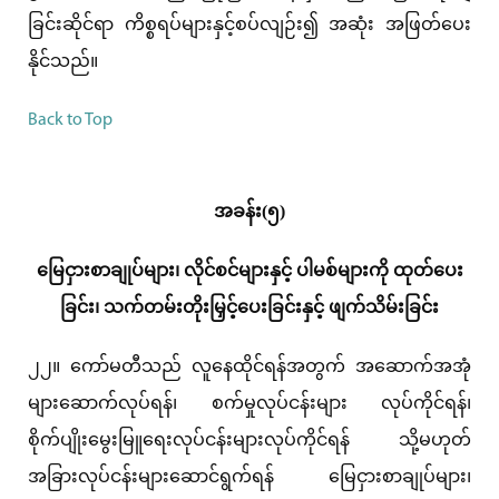
ခြင်းဆိုင်ရာ ကိစ္စရပ်များနှင့်စပ်လျဉ်း၍ အဆုံး အဖြတ်ပေး
နိုင်သည်။
Back to Top
အခန်း(၅)
မြေငှားစာချုပ်များ၊ လိုင်စင်များနှင့် ပါမစ်များကို ထုတ်ပေး
ခြင်း၊ သက်တမ်းတိုးမြှင့်ပေးခြင်းနှင့် ဖျက်သိမ်းခြင်း
၂၂။ ကော်မတီသည် လူနေထိုင်ရန်အတွက် အဆောက်အအုံ
များဆောက်လုပ်ရန်၊ စက်မှုလုပ်ငန်းများ လုပ်ကိုင်ရန်၊
စိုက်ပျိုးမွေးမြူရေးလုပ်ငန်းများလုပ်ကိုင်ရန် သို့မဟုတ်
အခြားလုပ်ငန်းများဆောင်ရွက်ရန် မြေငှားစာချုပ်များ၊