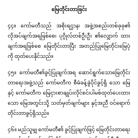
မြေတိုင်းတာခြင်း
၄၄။ ကော်မတီသည် အစိုးရဌာန၊ အဖွဲ့အစည်းတစ်ခုခု၏
လိုအပ်ချက်အရဖြစ်စေ၊ ပုဂ္ဂိုလ်တစ်ဦးဦး ၏လျှောက် ထား
ချက်အရဖြစ်စေ မြေတိုင်းတာပြီး အတည်ပြုမြေတိုင်းမြေပုံ
ကို ထုတ်ပေးနိုင်သည်။
၄၅။ ကော်မတီ၏ခွင့်ပြုချက်အရ ဆောင်ရွက်သောမြေတိုင်း
တာရေးအဖွဲ့သည် ကော်မတီက စီမံခန့်ခွဲပိုင်ခွင့်ရှိ သော မြေ
နှင့် ကော်မတီက မြေငှားစာချုပ်၊လိုင်စင်၊ပါမစ်ထုတ်ပေးထား
သော မြေအတွင်းသို့ သတ်မှတ်ချက်များ နှင့်အညီ ဝင်ရောက်
တိုင်းတာခွင့်ရှိသည်။
၄၆။ မည်သူမျှ ကော်မတီ၏ ခွင့်ပြုချက်ဖြင့် မြေတိုင်းတာရေး