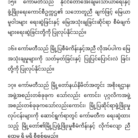
၁၅။ ကော်မတီသည် နိုင်ငံတော်အေးချမ်းသာယာရေးနှင့်
ဖွံ့ဖြိုးရေးကောင်စီဥက္ကဌ၏ သဘောတူညီ ချက်ဖြင့် မြေယာ
မူဝါဒများ ရေးဆွဲခြင်းနှင့် မြေအသုံးချခြင်းဆိုင်ရာ စီမံချက်
များရေးဆွဲခြင်းတို့ကို ပြုလုပ်နိုင်သည်။
၁၆။ ကော်မတီသည် မြို့ပြစီမံကိန်းနှင့်အညီ လိုအပ်ပါက မြေ
အသုံးချမှုများကို သတ်မှတ်ခြင်းနှင့် ပြုပြင်ပြောင်းလဲ ခြင်း
တို့ကို ပြုလုပ်နိုင်သည်။
၁၇။ ကော်မတီသည် မြို့တော်နယ်နိမိတ်အတွင်း အစိုးရဌာန၊
အဖွဲ့အစည်းတစ်ခုခုက သော်လည်း ကောင်း၊ ပုဂ္ဂလိကအဖွဲ့
အစည်းတစ်ခုခုကသော်လည်းကောင်း၊ မြို့ပြဆိုင်ရာဖွံ့ဖြိုးမှု
လုပ်ငန်းများကို ဆောင်ရွက်ရာတွင် ကော်မတီက ရေးဆွဲထား
သည့် မြို့တော်၏မြို့ပြဖွံ့ဖြိုးမှုစီမံကိန်းနှင့် လိုက်လျော ညီ
ထွေမှု ရှိ မရှိ စီစစ်ရမည်။