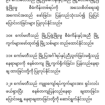
ဖွံ့ဖြိုးမှု စီမံကိန်းတစ်ရပ်ကို အသေးစိတ်ရေးဆွဲ
အကောင်အထည် ဖော်ခြင်း၊ ပြန်လည်သုံးသပ်၍ ပြုပြင်
ပြောင်းလဲခြင်းများ ပြုလုပ်နိုင်သည်။
၁၀။ ကော်မတီသည် မြို့ပြဖွံ့ဖြိုးမှု စီမံကိန်းနှင့်အညီ မြို့
ကွက်များဖော်ထုတ်၍ မြို့သစ်များ တည်ထောင်နိုင်သည်။
၁၁။ ကော်မတီသည် မြို့ပြအင်္ဂါရပ်နှင့်ညီညွတ်ခြင်းမရှိသည့်
နေရာများကို စနစ်တကျ မြို့ကွက်ရိုက်ခြင်း၊ ပြန်လည်နေရာ
ချ ထားခြင်းတို့ကို ပြုလုပ်နိုင်သည်။
၁၂။ ကော်မတီသည် ကျူးကျော်ရပ်ကွက်များအား ရှင်းလင်း
ဖယ်ရှားပြီး စနစ်တကျပြန်လည်နေရာ ချထားခြင်း၊
ပြောင်းရွှေ့ နေရာချထားခြင်းတို့ကို ဆောင်ရွက်နိုင်သည်။