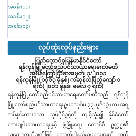
အခန်း(၁၁)
အခန်း(၁၂)
အခန်း(၁၃)
လုပ်ထုံးလုပ်နည်းများ
ပြည်ထောင်စုမြန်မာနိုင်ငံတော်
ရန်ကုန်မြို့တော်စည်ပင်သာယာရေးကော်မတီ
အမိန့်ကြော်ငြာစာအမှတ်၊ ၃/၂၀၀၁
ရန်ကုန်မြို့၊ ၁၃၆၃ ခုနှစ်၊ ကဆုန်လပြည့်ကျော် ၁
ရက်(၂၀၀၁ ခုနှစ်၊ မေလ ၇ ရက်)
ရန်ကုန်မြို့တော်စည်ပင်သာယာရေးကော်မတီသည် ရန်ကုန်
မြို့တော်စည်ပင်သာယာရေးဥပဒေပုဒ်မ ၃၃၊ ပုဒ်မခွဲ (က) အရ
အပ်နှင်းထားသော လုပ်ပိုင်ခွင့်ကို ကျင့်သုံး၍ နိုင်ငံတော်
အေးချမ်းသာယာရေးနှင့် ဖွံ့ဖြိုးရေး ကောင်စီ ဥက္ကဌ၏
သဘောတူညီချက်ဖြင့် အောက်ပါနည်းဥပဒေများကို ထုတ်