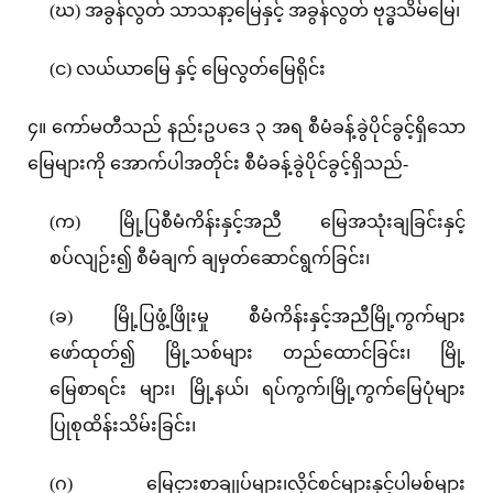
(ဃ) အခွန်လွတ် သာသနာ့မြေနှင့် အခွန်လွတ် ဗုဒ္ဓသိမ်မြေ၊
(င) လယ်ယာမြေ နှင့် မြေလွတ်မြေရိုင်း
၄။ ကော်မတီသည် နည်းဥပဒေ ၃ အရ စီမံခန့်ခွဲပိုင်ခွင့်ရှိသော
မြေများကို အောက်ပါအတိုင်း စီမံခန့်ခွဲပိုင်ခွင့်ရှိသည်-
(က) မြို့ပြစီမံကိန်းနှင့်အညီ မြေအသုံးချခြင်းနှင့်
စပ်လျဉ်း၍ စီမံချက် ချမှတ်ဆောင်ရွက်ခြင်း၊
(ခ) မြို့ပြဖွံ့ဖြိုးမှု စီမံကိန်းနှင့်အညီမြို့ကွက်များ
ဖော်ထုတ်၍ မြို့သစ်များ တည်ထောင်ခြင်း၊ မြို့
မြေစာရင်း များ၊ မြို့နယ်၊ ရပ်ကွက်၊မြို့ကွက်မြေပုံများ
ပြုစုထိန်းသိမ်းခြင်း၊
(ဂ) မြေငှားစာချုပ်များ၊လိုင်စင်များနှင့်ပါမစ်များ