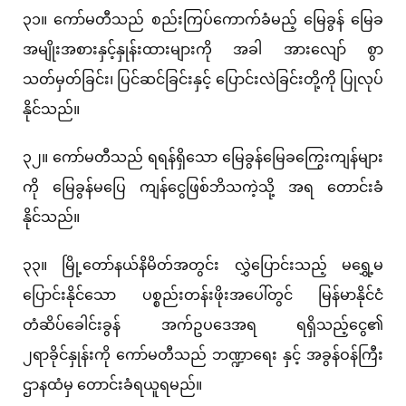
၃၁။ ကော်မတီသည် စည်းကြပ်ကောက်ခံမည့် မြေခွန် မြေခ
အမျိုးအစားနှင့်နှုန်းထားများကို အခါ အားလျော် စွာ
သတ်မှတ်ခြင်း၊ ပြင်ဆင်ခြင်းနှင့် ပြောင်းလဲခြင်းတို့ကို ပြုလုပ်
နိုင်သည်။
၃၂။ ကော်မတီသည် ရရန်ရှိသော မြေခွန်မြေခကြွေးကျန်များ
ကို မြေခွန်မပြေ ကျန်ငွေဖြစ်ဘိသကဲ့သို့ အရ တောင်းခံ
နိုင်သည်။
၃၃။ မြို့တော်နယ်နိမိတ်အတွင်း လွှဲပြောင်းသည့် မရွှေ့မ
ပြောင်းနိုင်သော ပစ္စည်းတန်းဖိုးအပေါ်တွင် မြန်မာနိုင်ငံ
တံဆိပ်ခေါင်းခွန် အက်ဥပဒေအရ ရရှိသည့်ငွေ၏
၂ရာခိုင်နှုန်းကို ကော်မတီသည် ဘဏ္ဍာရေး နှင့် အခွန်ဝန်ကြီး
ဌာနထံမှ တောင်းခံရယူရမည်။