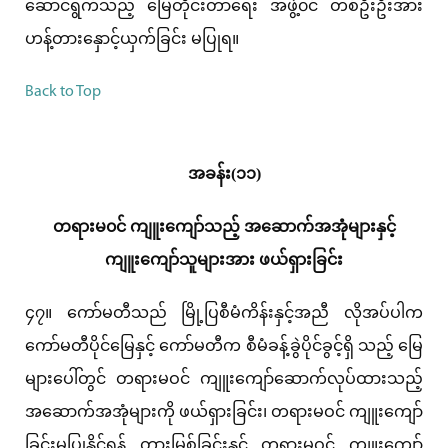
ဆောင်ရွက်သည့် မြေတိုင်းတာရေး အဖွဲ့၀င် တစ်ဦးဦးအား
ဟန့်တားနှောင့်ယှက်ခြင်း မပြုရ။
Back to Top
အခန်း(၁၁)
တရားမ၀င် ကျူးကျော်သည့် အဆောက်အအုံများနှင့်
ကျူးကျော်သူများအား ဖယ်ရှားခြင်း
၄၇။ ကော်မတီသည် မြို့ပြစီမံကိန်းနှင့်အညီ လိုအပ်ပါက
ကော်မတီပိုင်မြေနှင့် ကော်မတီက စီမံခန့်ခွဲပိုင်ခွင့်ရှိ သည့် မြေ
များပေါ်တွင် တရားမဝင် ကျူးကျော်ဆောက်လုပ်ထားသည့်
အဆောက်အအုံများကို ဖယ်ရှားခြင်း၊ တရားမဝင် ကျူးကျော်
ခြင်းမပြုနိုင်ရန် တားမြစ်ခြင်းနှင့် တရားမဝင် ကျူးကျော်