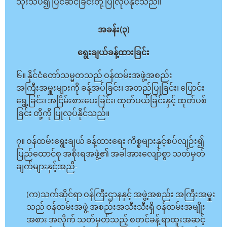
သုံးသပ်၍ ပြင်ဆင်ခြင်းတို့ ပြုလုပ်နိုင်သည်။
အခန်း(၃)
ရွေးချယ်ခန့်ထားခြင်း
၆။ နိုင်ငံတော်သမ္မတသည် ဝန်ထမ်းအဖွဲ့အစည်း
အကြီးအမှူးများကို ခန့်အပ်ခြင်း၊ အတည်ပြုခြင်း၊ ပြောင်း
ရွေ့ခြင်း၊ အငြိမ်းစားပေးခြင်း၊ ထုတ်ပယ်ခြင်းနှင့် ထုတ်ပစ်
ခြင်း တို့ကို ပြုလုပ်နိုင်သည်။
၇။ ဝန်ထမ်းရွေးချယ် ခန့်ထားရေး ကိစ္စများနှင့်စပ်လျဉ်း၍
ပြည်ထောင်စု အစိုးရအဖွဲ့၏ အခါအားလျော်စွာ သတ်မှတ်
ချက်များနှင့်အညီ-
(က)သက်ဆိုင်ရာ ဝန်ကြီးဌာနနှင့် အဖွဲ့အစည်း အကြီးအမှူး
သည် ဝန်ထမ်းအဖွဲ့ အစည်းအသီးသီးရှိ ဝန်ထမ်းအမျိုး
အစား အလိုက် သတ်မှတ်သည့် စတင်ခန့် ရာထူးအဆင့်