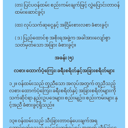
(တ) ပြင်ပဝန်ထမ်း စည်းကမ်းချက်ဖြင့် လွှဲပြောင်းတာဝန်
ထမ်းဆောင်ခွင့်၊
(ထ) လုပ်သက်ဆုငွေနှင့် အငြိမ်းစားလစာ ခံစားခွင့်၊
( ဒ ) ပြည်ထောင်စု အစိုးရအဖွဲ့က အခါအားလျော်စွာ
သတ်မှတ်သော အခြား ခံစားခွင့်။
အခန်း (၅)
လစာ၊ ထောက်ပံ့ကြေး၊ ခရီးစရိတ်နှင့်အခြားစရိတ်များ
၁၂။ ဝန်ထမ်းသည် တူညီသော အလုပ်အတွက် တူညီသည့်
လစာ၊ ထောက်ပံ့ကြေး၊ ခရီးစရိတ်နှင့် အခြားစရိတ်များကို
သက်ဆိုင်ရာ နည်းဥပဒေများ၊ စည်းမျဉ်း၊ စည်းကမ်းများ နှ
င့်အညီ ခံစားခွင့်ရှိသည်။
၁၃။ ဝန်ထမ်းသည် သီးခြားတာဝန်ပေးချက်အရ