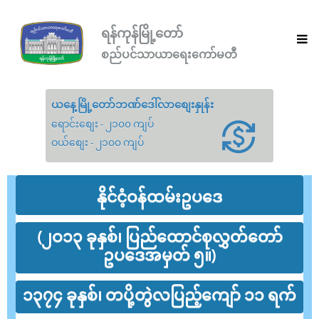
ရန်ကုန်မြို့တော်
စည်ပင်သာယာရေးကော်မတီ
ယနေ့မြို့တော်ဘဏ်ဒေါ်လာစျေးနှုန်း
ရောင်းစျေး - ၂၁၀၀ ကျပ်
ဝယ်စျေး - ၂၁၀၀ ကျပ်
နိုင်ငံ့ဝန်ထမ်းဥပဒေ
(၂ဝ၁၃ ခုနှစ်၊ ပြည်ထောင်စုလွှတ်တော်
ဥပဒေအမှတ် ၅။)
၁၃၇၄ ခုနှစ်၊ တပို့တွဲလပြည့်ကျော် ၁၁ ရက်