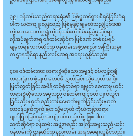
ဥပဒေကြောင်းအရ အရေးယူရန် ဆောင်ရွက်ရမည်။
၃၉။ ဝန်ထမ်းသည်တရားရုံး၏ ပြစ်မှုထင်ရှား စီရင်ခြင်းခံရ
ပါက ယင်းကျူးလွန်သည့် ပြစ်မှုနှင့် ချမှတ်သည့်ပြစ်ဒဏ်
တို့အား ထောက်ရှု၍ ထိုဝန်ထမ်းကို စီမံခန့်ခွဲမှုဆိုင်ရာ
လိုအပ်ချက်အရ ဝန်ထမ်းဆိုင်ရာ ပြစ်ဒဏ် တစ်ရပ်ရပ်
ချမှတ်ရန် သက်ဆိုင်ရာ ဝန်ထမ်းအဖွဲ့အစည်း အကြီးအမှူး
က ဌာနဆိုင်ရာ နည်းလမ်းအရ အရေးယူနိုင်သည်။
၄ဝ။ ဝန်ထမ်းအား တရားစွဲဆိုသော အမှုနှင့် စပ်လျဉ်း၍
တရားရုံးက စွဲချက် မတင်မီ လွှတ်ခြင်း သို့မဟုတ် အပြီး
ပြတ်လွှတ်ခြင်း အမိန့် တစ်စုံတစ်ရာ ချမှတ် စေကာမူ ယင်း
တရားစွဲဆိုသော အမှုသည် ဝန်ထမ်းကျင့်ဝတ် ပျက်ယွင်း
ခြင်း သို့မဟုတ် စည်းကမ်းဖောက်ဖျက်ခြင်း သို့မဟုတ်
တာဝန်ပျက်ကွက်ခြင်း သို့မဟုတ် ကိုယ်ကျင့်တရား
ပျက်ပြားခြင်းနှင့် အကျုံးဝင်သည့်ကိစ္စ ဖြစ်ပါက
သက်ဆိုင်ရာ ဝန်ထမ်း အဖွဲ့အစည်း အကြီးအမှူးသည် ယင်း
ဝန်ထမ်းကို ဌာနဆိုင်ရာ နည်းလမ်း အရ အရေးယူနိုင်သည်။