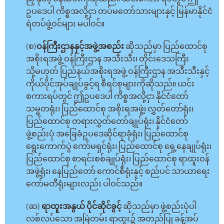
ဥပဒေပါ ကိစ္စအလို့ငှာ တပ်မတော်သားများနှင့် မြန်မာနိုင်ငံ
ရဲတပ်ဖွဲ့ဝင်များ မပါဝင်။
(စ)
ဝန်ကြီးဌာနနှင့်အဖွဲ့အစည်း
ဆိုသည်မှာ ပြည်ထောင်စု
အစိုးရအဖွဲ့ ဝန်ကြီးဌာန အသီးသီး၊ တိုင်းဒေသကြီး
သို့မဟုတ် ပြည်နယ်အစိုးရအဖွဲ့ ဝန်ကြီးဌာန အသီးသီးနှင့်
ကိုယ်ပိုင်အုပ်ချုပ်ခွင့်ရ စီရင်စုများကိုဆိုသည်။ ယင်း
စကားရပ်တွင် ဤဥပဒေပါ ကိစ္စအလို့ငှာ နိုင်ငံတော်
သမ္မတရုံး၊ ပြည်ထောင်စု အစိုးရအဖွဲ့၊ လွှတ်တော်ရုံး၊
ပြည်ထောင်စု တရားလွှတ်တော်ချုပ်ရုံး၊ နိုင်ငံတော်
ဖွဲ့စည်းပုံ အခြေခံဥပဒေဆိုင်ရာခုံရုံး၊ ပြည်ထောင်စု
ရွေးကောက်ပွဲ ကော်မရှင်ရုံး၊ ပြည်ထောင်စု ရှေ့နေချုပ်ရုံး၊
ပြည်ထောင်စု စာရင်းစစ်ချုပ်ရုံး၊ ပြည်ထောင်စု ရာထူးဝန်
အဖွဲ့ရုံး၊ နေပြည်တော် ကောင်စီရုံးနှင့် စည်ပင် သာယာရေး
ကော်မတီရုံးများလည်း ပါဝင်သည်။
(ဆ)
ရာထူးအနွယ် ပိုင်ဆိုင်ခွင့်
ဆိုသည်မှာ ဖွဲ့စည်းပုံပါ
လစ်လပ်သော အမြဲတမ်း ရာထူး၌ အတည်ပြု ခန့်အပ်