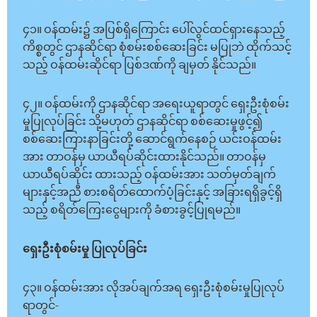
၄၁။ ဝန်ထမ်း၌ အပြစ်ရှိကြောင်း ပေါ်လွင်ထင်ရှားနေသည့်
ကိစ္စတွင် ဌာနဆိုင်ရာ စုံစမ်းစစ်ဆေးခြင်း မပြုဘဲ ထိုက်သင့်
သည့် ဝန်ထမ်းဆိုင်ရာ ပြစ်ဒဏ်ကို ချမှတ် နိုင်သည်။
၄၂။ ဝန်ထမ်းကို ဌာနဆိုင်ရာ အရေးယူရာတွင် ရှေးဦးစုံစမ်း
မှုပြုလုပ်ခြင်း သို့မဟုတ် ဌာနဆိုင်ရာ စစ်ဆေးမှုဖွင့်၍
စစ်ဆေးကြားနာခြင်းတို့ ဆောင်ရွက်နေစဉ် ယင်းဝန်ထမ်း
အား တာဝန်မှ ယာယီရပ်ဆိုင်းထားနိုင်သည်။ တာဝန်မှ
ယာယီရပ်ဆိုင်း ထားသည့် ဝန်ထမ်းအား သတ်မှတ်ချက်
များနှင့်အညီ စားစရိတ်ထောက်ပံ့ခြင်းနှင့် အခြားရရှိခွင့်ရှိ
သည့် စရိတ်ကြေးငွေများကို ခံစားခွင့်ပြုရမည်။
ရှေးဦးစုံစမ်းမှု ပြုလုပ်ခြင်း
၄၃။ ဝန်ထမ်းအား လိုအပ်ချက်အရ ရှေးဦးစုံစမ်းမှုပြုလုပ်
ရာတွင်-