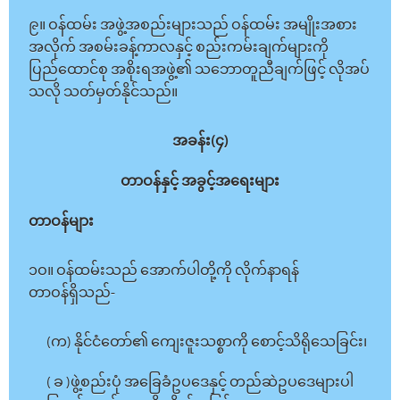
၉။ ဝန်ထမ်း အဖွဲ့အစည်းများသည် ဝန်ထမ်း အမျိုးအစား
အလိုက် အစမ်းခန့်ကာလနှင့် စည်းကမ်းချက်များကို
ပြည်ထောင်စု အစိုးရအဖွဲ့၏ သဘောတူညီချက်ဖြင့် လိုအပ်
သလို သတ်မှတ်နိုင်သည်။
အခန်း(၄)
တာဝန်နှင့် အခွင့်အရေးများ
တာဝန်များ
၁ဝ။ ဝန်ထမ်းသည် အောက်ပါတို့ကို လိုက်နာရန်
တာဝန်ရှိသည်-
(က) နိုင်ငံတော်၏ ကျေးဇူးသစ္စာကို စောင့်သိရိုသေခြင်း၊
( ခ )ဖွဲ့စည်းပုံ အခြေခံဥပဒေနှင့် တည်ဆဲဥပဒေများပါ