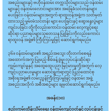
အစည်းများနှင့် ဗဟိုဝန်ထမ်း တက္ကသိုလ်များသည် ဝန်ထမ်း
များနှင့် ဝန်ထမ်းလောင်းများအား အခြေခံသင်တန်းများ
ပေးခြင်း၊ ဝန်ထမ်းများအတွက် ရာထူးဝန်အဖွဲ့က သတ်မှတ်
ထားသည့် မွမ်းမံသင်တန်း များ ပေးခြင်းနှင့် ဆွေးနွေးပွဲများ
ကျင်းပခြင်း တို့ကိုလည်းကောင်း၊ ဝန်ထမ်း လေ့ကျင့်ရေး
ဆိုင်ရာ ပညာရပ်များသုတေသန ပြုခြင်းကိုလည်းကောင်း
ရာထူးဝန် အဖွဲ့၏ ကြီးကြပ်မှုဖြင့် ဆောင်ရွက်ရမည်။
၃၆။ ဝန်ထမ်းများ၏ အရည်အသွေး တိုးတက်စေရန်
အထောက်အကူ ပြုမည့် စီမံခန့်ခွဲမှု၊ လုပ်ငန်းဆိုင်ရာ
ကျွမ်းကျင်မှုနှင့် အထွေထွေပညာ မြင့်မားမှုတို့အတွက် လေ့
ကျင့်ပညာပေးမှုများ ဆောင်ရွက်ရာတွင် ပြည်ထောင်စု
အစိုးရအဖွဲ့၏ လမ်းညွှန်ကြီးကြပ်မှုဖြင့် ဝန်ထမ်း အဖွဲ့
အစည်းအလိုက် အစီအစဉ်များ ချမှတ်ဆောင်ရွက်ရမည်။
အခန်း(၁ဝ)
စည်းကမ်းထိန်းသိမ်းရေး ဝန်ထမ်းကျင့်ဝတ်နှင့် လုပ်ငန်းခွင်