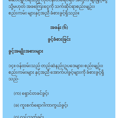
ဆောင်ရွက်ရသည့် လုပ်ငန်းတစ်ရပ်ရပ် အတွက် ချီးမြှင့်ငွေ
သို့မဟုတ် အခကြေးငွေကို သက်ဆိုင်ရာစည်းမျဉ်း၊
စည်းကမ်း များနှင့်အညီ ခံစားခွင့်ရှိသည်။
အခန်း (၆)
ခွင့်ခံစားခြင်း
ခွင့်အမျိုးအစားများ
၁၄။ ဝန်ထမ်းသည် တည်ဆဲနည်းဥပဒေများ၊ စည်းမျဉ်း၊
စည်းကမ်းများ နှင့်အညီ အောက်ပါခွင့်များကို ခံစားခွင့်ရှိ
သည်-
(က) ရှောင်တခင်ခွင့်၊
(ခ) ကူးစက်ရောဂါကာကွယ်ခွင့်၊
(ဂ) လုပ်သက်ခွင့်၊