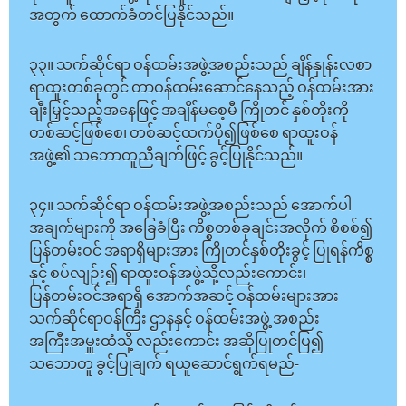
အတွက် ထောက်ခံတင်ပြနိုင်သည်။
၃၃။ သက်ဆိုင်ရာ ဝန်ထမ်းအဖွဲ့အစည်းသည် ချိန်နှုန်းလစာ
ရာထူးတစ်ခုတွင် တာဝန်ထမ်းဆောင်နေသည့် ဝန်ထမ်းအား
ချီးမြှင့်သည့်အနေဖြင့် အချိန်မစေ့မီ ကြိုတင် နှစ်တိုးကို
တစ်ဆင့်ဖြစ်စေ၊ တစ်ဆင့်ထက်ပို၍ဖြစ်စေ ရာထူးဝန်
အဖွဲ့၏ သဘောတူညီချက်ဖြင့် ခွင့်ပြုနိုင်သည်။
၃၄။ သက်ဆိုင်ရာ ဝန်ထမ်းအဖွဲ့အစည်းသည် အောက်ပါ
အချက်များကို အခြေခံပြီး ကိစ္စတစ်ခုချင်းအလိုက် စိစစ်၍
ပြန်တမ်းဝင် အရာရှိများအား ကြိုတင်နှစ်တိုးခွင့် ပြုရန်ကိစ္စ
နှင့် စပ်လျဉ်း၍ ရာထူးဝန်အဖွဲ့သို့လည်းကောင်း၊
ပြန်တမ်းဝင်အရာရှိ အောက်အဆင့် ဝန်ထမ်းများအား
သက်ဆိုင်ရာဝန်ကြီး ဌာနနှင့် ဝန်ထမ်းအဖွဲ့ အစည်း
အကြီးအမှူးထံသို့ လည်းကောင်း အဆိုပြုတင်ပြ၍
သဘောတူ ခွင့်ပြုချက် ရယူဆောင်ရွက်ရမည်-