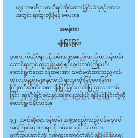
(ဈ) တာဝန်မှ ယာယီရပ်ဆိုင်းထားခြင်း ခံရစဉ်ကာလ
အတွင်း ရာထူးတိုးမြှင့် မပေးရ။
အခန်း(၈)
ချီးမြှင့်ခြင်း
၃၁။ သက်ဆိုင်ရာ ဝန်ထမ်းအဖွဲ့အစည်းသည် တာဝန်ထမ်း
ဆောင်ရာတွင် ထူးချွန်မှုနှင့် စွမ်းစွမ်းတမံ ကြိုးပမ်း
ဆောင်ရွက်သော ဝန်ထမ်းအား သတ်မှတ်ထားသည့် လုပ်
ထုံး လုပ်နည်းများနှင့်အညီ ရာထူးတိုးမြှင့်ပေးခြင်း၊
ကြိုတင်နှစ်တိုးလစာ ချီးမြှင့်ခြင်း၊ ဂုဏ်ပြုလွှာ ပေးအပ်
ခြင်း၊ ဆုချီးမြှင့်ခြင်းနှင့် အခြားနည်းဖြင့် ချီးမြှင့်ခြင်းတို့ကို
ဆောင်ရွက်နိုင်သည်။
၃၂။ သက်ဆိုင်ရာ ဝန်ထမ်း အဖွဲ့အစည်းသည် ပုဒ်မ ၃၁ ပါ
အကြောင်းများအရ ဝန်ထမ်းအား နိုင်ငံတော်က
ဂုဏ်ထူးဆောင်ဘွဲ့၊ ဂုဏ်ထူးဆောင်တံဆိပ် ချီးမြှင့်နိုင်ရေး