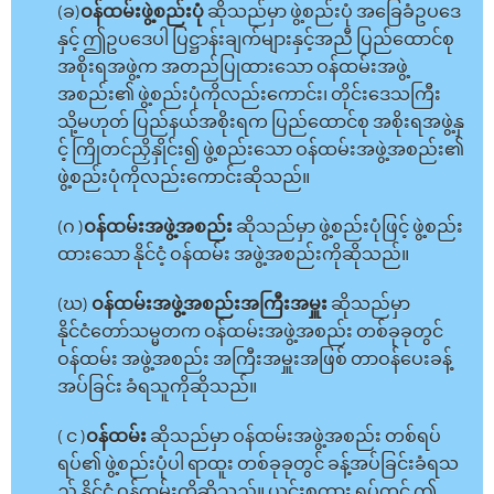
(ခ)
ဝန်ထမ်းဖွဲ့စည်းပုံ
ဆိုသည်မှာ ဖွဲ့စည်းပုံ အခြေခံဥပဒေ
နှင့် ဤဥပဒေပါ ပြဋ္ဌာန်းချက်များနှင့်အညီ ပြည်ထောင်စု
အစိုးရအဖွဲ့က အတည်ပြုထားသော ဝန်ထမ်းအဖွဲ့
အစည်း၏ ဖွဲ့စည်းပုံကိုလည်းကောင်း၊ တိုင်းဒေသကြီး
သို့မဟုတ် ပြည်နယ်အစိုးရက ပြည်ထောင်စု အစိုးရအဖွဲ့နှ
င့် ကြိုတင်ညှိနှိုင်း၍ ဖွဲ့စည်းသော ဝန်ထမ်းအဖွဲ့အစည်း၏
ဖွဲ့စည်းပုံကိုလည်းကောင်းဆိုသည်။
(ဂ )
ဝန်ထမ်းအဖွဲ့အစည်း
ဆိုသည်မှာ ဖွဲ့စည်းပုံဖြင့် ဖွဲ့စည်း
ထားသော နိုင်ငံ့ ဝန်ထမ်း အဖွဲ့အစည်းကိုဆိုသည်။
(ဃ)
ဝန်ထမ်းအဖွဲ့အစည်းအကြီးအမှူး
ဆိုသည်မှာ
နိုင်ငံတော်သမ္မတက ဝန်ထမ်းအဖွဲ့အစည်း တစ်ခုခုတွင်
ဝန်ထမ်း အဖွဲ့အစည်း အကြီးအမှူးအဖြစ် တာဝန်ပေးခန့်
အပ်ခြင်း ခံရသူကိုဆိုသည်။
( င )
ဝန်ထမ်း
ဆိုသည်မှာ ဝန်ထမ်းအဖွဲ့အစည်း တစ်ရပ်
ရပ်၏ ဖွဲ့စည်းပုံပါ ရာထူး တစ်ခုခုတွင် ခန့်အပ်ခြင်းခံရသ
ည့် နိုင်ငံ့ ဝန်ထမ်းကိုဆိုသည်။ ယင်းစကား ရပ်တွင် ဤ