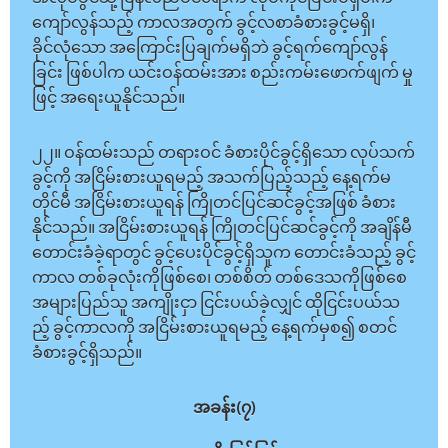
ကျော်လွန်သည့် ကာလအတွက် ခွင့်လစာခံစားခွင့်မရှိ၊
ခိုင်လုံသော အကြောင်းပြချက်မရှိဘဲ ခွင့်ရက်ကျော်လွန်
ခြင်း ဖြစ်ပါက ယင်းဝန်ထမ်းအား စည်းကမ်းဖောက်ဖျက် မှု
ဖြင့် အရေးယူနိုင်သည်။
၂၂။ ဝန်ထမ်းသည် တရားဝင် ခံစားပိုင်ခွင့်ရှိသော လုပ်သက်
ခွင့်ကို အငြိမ်းစားယူရမည့် အသက်ပြည့်သည့် နေ့ရက်မ
တိုင်မီ အငြိမ်းစားယူရန် ကြိုတင်ပြင်ဆင်ခွင့်အဖြစ် ခံစား
နိုင်သည်။ အငြိမ်းစားယူရန် ကြိုတင်ပြင်ဆင်ခွင့်ကို အချိန်မီ
တောင်းခံခဲ့ရာတွင် ခွင့်ပေးပိုင်ခွင့်ရှိသူက တောင်းခံသည့် ခွင့်
ကာလ တစ်ခုလုံးကိုဖြစ်စေ၊ တစ်စိတ် တစ်ဒေသကိုဖြစ်စေ
အများပြည်သူ အကျိုးငှာ ငြင်းပယ်ခဲ့လျှင် ထိုငြင်းပယ်သ
ည့် ခွင့်ကာလကို အငြိမ်းစားယူရမည့် နေ့ရက်မှစ၍ စတင်
ခံစားခွင့်ရှိသည်။
အခန်း(၇)