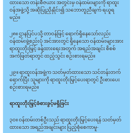
ထားသော တန်းစီဇယား အတွင်းမှ ဝန်ထမ်းများကို ရာထူး
ဝန်အဖွဲ့သို့ အဆိုပြုညှိနှိုင်း၍ သဘောတူညီချက် ရယူရ
မည်။
၂၈။ ဌာနပြင်ပသို့ တာဝန်ဖြင့် ရောက်ရှိနေသော်လည်း
ဝန်ထမ်းဖွဲ့စည်းပုံ အင်အားတွင် ရှိနေသော ဝန်ထမ်းများအား
ရာထူးတိုးမြှင့် ခန့်ထားရေးအတွက် အရည်အချင်း စိစစ်
အကဲဖြတ်ရာတွင် ထည့်သွင်း စဉ်းစားရမည်။
၂၉။ ရာထူးဝန်အဖွဲ့က သတ်မှတ်ထားသော သင်တန်းတက်
ရောက်ပြီး သူများကို ရာထူးတိုးမြှင့်ပေးရာတွင် ဦးစားပေး
စဉ်းစားရမည်။
ရာထူးတိုးမြှင့်ခံစားခွင့်မရှိခြင်း
၃ဝ။ ဝန်ထမ်းတစ်ဦးသည် ရာထူးတိုးမြှင့်ပေးရန် သတ်မှတ်
ထားသော အရည်အချင်းများ ပြည့်စုံစေကာမူ-