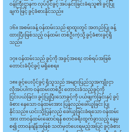
ဝန်ကြီးဌာနက လုပ်ပိုင်ခွင့် အပ်နှင်းခြင်းခံရသူ၏ ခွင့်ပြု
ချက် ဖြင့် ခွင့်ခံစားနိုင်သည်။
၁၆။ အစမ်းခန့် ဝန်ထမ်းသည် ရာထူးတွင် အတည်ပြု ခန့်
ထားပြီးဖြစ်သည့် ဝန်ထမ်း တစ်ဦးကဲ့သို့ ခွင့်ခံစားခွင့်ရှိ
သည်။
၁၇။ ဝန်ထမ်းသည် ခွင့်ကို အခွင့်အရေး တစ်ရပ်အဖြစ်
တောင်းခံပိုင်ခွင့် မရှိစေရ။
၁၈။ ခွင့်ပေးပိုင်ခွင့် ရှိသူသည် အများပြည်သူအကျိုးငှာ
လိုအပ်ပါက ဝန်ထမ်းတစ်ဦး တောင်းခံသည့်ခွင့်ကို
ငြင်းပယ်ခြင်း၊ ခွင့်ပြုပြီးသောခွင့်ကို ပယ်ဖျက်ခြင်းနှင့် ခွင့်
ခံစား နေသော ဝန်ထမ်းအား ပြန်လည်ခေါ်ယူခြင်း ပြု
နိုင်သည်။ ယင်းသို့ပြန်လည် ခေါ်ယူခြင်းခံရသော ဝန်ထမ်း
အား တာဝန်ထမ်းဆောင်ရန် စတင်ခရီးထွက်ခွာသည့် နေ့မှ
စ၍ တာဝန်ချိန်အဖြစ် သတ်မှတ်ပေးရမည့်အပြင် ခွင့်ခံစား