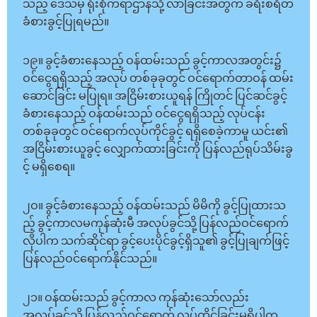
သည့် ဒေသမှ ရုံးစိုက်ရာဌာနသို့ လာခြင်းအတွက် ခရီးစရိတ်
ခံစားခွင့်ပြုရမည်။
၁၉။ ခွင့်ခံစားနေသည့် ဝန်ထမ်းသည် ခွင့်ကာလအတွင်း၌
ဝင်ငွေရရှိသည့် အလုပ် တစ်ခုခုတွင် ဝင်ရောက်တာဝန် ထမ်း
ဆောင်ခြင်း မပြုရ။ အငြိမ်းစားယူရန် ကြိုတင် ပြင်ဆင်ခွင့်
ခံစားနေသည့် ဝန်ထမ်းသည် ဝင်ငွေရရှိသည့် လုပ်ငန်း
တစ်ခုခုတွင် ဝင်ရောက်လုပ်ကိုင်ခွင့် ရရှိစေခဲ့ကာမူ ယင်း၏
အငြိမ်းစားယူခွင့် လျှောက်ထားခြင်းကို ပြန်လည်ရုပ်သိမ်းခွ
င့် မရှိစေရ။
၂ဝ။ ခွင့်ခံစားနေသည့် ဝန်ထမ်းသည် မိမိကို ခွင့်ပြုထားသ
ည့် ခွင့်ကာလမကုန်ဆုံးမီ အလုပ်ခွင်သို့ ပြန်လည်ဝင်ရောက်
လိုပါက သက်ဆိုင်ရာ ခွင့်ပေးပိုင်ခွင့်ရှိသူ၏ ခွင့်ပြုချက်ဖြင့်
ပြန်လည်ဝင်ရောက်နိုင်သည်။
၂၁။ ဝန်ထမ်းသည် ခွင့်ကာလ ကုန်ဆုံးသော်လည်း
အလုပ်ခွင်သို့ ပြန်လည်ဝင်ရောက် လုပ်ကိုင်ခြင်းမရှိပါက