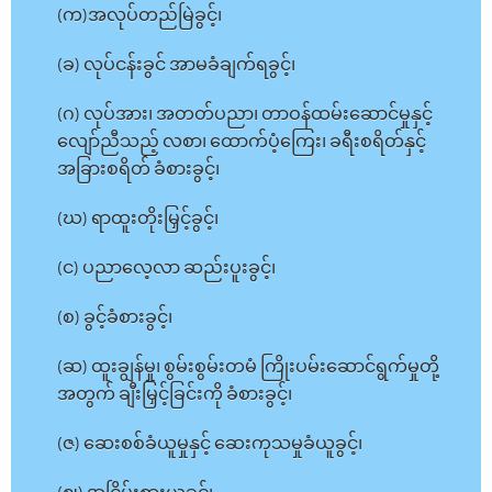
(က)အလုပ်တည်မြဲခွင့်၊
(ခ) လုပ်ငန်းခွင် အာမခံချက်ရခွင့်၊
(ဂ) လုပ်အား၊ အတတ်ပညာ၊ တာဝန်ထမ်းဆောင်မှုနှင့်
လျော်ညီသည့် လစာ၊ ထောက်ပံ့ကြေး၊ ခရီးစရိတ်နှင့်
အခြားစရိတ် ခံစားခွင့်၊
(ဃ) ရာထူးတိုးမြှင့်ခွင့်၊
(င) ပညာလေ့လာ ဆည်းပူးခွင့်၊
(စ) ခွင့်ခံစားခွင့်၊
(ဆ) ထူးချွန်မှု၊ စွမ်းစွမ်းတမံ ကြိုးပမ်းဆောင်ရွက်မှုတို့
အတွက် ချီးမြှင့်ခြင်းကို ခံစားခွင့်၊
(ဇ) ဆေးစစ်ခံယူမှုနှင့် ဆေးကုသမှုခံယူခွင့်၊