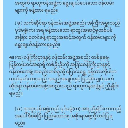
အတွက် ရာထူးဝန်အဖွဲ့က ရွေးချယ်ပေးသော ဝန်ထမ်း
များကို ခန့်ထား ရမည်။
( ခ ) သက်ဆိုင်ရာ ဝန်ထမ်းအဖွဲ့အစည်း အကြီးအမှူးသည်
ပုဒ်မခွဲ(က) အရ ခန့်ထားသော ရာထူးအဆင့်မှတစ်ပါး
အခြား စတင်ခန့် ရာထူးအဆင့်အတွက် ဝန်ထမ်းများကို
ရွေးချယ်ခန့်ထားရမည်။
၈။ (က) ဝန်ကြီးဌာနနှင့် ဝန်ထမ်းအဖွဲ့အစည်း တစ်ခုခုမှ
ပြန်တမ်းဝင်အရာရှိ တစ်ဦးဦးကို အခြားဝန်ကြီးဌာနနှင့်
ဝန်ထမ်းအဖွဲ့ အစည်းတစ်ခုသို့ ပြောင်းရွှေ့ ခန့်ထားလိုပါက
သတ်မှတ်ထားသည့် အရည်အချင်းနှင့် ပြည့်စုံလျှင် သက်
ဆိုင်ရာ ဝန်ထမ်းအဖွဲ့အစည်းသည် ရာထူးဝန်အဖွဲ့နှင့် ညှိနှိုင်း
ရမည်။
( ခ ) ရာထူးဝန်အဖွဲ့သည် ပုဒ်မခွဲ(က) အရ ညှိနှိုင်းလာသည့်
အပေါ် စိစစ်ပြီး ပြည်ထောင်စု အစိုးရအဖွဲ့သို့ တင်ပြရ
မည်။