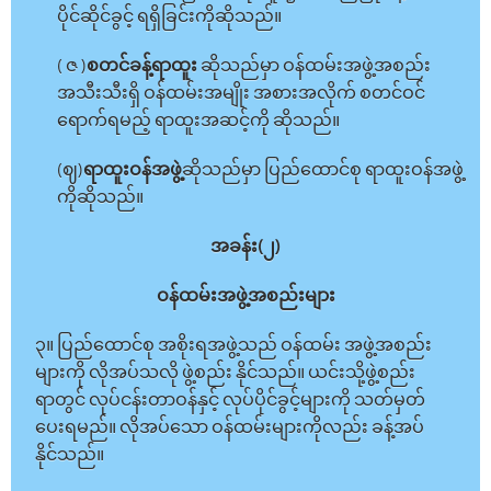
ပိုင်ဆိုင်ခွင့် ရရှိခြင်းကိုဆိုသည်။
( ဇ )
စတင်ခန့်ရာထူး
ဆိုသည်မှာ ဝန်ထမ်းအဖွဲ့အစည်း
အသီးသီးရှိ ဝန်ထမ်းအမျိုး အစားအလိုက် စတင်ဝင်
ရောက်ရမည့် ရာထူးအဆင့်ကို ဆိုသည်။
(ဈ)
ရာထူးဝန်အဖွဲ့
ဆိုသည်မှာ ပြည်ထောင်စု ရာထူးဝန်အဖွဲ့
ကိုဆိုသည်။
အခန်း(၂)
ဝန်ထမ်းအဖွဲ့အစည်းများ
၃။ ပြည်ထောင်စု အစိုးရအဖွဲ့သည် ဝန်ထမ်း အဖွဲ့အစည်း
များကို လိုအပ်သလို ဖွဲ့စည်း နိုင်သည်။ ယင်းသို့ဖွဲ့စည်း
ရာတွင် လုပ်ငန်းတာဝန်နှင့် လုပ်ပိုင်ခွင့်များကို သတ်မှတ်
ပေးရမည်။ လိုအပ်သော ဝန်ထမ်းများကိုလည်း ခန့်အပ်
နိုင်သည်။