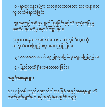
( ဇ ) ရာထူးဝန်အဖွဲ့က သတ်မှတ်ထားသော သင်တန်းများ
ကို တက်ရောက်ခြင်း၊
(ဈ) အကျင့်စာရိတ္တ ပျက်ပြားခြင်းနှင့် သိက္ခာမဲ့စွာပြုမူ
နေထိုင်ခြင်းတို့မှ ရှောင်ကြဉ်ခြင်း၊
(ည) တာဝန်အရ အပ်နှင်းထားသည့် လုပ်ပိုင်ခွင့်ကို
အလွဲသုံးစားပြုခြင်းမှ ရှောင်ကြဉ်ခြင်း၊
( ဋ ) လာဘ်ပေးလာဘ်ယူ ပြုလုပ်ခြင်းမှ ရှောင်ကြဉ်ခြင်း၊
( ဌ ) ပြည်သူကို ရိုသေလေးစားခြင်း။
အခွင့်အရေးများ
၁၁။ ဝန်ထမ်းသည် အောက်ပါအခြေခံ အခွင့်အရေးများကို
သတ်မှတ်ချက်များနှင့်အညီ ခံစားခွင့်ရှိသည်-