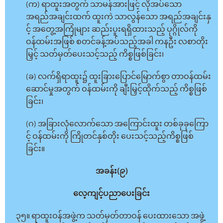
(က) ရာထူးအတွက် သာမန်အားဖြင့် လိုအပ်သော
အရည်အချင်းထက် ထူးကဲ သာလွန်သော အရည်အချင်းနှ
င့် အတွေ့အကြုံများ ဆည်းပူးရရှိထားသည့် ပုဂ္ဂိုလ်ကို
ဝန်ထမ်းအဖြစ် စတင်ခန့်အပ်သည့်အခါ ကနဦး လစာတိုး
မြှင့် သတ်မှတ်ပေးသင့်သည့် ကိစ္စဖြစ်ခြင်း၊
(ခ) လက်ရှိရာထူး၌ ထူးခြားပြောင်မြောက်စွာ တာဝန်ထမ်း
ဆောင်မှုအတွက် ဝန်ထမ်းကို ချီးမြှင့်ထိုက်သည့် ကိစ္စဖြစ်
ခြင်း၊
(ဂ) အခြားလုံလောက်သော အကြောင်းထူး တစ်ခုခုကြော
င့် ဝန်ထမ်းကို ကြိုတင်နှစ်တိုး ပေးသင့်သည့်ကိစ္စဖြစ်
ခြင်း။
အခန်း(၉)
လေ့ကျင့်ပညာပေးခြင်း
၃၅။ ရာထူးဝန်အဖွဲ့က သတ်မှတ်တာဝန် ပေးထားသော အဖွဲ့