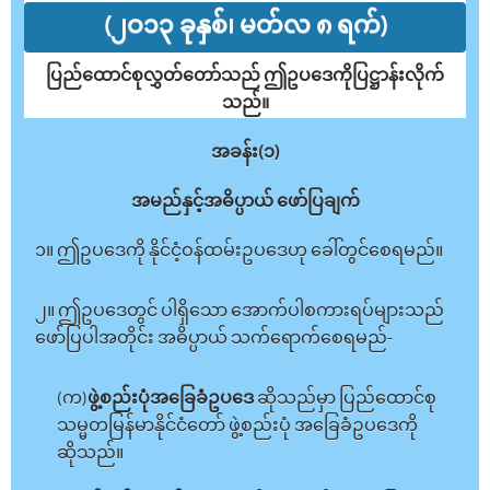
(၂ဝ၁၃ ခုနှစ်၊ မတ်လ ၈ ရက်)
ပြည်ထောင်စုလွှတ်တော်သည် ဤဥပဒေကိုပြဋ္ဌာန်းလိုက်
သည်။
အခန်း(၁)
အမည်နှင့်အဓိပ္ပာယ် ဖော်ပြချက်
၁။ ဤဥပဒေကို နိုင်ငံ့ဝန်ထမ်းဥပဒေဟု ခေါ်တွင်စေရမည်။
၂။ ဤဥပဒေတွင် ပါရှိသော အောက်ပါစကားရပ်များသည်
ဖော်ပြပါအတိုင်း အဓိပ္ပာယ် သက်ရောက်စေရမည်-
(က)
ဖွဲ့စည်းပုံအခြေခံဥပဒေ
ဆိုသည်မှာ ပြည်ထောင်စု
သမ္မတမြန်မာနိုင်ငံတော် ဖွဲ့စည်းပုံ အခြေခံဥပဒေကို
ဆိုသည်။