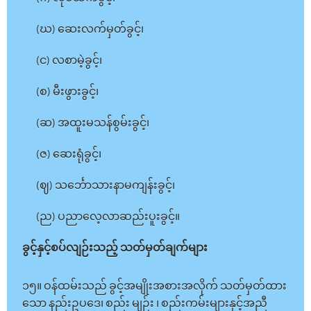
(ဃ) ဆေးလက်မှတ်ခွင့်၊
(င) လစာမဲ့ခွင့်၊
(စ) မီးဖွားခွင့်၊
(ဆ) အထူးမသန်စွမ်းခွင့်၊
(ဇ) ဆေးရုံခွင့်၊
(ဈ) သင်္ဘောသားနာမကျန်းခွင့်၊
(ည) ပညာလေ့လာဆည်းပူးခွင့်။
ခွင့်နှင့်စပ်လျဉ်းသည့် သတ်မှတ်ချက်များ
၁၅။ ဝန်ထမ်းသည် ခွင့်အမျိုးအစားအလိုက် သတ်မှတ်ထား
သော နည်းဥပဒေ၊ စည်း မျဉ်း ၊ စည်းကမ်းများနှင့်အညီ