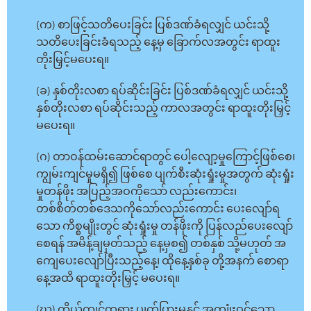
(က) စာဖြင့်သတိပေးခြင်း ပြစ်ဒဏ်ခံရလျှင် ယင်းသို့
သတိပေးခြင်းခံရသည့် နေ့မှ ခြောက်လအတွင်း ရာထူး
တိုးမြှင့်မပေးရ။
(ခ) နှစ်တိုးလစာ ရပ်ဆိုင်းခြင်း ပြစ်ဒဏ်ခံရလျှင် ယင်းသို့
နှစ်တိုးလစာ ရပ်ဆိုင်းသည့် ကာလအတွင်း ရာထူးတိုးမြှင့်
မပေးရ။
(ဂ) တာဝန်ထမ်းဆောင်ရာတွင် ပေါ့လျော့မှုကြောင့်ဖြစ်စေ၊
ကျွမ်းကျင်မှုမရှိ၍ ဖြစ်စေ ပျက်စီးဆုံးရှုံးမှုအတွက် ဆုံးရှုံး
မှုတန်ဖိုး အပြည့်အဝကိုသော် လည်းကောင်း၊
တစ်စိတ်တစ်ဒေသကိုသော်လည်းကောင်း ပေးလျော်ရ
သော ကိစ္စမျိုးတွင် ဆုံးရှုံးမှု တန်ဖိုးကို ပြန်လည်ပေးလျော်
စေရန် အမိန့်ချမှတ်သည့် နေ့မှစ၍ တစ်နှစ် သို့မဟုတ် အ
ကျေပေးလျော်ပြီးသည့်နေ့၊ ထိုနေ့နှစ်ခု တို့အနက် စောရာ
နေ့အထိ ရာထူးတိုးမြှင့် မပေးရ။
(ဃ) ကိုယ်ကျင့်တရား ပျက်ပြားမှုနှင့် အကျုံးဝင်သော