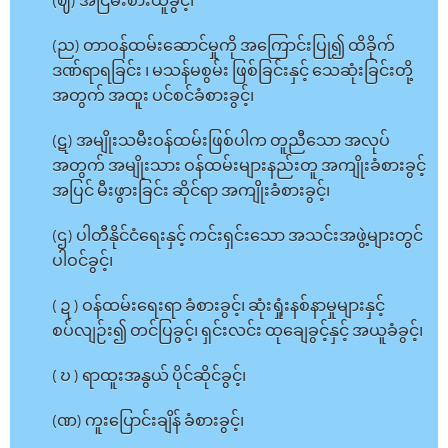
(ဈ) အငြိမ်းစားယူခွင့်၊
(ည) တာဝန်ထမ်းဆောင်မှုကို အကြောင်းပြု၍ ထိခိုက်
ဒဏ်ရာရခြင်း ၊ မသန်မစွမ်း ဖြစ်ခြင်းနှင့် သေဆုံးခြင်းတို့
အတွက် အထူး ပင်စင်ခံစားခွင့်၊
(ဋ) အမျိုးသမီးဝန်ထမ်းဖြစ်ပါက တူညီသော အလုပ်
အတွက် အမျိုးသား ဝန်ထမ်းများနည်းတူ အကျိုးခံစားခွင့်
အပြင် မီးဖွားခြင်း ဆိုင်ရာ အကျိုးခံစားခွင့်၊
(ဌ) ပါတီနိုင်ငံရေးနှင့် ကင်းရှင်းသော အသင်းအဖွဲ့များတွင်
ပါဝင်ခွင့်၊
( ဍ ) ဝန်ထမ်းရေးရာ ခံစားခွင့်၊ ဆုံးရှုံးနစ်နာမှုများနှင့်
စပ်လျဉ်း၍ တင်ပြခွင့်၊ ရှင်းလင်း ထုချေခွင့်နှင့် အယူခံခွင့်၊
( ဎ ) ရာထူးအနွယ် ပိုင်ဆိုင်ခွင့်၊
(ဏ) ကူးပြောင်းချိန် ခံစားခွင့်၊