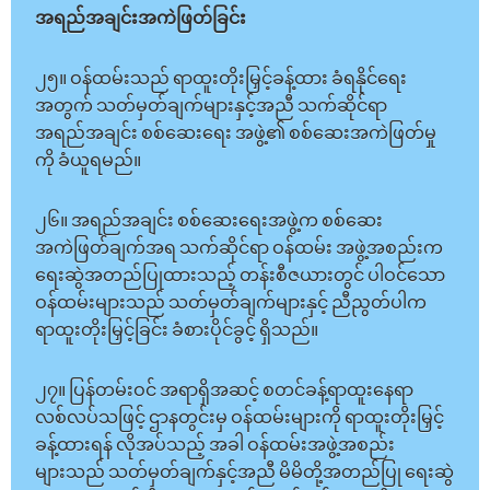
အရည်အချင်းအကဲဖြတ်ခြင်း
၂၅။ ဝန်ထမ်းသည် ရာထူးတိုးမြှင့်ခန့်ထား ခံရနိုင်ရေး
အတွက် သတ်မှတ်ချက်များနှင့်အညီ သက်ဆိုင်ရာ
အရည်အချင်း စစ်ဆေးရေး အဖွဲ့၏ စစ်ဆေးအကဲဖြတ်မှု
ကို ခံယူရမည်။
၂၆။ အရည်အချင်း စစ်ဆေးရေးအဖွဲ့က စစ်ဆေး
အကဲဖြတ်ချက်အရ သက်ဆိုင်ရာ ဝန်ထမ်း အဖွဲ့အစည်းက
ရေးဆွဲအတည်ပြုထားသည့် တန်းစီဇယားတွင် ပါဝင်သော
ဝန်ထမ်းများသည် သတ်မှတ်ချက်များနှင့် ညီညွတ်ပါက
ရာထူးတိုးမြှင့်ခြင်း ခံစားပိုင်ခွင့် ရှိသည်။
၂၇။ ပြန်တမ်းဝင် အရာရှိအဆင့် စတင်ခန့်ရာထူးနေရာ
လစ်လပ်သဖြင့် ဌာနတွင်းမှ ဝန်ထမ်းများကို ရာထူးတိုးမြှင့်
ခန့်ထားရန် လိုအပ်သည့် အခါ ဝန်ထမ်းအဖွဲ့အစည်း
များသည် သတ်မှတ်ချက်နှင့်အညီ မိမိတို့အတည်ပြု ရေးဆွဲ