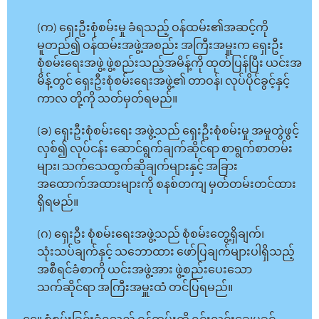
(က) ရှေးဦးစုံစမ်းမှု ခံရသည့် ဝန်ထမ်း၏အဆင့်ကို
မူတည်၍ ဝန်ထမ်းအဖွဲ့အစည်း အကြီးအမှူးက ရှေးဦး
စုံစမ်းရေးအဖွဲ့ ဖွဲ့စည်းသည့်အမိန့်ကို ထုတ်ပြန်ပြီး ယင်းအ
မိန့်တွင် ရှေးဦးစုံစမ်းရေးအဖွဲ့၏ တာဝန်၊ လုပ်ပိုင်ခွင့်နှင့်
ကာလ တို့ကို သတ်မှတ်ရမည်။
(ခ) ရှေးဦးစုံစမ်းရေး အဖွဲ့သည် ရှေးဦးစုံစမ်းမှု အမှုတွဲဖွင့်
လှစ်၍ လုပ်ငန်း ဆောင်ရွက်ချက်ဆိုင်ရာ စာရွက်စာတမ်း
များ၊ သက်သေထွက်ဆိုချက်များနှင့် အခြား
အထောက်အထားများကို စနစ်တကျ မှတ်တမ်းတင်ထား
ရှိရမည်။
(ဂ) ရှေးဦး စုံစမ်းရေးအဖွဲ့သည် စုံစမ်းတွေ့ရှိချက်၊
သုံးသပ်ချက်နှင့် သဘောထား ဖော်ပြချက်များပါရှိသည့်
အစီရင်ခံစာကို ယင်းအဖွဲ့အား ဖွဲ့စည်းပေးသော
သက်ဆိုင်ရာ အကြီးအမှူးထံ တင်ပြရမည်။