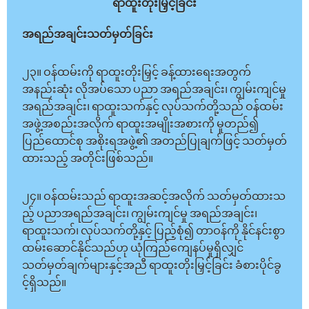
ရာထူးတိုးမြှင့်ခြင်း
အရည်အချင်းသတ်မှတ်ခြင်း
၂၃။ ဝန်ထမ်းကို ရာထူးတိုးမြှင့် ခန့်ထားရေးအတွက်
အနည်းဆုံး လိုအပ်သော ပညာ အရည်အချင်း၊ ကျွမ်းကျင်မှု
အရည်အချင်း၊ ရာထူးသက်နှင့် လုပ်သက်တို့သည် ဝန်ထမ်း
အဖွဲ့အစည်းအလိုက် ရာထူးအမျိုးအစားကို မူတည်၍
ပြည်ထောင်စု အစိုးရအဖွဲ့၏ အတည်ပြုချက်ဖြင့် သတ်မှတ်
ထားသည့် အတိုင်းဖြစ်သည်။
၂၄။ ဝန်ထမ်းသည် ရာထူးအဆင့်အလိုက် သတ်မှတ်ထားသ
ည့် ပညာအရည်အချင်း၊ ကျွမ်းကျင်မှု အရည်အချင်း၊
ရာထူးသက်၊ လုပ်သက်တို့နှင့် ပြည့်စုံ၍ တာဝန်ကို နိုင်နင်းစွာ
ထမ်းဆောင်နိုင်သည်ဟု ယုံကြည်ကျေနပ်မှုရှိလျှင်
သတ်မှတ်ချက်များနှင့်အညီ ရာထူးတိုးမြှင့်ခြင်း ခံစားပိုင်ခွ
င့်ရှိသည်။