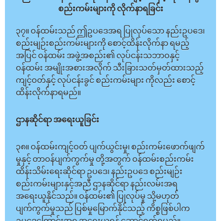
စည်းကမ်းများကို လိုက်နာရခြင်း
၃၇။ ဝန်ထမ်းသည် ဤဥပဒေအရ ပြုလုပ်သော နည်းဥပဒေ၊
စည်းမျဉ်းစည်းကမ်းများကို စောင့်ထိန်းလိုက်နာ ရမည့်
အပြင် ဝန်ထမ်း အဖွဲ့အစည်း၏ လုပ်ငန်းသဘာဝနှင့်
ဝန်ထမ်း အမျိုးအစားအလိုက် သီးခြားသတ်မှတ်ထားသည့်
ကျင့်ဝတ်နှင့် လုပ်ငန်းခွင် စည်းကမ်းများ ကိုလည်း စောင့်
ထိန်းလိုက်နာရမည်။
ဌာနဆိုင်ရာ အရေးယူခြင်း
၃၈။ ဝန်ထမ်းကျင့်ဝတ် ပျက်ယွင်းမှု၊ စည်းကမ်းဖောက်ဖျက်
မှုနှင့် တာဝန်ပျက်ကွက်မှု တို့အတွက် ဝန်ထမ်းစည်းကမ်း
ထိန်းသိမ်းရေးဆိုင်ရာ ဥပဒေ၊ နည်းဥပဒေ စည်းမျဉ်း
စည်းကမ်းများနှင့်အညီ ဌာနဆိုင်ရာ နည်းလမ်းအရ
အရေးယူနိုင်သည်။ ဝန်ထမ်း၏ ပြုလုပ်မှု သို့မဟုတ်
ပျက်ကွက်မှုသည် ပြစ်မှုမြောက်နိုင်သည့် ကိစ္စဖြစ်ပါက