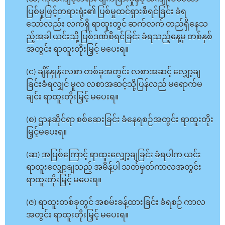
ပြစ်မှုဖြင့်တရားရုံး၏ ပြစ်မှုထင်ရှားစီရင်ခြင်း ခံရ
သော်လည်း လက်ရှိ ရာထူးတွင် ဆက်လက် တည်ရှိနေသ
ည့်အခါ ယင်းသို့ ပြစ်ဒဏ်စီရင်ခြင်း ခံရသည့်နေ့မှ တစ်နှစ်
အတွင်း ရာထူးတိုးမြှင့် မပေးရ။
(င) ချိန်နှုန်းလစာ တစ်ခုအတွင်း လစာအဆင့် လျှော့ချ
ခြင်းခံရလျှင် မူလ လစာအဆင့်သို့ပြန်လည် မရောက်မ
ချင်း ရာထူးတိုးမြှင့် မပေးရ။
(စ) ဌာနဆိုင်ရာ စစ်ဆေးခြင်း ခံနေရစဉ်အတွင်း ရာထူးတိုး
မြှင့်မပေးရ။
(ဆ) အပြစ်ကြောင့် ရာထူးလျှော့ချခြင်း ခံရပါက ယင်း
ရာထူးလျှော့ချသည့် အမိန့်ပါ သတ်မှတ်ကာလအတွင်း
ရာထူးတိုးမြှင့် မပေးရ။
(ဇ) ရာထူးတစ်ခုတွင် အစမ်းခန့်ထားခြင်း ခံရစဉ် ကာလ
အတွင်း ရာထူးတိုးမြှင့် မပေးရ။