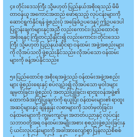
၄။ တိုင်းဒေသကြီး သို့မဟုတ် ပြည်နယ်အစိုးရသည် မိမိ
တာဝန်ယူ အကောင်အထည် ဖော်ရသည့် လုပ်ငန်းများကို
ဆောင်ရွက်နိုင်ရန် ဖွဲ့စည်းပုံ အခြေခံဥပဒေနှင့် ဤဥပဒေပါ
ပြဋ္ဌာန်းချက်များနှင့်အညီ လည်းကောင်း၊ ပြည်ထောင်စု
အစိုးရနှင့် ကြိုတင်ညှိနှိုင်း၍ လည်းကောင်း၊ တိုင်းဒေသ
ကြီး သို့မဟုတ် ပြည်နယ််ဆိုင်ရာ ဝန်ထမ်း အဖွဲ့အစည်းများ
ကို လိုအပ်သလို ဖွဲ့စည်းနိုင်သည်။ လိုအပ်သော ဝန်ထမ်း
များကို ခန့်အပ်နိုင်သည်။
၅။ ပြည်ထောင်စု အစိုးရအဖွဲ့သည် ဝန်ထမ်းအဖွဲ့အစည်း
များ ဖွဲ့စည်းရေးနှင့် စပ်လျဉ်း၍ လိုအပ်သော မူဝါဒများ
ချမှတ်ခြင်း၊ ဖွဲ့စည်းပုံ အတည်ပြုခြင်း၊ ရာထူးဝန်အဖွဲ့၏
ထောက်ခံအကြံပြုချက်ကို ရယူပြီး ဝန်ထမ်းများ၏ ရာထူး
အဆင့်များနှင့် ချိန်နှုန်း လစာများကို သတ်မှတ်ခြင်း၊
ဝန်ထမ်းများကို ကျွမ်းကျင်မှု၊ အတတ်ပညာနှင့် လုပ်ငန်း
သဘာဝတို့အရ ဝန်ထမ်းအမျိုးအစား စုစည်းဖွဲ့စည်းခြင်းနှ
င့် ယင်းလုပ်ငန်းများကို အခါအားလျော်စွာ ပြန်လည်စိစစ်