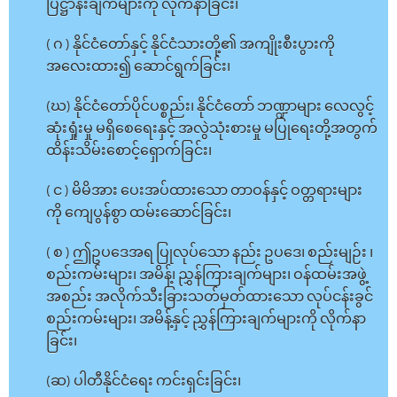
ပြဋ္ဌာန်းချက်များကို လိုက်နာခြင်း၊
( ဂ ) နိုင်ငံတော်နှင့် နိုင်ငံသားတို့၏ အကျိုးစီးပွားကို
အလေးထား၍ ဆောင်ရွက်ခြင်း၊
(ဃ) နိုင်ငံတော်ပိုင်ပစ္စည်း၊ နိုင်ငံတော် ဘဏ္ဍာများ လေလွင့်
ဆုံးရှုံးမှု မရှိစေရေးနှင့် အလွဲသုံးစားမှု မပြုရေးတို့အတွက်
ထိန်းသိမ်းစောင့်ရှောက်ခြင်း၊
( င ) မိမိအား ပေးအပ်ထားသော တာဝန်နှင့် ဝတ္တရားများ
ကို ကျေပွန်စွာ ထမ်းဆောင်ခြင်း၊
( စ ) ဤဥပဒေအရ ပြုလုပ်သော နည်း ဥပဒေ၊ စည်းမျဉ်း ၊
စည်းကမ်းများ၊ အမိန့်၊ ညွှန်ကြားချက်များ၊ ဝန်ထမ်းအဖွဲ့
အစည်း အလိုက်သီးခြားသတ်မှတ်ထားသော လုပ်ငန်းခွင်
စည်းကမ်းများ၊ အမိန့်နှင့် ညွှန်ကြားချက်များကို လိုက်နာ
ခြင်း၊
(ဆ) ပါတီနိုင်ငံရေး ကင်းရှင်းခြင်း၊