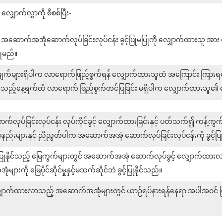
ောက်လွှာကို စိစစ်ပြီး-
်ပါက အဆောက်အအုံဆောက်လုပ်ခြင်းလုပ်ငန်း ခွင့်ပြုမပြုကို လျှောက်ထားသူ အား
ရမည်။
်ချက်များရှိပါက လာရောက်ဖြည့်စွက်ရန် လျှောက်ထားသူထံ အကြောင်း ကြား
ည့်နေ့ရက်ထိ လာရောက် ဖြည့်စွက်တင်ပြခြင်း မရှိပါက လျှောက်ထားသူ၏ ဆောက
်ခြင်းလုပ်ငန်း လုပ်ကိုင်ခွင့် လျှောက်ထားခြင်းနှင့် ပတ်သက်၍ ကန့်ကွ
ည်းများနှင့် ညီညွတ်ပါက အဆောက်အအုံ ဆောက်လုပ်ခြင်းလုပ်ငန်းကို ခွင့်ပြု
ုနိုင်သည့် မြေကွက်များတွင် အဆောက်အအုံ ဆောက်လုပ်ခွင့် လျှောက်ထားလာပါက
ို မြေပိုင်ဆိုင်မှုနှင့်မသက်ဆိုင်ဘဲ ခွင့်ပြုနိုင်သည်။
ာက်ထားလာသည့် အဆောက်အအုံများတွင် ယာဉ်ရပ်နားရန်နေရာ အပါအဝင် မြို့ပ