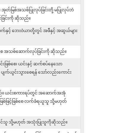
်း၊ အုတ်မြစ်အသစ်ပြုလုပ်ခြင်းတို့ မပြုလုပ်ဘဲ
င်ခြင်းကို ဆိုသည်။
ာက်နှင့် ဘေးဝဲယာတို့တွင် အဖီနှင့် အဆွယ်များ
ေ အသစ်ဆောက်လုပ်ခြင်းကို ဆိုသည်။
်းဖြစ်စေ၊ ယင်းနှင့် ဆက်စပ်နေသော
ုံး ပျက်ယွင်းသွားစေရန် သော်လည်းကောင်း
ိုသည်။ ယင်းစကားရပ်တွင် အဆောက်အအုံ
အဖြစ်ဖြင့်ဖြစ်စေ လက်ခံရယူသူ သို့မဟုတ်
်သူ သို့မဟုတ် အသုံးပြုသူကိုဆိုသည်။