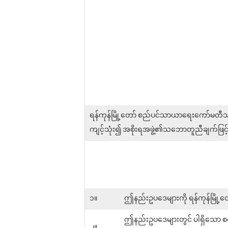
ရန်ကုန်မြို့တော် စည်ပင်သာယာရေးကော်မတီသည် 
ကျင့်သုံး၍ အစိုးရအဖွဲ့၏သဘောတူညီချက်ဖြင့
၁။
ဤနည်းဥပဒေများကို ရန်ကုန်မြို
ဤနည်းဥပဒေများတွင် ပါရှိသော စက
၂။