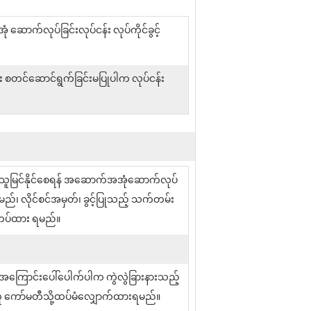
က်လုပ်ခြင်းလုပ်ငန်း လုပ်ကိုင်ခွင့်
း စတင်ဆောင်ရွက်ခြင်းမပြုပါက လုပ်ငန်း
်သူမြင်နိုင်စေရန် အဆောက်အအုံဆောက်လုပ်
မည်၊ လိုင်စင်အမှတ်၊ ခွင့်ပြုသည့် သက်တမ်း
ဲကပ်ထား ရမည်။
အကြောင်းပေါ်ပေါက်ပါက ကွဲလွဲခြားနားသည့်
အတူ ကော်မတီသို့ထပ်မံလျှောက်ထားရမည်။