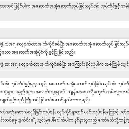
င်ပြနိုင်ပါက အဆောက်အအုံဆောက်လုပ်ခြင်းလုပ်ငန်း လုပ်ကိုင်ခွင့် အမိန့်က
ွဲ(ဂ)အရ လျှောက်ထားချက်ကိုစိစစ်ပြီး အဆောက်အအုံ ဆောက်လုပ်ခြင်းလုပ်ငန်
ော အဆောက်အအုံပုံစံကို ခွင့်ပြုနိုင် သည်။
(ဃ)အရ လျှောက်ထားချက်ကိုစိစစ်ပြီး အကြောင်းခိုင်လုံပါက တစ်ကြိမ် လျှင် တစ
်း လုပ်ကိုင်ခွင့်ရသူသည် အဆောက်အအုံဆောက်လုပ်ခြင်း လုပ်ငန်း လုပ်ကိုင
များ၊ ပစ္စည်းများ၊ အသက်အန္တရာယ်၊ ကျန်းမာရေး သို့မဟုတ် လမ်းသွားလမ
ားချက်နှင့်အညီ ကြိုတင်ပြင်ဆင်ဆောင်ရွက်ထားရမည်။
က်အအုံဆောက်လုပ်ခြင်းလုပ်ငန်း လုပ်ကိုင်ရာတွင် ယင်းလုပ်ငန်းကြောင့် ပတ်
်ခုခု ပျက်စီး ချို့ယွင်းမှုပေါ်ပေါက်ပါက နစ်နာသူသည် ကော်မတီသို့ကန့်က