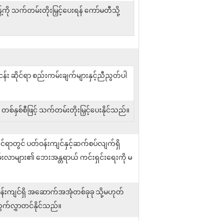
ို သက်တမ်းတိုးမြှင့်ပေးရန် ကော်မတီသို့
း ဆိုင်ရာ စည်းကမ်းချက်များနှင့်ညီညွတ်ပါ
်နှစ်စီဖြင့် သက်တမ်းတိုးမြှင့်ပေးနိုင်သည်။
်ရာတွင် ပတ်ဝန်းကျင်နှင့်ဆက်စပ်လျက်ရှိ
်းလာများ၏ ဘေးအန္တရာယ် ကင်းရှင်းရေးကို မ
ဝန်းကျင်ရှိ အဆောက်အအုံတစ်ခုခု သို့မဟုတ်
ွက်လွှာတင်နိုင်သည်။