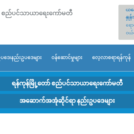
ယနေ
တော် စည်ပင်သာယာရေးကော်မတီ
နှုန်း
ရောင
ဝယ်
ပဒေ၊နည်းဥပဒေများ
ဝန်ဆောင်မှုများ
လေ့လာစရာရန်ကုန်
ရန်ကုန်မြို့တော် စည်ပင်သာယာရေးကော်မတီ
အဆောက်အအုံဆိုင်ရာ နည်းဥပဒေများ