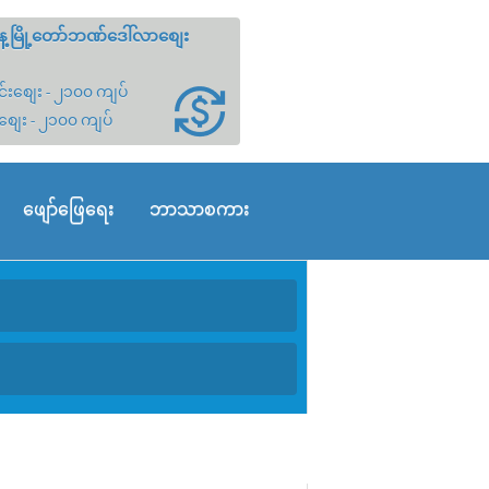
့မြို့တော်ဘဏ်ဒေါ်လာစျေး
်းစျေး - ၂၁၀၀ ကျပ်
စျေး - ၂၁၀၀ ကျပ်
ဖျော်ဖြေရေး
ဘာသာစကား