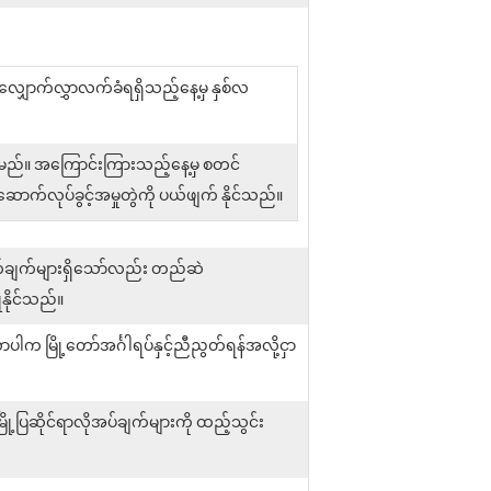
 လျှောက်လွှာလက်ခံရရှိသည့်နေ့မှ နှစ်လ
ရမည်။ အကြောင်းကြားသည့်နေ့မှ စတင်
်လုပ်ခွင့်အမှုတွဲကို ပယ်ဖျက် နိုင်သည်။
က်ချက်များရှိသော်လည်း တည်ဆဲ
နိုင်သည်။
 မြို့တော်အင်္ဂါရပ်နှင့်ညီညွတ်ရန်အလို့ငှာ
ြဆိုင်ရာလိုအပ်ချက်များကို ထည့်သွင်း