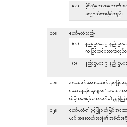
(ဃ)
ခိုင်လုံသောအထောက်အထားတ
လျှောက်ထားနိုင်သည်။
၁၀။
ကော်မတီသည်-
(က)
နည်းဥပဒေ ၉၊ နည်းဥပဒေခ
က ပြင်ဆင်ဆောက်လုပ်လိုသ
(ခ)
နည်းဥပဒေ ၉၊ နည်းဥပဒေခွဲ
၁၁။
အဆောက်အအုံဆောက်လုပ်ခြင်းလုပ်ငန
သော နေထိုင်သူများ၏ အဆောက်အအုံ
ထိခိုက်စေရန် ကော်မတီ၏ ညွှန်ကြ
၁၂။
ကော်မတီ၏ ခွင့်ပြုချက်ဖြင့် အဆော
ယင်းအဆောက်အအုံ၏ အစိတ်အပိုင်းတစ