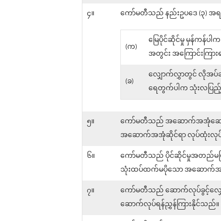
၄။
ကော်မတီသည် နည်းဥပဒေ (၃) အရ လျှ
မြေပိုင်ဆိုင်မှု မှန်ကန
(က)
အတွင်း အကြောင်းကြား
လျှောက်လွှာတွင် လိုအပ
(ခ)
ရေတွက်ပါက သုံးလပြည့်သ
၅။
ကော်မတီသည် အဆောက်အအုံဆောက်လုပ
အဆောက်အအုံဆိုင်ရာ လုပ်ထုံးလုပ်န
၆။
ကော်မတီသည် ပိုင်ဆိုင်မှုအတည်မပြ
သုံးထပ်ထက်မပိုသော အဆောက်အအုံများက
၇။
ကော်မတီသည် ဆောက်လုပ်ခွင့်လျှေ
ဆောက်လုပ်ရန်ညွှန်ကြားနိုင်သည်။