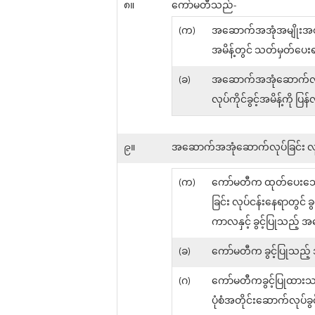
၈။
ကော်မတီသည်-
(က)
အဆောက်အအုံအမျိုးအစားအ
အမိန့်တွင် သတ်မှတ်ပေး
(ခ)
အဆောက်အအုံဆောက်လုပ်ခြင
လုပ်ကိုင်ခွင့်အမိန့်ကို ပြ
၉။
အဆောက်အအုံဆောက်လုပ်ခြင်း လုပ်
(က)
ကော်မတီက ထုတ်ပေးသော အ
ခြင်း လုပ်ငန်းနေရာတွင် 
ကာလနှင့် ခွင့်ပြုသည့်
(ခ)
ကော်မတီက ခွင့်ပြုသည့်
(ဂ)
ကော်မတီကခွင့်ပြုထားသည
ပုံစံအတိုင်းဆောက်လုပ်ခ