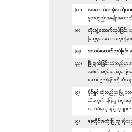
(ဆ)
အဆောက်အအုံအကြီးစားပြ
မူလပစ္စည်းအမျိုးအစား သို့မ
(ဇ)
တိုးချဲ့ဆောက်လုပ်ခြင်း
ဆိ
ဖြည့်စွက်ဆောက်လုပ်ခြင်း
(စျ)
အသစ်ဆောက်လုပ်ခြင်း
ဆ
(ည)
ဖြိုဖျက်ခြင်း
ဆိုသည်မှာ အ
အစိတ်အပိုင်းတစ်ခုခုဖြစ
ဆောင်ရွက်ခြင်းကို ဆိုသ
(ဋ)
ပိုင်ရှင်
ဆိုသည်မှာ မြို့တ
သို့မဟုတ် မြေကွက်ငှားရမ်
လက်ခံရယူ မည့် သူများ
(ဌ)
နေထိုင်အသုံးပြုသူ
ဆိုသည်