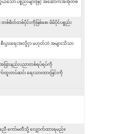
ာင်လွယ်သော ပစ္စည်းများဖြင့် အဆောက်အအုံတစ်
ိတ်တစ်ပိုင်းကိုဖြစ်စေ၊ မိမိပိုင်ပစ္စည်း
ု စီးပွားရေးအလို့ငှာ မဟုတ်ဘဲ အများသိသာ
ုတ် အခြားနည်းပညာတစ်ရပ်ရပ်ကို
စိုက်ထူ၊တပ်ဆင်၊ ရေးသားထားခြင်းကို
့်အညီ ကော်မတီသို့ လျှောက်ထားရမည်။