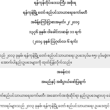
ရန်ကုန်တိုင်းဒေသကြီး အစိုးရ
ရန်ကုန်မြို့တော် စည်ပင်သာယာရေးကော်မတီ
အမိန့်ကြော်ငြာစာအမှတ်၊ ၂/ ၂ဝ၁၄
၁၃၇၆ ခုနှစ်၊ ဝါခေါင်လဆန်း ၁၁ ရက်
(၂ဝ၁၄ ခုနှစ် သြဂုတ်လ၊ ၆ ရက်)
၂ဝ၁၃ ခုနှစ်၊ ရန်ကုန်မြို့တော် စည်ပင်သာယာရေး ဥပဒေပုဒ်မ ၈၅၊ ပုဒ်မခွဲ(က)
် အောက်ပါနည်းဥပဒေများကို ထုတ်ပြန်လိုက်သည်။
အခန်း(၁)
အမည်နှင့် အဓိပ္ပာယ်ဖော်ပြချက်
့တော်စည်ပင်သာယာရေးကော်မတီ၊ အဆောက်အအုံဆိုင်ရာ နည်းဥပဒေများဟု ခေ
ားရပ်များသည် ၂ဝ၁၃ ခုနှစ်၊ ရန်ကုန်မြို့တော် စည်ပင်သာယာရေး ဥပဒေတွင်