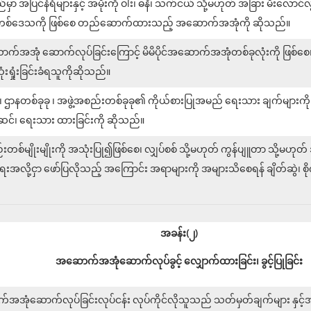
မှာ အပြင်နံရံများနှင့် အမိုးကို ဝါး၊ ဓနိ၊ သက်ငယ် သို့မဟုတ် အခြား မီးလေ
စိတ်တစ်ဒေသကို ဖြစ်စေ တည်ဆောက်ထားသည့် အဆောက်အအုံကို ဆိုသည်။
အအုံ ဆောက်လုပ်ခြင်းကြောင့် မိမိပိုင်အဆောက်အအုံတစ်ခုလုံးကို ဖြစ်စေ၊ တစ်စ
ံးရှုံးခြင်းခံရသူကိုဆိုသည်။
း ၊ ဌာနတစ်ခုခု ၊ အဖွဲ့အစည်းတစ်ခုခု၏ ကိုယ်စားပြုအမည် ရေးသား ချက်များကိ
တပ်ဆင်၊ ရေးသား ထားခြင်းကို ဆိုသည်။
်းတစ်မျိုးမျိုးကို အသုံးပြု၍ဖြစ်စေ၊ လျှပ်စစ် သို့မဟုတ် ကွန်ပျူတာ သို့မဟ
ရေးအလို့ငှာ ဖော်ပြလိုသည့် အကြောင်း အရာများကို အများသိစေရန် ချိတ်ဆွဲ၊ 
အခန်း(၂)
အဆောက်အအုံဆောက်လုပ်ခွင့် လျှောက်ထားခြင်း၊ ခွင့်ပြုခြင်း
်အအုံဆောက်လုပ်ခြင်းလုပ်ငန်း လုပ်ကိုင်လိုသူသည် သတ်မှတ်ချက်များ နှင