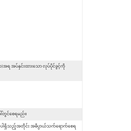
အရ အပ်နှင်းထားသော လုပ်ပိုင်ခွင့်ကို
ါ်တွင်စေရမည်။
 ပါရှိသည့်အတိုင်း အဓိပ္ပာယ်သက်ရောက်စေရ