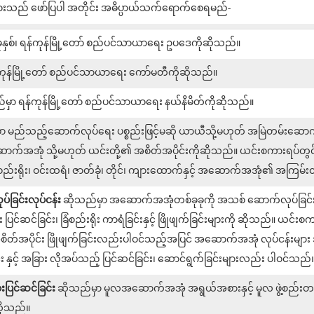
ျားသည် ဖော်ပြပါ အတိုင်း အဓိပ္ပာယ်သက်ရောက်စေရမည်-
နှစ်၊ ရန်ကုန်မြို့တော် စည်ပင်သာယာရေး ဥပဒေကိုဆိုသည်။
ကုန်မြို့တော် စည်ပင်သာယာရေး ကော်မတီကိုဆိုသည်။
မှာ ရန်ကုန်မြို့တော် စည်ပင်သာယာရေး နယ်နိမိတ်ကိုဆိုသည်။
ာ မည်သည့်ဆောက်လုပ်ရေး ပစ္စည်းဖြင့်မဆို ယာယီသို့မဟုတ် အမြဲတမ်းဆောက်
က်အအုံ သို့မဟုတ် ယင်းတို့၏ အစိတ်အပိုင်းကိုဆိုသည်။ ယင်းစကားရပ်တွင် 
စည်းရိုး၊ ဝင်းထရံ၊ ဇာတ်ခုံ၊ တိုင်၊ ကျားထောက်နှင့် အဆောက်အအုံ၏ အကြမ
ြင်းလုပ်ငန်း
ဆိုသည်မှာ အဆောက်အအုံတစ်ခုခုကို အသစ် ဆောက်လုပ်ခြင်း၊ တ
ပြင်ဆင်ခြင်း၊ ခြံစည်းရိုး ကာရံခြင်းနှင့် ဖြိုဖျက်ခြင်းများကို ဆိုသည်။ ယင်
တ်အပိုင်း ဖြိုဖျက်ခြင်းလည်းပါဝင်သည့်အပြင် အဆောက်အအုံ လုပ်ငန်းမျ
င်း နှင့် အခြား လိုအပ်သည့် ပြင်ဆင်ခြင်း၊ ဆောင်ရွက်ခြင်းများလည်း ပါဝင်သည်
င်ဆင်ခြင်း
ဆိုသည်မှာ မူလအဆောက်အအုံ အရွယ်အစားနှင့် မူလ ဖွဲ့စည်းတည်
 ဆိုသည်။