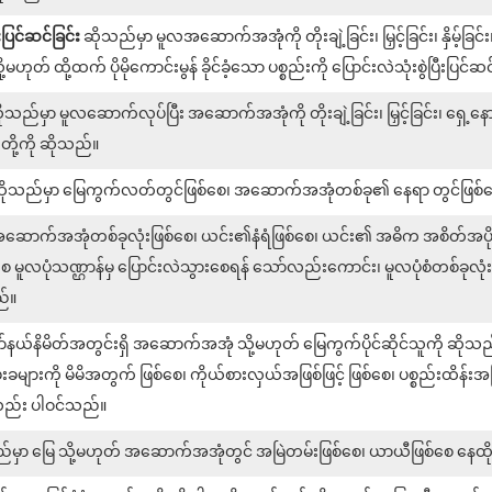
င်ဆင်ခြင်း
ဆိုသည်မှာ မူလအဆောက်အအုံကို တိုးချဲ့ခြင်း၊ မြှင့်ခြင်း၊ နှိမ့်ခြင
ဟုတ် ထို့ထက် ပိုမိုကောင်းမွန် ခိုင်ခံ့သော ပစ္စည်းကို ပြောင်းလဲသုံးစွဲပြီးပြင်ဆ
ုသည်မှာ မူလဆောက်လုပ်ပြီး အဆောက်အအုံကို တိုးချဲ့ခြင်း၊ မြှင့်ခြင်း၊ ရှေ့နေ
တို့ကို ဆိုသည်။
ိုသည်မှာ မြေကွက်လတ်တွင်ဖြစ်စေ၊ အဆောက်အအုံတစ်ခု၏ နေရာ တွင်ဖြစ်စ
ဆောက်အအုံတစ်ခုလုံးဖြစ်စေ၊ ယင်း၏နံရံဖြစ်စေ၊ ယင်း၏ အဓိက အစိတ်အပိုင
်စေ မူလပုံသဏ္ဌာန်မှ ပြောင်းလဲသွားစေရန် သော်လည်းကောင်း၊ မူလပုံစံတစ်ခုလ
ည်။
ော်နယ်နိမိတ်အတွင်းရှိ အဆောက်အအုံ သို့မဟုတ် မြေကွက်ပိုင်ဆိုင်သူကို ဆ
းခများကို မိမိအတွက် ဖြစ်စေ၊ ကိုယ်စားလှယ်အဖြစ်ဖြင့် ဖြစ်စေ၊ ပစ္စည်းထိန်း
လည်း ပါဝင်သည်။
မှာ မြေ သို့မဟုတ် အဆောက်အအုံတွင် အမြဲတမ်းဖြစ်စေ၊ ယာယီဖြစ်စေ နေထိုင