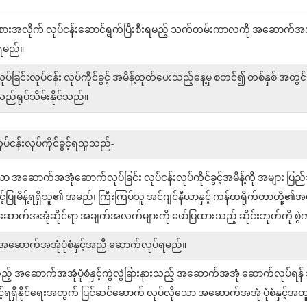
လိုက် လုပ်ငန်းဆောင်ရွက်ပြီးစီးရမည့် သက်တမ်းကာလကို အဆောက်အအုံ ဆော
ရမည်။
်းလုပ်ငန်း လုပ်ကိုင်ခွင့် အမိန့်ထုတ်ပေးသည့်နေ့မှ စတင်၍ တစ်နှစ် အတွင်
န်လည်ရုပ်သိမ်းနိုင်သည်။
ငန်းလုပ်ကိုင်ခွင့်ရသူသည်-
ဆောက်အအုံဆောက်လုပ်ခြင်း လုပ်ငန်းလုပ်ကိုင်ခွင့်အမိန့်ကို အများ ပြည
ခွင့်ပြုမိန့်ရရှိသူ၏ အမည်၊ ကြီးကြပ်သူ အင်ဂျင်နီယာနှင့် ကန်ထရိုက်တာတို့၏အ
 အဆောက်အအုံဆိုင်ရာ အချက်အလက်များကို ဖော်ပြထားသည့် ဆိုင်းဘုတ်ကို စွ
 အဆောက်အအုံပုံစံနှင့်အညီ ဆောက်လုပ်ရမည်။
့် အဆောက်အအုံပုံစံနှင့်ကွဲလွဲခြားနားသည့် အဆောက်အအုံ ဆောက်လုပ်ရန် 
ွင့်ရရှိနိုင်ရေးအတွက် ပြင်ဆင်ဆောက် လုပ်လို​သော အဆောက်အအုံ ပုံစံနှင့်