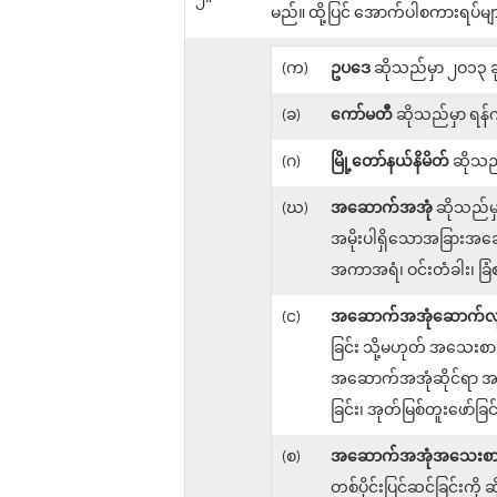
မည်။ ထို့ပြင် အောက်ပါစကားရပ်မ
(က)
ဥပဒေ
ဆိုသည်မှာ ၂ဝ၁၃ ခု
(ခ)
ကော်မတီ
ဆိုသည်မှာ ရန်
(ဂ)
မြို့တော်နယ်နိမိတ်
ဆိုသည်
(ဃ)
အဆောက်အအုံ
ဆိုသည်မှ
အမိုးပါရှိသောအခြားအဆော
အကာအရံ၊ ဝင်းတံခါး၊ ခြံ
(င)
အဆောက်အအုံဆောက်လုပ်ခ
ခြင်း သို့မဟုတ် အသေးစား 
အဆောက်အအုံဆိုင်ရာ အစိ
ခြင်း၊ အုတ်မြစ်တူးဖော်ခြ
(စ)
အဆောက်အအုံအသေးစားပြ
တစ်ပိုင်းပြင်ဆင်ခြင်းကို