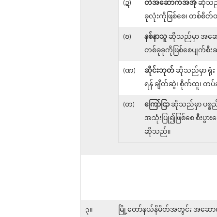
(ဍ)
တဲအဆောက်အအုံ
ဆိုသည်
ခုလုံးကိုဖြစ်စေ၊ တစ်
(ၓ)
နစ်နာသူ
ဆိုသည်မှာ အဆောက်
တစ်ခုခုကိုဖြစ်စေပျက်စီးဆု
(ဏ)
ဆိုင်းဘုတ်
ဆိုသည်မှာ ရုံ
ရန် ချိတ်ဆွဲ၊ စိုက်ထူ၊ 
(တ)
ကြော်ငြာ
ဆိုသည်မှာ ပစ္စည
အသုံးပြု၍ဖြစ်စေ စီးပွား
ဆိုသည်။
၃။
မြို့တော်နယ်နိမိတ်အတွင်း အဆောက