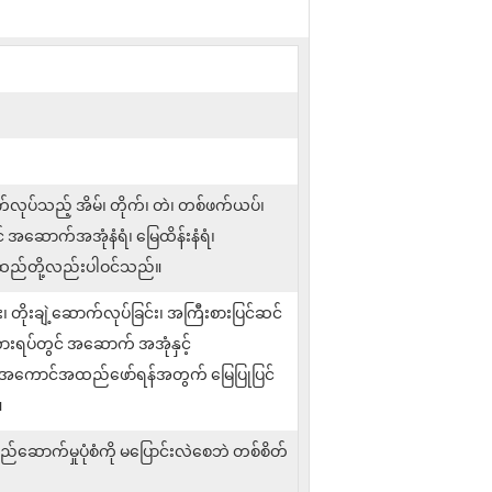
လုပ်သည့် အိမ်၊ တိုက်၊ တဲ၊ တစ်ဖက်ယပ်၊
အဆောက်အအုံနံရံ၊ မြေထိန်းနံရံ၊
်းထည်တို့လည်းပါဝင်သည်။
ိုးချဲ့ဆောက်လုပ်ခြင်း၊ အကြီးစားပြင်ဆင်
းစကားရပ်တွင် အဆောက် အအုံနှင့်
ား အကောင်အထည်ဖော်ရန်အတွက် မြေပြုပြင်
။
ဆောက်မှုပုံစံကို မပြောင်းလဲစေဘဲ တစ်စိတ်