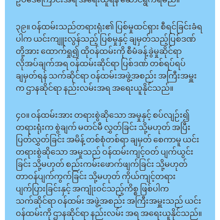
ဥပဒေကြောင်းအရ အရေးယူရန် ဆောင်ရွက်ရမည်။
၃၉။ ဝန်ထမ်းသည်တရားရုံး၏ ပြစ်မှုထင်ရှား စီရင်ခြင်းခံရ
ပါက ယင်းကျူးလွန်သည့် ပြစ်မှုနှင့် ချမှတ်သည့်ပြစ်ဒဏ်
တို့အား ထောက်ရှု၍ ထိုဝန်ထမ်းကို စီမံခန့်ခွဲမှုဆိုင်ရာ
လိုအပ်ချက်အရ ဝန်ထမ်းဆိုင်ရာ ပြစ်ဒဏ် တစ်ရပ်ရပ်
ချမှတ်ရန် သက်ဆိုင်ရာ ဝန်ထမ်းအဖွဲ့အစည်း အကြီးအမှူး
က ဌာနဆိုင်ရာ နည်းလမ်းအရ အရေးယူနိုင်သည်။
၄ဝ။ ဝန်ထမ်းအား တရားစွဲဆိုသော အမှုနှင့် စပ်လျဉ်း၍
တရားရုံးက စွဲချက် မတင်မီ လွှတ်ခြင်း သို့မဟုတ် အပြီး
ပြတ်လွှတ်ခြင်း အမိန့် တစ်စုံတစ်ရာ ချမှတ် စေကာမူ ယင်း
တရားစွဲဆိုသော အမှုသည် ဝန်ထမ်းကျင့်ဝတ် ပျက်ယွင်း
ခြင်း သို့မဟုတ် စည်းကမ်းဖောက်ဖျက်ခြင်း သို့မဟုတ်
တာဝန်ပျက်ကွက်ခြင်း သို့မဟုတ် ကိုယ်ကျင့်တရား
ပျက်ပြားခြင်းနှင့် အကျုံးဝင်သည့်ကိစ္စ ဖြစ်ပါက
သက်ဆိုင်ရာ ဝန်ထမ်း အဖွဲ့အစည်း အကြီးအမှူးသည် ယင်း
ဝန်ထမ်းကို ဌာနဆိုင်ရာ နည်းလမ်း အရ အရေးယူနိုင်သည်။