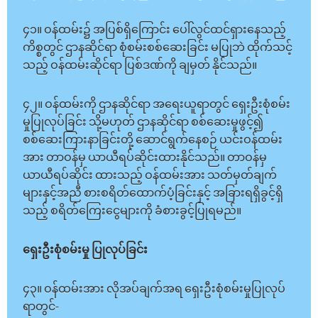
၄၁။ ဝန်ထမ်း၌ အပြစ်ရှိကြောင်း ပေါ်လွင်ထင်ရှားနေသည့်
ကိစ္စတွင် ဌာနဆိုင်ရာ စုံစမ်းစစ်ဆေးခြင်း မပြုဘဲ ထိုက်သင့်
သည့် ဝန်ထမ်းဆိုင်ရာ ပြစ်ဒဏ်ကို ချမှတ် နိုင်သည်။
၄၂။ ဝန်ထမ်းကို ဌာနဆိုင်ရာ အရေးယူရာတွင် ရှေးဦးစုံစမ်း
မှုပြုလုပ်ခြင်း သို့မဟုတ် ဌာနဆိုင်ရာ စစ်ဆေးမှုဖွင့်၍
စစ်ဆေးကြားနာခြင်းတို့ ဆောင်ရွက်နေစဉ် ယင်းဝန်ထမ်း
အား တာဝန်မှ ယာယီရပ်ဆိုင်းထားနိုင်သည်။ တာဝန်မှ
ယာယီရပ်ဆိုင်း ထားသည့် ဝန်ထမ်းအား သတ်မှတ်ချက်
များနှင့်အညီ စားစရိတ်ထောက်ပံ့ခြင်းနှင့် အခြားရရှိခွင့်ရှိ
သည့် စရိတ်ကြေးငွေများကို ခံစားခွင့်ပြုရမည်။
ရှေးဦးစုံစမ်းမှု ပြုလုပ်ခြင်း
၄၃။ ဝန်ထမ်းအား လိုအပ်ချက်အရ ရှေးဦးစုံစမ်းမှုပြုလုပ်
ရာတွင်-