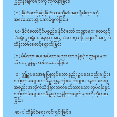
ပြဋ္ဌာန်းချက်များကို လိုက်နာခြင်း၊
( ဂ ) နိုင်ငံတော်နှင့် နိုင်ငံသားတို့၏ အကျိုးစီးပွားကို
အလေးထား၍ ဆောင်ရွက်ခြင်း၊
(ဃ) နိုင်ငံတော်ပိုင်ပစ္စည်း၊ နိုင်ငံတော် ဘဏ္ဍာများ လေလွင့်
ဆုံးရှုံးမှု မရှိစေရေးနှင့် အလွဲသုံးစားမှု မပြုရေးတို့အတွက်
ထိန်းသိမ်းစောင့်ရှောက်ခြင်း၊
( င ) မိမိအား ပေးအပ်ထားသော တာဝန်နှင့် ဝတ္တရားများ
ကို ကျေပွန်စွာ ထမ်းဆောင်ခြင်း၊
( စ ) ဤဥပဒေအရ ပြုလုပ်သော နည်း ဥပဒေ၊ စည်းမျဉ်း ၊
စည်းကမ်းများ၊ အမိန့်၊ ညွှန်ကြားချက်များ၊ ဝန်ထမ်းအဖွဲ့
အစည်း အလိုက်သီးခြားသတ်မှတ်ထားသော လုပ်ငန်းခွင်
စည်းကမ်းများ၊ အမိန့်နှင့် ညွှန်ကြားချက်များကို လိုက်နာ
ခြင်း၊
(ဆ) ပါတီနိုင်ငံရေး ကင်းရှင်းခြင်း၊