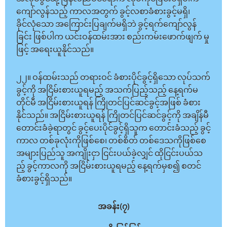
ကျော်လွန်သည့် ကာလအတွက် ခွင့်လစာခံစားခွင့်မရှိ၊
ခိုင်လုံသော အကြောင်းပြချက်မရှိဘဲ ခွင့်ရက်ကျော်လွန်
ခြင်း ဖြစ်ပါက ယင်းဝန်ထမ်းအား စည်းကမ်းဖောက်ဖျက် မှု
ဖြင့် အရေးယူနိုင်သည်။
၂၂။ ဝန်ထမ်းသည် တရားဝင် ခံစားပိုင်ခွင့်ရှိသော လုပ်သက်
ခွင့်ကို အငြိမ်းစားယူရမည့် အသက်ပြည့်သည့် နေ့ရက်မ
တိုင်မီ အငြိမ်းစားယူရန် ကြိုတင်ပြင်ဆင်ခွင့်အဖြစ် ခံစား
နိုင်သည်။ အငြိမ်းစားယူရန် ကြိုတင်ပြင်ဆင်ခွင့်ကို အချိန်မီ
တောင်းခံခဲ့ရာတွင် ခွင့်ပေးပိုင်ခွင့်ရှိသူက တောင်းခံသည့် ခွင့်
ကာလ တစ်ခုလုံးကိုဖြစ်စေ၊ တစ်စိတ် တစ်ဒေသကိုဖြစ်စေ
အများပြည်သူ အကျိုးငှာ ငြင်းပယ်ခဲ့လျှင် ထိုငြင်းပယ်သ
ည့် ခွင့်ကာလကို အငြိမ်းစားယူရမည့် နေ့ရက်မှစ၍ စတင်
ခံစားခွင့်ရှိသည်။
အခန်း(၇)