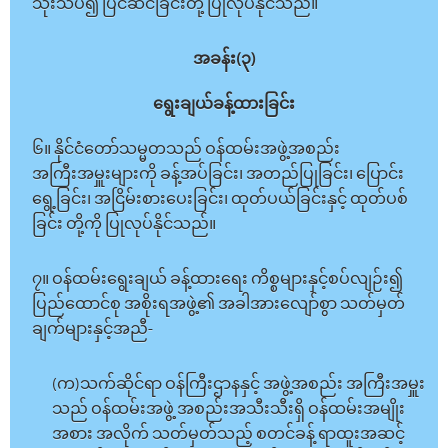
သုံးသပ်၍ ပြင်ဆင်ခြင်းတို့ ပြုလုပ်နိုင်သည်။
အခန်း(၃)
ရွေးချယ်ခန့်ထားခြင်း
၆။ နိုင်ငံတော်သမ္မတသည် ဝန်ထမ်းအဖွဲ့အစည်း
အကြီးအမှူးများကို ခန့်အပ်ခြင်း၊ အတည်ပြုခြင်း၊ ပြောင်း
ရွေ့ခြင်း၊ အငြိမ်းစားပေးခြင်း၊ ထုတ်ပယ်ခြင်းနှင့် ထုတ်ပစ်
ခြင်း တို့ကို ပြုလုပ်နိုင်သည်။
၇။ ဝန်ထမ်းရွေးချယ် ခန့်ထားရေး ကိစ္စများနှင့်စပ်လျဉ်း၍
ပြည်ထောင်စု အစိုးရအဖွဲ့၏ အခါအားလျော်စွာ သတ်မှတ်
ချက်များနှင့်အညီ-
(က)သက်ဆိုင်ရာ ဝန်ကြီးဌာနနှင့် အဖွဲ့အစည်း အကြီးအမှူး
သည် ဝန်ထမ်းအဖွဲ့ အစည်းအသီးသီးရှိ ဝန်ထမ်းအမျိုး
အစား အလိုက် သတ်မှတ်သည့် စတင်ခန့် ရာထူးအဆင့်