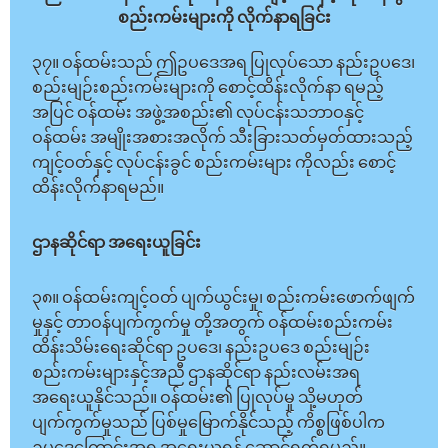
စည်းကမ်းများကို လိုက်နာရခြင်း
၃၇။ ဝန်ထမ်းသည် ဤဥပဒေအရ ပြုလုပ်သော နည်းဥပဒေ၊
စည်းမျဉ်းစည်းကမ်းများကို စောင့်ထိန်းလိုက်နာ ရမည့်
အပြင် ဝန်ထမ်း အဖွဲ့အစည်း၏ လုပ်ငန်းသဘာဝနှင့်
ဝန်ထမ်း အမျိုးအစားအလိုက် သီးခြားသတ်မှတ်ထားသည့်
ကျင့်ဝတ်နှင့် လုပ်ငန်းခွင် စည်းကမ်းများ ကိုလည်း စောင့်
ထိန်းလိုက်နာရမည်။
ဌာနဆိုင်ရာ အရေးယူခြင်း
၃၈။ ဝန်ထမ်းကျင့်ဝတ် ပျက်ယွင်းမှု၊ စည်းကမ်းဖောက်ဖျက်
မှုနှင့် တာဝန်ပျက်ကွက်မှု တို့အတွက် ဝန်ထမ်းစည်းကမ်း
ထိန်းသိမ်းရေးဆိုင်ရာ ဥပဒေ၊ နည်းဥပဒေ စည်းမျဉ်း
စည်းကမ်းများနှင့်အညီ ဌာနဆိုင်ရာ နည်းလမ်းအရ
အရေးယူနိုင်သည်။ ဝန်ထမ်း၏ ပြုလုပ်မှု သို့မဟုတ်
ပျက်ကွက်မှုသည် ပြစ်မှုမြောက်နိုင်သည့် ကိစ္စဖြစ်ပါက