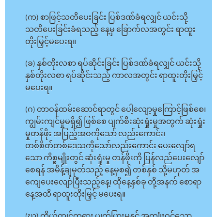
(က) စာဖြင့်သတိပေးခြင်း ပြစ်ဒဏ်ခံရလျှင် ယင်းသို့
သတိပေးခြင်းခံရသည့် နေ့မှ ခြောက်လအတွင်း ရာထူး
တိုးမြှင့်မပေးရ။
(ခ) နှစ်တိုးလစာ ရပ်ဆိုင်းခြင်း ပြစ်ဒဏ်ခံရလျှင် ယင်းသို့
နှစ်တိုးလစာ ရပ်ဆိုင်းသည့် ကာလအတွင်း ရာထူးတိုးမြှင့်
မပေးရ။
(ဂ) တာဝန်ထမ်းဆောင်ရာတွင် ပေါ့လျော့မှုကြောင့်ဖြစ်စေ၊
ကျွမ်းကျင်မှုမရှိ၍ ဖြစ်စေ ပျက်စီးဆုံးရှုံးမှုအတွက် ဆုံးရှုံး
မှုတန်ဖိုး အပြည့်အဝကိုသော် လည်းကောင်း၊
တစ်စိတ်တစ်ဒေသကိုသော်လည်းကောင်း ပေးလျော်ရ
သော ကိစ္စမျိုးတွင် ဆုံးရှုံးမှု တန်ဖိုးကို ပြန်လည်ပေးလျော်
စေရန် အမိန့်ချမှတ်သည့် နေ့မှစ၍ တစ်နှစ် သို့မဟုတ် အ
ကျေပေးလျော်ပြီးသည့်နေ့၊ ထိုနေ့နှစ်ခု တို့အနက် စောရာ
နေ့အထိ ရာထူးတိုးမြှင့် မပေးရ။
(ဃ) ကိုယ်ကျင့်တရား ပျက်ပြားမှုနှင့် အကျုံးဝင်သော