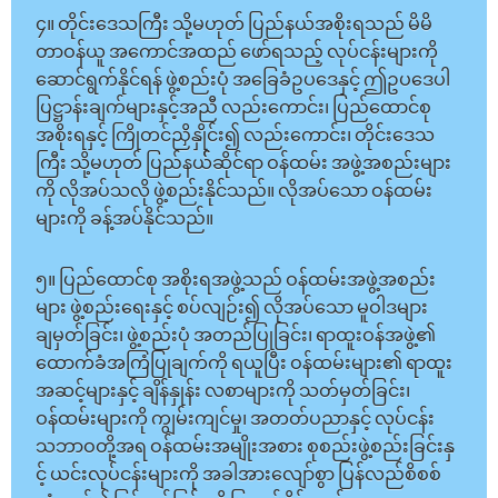
၄။ တိုင်းဒေသကြီး သို့မဟုတ် ပြည်နယ်အစိုးရသည် မိမိ
တာဝန်ယူ အကောင်အထည် ဖော်ရသည့် လုပ်ငန်းများကို
ဆောင်ရွက်နိုင်ရန် ဖွဲ့စည်းပုံ အခြေခံဥပဒေနှင့် ဤဥပဒေပါ
ပြဋ္ဌာန်းချက်များနှင့်အညီ လည်းကောင်း၊ ပြည်ထောင်စု
အစိုးရနှင့် ကြိုတင်ညှိနှိုင်း၍ လည်းကောင်း၊ တိုင်းဒေသ
ကြီး သို့မဟုတ် ပြည်နယ််ဆိုင်ရာ ဝန်ထမ်း အဖွဲ့အစည်းများ
ကို လိုအပ်သလို ဖွဲ့စည်းနိုင်သည်။ လိုအပ်သော ဝန်ထမ်း
များကို ခန့်အပ်နိုင်သည်။
၅။ ပြည်ထောင်စု အစိုးရအဖွဲ့သည် ဝန်ထမ်းအဖွဲ့အစည်း
များ ဖွဲ့စည်းရေးနှင့် စပ်လျဉ်း၍ လိုအပ်သော မူဝါဒများ
ချမှတ်ခြင်း၊ ဖွဲ့စည်းပုံ အတည်ပြုခြင်း၊ ရာထူးဝန်အဖွဲ့၏
ထောက်ခံအကြံပြုချက်ကို ရယူပြီး ဝန်ထမ်းများ၏ ရာထူး
အဆင့်များနှင့် ချိန်နှုန်း လစာများကို သတ်မှတ်ခြင်း၊
ဝန်ထမ်းများကို ကျွမ်းကျင်မှု၊ အတတ်ပညာနှင့် လုပ်ငန်း
သဘာဝတို့အရ ဝန်ထမ်းအမျိုးအစား စုစည်းဖွဲ့စည်းခြင်းနှ
င့် ယင်းလုပ်ငန်းများကို အခါအားလျော်စွာ ပြန်လည်စိစစ်