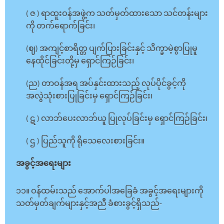
( ဇ ) ရာထူးဝန်အဖွဲ့က သတ်မှတ်ထားသော သင်တန်းများ
ကို တက်ရောက်ခြင်း၊
(ဈ) အကျင့်စာရိတ္တ ပျက်ပြားခြင်းနှင့် သိက္ခာမဲ့စွာပြုမူ
နေထိုင်ခြင်းတို့မှ ရှောင်ကြဉ်ခြင်း၊
(ည) တာဝန်အရ အပ်နှင်းထားသည့် လုပ်ပိုင်ခွင့်ကို
အလွဲသုံးစားပြုခြင်းမှ ရှောင်ကြဉ်ခြင်း၊
( ဋ ) လာဘ်ပေးလာဘ်ယူ ပြုလုပ်ခြင်းမှ ရှောင်ကြဉ်ခြင်း၊
( ဌ ) ပြည်သူကို ရိုသေလေးစားခြင်း။
အခွင့်အရေးများ
၁၁။ ဝန်ထမ်းသည် အောက်ပါအခြေခံ အခွင့်အရေးများကို
သတ်မှတ်ချက်များနှင့်အညီ ခံစားခွင့်ရှိသည်-