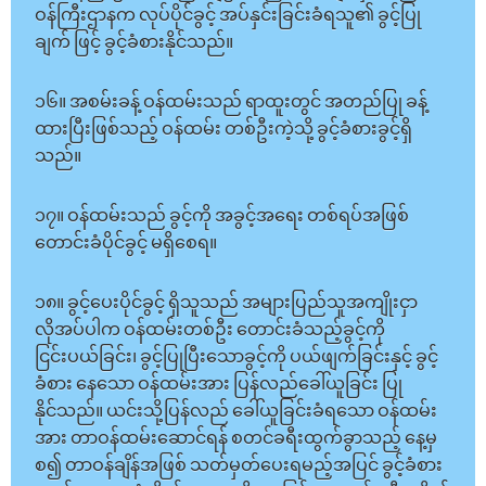
ဝန်ကြီးဌာနက လုပ်ပိုင်ခွင့် အပ်နှင်းခြင်းခံရသူ၏ ခွင့်ပြု
ချက် ဖြင့် ခွင့်ခံစားနိုင်သည်။
၁၆။ အစမ်းခန့် ဝန်ထမ်းသည် ရာထူးတွင် အတည်ပြု ခန့်
ထားပြီးဖြစ်သည့် ဝန်ထမ်း တစ်ဦးကဲ့သို့ ခွင့်ခံစားခွင့်ရှိ
သည်။
၁၇။ ဝန်ထမ်းသည် ခွင့်ကို အခွင့်အရေး တစ်ရပ်အဖြစ်
တောင်းခံပိုင်ခွင့် မရှိစေရ။
၁၈။ ခွင့်ပေးပိုင်ခွင့် ရှိသူသည် အများပြည်သူအကျိုးငှာ
လိုအပ်ပါက ဝန်ထမ်းတစ်ဦး တောင်းခံသည့်ခွင့်ကို
ငြင်းပယ်ခြင်း၊ ခွင့်ပြုပြီးသောခွင့်ကို ပယ်ဖျက်ခြင်းနှင့် ခွင့်
ခံစား နေသော ဝန်ထမ်းအား ပြန်လည်ခေါ်ယူခြင်း ပြု
နိုင်သည်။ ယင်းသို့ပြန်လည် ခေါ်ယူခြင်းခံရသော ဝန်ထမ်း
အား တာဝန်ထမ်းဆောင်ရန် စတင်ခရီးထွက်ခွာသည့် နေ့မှ
စ၍ တာဝန်ချိန်အဖြစ် သတ်မှတ်ပေးရမည့်အပြင် ခွင့်ခံစား