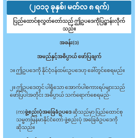
(၂ဝ၁၃ ခုနှစ်၊ မတ်လ ၈ ရက်)
ပြည်ထောင်စုလွှတ်တော်သည် ဤဥပဒေကိုပြဋ္ဌာန်းလိုက်
သည်။
အခန်း(၁)
အမည်နှင့်အဓိပ္ပာယ် ဖော်ပြချက်
၁။ ဤဥပဒေကို နိုင်ငံ့ဝန်ထမ်းဥပဒေဟု ခေါ်တွင်စေရမည်။
၂။ ဤဥပဒေတွင် ပါရှိသော အောက်ပါစကားရပ်များသည်
ဖော်ပြပါအတိုင်း အဓိပ္ပာယ် သက်ရောက်စေရမည်-
(က)
ဖွဲ့စည်းပုံအခြေခံဥပဒေ
ဆိုသည်မှာ ပြည်ထောင်စု
သမ္မတမြန်မာနိုင်ငံတော် ဖွဲ့စည်းပုံ အခြေခံဥပဒေကို
ဆိုသည်။