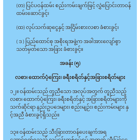
(တ) ပြင်ပဝန်ထမ်း စည်းကမ်းချက်ဖြင့် လွှဲပြောင်းတာဝန်
ထမ်းဆောင်ခွင့်၊
(ထ) လုပ်သက်ဆုငွေနှင့် အငြိမ်းစားလစာ ခံစားခွင့်၊
( ဒ ) ပြည်ထောင်စု အစိုးရအဖွဲ့က အခါအားလျော်စွာ
သတ်မှတ်သော အခြား ခံစားခွင့်။
အခန်း (၅)
လစာ၊ ထောက်ပံ့ကြေး၊ ခရီးစရိတ်နှင့်အခြားစရိတ်များ
၁၂။ ဝန်ထမ်းသည် တူညီသော အလုပ်အတွက် တူညီသည့်
လစာ၊ ထောက်ပံ့ကြေး၊ ခရီးစရိတ်နှင့် အခြားစရိတ်များကို
သက်ဆိုင်ရာ နည်းဥပဒေများ၊ စည်းမျဉ်း၊ စည်းကမ်းများ နှ
င့်အညီ ခံစားခွင့်ရှိသည်။
၁၃။ ဝန်ထမ်းသည် သီးခြားတာဝန်ပေးချက်အရ