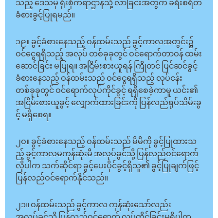
သည့် ဒေသမှ ရုံးစိုက်ရာဌာနသို့ လာခြင်းအတွက် ခရီးစရိတ်
ခံစားခွင့်ပြုရမည်။
၁၉။ ခွင့်ခံစားနေသည့် ဝန်ထမ်းသည် ခွင့်ကာလအတွင်း၌
ဝင်ငွေရရှိသည့် အလုပ် တစ်ခုခုတွင် ဝင်ရောက်တာဝန် ထမ်း
ဆောင်ခြင်း မပြုရ။ အငြိမ်းစားယူရန် ကြိုတင် ပြင်ဆင်ခွင့်
ခံစားနေသည့် ဝန်ထမ်းသည် ဝင်ငွေရရှိသည့် လုပ်ငန်း
တစ်ခုခုတွင် ဝင်ရောက်လုပ်ကိုင်ခွင့် ရရှိစေခဲ့ကာမူ ယင်း၏
အငြိမ်းစားယူခွင့် လျှောက်ထားခြင်းကို ပြန်လည်ရုပ်သိမ်းခွ
င့် မရှိစေရ။
၂ဝ။ ခွင့်ခံစားနေသည့် ဝန်ထမ်းသည် မိမိကို ခွင့်ပြုထားသ
ည့် ခွင့်ကာလမကုန်ဆုံးမီ အလုပ်ခွင်သို့ ပြန်လည်ဝင်ရောက်
လိုပါက သက်ဆိုင်ရာ ခွင့်ပေးပိုင်ခွင့်ရှိသူ၏ ခွင့်ပြုချက်ဖြင့်
ပြန်လည်ဝင်ရောက်နိုင်သည်။
၂၁။ ဝန်ထမ်းသည် ခွင့်ကာလ ကုန်ဆုံးသော်လည်း
အလုပ်ခွင်သို့ ပြန်လည်ဝင်ရောက် လုပ်ကိုင်ခြင်းမရှိပါက