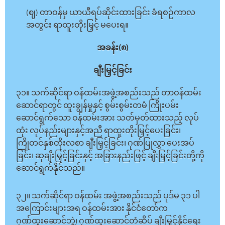
(ဈ) တာဝန်မှ ယာယီရပ်ဆိုင်းထားခြင်း ခံရစဉ်ကာလ
အတွင်း ရာထူးတိုးမြှင့် မပေးရ။
အခန်း(၈)
ချီးမြှင့်ခြင်း
၃၁။ သက်ဆိုင်ရာ ဝန်ထမ်းအဖွဲ့အစည်းသည် တာဝန်ထမ်း
ဆောင်ရာတွင် ထူးချွန်မှုနှင့် စွမ်းစွမ်းတမံ ကြိုးပမ်း
ဆောင်ရွက်သော ဝန်ထမ်းအား သတ်မှတ်ထားသည့် လုပ်
ထုံး လုပ်နည်းများနှင့်အညီ ရာထူးတိုးမြှင့်ပေးခြင်း၊
ကြိုတင်နှစ်တိုးလစာ ချီးမြှင့်ခြင်း၊ ဂုဏ်ပြုလွှာ ပေးအပ်
ခြင်း၊ ဆုချီးမြှင့်ခြင်းနှင့် အခြားနည်းဖြင့် ချီးမြှင့်ခြင်းတို့ကို
ဆောင်ရွက်နိုင်သည်။
၃၂။ သက်ဆိုင်ရာ ဝန်ထမ်း အဖွဲ့အစည်းသည် ပုဒ်မ ၃၁ ပါ
အကြောင်းများအရ ဝန်ထမ်းအား နိုင်ငံတော်က
ဂုဏ်ထူးဆောင်ဘွဲ့၊ ဂုဏ်ထူးဆောင်တံဆိပ် ချီးမြှင့်နိုင်ရေး