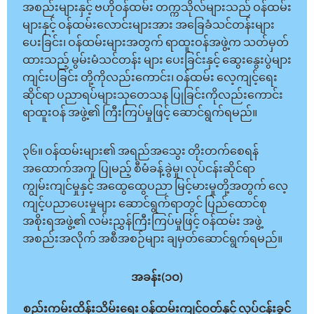
အစည်းများနှင့် ဗဟိုဝန်ထမ်း တက္ကသိုလ်များသည် ဝန်ထမ်း
များနှင့် ဝန်ထမ်းလောင်းများအား အခြေခံသင်တန်းများ
ပေးခြင်း၊ ဝန်ထမ်းများအတွက် ရာထူးဝန်အဖွဲ့က သတ်မှတ်
ထားသည့် မွမ်းမံသင်တန်း များ ပေးခြင်းနှင့် ဆွေးနွေးပွဲများ
ကျင်းပခြင်း တို့ကိုလည်းကောင်း၊ ဝန်ထမ်း လေ့ကျင့်ရေး
ဆိုင်ရာ ပညာရပ်များသုတေသန ပြုခြင်းကိုလည်းကောင်း
ရာထူးဝန် အဖွဲ့၏ ကြီးကြပ်မှုဖြင့် ဆောင်ရွက်ရမည်။
၃၆။ ဝန်ထမ်းများ၏ အရည်အသွေး တိုးတက်စေရန်
အထောက်အကူ ပြုမည့် စီမံခန့်ခွဲမှု၊ လုပ်ငန်းဆိုင်ရာ
ကျွမ်းကျင်မှုနှင့် အထွေထွေပညာ မြင့်မားမှုတို့အတွက် လေ့
ကျင့်ပညာပေးမှုများ ဆောင်ရွက်ရာတွင် ပြည်ထောင်စု
အစိုးရအဖွဲ့၏ လမ်းညွှန်ကြီးကြပ်မှုဖြင့် ဝန်ထမ်း အဖွဲ့
အစည်းအလိုက် အစီအစဉ်များ ချမှတ်ဆောင်ရွက်ရမည်။
အခန်း(၁ဝ)
စည်းကမ်းထိန်းသိမ်းရေး ဝန်ထမ်းကျင့်ဝတ်နှင့် လုပ်ငန်းခွင်