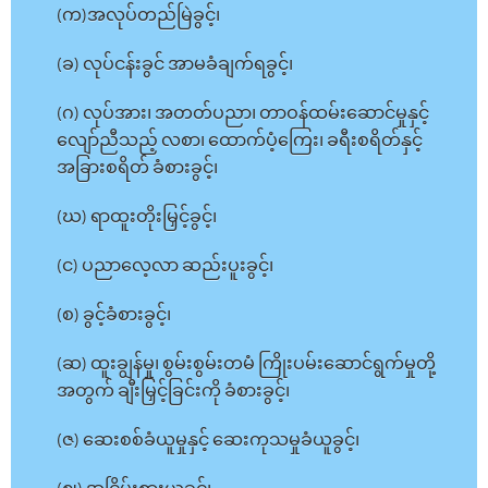
(က)အလုပ်တည်မြဲခွင့်၊
(ခ) လုပ်ငန်းခွင် အာမခံချက်ရခွင့်၊
(ဂ) လုပ်အား၊ အတတ်ပညာ၊ တာဝန်ထမ်းဆောင်မှုနှင့်
လျော်ညီသည့် လစာ၊ ထောက်ပံ့ကြေး၊ ခရီးစရိတ်နှင့်
အခြားစရိတ် ခံစားခွင့်၊
(ဃ) ရာထူးတိုးမြှင့်ခွင့်၊
(င) ပညာလေ့လာ ဆည်းပူးခွင့်၊
(စ) ခွင့်ခံစားခွင့်၊
(ဆ) ထူးချွန်မှု၊ စွမ်းစွမ်းတမံ ကြိုးပမ်းဆောင်ရွက်မှုတို့
အတွက် ချီးမြှင့်ခြင်းကို ခံစားခွင့်၊
(ဇ) ဆေးစစ်ခံယူမှုနှင့် ဆေးကုသမှုခံယူခွင့်၊