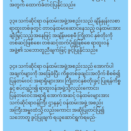
အတွက် ထောက်ခံတင်ပြနိုင်သည်။
၃၃။ သက်ဆိုင်ရာ ဝန်ထမ်းအဖွဲ့အစည်းသည် ချိန်နှုန်းလစာ
ရာထူးတစ်ခုတွင် တာဝန်ထမ်းဆောင်နေသည့် ဝန်ထမ်းအား
ချီးမြှင့်သည့်အနေဖြင့် အချိန်မစေ့မီ ကြိုတင် နှစ်တိုးကို
တစ်ဆင့်ဖြစ်စေ၊ တစ်ဆင့်ထက်ပို၍ဖြစ်စေ ရာထူးဝန်
အဖွဲ့၏ သဘောတူညီချက်ဖြင့် ခွင့်ပြုနိုင်သည်။
၃၄။ သက်ဆိုင်ရာ ဝန်ထမ်းအဖွဲ့အစည်းသည် အောက်ပါ
အချက်များကို အခြေခံပြီး ကိစ္စတစ်ခုချင်းအလိုက် စိစစ်၍
ပြန်တမ်းဝင် အရာရှိများအား ကြိုတင်နှစ်တိုးခွင့် ပြုရန်ကိစ္စ
နှင့် စပ်လျဉ်း၍ ရာထူးဝန်အဖွဲ့သို့လည်းကောင်း၊
ပြန်တမ်းဝင်အရာရှိ အောက်အဆင့် ဝန်ထမ်းများအား
သက်ဆိုင်ရာဝန်ကြီး ဌာနနှင့် ဝန်ထမ်းအဖွဲ့ အစည်း
အကြီးအမှူးထံသို့ လည်းကောင်း အဆိုပြုတင်ပြ၍
သဘောတူ ခွင့်ပြုချက် ရယူဆောင်ရွက်ရမည်-