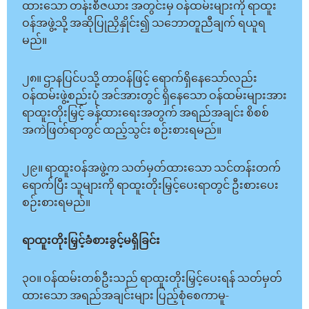
ထားသော တန်းစီဇယား အတွင်းမှ ဝန်ထမ်းများကို ရာထူး
ဝန်အဖွဲ့သို့ အဆိုပြုညှိနှိုင်း၍ သဘောတူညီချက် ရယူရ
မည်။
၂၈။ ဌာနပြင်ပသို့ တာဝန်ဖြင့် ရောက်ရှိနေသော်လည်း
ဝန်ထမ်းဖွဲ့စည်းပုံ အင်အားတွင် ရှိနေသော ဝန်ထမ်းများအား
ရာထူးတိုးမြှင့် ခန့်ထားရေးအတွက် အရည်အချင်း စိစစ်
အကဲဖြတ်ရာတွင် ထည့်သွင်း စဉ်းစားရမည်။
၂၉။ ရာထူးဝန်အဖွဲ့က သတ်မှတ်ထားသော သင်တန်းတက်
ရောက်ပြီး သူများကို ရာထူးတိုးမြှင့်ပေးရာတွင် ဦးစားပေး
စဉ်းစားရမည်။
ရာထူးတိုးမြှင့်ခံစားခွင့်မရှိခြင်း
၃ဝ။ ဝန်ထမ်းတစ်ဦးသည် ရာထူးတိုးမြှင့်ပေးရန် သတ်မှတ်
ထားသော အရည်အချင်းများ ပြည့်စုံစေကာမူ-