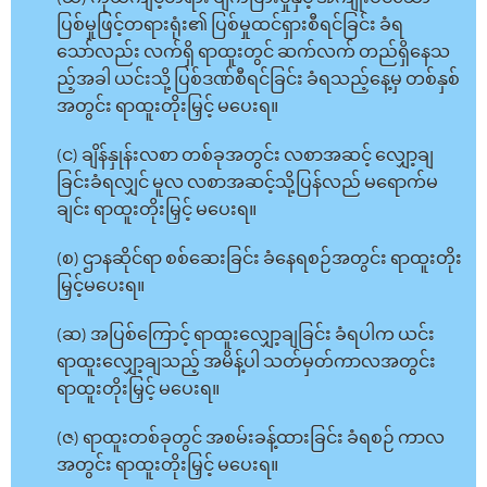
ပြစ်မှုဖြင့်တရားရုံး၏ ပြစ်မှုထင်ရှားစီရင်ခြင်း ခံရ
သော်လည်း လက်ရှိ ရာထူးတွင် ဆက်လက် တည်ရှိနေသ
ည့်အခါ ယင်းသို့ ပြစ်ဒဏ်စီရင်ခြင်း ခံရသည့်နေ့မှ တစ်နှစ်
အတွင်း ရာထူးတိုးမြှင့် မပေးရ။
(င) ချိန်နှုန်းလစာ တစ်ခုအတွင်း လစာအဆင့် လျှော့ချ
ခြင်းခံရလျှင် မူလ လစာအဆင့်သို့ပြန်လည် မရောက်မ
ချင်း ရာထူးတိုးမြှင့် မပေးရ။
(စ) ဌာနဆိုင်ရာ စစ်ဆေးခြင်း ခံနေရစဉ်အတွင်း ရာထူးတိုး
မြှင့်မပေးရ။
(ဆ) အပြစ်ကြောင့် ရာထူးလျှော့ချခြင်း ခံရပါက ယင်း
ရာထူးလျှော့ချသည့် အမိန့်ပါ သတ်မှတ်ကာလအတွင်း
ရာထူးတိုးမြှင့် မပေးရ။
(ဇ) ရာထူးတစ်ခုတွင် အစမ်းခန့်ထားခြင်း ခံရစဉ် ကာလ
အတွင်း ရာထူးတိုးမြှင့် မပေးရ။