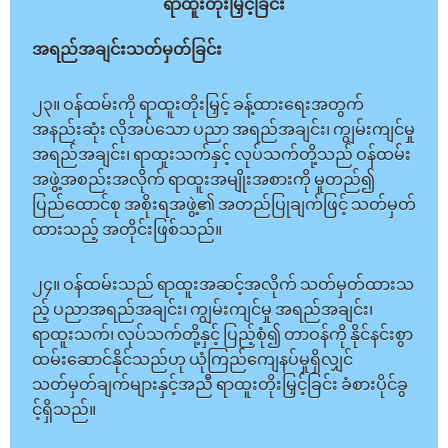
ရာထူးတိုးမြှင့်ခြင်း
အရည်အချင်းသတ်မှတ်ခြင်း
၂၃။ ဝန်ထမ်းကို ရာထူးတိုးမြှင့် ခန့်ထားရေးအတွက်
အနည်းဆုံး လိုအပ်သော ပညာ အရည်အချင်း၊ ကျွမ်းကျင်မှု
အရည်အချင်း၊ ရာထူးသက်နှင့် လုပ်သက်တို့သည် ဝန်ထမ်း
အဖွဲ့အစည်းအလိုက် ရာထူးအမျိုးအစားကို မူတည်၍
ပြည်ထောင်စု အစိုးရအဖွဲ့၏ အတည်ပြုချက်ဖြင့် သတ်မှတ်
ထားသည့် အတိုင်းဖြစ်သည်။
၂၄။ ဝန်ထမ်းသည် ရာထူးအဆင့်အလိုက် သတ်မှတ်ထားသ
ည့် ပညာအရည်အချင်း၊ ကျွမ်းကျင်မှု အရည်အချင်း၊
ရာထူးသက်၊ လုပ်သက်တို့နှင့် ပြည့်စုံ၍ တာဝန်ကို နိုင်နင်းစွာ
ထမ်းဆောင်နိုင်သည်ဟု ယုံကြည်ကျေနပ်မှုရှိလျှင်
သတ်မှတ်ချက်များနှင့်အညီ ရာထူးတိုးမြှင့်ခြင်း ခံစားပိုင်ခွ
င့်ရှိသည်။