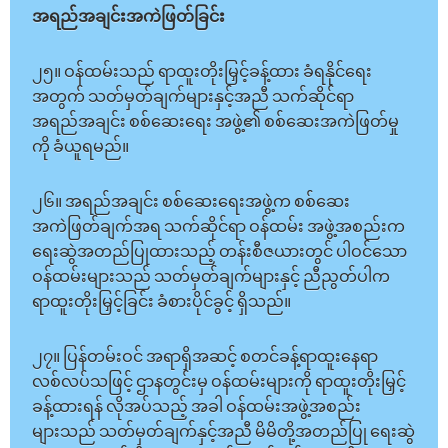
အရည်အချင်းအကဲဖြတ်ခြင်း
၂၅။ ဝန်ထမ်းသည် ရာထူးတိုးမြှင့်ခန့်ထား ခံရနိုင်ရေး
အတွက် သတ်မှတ်ချက်များနှင့်အညီ သက်ဆိုင်ရာ
အရည်အချင်း စစ်ဆေးရေး အဖွဲ့၏ စစ်ဆေးအကဲဖြတ်မှု
ကို ခံယူရမည်။
၂၆။ အရည်အချင်း စစ်ဆေးရေးအဖွဲ့က စစ်ဆေး
အကဲဖြတ်ချက်အရ သက်ဆိုင်ရာ ဝန်ထမ်း အဖွဲ့အစည်းက
ရေးဆွဲအတည်ပြုထားသည့် တန်းစီဇယားတွင် ပါဝင်သော
ဝန်ထမ်းများသည် သတ်မှတ်ချက်များနှင့် ညီညွတ်ပါက
ရာထူးတိုးမြှင့်ခြင်း ခံစားပိုင်ခွင့် ရှိသည်။
၂၇။ ပြန်တမ်းဝင် အရာရှိအဆင့် စတင်ခန့်ရာထူးနေရာ
လစ်လပ်သဖြင့် ဌာနတွင်းမှ ဝန်ထမ်းများကို ရာထူးတိုးမြှင့်
ခန့်ထားရန် လိုအပ်သည့် အခါ ဝန်ထမ်းအဖွဲ့အစည်း
များသည် သတ်မှတ်ချက်နှင့်အညီ မိမိတို့အတည်ပြု ရေးဆွဲ