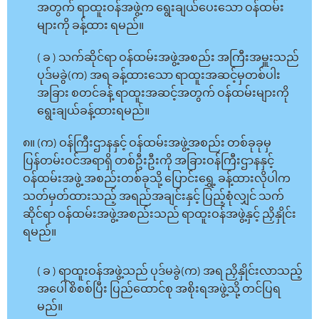
အတွက် ရာထူးဝန်အဖွဲ့က ရွေးချယ်ပေးသော ဝန်ထမ်း
များကို ခန့်ထား ရမည်။
( ခ ) သက်ဆိုင်ရာ ဝန်ထမ်းအဖွဲ့အစည်း အကြီးအမှူးသည်
ပုဒ်မခွဲ(က) အရ ခန့်ထားသော ရာထူးအဆင့်မှတစ်ပါး
အခြား စတင်ခန့် ရာထူးအဆင့်အတွက် ဝန်ထမ်းများကို
ရွေးချယ်ခန့်ထားရမည်။
၈။ (က) ဝန်ကြီးဌာနနှင့် ဝန်ထမ်းအဖွဲ့အစည်း တစ်ခုခုမှ
ပြန်တမ်းဝင်အရာရှိ တစ်ဦးဦးကို အခြားဝန်ကြီးဌာနနှင့်
ဝန်ထမ်းအဖွဲ့ အစည်းတစ်ခုသို့ ပြောင်းရွှေ့ ခန့်ထားလိုပါက
သတ်မှတ်ထားသည့် အရည်အချင်းနှင့် ပြည့်စုံလျှင် သက်
ဆိုင်ရာ ဝန်ထမ်းအဖွဲ့အစည်းသည် ရာထူးဝန်အဖွဲ့နှင့် ညှိနှိုင်း
ရမည်။
( ခ ) ရာထူးဝန်အဖွဲ့သည် ပုဒ်မခွဲ(က) အရ ညှိနှိုင်းလာသည့်
အပေါ် စိစစ်ပြီး ပြည်ထောင်စု အစိုးရအဖွဲ့သို့ တင်ပြရ
မည်။