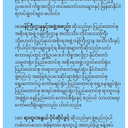
ဥပဒေပါ ကိစ္စအလို့ငှာ တပ်မတော်သားများနှင့် မြန်မာနိုင်ငံ
ရဲတပ်ဖွဲ့ဝင်များ မပါဝင်။
(စ)
ဝန်ကြီးဌာနနှင့်အဖွဲ့အစည်း
ဆိုသည်မှာ ပြည်ထောင်စု
အစိုးရအဖွဲ့ ဝန်ကြီးဌာန အသီးသီး၊ တိုင်းဒေသကြီး
သို့မဟုတ် ပြည်နယ်အစိုးရအဖွဲ့ ဝန်ကြီးဌာန အသီးသီးနှင့်
ကိုယ်ပိုင်အုပ်ချုပ်ခွင့်ရ စီရင်စုများကိုဆိုသည်။ ယင်း
စကားရပ်တွင် ဤဥပဒေပါ ကိစ္စအလို့ငှာ နိုင်ငံတော်
သမ္မတရုံး၊ ပြည်ထောင်စု အစိုးရအဖွဲ့၊ လွှတ်တော်ရုံး၊
ပြည်ထောင်စု တရားလွှတ်တော်ချုပ်ရုံး၊ နိုင်ငံတော်
ဖွဲ့စည်းပုံ အခြေခံဥပဒေဆိုင်ရာခုံရုံး၊ ပြည်ထောင်စု
ရွေးကောက်ပွဲ ကော်မရှင်ရုံး၊ ပြည်ထောင်စု ရှေ့နေချုပ်ရုံး၊
ပြည်ထောင်စု စာရင်းစစ်ချုပ်ရုံး၊ ပြည်ထောင်စု ရာထူးဝန်
အဖွဲ့ရုံး၊ နေပြည်တော် ကောင်စီရုံးနှင့် စည်ပင် သာယာရေး
ကော်မတီရုံးများလည်း ပါဝင်သည်။
(ဆ)
ရာထူးအနွယ် ပိုင်ဆိုင်ခွင့်
ဆိုသည်မှာ ဖွဲ့စည်းပုံပါ
လစ်လပ်သော အမြဲတမ်း ရာထူး၌ အတည်ပြု ခန့်အပ်