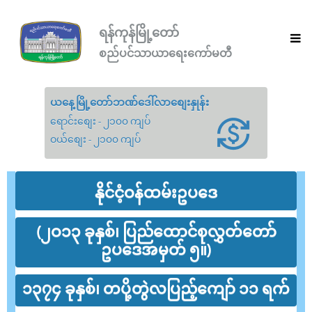
ရန်ကုန်မြို့တော်
စည်ပင်သာယာရေးကော်မတီ
ယနေ့မြို့တော်ဘဏ်ဒေါ်လာစျေးနှုန်း
ရောင်းစျေး - ၂၁၀၀ ကျပ်
ဝယ်စျေး - ၂၁၀၀ ကျပ်
နိုင်ငံ့ဝန်ထမ်းဥပဒေ
(၂ဝ၁၃ ခုနှစ်၊ ပြည်ထောင်စုလွှတ်တော်
ဥပဒေအမှတ် ၅။)
၁၃၇၄ ခုနှစ်၊ တပို့တွဲလပြည့်ကျော် ၁၁ ရက်