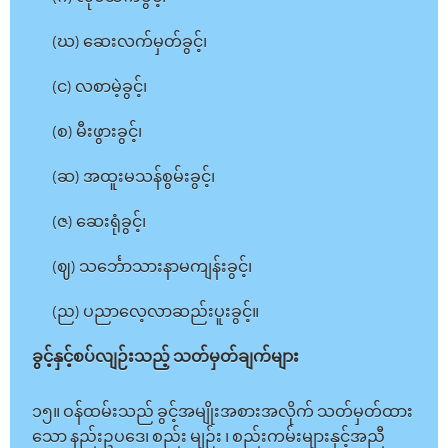
(ဃ) ဆေးလက်မှတ်ခွင့်၊
(င) လစာမဲ့ခွင့်၊
(စ) မီးဖွားခွင့်၊
(ဆ) အထူးမသန်စွမ်းခွင့်၊
(ဇ) ဆေးရုံခွင့်၊
(ဈ) သင်္ဘောသားနာမကျန်းခွင့်၊
(ည) ပညာလေ့လာဆည်းပူးခွင့်။
ခွင့်နှင့်စပ်လျဉ်းသည့် သတ်မှတ်ချက်များ
၁၅။ ဝန်ထမ်းသည် ခွင့်အမျိုးအစားအလိုက် သတ်မှတ်ထား
သော နည်းဥပဒေ၊ စည်း မျဉ်း ၊ စည်းကမ်းများနှင့်အညီ