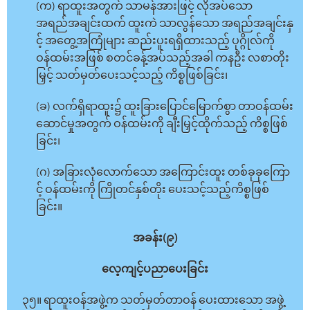
(က) ရာထူးအတွက် သာမန်အားဖြင့် လိုအပ်သော
အရည်အချင်းထက် ထူးကဲ သာလွန်သော အရည်အချင်းနှ
င့် အတွေ့အကြုံများ ဆည်းပူးရရှိထားသည့် ပုဂ္ဂိုလ်ကို
ဝန်ထမ်းအဖြစ် စတင်ခန့်အပ်သည့်အခါ ကနဦး လစာတိုး
မြှင့် သတ်မှတ်ပေးသင့်သည့် ကိစ္စဖြစ်ခြင်း၊
(ခ) လက်ရှိရာထူး၌ ထူးခြားပြောင်မြောက်စွာ တာဝန်ထမ်း
ဆောင်မှုအတွက် ဝန်ထမ်းကို ချီးမြှင့်ထိုက်သည့် ကိစ္စဖြစ်
ခြင်း၊
(ဂ) အခြားလုံလောက်သော အကြောင်းထူး တစ်ခုခုကြော
င့် ဝန်ထမ်းကို ကြိုတင်နှစ်တိုး ပေးသင့်သည့်ကိစ္စဖြစ်
ခြင်း။
အခန်း(၉)
လေ့ကျင့်ပညာပေးခြင်း
၃၅။ ရာထူးဝန်အဖွဲ့က သတ်မှတ်တာဝန် ပေးထားသော အဖွဲ့