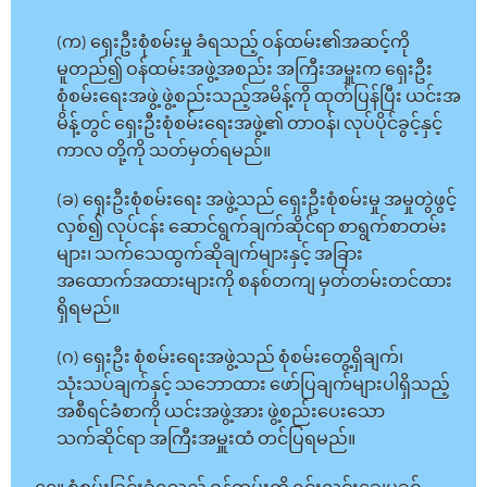
(က) ရှေးဦးစုံစမ်းမှု ခံရသည့် ဝန်ထမ်း၏အဆင့်ကို
မူတည်၍ ဝန်ထမ်းအဖွဲ့အစည်း အကြီးအမှူးက ရှေးဦး
စုံစမ်းရေးအဖွဲ့ ဖွဲ့စည်းသည့်အမိန့်ကို ထုတ်ပြန်ပြီး ယင်းအ
မိန့်တွင် ရှေးဦးစုံစမ်းရေးအဖွဲ့၏ တာဝန်၊ လုပ်ပိုင်ခွင့်နှင့်
ကာလ တို့ကို သတ်မှတ်ရမည်။
(ခ) ရှေးဦးစုံစမ်းရေး အဖွဲ့သည် ရှေးဦးစုံစမ်းမှု အမှုတွဲဖွင့်
လှစ်၍ လုပ်ငန်း ဆောင်ရွက်ချက်ဆိုင်ရာ စာရွက်စာတမ်း
များ၊ သက်သေထွက်ဆိုချက်များနှင့် အခြား
အထောက်အထားများကို စနစ်တကျ မှတ်တမ်းတင်ထား
ရှိရမည်။
(ဂ) ရှေးဦး စုံစမ်းရေးအဖွဲ့သည် စုံစမ်းတွေ့ရှိချက်၊
သုံးသပ်ချက်နှင့် သဘောထား ဖော်ပြချက်များပါရှိသည့်
အစီရင်ခံစာကို ယင်းအဖွဲ့အား ဖွဲ့စည်းပေးသော
သက်ဆိုင်ရာ အကြီးအမှူးထံ တင်ပြရမည်။