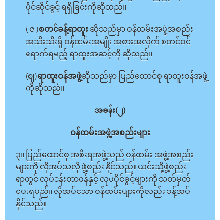
ပိုင်ဆိုင်ခွင့် ရရှိခြင်းကိုဆိုသည်။
( ဇ )
စတင်ခန့်ရာထူး
ဆိုသည်မှာ ဝန်ထမ်းအဖွဲ့အစည်း
အသီးသီးရှိ ဝန်ထမ်းအမျိုး အစားအလိုက် စတင်ဝင်
ရောက်ရမည့် ရာထူးအဆင့်ကို ဆိုသည်။
(ဈ)
ရာထူးဝန်အဖွဲ့
ဆိုသည်မှာ ပြည်ထောင်စု ရာထူးဝန်အဖွဲ့
ကိုဆိုသည်။
အခန်း(၂)
ဝန်ထမ်းအဖွဲ့အစည်းများ
၃။ ပြည်ထောင်စု အစိုးရအဖွဲ့သည် ဝန်ထမ်း အဖွဲ့အစည်း
များကို လိုအပ်သလို ဖွဲ့စည်း နိုင်သည်။ ယင်းသို့ဖွဲ့စည်း
ရာတွင် လုပ်ငန်းတာဝန်နှင့် လုပ်ပိုင်ခွင့်များကို သတ်မှတ်
ပေးရမည်။ လိုအပ်သော ဝန်ထမ်းများကိုလည်း ခန့်အပ်
နိုင်သည်။