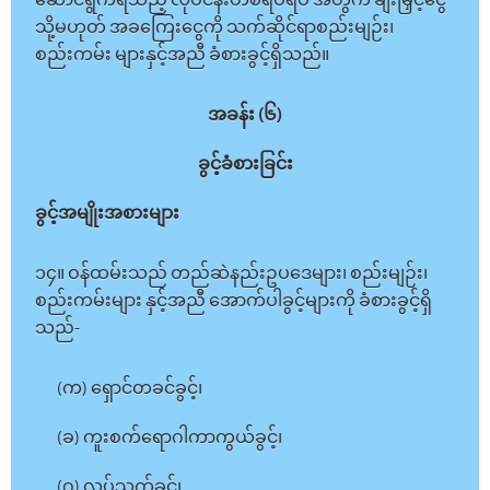
ဆောင်ရွက်ရသည့် လုပ်ငန်းတစ်ရပ်ရပ် အတွက် ချီးမြှင့်ငွေ
သို့မဟုတ် အခကြေးငွေကို သက်ဆိုင်ရာစည်းမျဉ်း၊
စည်းကမ်း များနှင့်အညီ ခံစားခွင့်ရှိသည်။
အခန်း (၆)
ခွင့်ခံစားခြင်း
ခွင့်အမျိုးအစားများ
၁၄။ ဝန်ထမ်းသည် တည်ဆဲနည်းဥပဒေများ၊ စည်းမျဉ်း၊
စည်းကမ်းများ နှင့်အညီ အောက်ပါခွင့်များကို ခံစားခွင့်ရှိ
သည်-
(က) ရှောင်တခင်ခွင့်၊
(ခ) ကူးစက်ရောဂါကာကွယ်ခွင့်၊
(ဂ) လုပ်သက်ခွင့်၊