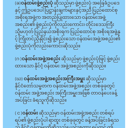
(ခ)
ဝန်ထမ်းဖွဲ့စည်းပုံ
ဆိုသည်မှာ ဖွဲ့စည်းပုံ အခြေခံဥပဒေ
နှင့် ဤဥပဒေပါ ပြဋ္ဌာန်းချက်များနှင့်အညီ ပြည်ထောင်စု
အစိုးရအဖွဲ့က အတည်ပြုထားသော ဝန်ထမ်းအဖွဲ့
အစည်း၏ ဖွဲ့စည်းပုံကိုလည်းကောင်း၊ တိုင်းဒေသကြီး
သို့မဟုတ် ပြည်နယ်အစိုးရက ပြည်ထောင်စု အစိုးရအဖွဲ့နှ
င့် ကြိုတင်ညှိနှိုင်း၍ ဖွဲ့စည်းသော ဝန်ထမ်းအဖွဲ့အစည်း၏
ဖွဲ့စည်းပုံကိုလည်းကောင်းဆိုသည်။
(ဂ )
ဝန်ထမ်းအဖွဲ့အစည်း
ဆိုသည်မှာ ဖွဲ့စည်းပုံဖြင့် ဖွဲ့စည်း
ထားသော နိုင်ငံ့ ဝန်ထမ်း အဖွဲ့အစည်းကိုဆိုသည်။
(ဃ)
ဝန်ထမ်းအဖွဲ့အစည်းအကြီးအမှူး
ဆိုသည်မှာ
နိုင်ငံတော်သမ္မတက ဝန်ထမ်းအဖွဲ့အစည်း တစ်ခုခုတွင်
ဝန်ထမ်း အဖွဲ့အစည်း အကြီးအမှူးအဖြစ် တာဝန်ပေးခန့်
အပ်ခြင်း ခံရသူကိုဆိုသည်။
( င )
ဝန်ထမ်း
ဆိုသည်မှာ ဝန်ထမ်းအဖွဲ့အစည်း တစ်ရပ်
ရပ်၏ ဖွဲ့စည်းပုံပါ ရာထူး တစ်ခုခုတွင် ခန့်အပ်ခြင်းခံရသ
ည့် နိုင်ငံ့ ဝန်ထမ်းကိုဆိုသည်။ ယင်းစကား ရပ်တွင် ဤ