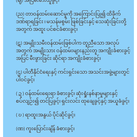
(ဈ) အငြိမ်းစားယူခွင့်၊
(ည) တာဝန်ထမ်းဆောင်မှုကို အကြောင်းပြု၍ ထိခိုက်
ဒဏ်ရာရခြင်း ၊ မသန်မစွမ်း ဖြစ်ခြင်းနှင့် သေဆုံးခြင်းတို့
အတွက် အထူး ပင်စင်ခံစားခွင့်၊
(ဋ) အမျိုးသမီးဝန်ထမ်းဖြစ်ပါက တူညီသော အလုပ်
အတွက် အမျိုးသား ဝန်ထမ်းများနည်းတူ အကျိုးခံစားခွင့်
အပြင် မီးဖွားခြင်း ဆိုင်ရာ အကျိုးခံစားခွင့်၊
(ဌ) ပါတီနိုင်ငံရေးနှင့် ကင်းရှင်းသော အသင်းအဖွဲ့များတွင်
ပါဝင်ခွင့်၊
( ဍ ) ဝန်ထမ်းရေးရာ ခံစားခွင့်၊ ဆုံးရှုံးနစ်နာမှုများနှင့်
စပ်လျဉ်း၍ တင်ပြခွင့်၊ ရှင်းလင်း ထုချေခွင့်နှင့် အယူခံခွင့်၊
( ဎ ) ရာထူးအနွယ် ပိုင်ဆိုင်ခွင့်၊
(ဏ) ကူးပြောင်းချိန် ခံစားခွင့်၊