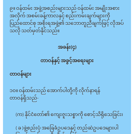
၉။ ဝန်ထမ်း အဖွဲ့အစည်းများသည် ဝန်ထမ်း အမျိုးအစား
အလိုက် အစမ်းခန့်ကာလနှင့် စည်းကမ်းချက်များကို
ပြည်ထောင်စု အစိုးရအဖွဲ့၏ သဘောတူညီချက်ဖြင့် လိုအပ်
သလို သတ်မှတ်နိုင်သည်။
အခန်း(၄)
တာဝန်နှင့် အခွင့်အရေးများ
တာဝန်များ
၁ဝ။ ဝန်ထမ်းသည် အောက်ပါတို့ကို လိုက်နာရန်
တာဝန်ရှိသည်-
(က) နိုင်ငံတော်၏ ကျေးဇူးသစ္စာကို စောင့်သိရိုသေခြင်း၊
( ခ )ဖွဲ့စည်းပုံ အခြေခံဥပဒေနှင့် တည်ဆဲဥပဒေများပါ