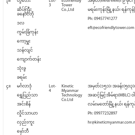
၃။
တွံတေး
Lot-
Ecofriendly
အမှတ်(၈၈၆/၈၈၈)၊ ၉ မိုင်၊
3
Tower
ဆိပ်ကြီး
Co.,Ltd
မရမ်းကုန်းမြို့နယ်၊ ရန်ကုန်မြ
ခနောင်တို
Ph: 09457741277
ဒလ
eft@ecofriendlytower.com
ကွမ်းခြံကုန်း
ကော့မှူး
သန်လျင်
ကျောက်တန်း
သုံးခွ
ခရမ်း
၄။
မင်္ဂလာဒုံ
Lot-
Kinetic
အမှတ်(၁၅၁)၊ အခန်း(၅၀၃
4
Myanmar
ရွှေပြည်သာ
Technology
အဆင့်မြင့်အိမ်ရာ(MBLC) ဝ
Co.Ltd
အင်းစိန်
လမ်းမတော်မြို့နယ်၊ ရန်ကုန်
လှိုင်သာယာ
Ph: 09977232897
လှည်းကူး
hr@kineticmyanmar.com
မှော်ဘီ