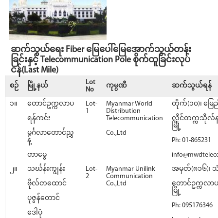
ဆက်သွယ်ရေး Fiber မြေပေါ်မြေအောက်သွယ်တန်း
ခြင်းနှင့် Telecommunication Pole စိုက်ထူခြင်းလုပ်
ငန်(Last Mile)
Lot
စဉ်
မြို့နယ်
ကုမ္ပဏီ
ဆက်သွယ်ရန်
No
၁။
တောင်ဥက္ကလာပ
Lot-
Myanmar World
တိုက်(၁၀)၊ မြေည
1
Distribution
ရန်ကင်း
Telecommunication
လှိုင်တက္ကသိုလ်
မြို့
မင်္ဂလာတောင်ညွှ
Co.,Ltd
န့်
Ph: 01-865231
တာမွေ
info@mwdtele
၂။
သင်္ဃန်းကျွန်း
Lot-
Myanmar Unilink
အမှတ်(၈၁၆)၊ သ
2
Communication
ဗိုလ်တထောင်
Co.,Ltd
တောင်ဥက္ကလာပမြ
မြို့
ပုဇွန်တောင်
Ph: 095176346
ဒေါပုံ