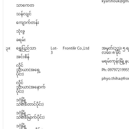
kyarshouk@gma
သာကေတ
သန်လျင်
ကျောက်တန်း
သုံးခွ
ခရမ်း
၃။
ရွှေပြည်သာ
Lot-
Frontilir Co.,Ltd
အမှတ်(၃၃)၊ ၅ ရ
3
လမ်း၊ ၈ မိုင်
အင်းစိန်
မရမ်းကုန်းမြို့နယ
လှိုင်
သာယာ(အရှေ့
Ph: 0979721995
ပိုင်း)
phyo.thiha@front
လှိုင်
သာယာ(အနောက်
ပိုင်း)
ဒဂုံမြို့
သစ်(တောင်ပိုင်း)
ဒဂုံမြို့
သစ်(မြောက်ပိုင်း)
ဒဂုံမြို့