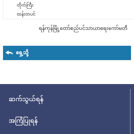
တိုက်ကြီး
ထန်းတပင်
ရန်ကုန်မြို့တော်စည်ပင်သာယာရေးကော်မတီ
ရှေ့သို့
ဆက်သွယ်ရန်
အကြံပြုရန်