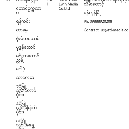
၁။
သင်္ဃန်းကျွန်း
Lot-
Shwe Than
မန္တလေးတာဝါ၊ ကုန်သည်လမ်
1
Lwin Media
လမ်းထောင့်
တောင်ဥက္ကလာ
Co.Ltd
ပ
ရန်ကုန်မြို့
ရန်ကင်း
Ph: 09888920208
တာမွေ
Contract_us@stl-media.c
ဗိုလ်တထောင်
ပုဇွန်တောင်
မင်္ဂလာတောင်
ညွှန့်
ဒေါပုံ
သာကေတ
ဒဂုံမြို့
သစ်(တောင်
ပိုင်း)
ဒဂုံမြို့
သစ်(မြောက်
ပိုင်း)
ဒဂုံမြို့
သစ်(အရှေ့