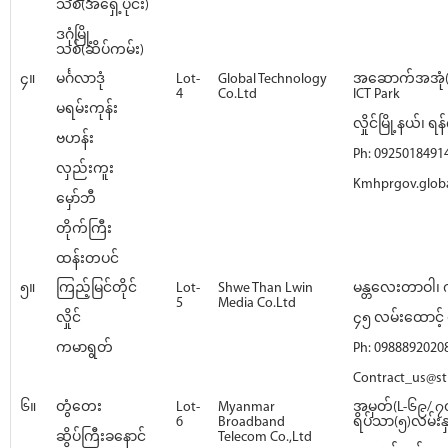
သစ်(အရှေ့ပိုင်း)
ဒဂုံမြို့
သစ်(ဆိပ်ကမ်း)
၄။
မင်္ဂလာဒုံ
Lot-
Global Technology
အဆောက်အအုံ(
4
Co.Ltd
ICT Park
မရမ်းကုန်း
လှိုင်မြို့နယ်၊ ရန်
ဗဟန်း
Ph: 0925018491
လှည်းကူး
Kmhprgov.glob
မှော်ဘီ
တိုက်ကြီး
ထန်းတပင်
၅။
ကြည့်မြင်တိုင်
Lot-
Shwe Than Lwin
မန္တလေးတာဝါ၊ က
5
Media Co.Ltd
လှိုင်
၄၅ လမ်းထောင့် ရ
ကမာရွတ်
Ph: 0988892020
Contract_us@st
၆။
တွံတေး
Lot-
Myanmar
အမှတ်(L-၆၉/ ၇၀
6
Broadband
ရိပ်သာ(၅)လမ်းနှင
ဆိပ်ကြီးခနောင်
Telecom Co.,Ltd