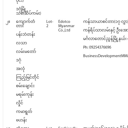
ပိုင်း)
ဒဂုံမြို့
သစ်(ဆိပ်ကမ်း)
၂။
ကျောက်တံ
Lot-
Edotco
ကန်သာယာစင်တာ(၁၇ လွှာ)
တား
2
Myanmar
Co.,Ltd
ကန်ရိပ်သာလမ်းနှင့် ဦးအေ
ပန်းဘဲတန်း
မင်္ဂလာတောင်ညွှန့်မြို့နယ်၊ ရ
လသာ
Ph: 09254376696
လမ်းမတော်
BusinessDevelopmentMM
ဒဂုံ
အလုံ
ကြည့်မြင်တိုင်
စမ်းချောင်း
မရမ်းကုန်း
လှိုင်
ကမာရွတ်
ဗဟန်း