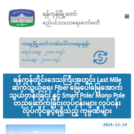
ရန်ကုန်မြို့တော်
စည်ပင်သာယာရေးကော်မတီ
ယနေ့မြို့တော်ဘဏ်ဒေါ်လာစျေးနှုန်း
ရောင်းစျေး - ၂၁၀၀ ကျပ်
ဝယ်စျေး - ၂၁၀၀ ကျပ်
ရန်ကုန်တိုင်းဒေသကြီးအတွင်း Last Mile
ဆက်သွယ်ရေး Fiber မြေပေါ်မြေအောက်
သွယ်တန်းခြင်း နှင့် Smart Pole/ Mono Pole
တည်ဆောက်ခြင်းလုပ်ငန်းများ လုပ်ငန်း
လုပ်ကိုင်ခွင့်ရရှိသည့် ကုမ္ပဏီများ
2024-12-24