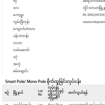
တို
ခရေပင်လမ်းထောင
ဒလ
လှိုင်သာယာမြို့န
ကော့မှူး
Ph: 0942245339
ကွမ်းခြံကုန်း
relationdept@
ကျောက်တံတား
ပန်းဘဲတန်း
လသာ
လမ်းမတော်
ဒဂုံ
အလုံ
စမ်းချောင်း
Smart Pole/ Mono Pole စိုက်ထူခြင်းလုပ်ငန်း
လုပ်ငန်း
Lot
လုပ်ကိုင်ခွင့်
စဉ်
မြို့နယ်
ဆက်သွယ်ရန်
No
ရရှိသည့်
ကုမ္ပဏီ