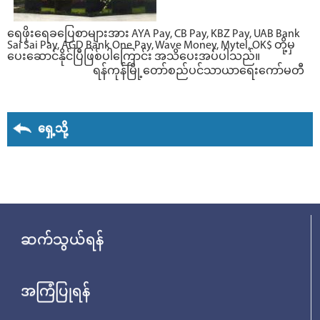
ရေဖိုးရေခပြေစာများအား AYA Pay, CB Pay, KBZ Pay, UAB Bank
Sai Sai Pay, AGD Bank One Pay, Wave Money, Mytel, OK$ တို့မှ
ပေးဆောင်နိုင်ပြီဖြစ်ပါကြောင်း အသိပေးအပ်ပါသည်။
ရန်ကုန်မြို့တော်စည်ပင်သာယာရေးကော်မတီ
ရှေ့သို့
ဆက်သွယ်ရန်
အကြံပြုရန်