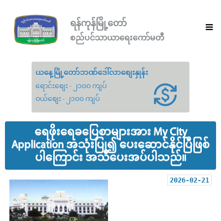
ရန်ကုန်မြို့တော်
စည်ပင်သာယာရေးကော်မတီ
ယနေ့မြို့တော်ဘဏ်ဒေါ်လာစျေးနှုန်း
ရောင်းစျေး - ၂၁၀၀ ကျပ်
ဝယ်စျေး - ၂၁၀၀ ကျပ်
ရေဖိုးရေခပြေစာများအား My City
Application အသုံးပြု၍ ပေးဆောင်နိုင်ပြီဖြစ်
ပါကြောင်း အသိပေးအပ်ပါသည်။
2026-02-21