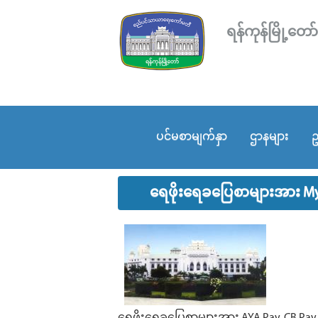
ရန်ကုန်မြို့
ပင်မစာမျက်နှာ
ဌာနများ
ဥ
ရေဖိုးရေခပြေစာများအား My