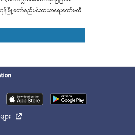
, OK$ တို့မှ ပေးဆောင်နိုင်ပြီဖြစ်ပါ
ကုန်မြို့တော်စည်ပင်သာယာရေးကော်မတီ
ation
ုများ