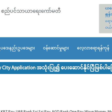
ယနေ
တော် စည်ပင်သာယာရေးကော်မတီ
နှုန်း
ရောင
ဝယ်
ပဒေ၊နည်းဥပဒေများ
ဝန်ဆောင်မှုများ
လေ့လာစရာရန်ကုန်
 City Application အသုံးပြု၍ ပေးဆောင်နိုင်ပြီဖြစ်