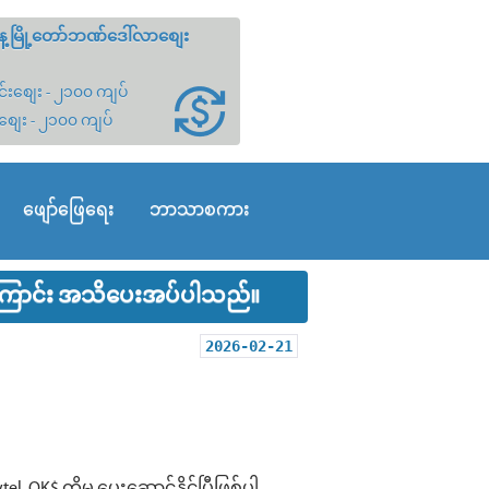
့မြို့တော်ဘဏ်ဒေါ်လာစျေး
်းစျေး - ၂၁၀၀ ကျပ်
စျေး - ၂၁၀၀ ကျပ်
ဖျော်ဖြေရေး
ဘာသာစကား
ပါကြောင်း အသိပေးအပ်ပါသည်။
2026-02-21