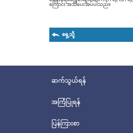
ရေဖိုးရေခပြေစာများအား AYA Pay, CB Pay, K
ကြောင်း အသိပေးအပ်ပါသည်။
ရှေ့သို့
ဆက်သွယ်ရန်
အကြံပြုရန်
ပြန်ကြားစာ