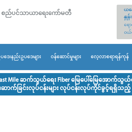
ယနေ
တော် စည်ပင်သာယာရေးကော်မတီ
နှုန်း
ရောင
ဝယ်
ပဒေ၊နည်းဥပဒေများ
ဝန်ဆောင်မှုများ
လေ့လာစရာရန်ကုန်
ast Mile ဆက်သွယ်ရေး Fiber မြေပေါ်မြေအောက်သွယ်တန်
ာက်ခြင်းလုပ်ငန်းများ လုပ်ငန်းလုပ်ကိုင်ခွင့်ရရှိသည့် 