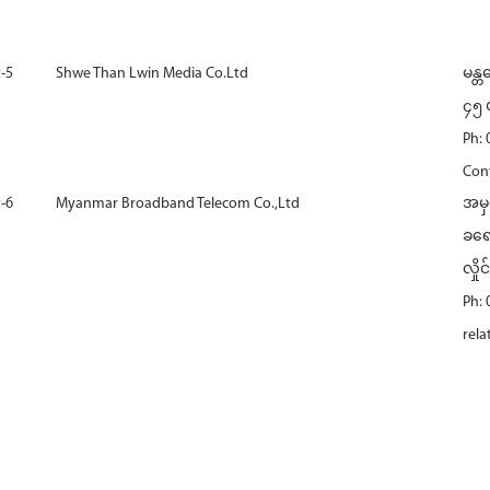
-5
Shwe Than Lwin Media Co.Ltd
မန္
၄၅ လ
Ph:
Con
-6
Myanmar Broadband Telecom Co.,Ltd
အမှ
ခရေ
လှို
Ph:
rel