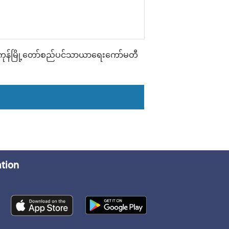
ကုန်မြို့တော်စည်ပင်သာယာရေးကော်မတီ
ation