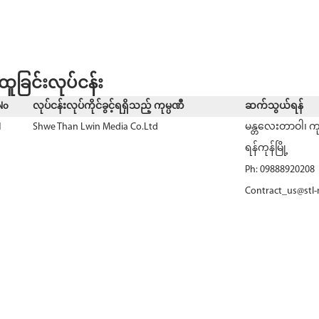
ထူခြင်းလုပ်ငန်း
No
လုပ်ငန်းလုပ်ကိုင်ခွင့်ရရှိသည့် ကုမ္ပဏီ
ဆက်သွယ်ရန်
1
Shwe Than Lwin Media Co.Ltd
မန္တလေးတာဝါ၊ ကု
ရန်ကုန်မြို့
Ph: 09888920208
Contract_us@stl