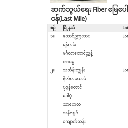
ဆက်သွယ်ရေး Fiber မြေပေါ်မ
ငန်(Last Mile)
စဉ်
မြို့နယ်
Lo
၁။
တောင်ဥက္ကလာပ
Lot
ရန်ကင်း
မင်္ဂလာတောင်ညွှန့်
တာမွေ
၂။
သင်္ဃန်းကျွန်း
Lot
ဗိုလ်တထောင်
ပုဇွန်တောင်
ဒေါပုံ
သာကေတ
သန်လျင်
ကျောက်တန်း