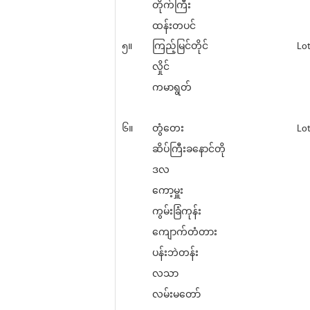
တိုက်ကြီး
ထန်းတပင်
၅။
ကြည့်မြင်တိုင်
Lot
လှိုင်
ကမာရွတ်
၆။
တွံတေး
Lot
ဆိပ်ကြီးခနောင်တို
ဒလ
ကော့မှူး
ကွမ်းခြံကုန်း
ကျောက်တံတား
ပန်းဘဲတန်း
လသာ
လမ်းမတော်