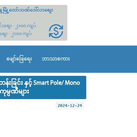
့မြို့တော်ဘဏ်ဒေါ်လာစျေး
်းစျေး - ၂၁၀၀ ကျပ်
စျေး - ၂၁၀၀ ကျပ်
ဖျော်ဖြေရေး
ဘာသာစကား
းခြင်း နှင့် Smart Pole/ Mono
ကုမ္ပဏီများ
2024-12-24