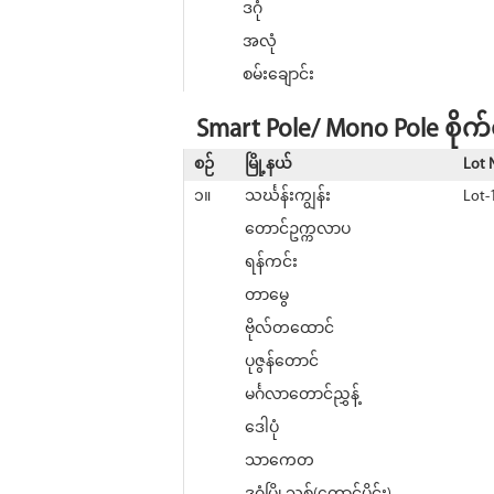
ဒဂုံ
အလုံ
စမ်းချောင်း
Smart Pole/ Mono Pole စိုက်
စဉ်
မြို့နယ်
Lot 
၁။
သင်္ဃန်းကျွန်း
Lot-
တောင်ဥက္ကလာပ
ရန်ကင်း
တာမွေ
ဗိုလ်တထောင်
ပုဇွန်တောင်
မင်္ဂလာတောင်ညွှန့်
ဒေါပုံ
သာကေတ