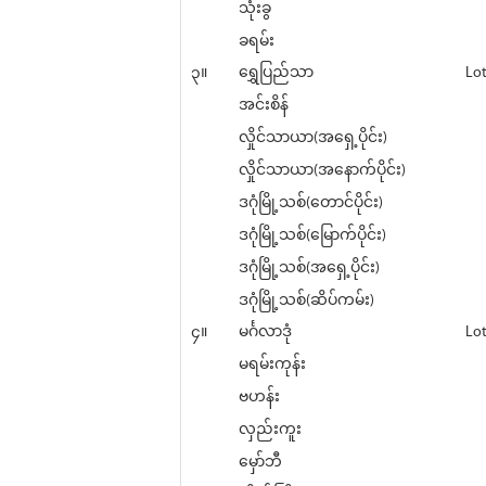
သုံးခွ
ခရမ်း
၃။
ရွှေပြည်သာ
Lot
အင်းစိန်
လှိုင်သာယာ(အရှေ့ပိုင်း)
လှိုင်သာယာ(အနောက်ပိုင်း)
ဒဂုံမြို့သစ်(တောင်ပိုင်း)
ဒဂုံမြို့သစ်(မြောက်ပိုင်း)
ဒဂုံမြို့သစ်(အရှေ့ပိုင်း)
ဒဂုံမြို့သစ်(ဆိပ်ကမ်း)
၄။
မင်္ဂလာဒုံ
Lot
မရမ်းကုန်း
ဗဟန်း
လှည်းကူး
မှော်ဘီ