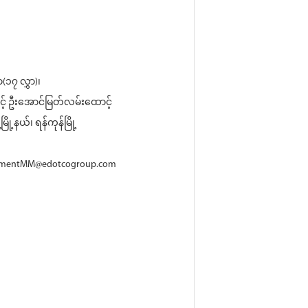
၇ လွှာ)၊
င့် ဦးအောင်မြတ်လမ်းထောင့်
ြို့နယ်၊ ရန်ကုန်မြို့
pmentMM@edotcogroup.com