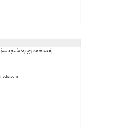
န်သည်လမ်းနှင့် ၄၅ လမ်းထောင့်
-media.com