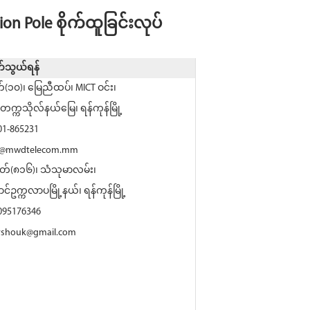
n Pole စိုက်ထူခြင်းလုပ်
သွယ်ရန်
်(၁၀)၊ မြေညီထပ်၊ MICT ဝင်း၊
င်တက္ကသိုလ်နယ်မြေ၊ ရန်ကုန်မြို့
01-865231
o@mwdtelecom.mm
တ်(၈၁၆)၊ သံသုမာလမ်း၊
်ဥက္ကလာပမြို့နယ်၊ ရန်ကုန်မြို့
 095176346
rshouk@gmail.com