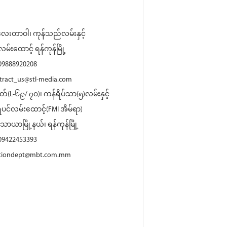
တလေးတာဝါ၊ ကုန်သည်လမ်းနှင့်
မ်းထောင့် ရန်ကုန်မြို့
 09888920208
tract_us@stl-media.com
တ်(L-၆၉/ ၇၀)၊ ကန်ရိပ်သာ(၅)လမ်းနှင့်
ပင်လမ်းထောင့်(FMI အိမ်ရာ)
င်သာယာမြို့နယ်၊ ရန်ကုန်မြို့
 09422453393
ationdept@mbt.com.mm