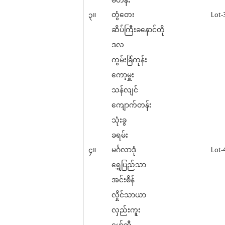
ဗဟန်း
၃။
တွံတေး
Lot-
ဆိပ်ကြီးခနောင်တို
ဒလ
ကွမ်းခြံကုန်း
ကော့မှူး
သန်လျင်
ကျောက်တန်း
သုံးခွ
ခရမ်း
၄။
မင်္ဂလာဒုံ
Lot-
ရွှေပြည်သာ
အင်းစိန်
လှိုင်သာယာ
လှည်းကူး