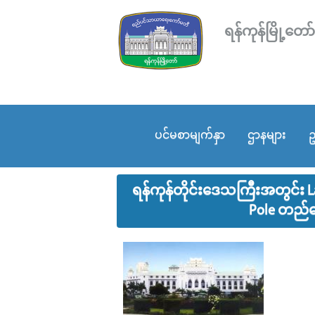
ရန်ကုန်မြို့
ပင်မစာမျက်နှာ
ဌာနများ
ဥ
ရန်ကုန်တိုင်းဒေသကြီးအတွင်း L
Pole တည်ဆေ