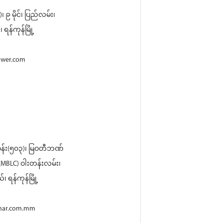
၉ မိုင်၊ ပြည်လမ်း၊
 ရန်ကုန်မြို့
ower.com
န်း(၅၀၃)၊ မြဝတီဘဏ်
(MBLC) ဝါးတန်းလမ်း၊
၊ ရန်ကုန်မြို့
mar.com.mm