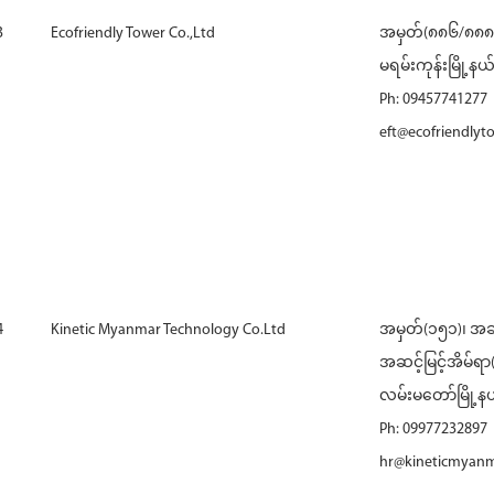
3
Ecofriendly Tower Co.,Ltd
အမှတ်(၈၈၆/၈၈၈)၊ 
မရမ်းကုန်းမြို့နယ်၊
Ph: 09457741277
eft@ecofriendlyt
4
Kinetic Myanmar Technology Co.Ltd
အမှတ်(၁၅၁)၊ အခ
အဆင့်မြင့်အိမ်ရာ
လမ်းမတော်မြို့နယ်
Ph: 09977232897
hr@kineticmyan