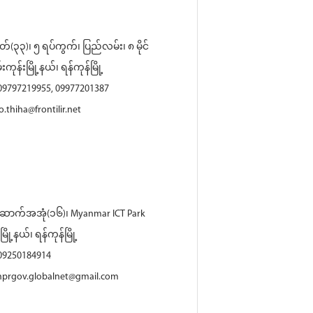
်(၃၃)၊ ၅ ရပ်ကွက်၊ ပြည်လမ်း၊ ၈ မိုင်
းကုန်းမြို့နယ်၊ ရန်ကုန်မြို့
 09797219955, 09977201387
.thiha@frontilir.net
ာက်အအုံ(၁၆)၊ Myanmar ICT Park
်မြို့နယ်၊ ရန်ကုန်မြို့
 09250184914
prgov.globalnet@gmail.com