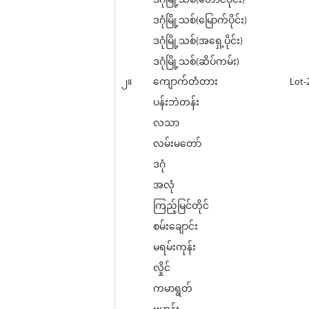
ဒဂုံမြို့သစ်(တောင်ပိုင်း)
ဒဂုံမြို့သစ်(မြောက်ပိုင်း)
ဒဂုံမြို့သစ်(အရှေ့ပိုင်း)
ဒဂုံမြို့သစ်(ဆိပ်ကမ်း)
၂။
ကျောက်တံတား
Lot-
ပန်းဘဲတန်း
လသာ
လမ်းမတော်
ဒဂုံ
အလုံ
ကြည့်မြင်တိုင်
စမ်းချောင်း
မရမ်းကုန်း
လှိုင်
ကမာရွတ်