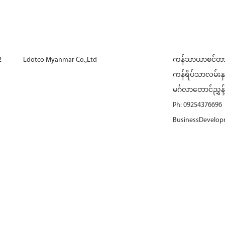
2
Edotco Myanmar Co.,Ltd
ကန်သာယာစင်တာ(၁
ကန်ရိပ်သာလမ်းနှ
မင်္ဂလာတောင်ညွှန့်မ
Ph: 09254376696
BusinessDevelo