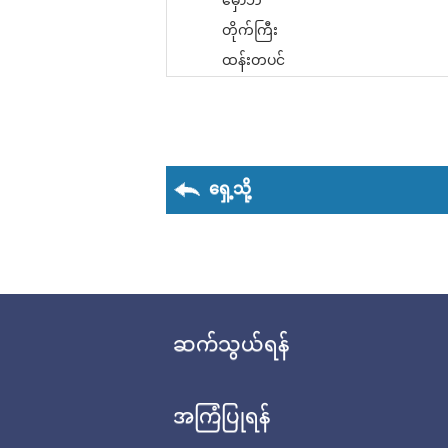
မှော်ဘီ
တိုက်ကြီး
ထန်းတပင်
ရှေ့သို့
ဆက်သွယ်ရန်
အကြံပြုရန်