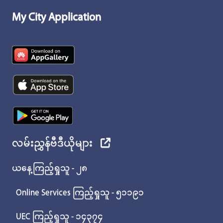
My City Application
လမ်းညွှန်ဗီဒီယိုများ
ယနေ့ကြည့်ရှုသူ - ၂၈
Online Services ကြည့်ရှုသူ - ၅၁၁၉၁
UEC ကြည့်ရှုသူ - ၁၄၃၇၄