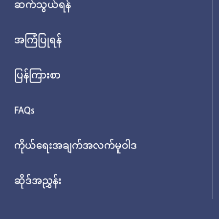
ဆက်သွယ်ရန်
အကြံပြုရန်
ပြန်ကြားစာ
FAQs
ကိုယ်ရေးအချက်အလက်မူဝါဒ
ဆိုဒ်အညွှန်း