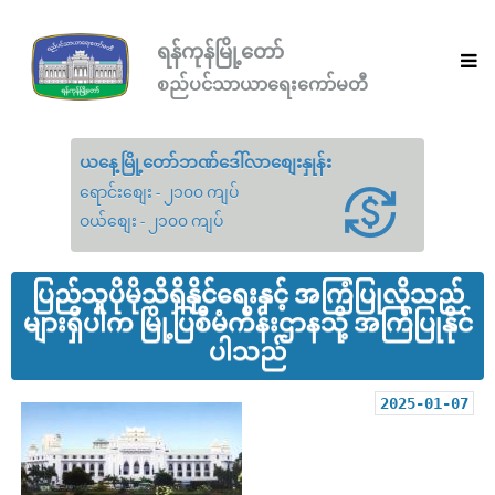
ရန်ကုန်မြို့တော်
စည်ပင်သာယာရေးကော်မတီ
ယနေ့မြို့တော်ဘဏ်ဒေါ်လာစျေးနှုန်း
ရောင်းစျေး - ၂၁၀၀ ကျပ်
ဝယ်စျေး - ၂၁၀၀ ကျပ်
ပြည်သူပိုမိုသိရှိနိုင်ရေးနှင့် အကြံပြုလိုသည်
များရှိပါက မြို့ပြစီမံကိန်းဌာနသို့ အကြံပြုနိုင်
ပါသည်
2025-01-07