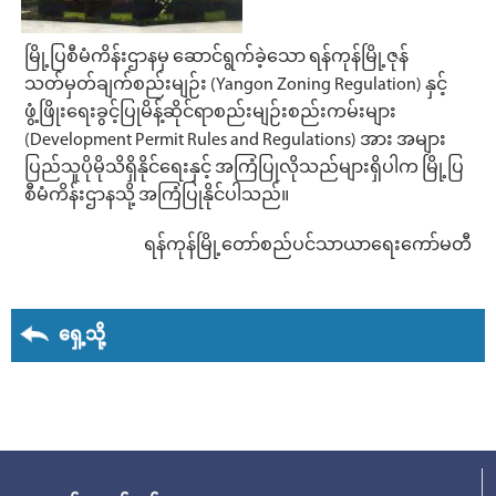
မြို့ပြစီမံကိန်းဌာနမှ ဆောင်ရွက်ခဲ့သော ရန်ကုန်မြို့ဇုန်
သတ်မှတ်ချက်စည်းမျဉ်း (Yangon Zoning Regulation) နှင့်
ဖွံ့ဖြိုးရေးခွင့်ပြုမိန့်ဆိုင်ရာစည်းမျဉ်းစည်းကမ်းများ
(Development Permit Rules and Regulations) အား အများ
ပြည်သူပိုမိုသိရှိနိုင်ရေးနှင့် အကြံပြုလိုသည်များရှိပါက မြို့ပြ
စီမံကိန်းဌာနသို့ အကြံပြုနိုင်ပါသည်။
ရန်ကုန်မြို့တော်စည်ပင်သာယာရေးကော်မတီ
ရှေ့သို့