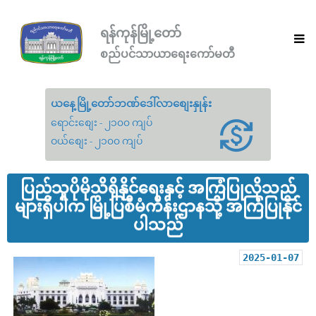
ရန်ကုန်မြို့တော်
စည်ပင်သာယာရေးကော်မတီ
ယနေ့မြို့တော်ဘဏ်ဒေါ်လာစျေးနှုန်း
ရောင်းစျေး - ၂၁၀၀ ကျပ်
ဝယ်စျေး - ၂၁၀၀ ကျပ်
ပြည်သူပိုမိုသိရှိနိုင်ရေးနှင့် အကြံပြုလိုသည်
များရှိပါက မြို့ပြစီမံကိန်းဌာနသို့ အကြံပြုနိုင်
ပါသည်
2025-01-07