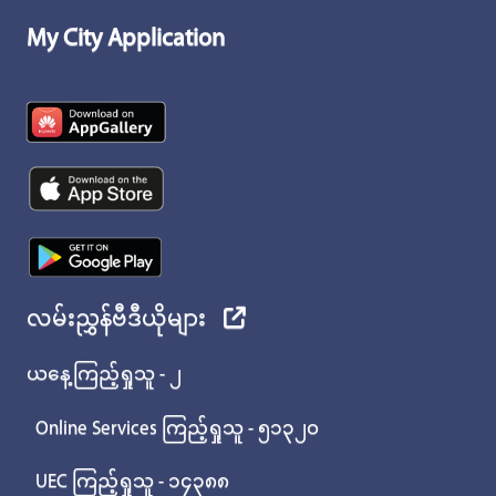
My City Application
လမ်းညွှန်ဗီဒီယိုများ
ယနေ့ကြည့်ရှုသူ - ၂
Online Services ကြည့်ရှုသူ - ၅၁၃၂၀
UEC ကြည့်ရှုသူ - ၁၄၃၈၈