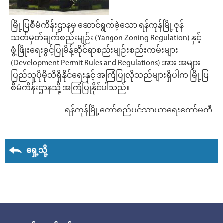
မြို့ပြစီမံကိန်းဌာနမှ ဆောင်ရွက်ခဲ့သော ရန်ကုန်မြို့ဇုန်
သတ်မှတ်ချက်စည်းမျဉ်း (Yangon Zoning Regulation) နှင့်
ဖွံ့ဖြိုးရေးခွင့်ပြုမိန့်ဆိုင်ရာစည်းမျဉ်းစည်းကမ်းများ
(Development Permit Rules and Regulations) အား အများ
ပြည်သူပိုမိုသိရှိနိုင်ရေးနှင့် အကြံပြုလိုသည်များရှိပါက မြို့ပြ
စီမံကိန်းဌာနသို့ အကြံပြုနိုင်ပါသည်။
ရန်ကုန်မြို့တော်စည်ပင်သာယာရေးကော်မတီ
ရှေ့သို့