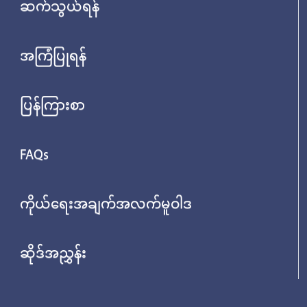
ဆက်သွယ်ရန်
အကြံပြုရန်
ပြန်ကြားစာ
FAQs
ကိုယ်ရေးအချက်အလက်မူဝါဒ
ဆိုဒ်အညွှန်း