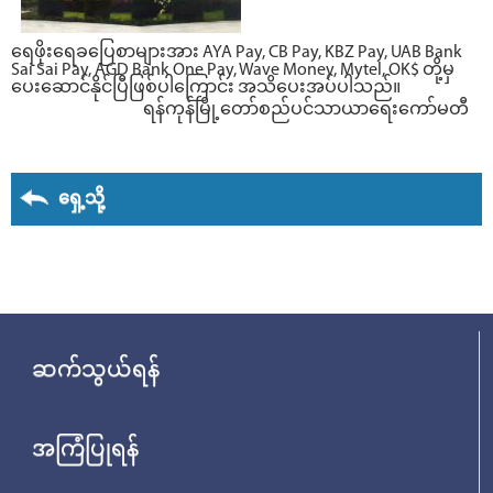
ရေဖိုးရေခပြေစာများအား AYA Pay, CB Pay, KBZ Pay, UAB Bank
Sai Sai Pay, AGD Bank One Pay, Wave Money, Mytel, OK$ တို့မှ
ပေးဆောင်နိုင်ပြီဖြစ်ပါကြောင်း အသိပေးအပ်ပါသည်။
ရန်ကုန်မြို့တော်စည်ပင်သာယာရေးကော်မတီ
ရှေ့သို့
ဆက်သွယ်ရန်
အကြံပြုရန်