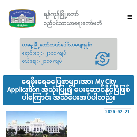
ရန်ကုန်မြို့တော်
စည်ပင်သာယာရေးကော်မတီ
ယနေ့မြို့တော်ဘဏ်ဒေါ်လာစျေးနှုန်း
ရောင်းစျေး - ၂၁၀၀ ကျပ်
ဝယ်စျေး - ၂၁၀၀ ကျပ်
ရေဖိုးရေခပြေစာများအား My City
Application အသုံးပြု၍ ပေးဆောင်နိုင်ပြီဖြစ်
ပါကြောင်း အသိပေးအပ်ပါသည်။
2026-02-21