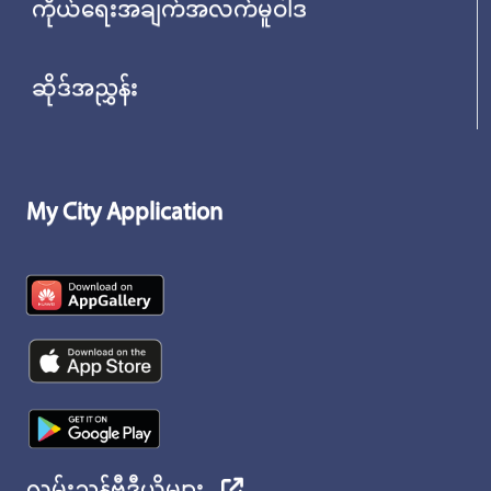
ကိုယ်ရေးအချက်အလက်မူဝါဒ
ဆိုဒ်အညွှန်း
My City Application