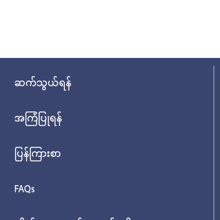
ဆက်သွယ်ရန်
အကြံပြုရန်
ပြန်ကြားစာ
FAQs