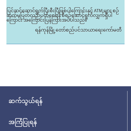
ပြင်ဆင်ဆောင်ရွက်ပြီးစီးပြီဖြစ်ပါကြောင်းနှင့် ATM များ စဉ်
ဆက်မပြတ်လည်ပတ်စေရန် စီစဉ်ဆောင်ရွက်လျှက်ရှိပါ
ကြောင်း အကြောင်းပြန်ကြားအပ်ပါသည်။
ရန်ကုန်မြို့တော်စည်ပင်သာယာရေးကော်မတီ
ဆက်သွယ်ရန်
အကြံပြုရန်