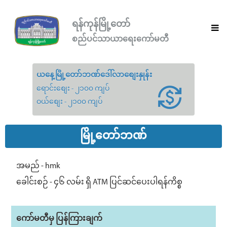
ရန်ကုန်မြို့တော်
စည်ပင်သာယာရေးကော်မတီ
ယနေ့မြို့တော်ဘဏ်ဒေါ်လာစျေးနှုန်း
ရောင်းစျေး - ၂၁၀၀ ကျပ်
ဝယ်စျေး - ၂၁၀၀ ကျပ်
မြို့တော်ဘဏ်
အမည် - hmk
ခေါင်းစဉ် - ၄၆ လမ်း ရှိ ATM ပြင်ဆင်ပေးပါရန်ကိစ္စ
ကော်မတီမှ ပြန်ကြားချက်