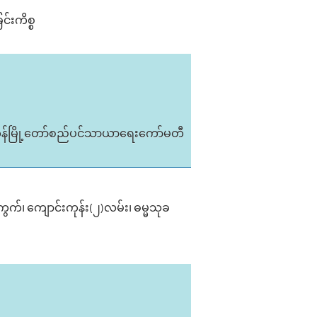
င်းကိစ္စ
ုန်မြို့တော်စည်ပင်သာယာရေးကော်မတီ
ပ်ကွက်၊ ကျောင်းကုန်း(၂)လမ်း၊ ဓမ္မသုခ