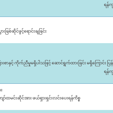
ရန်က
ားဖြစ်ဆိုင်ဖွင့်ရောင်းချခြင်း
ြားစာနှင့် ကိုက်ညီမှုမရှိပါသဖြင့် ဆောင်ရွက်ထားခြင်း မရှိကြောင်း
ရန်က
ား
ျော်ထမင်းဆိုင်အား ဖယ်ရှားရှင်းလင်းပေးရန်ကိစ္စ