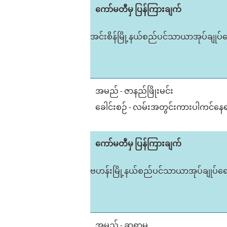
ကော်မတီမှ ပြန်ကြားချက်
အင်းစိန်မြို့နယ်စည်ပင်သာယာအုပ်ချုပ်ရေ
အမည် - ဇာနည်ဖြိုးမင်း
ခေါင်းစဉ် - လမ်းအတွင်းကားပါကင်နေရာမ
ကော်မတီမှ ပြန်ကြားချက်
ဗဟန်းမြို့နယ်စည်ပင်သာယာအုပ်ချုပ်ရေးမှ
အမည် - ဆရာမ