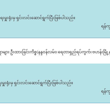
းမှူးရုံးမှ ရှင်းလင်းဆောင်ရွက်ပြီးဖြစ်ပါသည်။
ရန်က
ျား ဦးထားခြင်းကိစ္စ(နန္ဒဝန်လမ်း၊ ရေတာရှည်ရပ်ကွက်၊ ဗဟန်းမြို့
ူးရုံးမှ ရှင်းလင်းဆောင်ရွက်ပြီးဖြစ်ပါသည်။
ရန်က