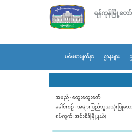
ရန်ကုန်မြို့
ပင်မစာမျက်နှာ
ဌာနများ
ဥ
အမည် - ထွေးထွေးဇော်
ခေါင်းစဉ် - အများပြည်သူအသုံးပြုသေ
ရပ်ကွက်၊ အင်းစိန်မြို့နယ်)