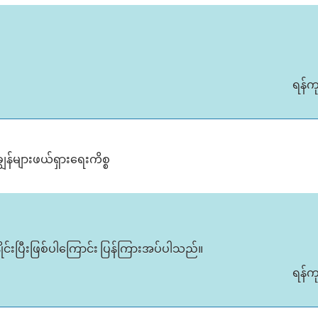
ရန်က
ချွန်များဖယ်ရှားရေးကိစ္စ
ိနှိုင်းပြီးဖြစ်ပါကြောင်း ပြန်ကြားအပ်ပါသည်။
ရန်က