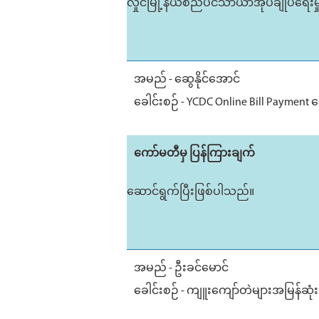
လှိုင်မြို့နယ်စည်ပင်သာယာအုပ်ချုပ်ရေးမှ
အမည် - ဆွေနိုင်အောင်
ခေါင်းစဉ် - YCDC Online Bill Payment 
ကော်မတီမှ ပြန်ကြားချက်
ဆောင်ရွက်ပြီးဖြစ်ပါသည်။
အမည် - ဦးခင်မောင်
ခေါင်းစဉ် - ကျူးကျော်တဲများအမြန်ဆုံး