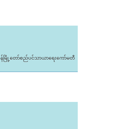
ုန်မြို့တော်စည်ပင်သာယာရေးကော်မတီ