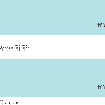
ရန်က
ုံးသို့မေးမြန်းခြင်း
ရန်က
ေပြည်သူများ