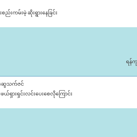
ေးစည်းကမ်းမဲ့ ဆိုးရွားနေခြင်း
ရန်က
ါ်ဆွေသက်ဇင်
ဖယ်ရှားရှင်းလင်း​ပေး​စေလို​ကြောင်း