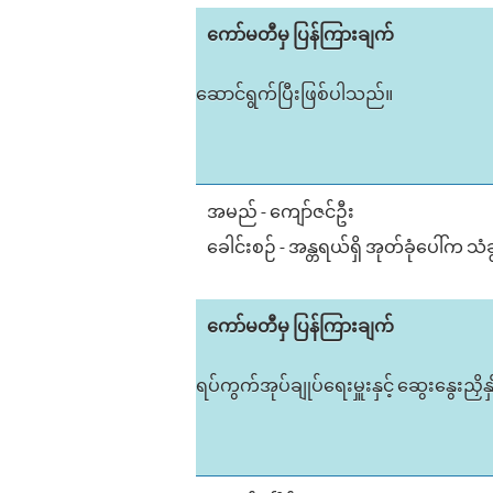
ကော်မတီမှ ပြန်ကြားချက်
ဆောင်ရွက်ပြီးဖြစ်ပါသည်။
အမည် - ကျော်ဇင်ဦး
ခေါင်းစဉ် - အန္တရယ်ရှိ အုတ်ခုံပေါ်က သံ
ကော်မတီမှ ပြန်ကြားချက်
ရပ်ကွက်အုပ်ချုပ်ရေးမှူးနှင့် ဆွေးနွေးညှ