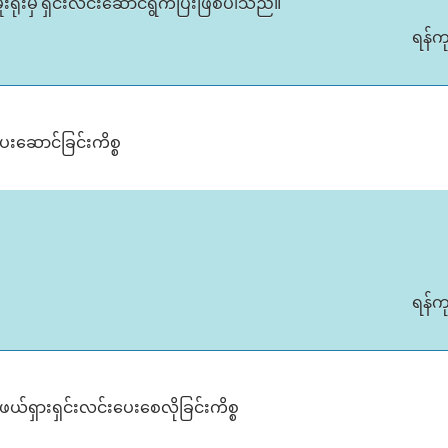
ူးရုံးမှ ရှင်းလင်းဆောင်ရွက်ပြီးဖြစ်ပါသည်။
ရန်က
ပေးဆောင်ခြင်းကိစ္စ
ရန်က
ဖယ်ရှားရှင်းလင်းပေးစေလိုခြင်းကိစ္စ