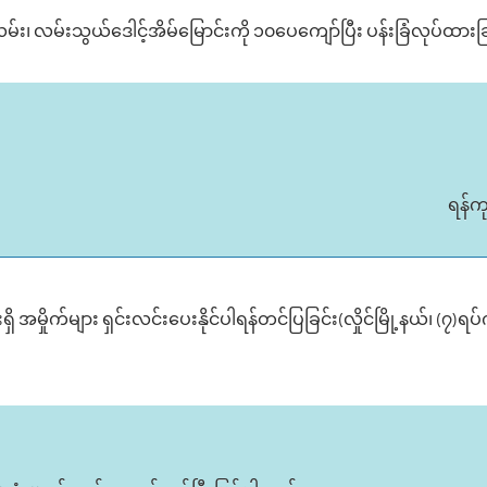
း၊ လမ်းသွယ်‌ဒေါင့်အိမ်မြောင်းကို ၁၀ပေကျော်ပြီး ပန်းခြံလုပ်ထားခြ
ရန်က
အမှိုက်များ ရှင်းလင်းပေးနိုင်ပါရန်တင်ပြခြင်း(လှိုင်မြို့နယ်၊ (၇)ရ