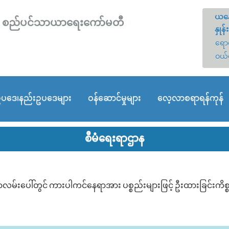
ယနေ
တော် စည်ပင်သာယာရေးကော်မတီ
နှုန်း
ရောင
ဝယ်
ပဒေ၊နည်းဥပဒေများ
ဝန်ဆောင်မှုများ
လေ့လာစရာရန်ကုန်
စီမံရေးရာဌာန
ာလမ်းပေါ်တွင် ကားပါကင်နေရာအား ပစ္စည်းများဖြင့် ဦးထားခြင်း