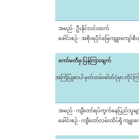
အမည် - ဦးနိုင်လင်းထက်
ခေါင်းစဉ် - အစိုးရပိုင်မြေကျူးကျော်စီးပွ
ကော်မတီမှ ပြန်ကြားချက်
အကြံပြုစာပါ မှတ်တမ်းဓါတ်ပုံမှာ တိုင်က
အမည် - ကျီတော်ရပ်ကွက်နေပြည်သူမျ
ခေါင်းစဉ် - ကျီတော်လမ်းထိပ်ရှိ ကျူးက