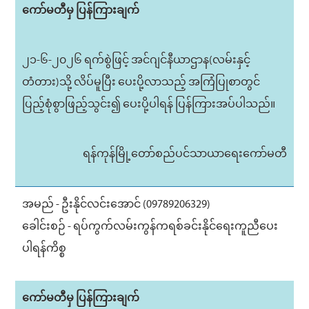
ကော်မတီမှ ပြန်ကြားချက်
၂၁-၆-၂၀၂၆ ရက်စွဲဖြင့် အင်ဂျင်နီယာဌာန(လမ်းနှင့်
တံတား)သို့ လိပ်မူပြီး ပေးပို့လာသည့် အကြံပြုစာတွင်
ပြည့်စုံစွာဖြည့်သွင်း၍ ပေးပို့ပါရန် ပြန်ကြားအပ်ပါသည်။
ရန်ကုန်မြို့တော်စည်ပင်သာယာရေးကော်မတီ
အမည် - ဦးနိုင်လင်းအောင် (09789206329)
ခေါင်းစဉ် - ရပ်ကွက်လမ်းကွန်ကရစ်ခင်းနိုင်ရေးကူညီပေး
ပါရန်ကိစ္စ
ကော်မတီမှ ပြန်ကြားချက်