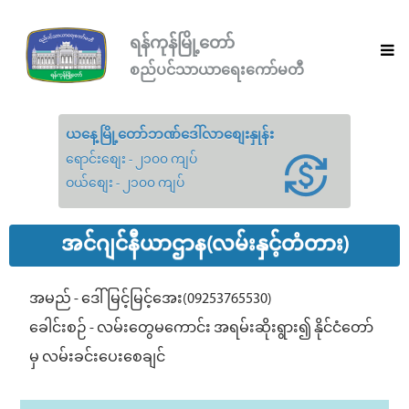
ရန်ကုန်မြို့တော်
စည်ပင်သာယာရေးကော်မတီ
ယနေ့မြို့တော်ဘဏ်ဒေါ်လာစျေးနှုန်း
ရောင်းစျေး - ၂၁၀၀ ကျပ်
ဝယ်စျေး - ၂၁၀၀ ကျပ်
အင်ဂျင်နီယာဌာန(လမ်းနှင့်တံတား)
အမည် - ဒေါ်မြင့်မြင့်အေး(09253765530)
ခေါင်းစဉ် - လမ်းတွေမကောင်း အရမ်းဆိုးရွား၍ နိုင်ငံတော်
မှ လမ်းခင်းပေးစေချင်