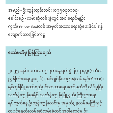
အမည် - ဦးထွန်းထွန်းလင်း (၀၉၅၀၇၀၁၀၇)
ခေါင်းစဉ် - လမ်းဆုံလမ်းခွဲတွင် အဝါရောင်မျဉ်း
ကွက်(Yellow Box)လမ်းအမှတ်အသားရေးဆွဲပေးနိုင်ပါရန်
လျှောက်ထားခြင်းကိစ္စ
ကော်မတီမှ ပြန်ကြားချက်
၂၀၂၅ ခုနှစ်၊ မတ်လ ၁၉ ရက်နေ့ ရက်စွဲဖြင့် ဌာနမှူး(ဒုတိယ
ညွှန်ကြားရေးမှူးချုပ်)၊ အင်ဂျင်နီယာဌာန(လမ်းနှင့်တံတား)၊
ရန်ကုန်မြို့တော်စည်ပင်သာယာရေးကော်မတီသို့ လိပ်မူပြီး
သင်္ဃန်းကျွန်းခရိုင်၊ သင်္ဃန်းကျွန်းမြို့နယ်၊ ကြီးပွားရေး
ရပ်ကွက်နေ ဦးထွန်းထွန်းလင်းမှ အမှတ်(၂)လမ်းမကြီးနှင့်
တပင်ရွှေထီးလမ်းဆုံလမ်းခွဲတွင် အဝါရောင်မျဉ်း