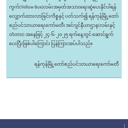
ကွက်(Yellow Box)လမ်းအမှတ်အသားရေးဆွဲပေးနိုင်ပါရန်
လျှောက်ထားလာခြင်းကိစ္စနှင့် ပတ်သက်၍ ရန်ကုန်မြို့တော်
စည်ပင်သာယာရေးကော်မတီ၊ အင်ဂျင်နီယာဌာန(လမ်းနှင့်
တံတား) အနေဖြင့် ၂၄-၆-၂၀၂၅ ရက်နေ့တွင် ဆောင်ရွက်
ပေးပြီးဖြစ်ပါကြောင်း ပြန်ကြားအပ်ပါသည်။
ရန်ကုန်မြို့တော်စည်ပင်သာယာရေးကော်မတီ