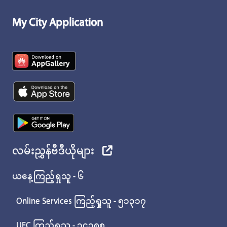
My City Application
လမ်းညွှန်ဗီဒီယိုများ
ယနေ့ကြည့်ရှုသူ - ၆
Online Services ကြည့်ရှုသူ - ၅၁၃၁၇
UEC ကြည့်ရှုသူ - ၁၄၃၈၈