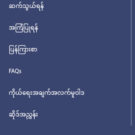
ဆက်သွယ်ရန်
အကြံပြုရန်
ပြန်ကြားစာ
FAQs
ကိုယ်ရေးအချက်အလက်မူဝါဒ
ဆိုဒ်အညွှန်း