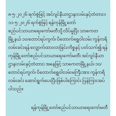
၈-၅-၂၀၂၆ ရက်စွဲဖြင့် အင်ဂျင်နီယာဌာန(လမ်းနှင့်တံတား)၊
၁၁-၅-၂၀၂၆ ရက်စွဲဖြင့် ရန်ကုန်မြို့တော်
စည်ပင်သာယာရေးကော်မတီသို့ လိပ်မူပြီး သာကေတ
မြို့နယ် ၁၀/တောင်ရပ်ကွက်၊ ပိတောက်ရွှေဝါလမ်း ကွန်ကရိ
လမ်းခင်းရန် လျှောက်ထားလာခြင်းကိစ္စနှင့် ပတ်သက်၍ ရန်
ကုန်မြို့တော်စည်ပင်သာယာရေးကော်မတီ၊ အင်ဂျင်နီယာ
ဌာန(လမ်းနှင့်တံတား) အနေဖြင့် သာကေတမြို့နယ်၊ ၁၀/
တောင်ရပ်ကွက်၊ ပိတောက်ရွှေဝါလမ်းမကြီးအား ကွန်ကရိ
လမ်းခင်း ဆောင်ရွက်ပေးပြီးဖြစ်ပါကြောင်း ပြန်ကြားအပ်
ပါသည်။
ရန်ကုန်မြို့တော်စည်ပင်သာယာရေးကော်မတီ