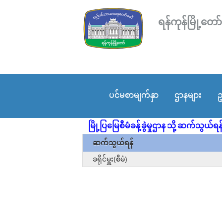
ရန်ကုန်မြို့
ပင်မစာမျက်နှာ
ဌာနများ
ဥ
မြို့ပြမြေစီမံခန့်ခွဲမှုဌာန သို့ ဆက်သွယ်
ဆက်သွယ်ရန်
ခရိုင်မှူး(စီမံ)