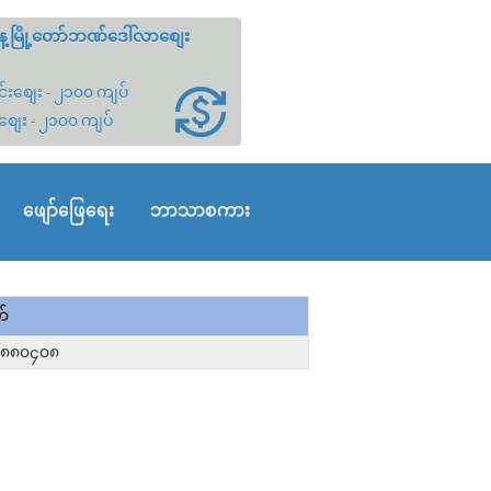
့မြို့တော်ဘဏ်ဒေါ်လာစျေး
်းစျေး - ၂၁၀၀ ကျပ်
စျေး - ၂၁၀၀ ကျပ်
ဖျော်ဖြေရေး
ဘာသာစကား
တ်
၂၈၈၀၄၀၈