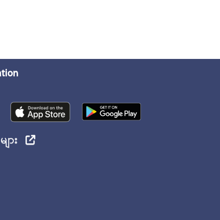
ation
ုများ