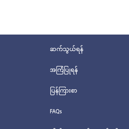
ဆက်သွယ်ရန်
အကြံပြုရန်
ပြန်ကြားစာ
FAQs