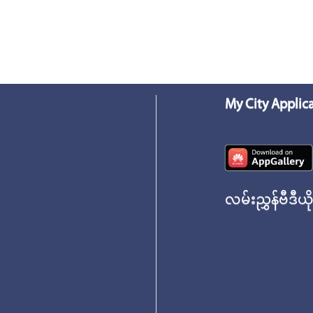
My City Applic
လမ်းညွှန်ဗီဒီယိ