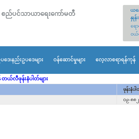
ယနေ
တော် စည်ပင်သာယာရေးကော်မတီ
နှုန်း
ရောင
ဝယ်
ပဒေ၊နည်းဥပဒေများ
ဝန်ဆောင်မှုများ
လေ့လာစရာရန်ကုန်
ရန် တယ်လီဖုန်းနံပါတ်များ
ဖုန်းနံပါ
၀၉-၈၈