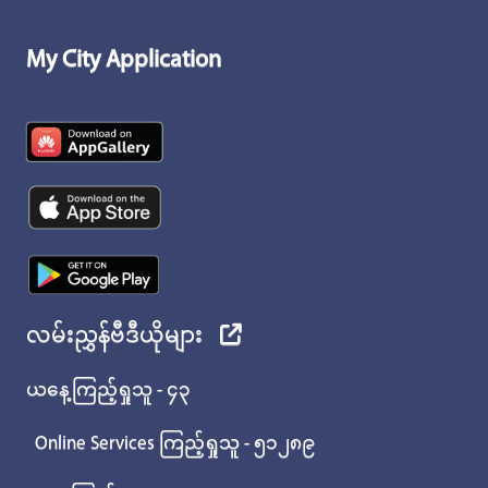
My City Application
လမ်းညွှန်ဗီဒီယိုများ
ယနေ့ကြည့်ရှုသူ - ၄၃
Online Services ကြည့်ရှုသူ - ၅၁၂၈၉