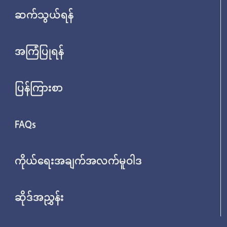
ဆက်သွယ်ရန်
အကြံပြုရန်
ပြန်ကြားစာ
FAQs
ကိုယ်ရေးအချက်အလက်မူဝါဒ
ဆိုဒ်အညွှန်း