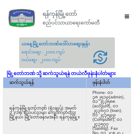
ရန်ကုန်မြို့တော်
စည်ပင်သာယာရေးကော်မတီ
ယနေ့မြို့တော်ဘဏ်ဒေါ်လာစျေးနှုန်း
ရောင်းစျေး - ၂၁၀၀ ကျပ်
ဝယ်စျေး - ၂၁၀၀ ကျပ်
မြို့တော်ဘဏ် သို့ ဆက်သွယ်ရန် တယ်လီဖုန်းနံပါတ်များ
ဆက်သွယ်ရန်
ဖုန်းနံပါတ်
Phone- ၀၁
၃၈၂၅၁၉(admin),
၀၁ ၂၄၃၅၈၈
(account), ၀၁
ရန်ကုန်မြို့တော်ဘဏ် (ရုံးချုပ်) အမှတ်
၂၄၃၆၇၁ (loan),
၁၂/၁၈၊ စည်ပင်လမ်း၊ ကျောက်တံတား
၀၁ ၂၄၃၅၉၉
မြို့နယ်၊ မြို့တော်ခန်းမအနီး၊ ရန်ကုန်မြို့။
(Computer), ၀၁
၂၄၃၅၇၇
(Saving). Fax
No- ၀၁ ၂၄၈၂၇၂