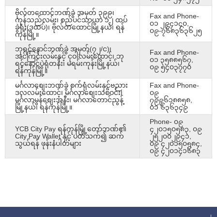
ဗိုလ်တထောင်ဘဏ်ခွဲ အမှတ် ၃၉၉၊
Fax and Phone-
ကုန်သည်လမ်း၊ စည်ပင်သာယာ ၁၂ ထပ်
၀၁ ၂၉၄၁၄၀,
ခွဲရုံး(ဒုထပ်)၊ ဗိုလ်တထောင်မြို့နယ်၊ ရန်
၀၉-၇၆၈၃၆၃၆၂၅
ကုန်မြို့။
ဘုရင့်နောင်ဘဏ်ခွဲ အမှတ်(၇၂/င)၊
Fax and Phone-
အင်ကြင်းလမ်းနှင့် ငုဝါလမ်းထောင့်၊ ဘု
၀၁ ၃၅၈၈၅၆၇,
ရင့်နောင်ပွဲရုံတန်း၊ မရမ်းကုန်းမြို့နယ်၊
၀၉ ၅၄၀၃၇၇၀
ရန်ကုန်မြို့။
မင်္ဂလာစျေးဘဏ်ခွဲ စက်ရုံလမ်းနှင့်ဗညား
Fax and Phone-
ဒလလမ်းထောင့်၊ မင်္ဂလာစျေးသစ်ဝင်း၊
၀၉
မင်္ဂလာမွန်စျေးအနီး၊ မင်္ဂလာတောင်ညွန့်
၇၉၉၆၁၈၈၅၈,
မြို့နယ်၊ ရန်ကုန်မြို့။
၀၁ ၆၃၆၃၄၉
Phone- ၀၉
YCB City Pay ရန်ကုန်မြို့တော်ဘဏ်၏
၄၂၀၁၅၀၅၈၃, ၀၉
City Pay Wallet နှင့် ပတ်သက်၍ ဆက်
၂၅၂၀၀၂၉၄၁,
သွယ်ရန် ဖုန်းနံပါတ်များ
၀၉ ၄၂၀၁၅၀၅၈၄,
၀၉ ၄၂၀၁၄၁၆၈၃