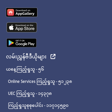
လမ်းညွှန်ဗီဒီယိုများ
ယနေ့ကြည့်ရှုသူ - ၅၆
Online Services ကြည့်ရှုသူ - ၅၁၂၃၈
UEC ကြည့်ရှုသူ - ၁၄၃၇၈
ကြည့်ရှုသူစုစုပေါင်း - ၁၁၇၁၄၅၉၀