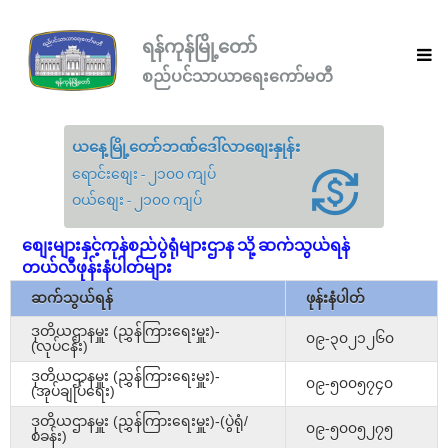
ရန်ကုန်မြို့တော်
စည်ပင်သာယာရေးကော်မတီ
ယနေ့မြို့တော်ဘဏ်ဒေါ်လာစျေးနှုန်း
ရောင်းစျေး - ၂၁၀၀ ကျပ်
ဝယ်စျေး - ၂၁၀၀ ကျပ်
စျေးများနှင့်ကုန်စည်ပွဲရုံများဌာန သို့ ဆက်သွယ်ရန်
တယ်လီဖုန်းနံပါတ်များ
ဆက်သွယ်ရန်
ဖုန်းနံပါတ်
ဒုတိယဌာနမှူး (ညွှန်ကြားရေးမှူး)-
၀၉-၃၀၂၁၂၆၀
(လုပ်ငန်း)
ဒုတိယဌာနမှူး (ညွှန်ကြားရေးမှူး)-
၀၉-၅၀၀၅၇၄၀
(အုပ်ချုပ်ရေး)
ဒုတိယဌာနမှူး (ညွှန်ကြားရေးမှူး)-(ပွဲရုံ/
၀၉-၅၀၀၅၂၇၅
စခန်း)