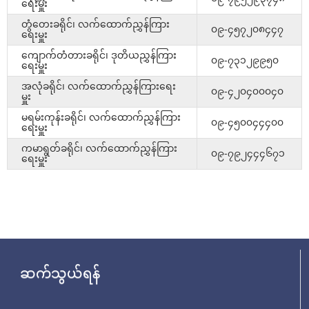
ရေးမှူး
တွံတေးခရိုင်၊ လက်ထောက်ညွှန်ကြား
၀၉-၄၅၇၂၀၈၄၄၇
ရေးမှူး
ကျောက်တံတားခရိုင်၊ ဒုတိယညွှန်ကြား
၀၉-၇၃၁၂၉၉၅၀
ရေးမှူး
အလုံခရိုင်၊ လက်ထောက်ညွှန်ကြားရေး
၀၉-၄၂၀၄၀၀၀၄၀
မှူး
မရမ်းကုန်းခရိုင်၊ လက်ထောက်ညွှန်ကြား
၀၉-၄၅၀၀၄၄၄၀၀
ရေးမှူး
ကမာရွတ်ခရိုင်၊ လက်ထောက်ညွှန်ကြား
၀၉-၇၉၂၄၄၄၆၇၁
ရေးမှူး
ဆက်သွယ်ရန်