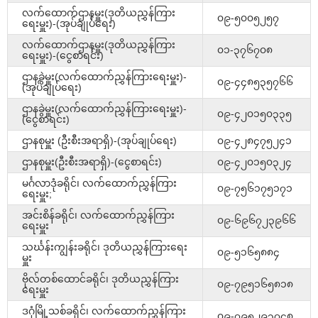
လက်ထောက်ဌာနမှူး(ဒုတိယညွှန်ကြား
၀၉-၅၀၀၅၂၅၇
ရေးမှူး)-(အုပ်ချုပ်ရေး)
လက်ထောက်ဌာနမှူး(ဒုတိယညွှန်ကြား
၀၁-၃၇၆၇၀၈
ရေးမှူး)-(ငွေစာရင်း)
ဌာနခွဲမှူး(လက်ထောက်ညွှန်ကြားရေးမှူး)-
၀၉-၄၄၈၅၃၅၇၆၆
(အုပ်ချုပ်ရေး)
ဌာနခွဲမှူး(လက်ထောက်ညွှန်ကြားရေးမှူး)-
၀၉-၄၂၀၁၅၀၃၃၅
(ငွေစာရင်း)
ဌာနစုမှူး (ဦးစီးအရာရှိ)-(အုပ်ချုပ်ရေး)
၀၉-၄၂၈၄၇၅၂၄၁
ဌာနစုမှူး(ဦးစီးအရာရှိ)-(ငွေစာရင်း)
၀၉-၄၂၀၁၅၀၃၂၄
မင်္ဂလာဒုံခရိုင်၊ လက်ထောက်ညွှန်ကြား
၀၉-၇၅၆၁၇၅၁၇၁
ရေးမှူး;
အင်းစိန်ခရိုင်၊ လက်ထောက်ညွှန်ကြား
၀၉-၆၉၆၇၂၃၉၆၆
ရေးမှူး
သင်္ဃန်းကျွန်းခရိုင်၊ ဒုတိယညွှန်ကြားရေး
၀၉-၅၁၆၅၈၈၄
မှူး
ဗိုလ်တစ်ထောင်ခရိုင်၊ ဒုတိယညွှန်ကြား
၀၉-၇၉၅၁၆၅၈၁၈
ရေးမှူး
ဒဂုံမြို့သစ်ခရိုင်၊ လက်ထောက်ညွှန်ကြား
၀၉-၇၉၅၂၉၃၇၄၈