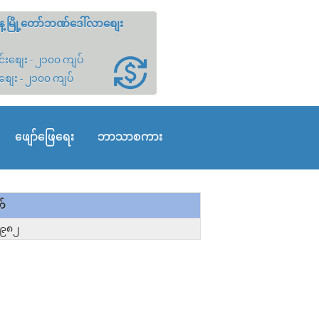
့မြို့တော်ဘဏ်ဒေါ်လာစျေး
်းစျေး - ၂၁၀၀ ကျပ်
စျေး - ၂၁၀၀ ကျပ်
ဖျော်ဖြေရေး
ဘာသာစကား
တ်
၀၉၈၂