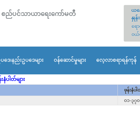
ယနေ
တော် စည်ပင်သာယာရေးကော်မတီ
နှုန်း
ရောင
ဝယ်
ပဒေ၊နည်းဥပဒေများ
ဝန်ဆောင်မှုများ
လေ့လာစရာရန်ကုန်
းနံပါတ်များ
ဖုန်းနံပါ
၀၁-၃၇