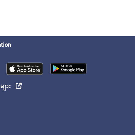
ation
ုများ