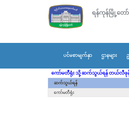
ရန်ကုန်မြို့
ပင်မစာမျက်နှာ
ဌာနများ
ဥ
ကော်မတီရုံး သို့ ဆက်သွယ်ရန် တယ်လီဖုန်
ဆက်သွယ်ရန်
ကော်မတီရုံး