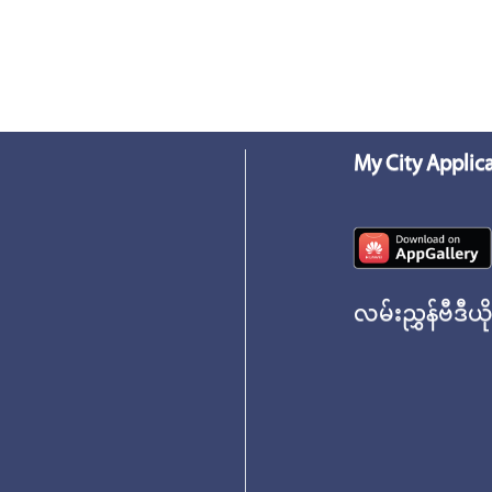
My City Applic
လမ်းညွှန်ဗီဒီယိ