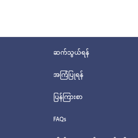
ဆက်သွယ်ရန်
အကြံပြုရန်
ပြန်ကြားစာ
FAQs