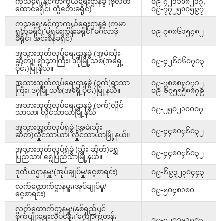
ကုသရေးနှင့်ကာကွယ်ရေးဌာနခွဲ (ဗိုလ်တ
၀၉-၄၂၁၁၀၈၂၁၃,
ထောင်ခရိုင်၊ တွံတေးခရိုင်)
၀၉-၇၇၂၅၀၀၅၉၇
ကုသရေးနှင့်ကာကွယ်ရေးဌာနခွဲ (ကမာ
ရွတ်ခရိုင်၊ မရမ်းကုန်းခရိုင်၊ မင်္ဂလာဒုံ
၀၉-၇၈၈၆၁၅၄၈၂
ခရိုင်၊ အင်းစိန်ခရိုင်)
အသားထုတ်လုပ်ရေးဌာနခွဲ (အမဲ၊သိုး-
ဆိတ်)၊ ရွာသာကြီး၊ ဒဂုံမြို့သစ်(အရှေ့
၀၉-၄၂၆၀၆၀၇၀၃
ပိုင်း)မြို့နယ်။
အသားထုတ်လုပ်ရေးဌာနခွဲ (ဝက်)ရွာသာ
၀၉-၇၈၈၈၉၁၇၁၂,
ကြီး၊ ဒဂုံမြို့သစ်(အရှေ့ပိုင်း)မြို့နယ်။
၀၉-၆၇၅၅၅၈၈၇၉
အသားထုတ်လုပ်ရေးဌာနခွဲ (ဝက်)လှိုင်
၀၉-၂၅၀၂၁၀၀၀၇
သာယာ၊ လှိုင်သာယာမြို့နယ်
အသားထုတ်လုပ်ရုံခွဲ (အမဲ၊သိုး-
၀၉-၄၄၈၀၄၆၀၃၂
ဆိတ်)လှိုင်သာယာ၊ လှိုင်သာယာမြို့နယ်။
အသားထုတ်လုပ်ရုံခွဲ (သိုး-ဆိတ်)ရွှေ
၀၉-၄၄၈၀၄၆၀၃၂
ပြည်သာ၊ ရွှေပြည်သာမြို့နယ်။
ဒုတိယဌာနမှူး(အုပ်ချုပ်မှု/ငွေစာရင်း)
၀၉-၆၉၃၂၃၀၄၄၃
လက်ထောက်ဌာနမှူး(အုပ်ချုပ်မှု/
၀၉-၅၀၄၈၁၈၀
ငွေစာရင်း)
လက်ထောက်ဌာနမှူး(နှစ်ရှည်ပင်
စိုက်ပျိုးရေးလုပ်ငန်း၊ ကျောက်တန်း
၀၉-၄၂၀၁၅၁၅၀၃