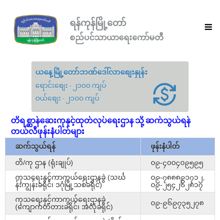
ရန်ကုန်မြို့တော်
စည်ပင်သာယာရေးကော်မတီ
ယနေ့မြို့တော်ဘဏ်ဒေါ်လာစျေးနှုန်း
ရောင်းစျေး - ၂၁၀၀ ကျပ်
ဝယ်စျေး - ၂၁၀၀ ကျပ်
တိရစ္ဆာန်ဆေးကုနှင့်ထုတ်လုပ်ရေးဌာန သို့ ဆက်သွယ်ရန်
တယ်လီဖုန်းနံပါတ်များ
ဆက်သွယ်ရန်
ဖုန်းနံပါတ်
တိ/ကု ဌာန (ရုံးချုပ်)
၀၉-၄၀၀၄၀၉၅၉၅
ကုသရေးနှင့်ကာကွယ်ရေးဌာနခွဲ (သင်္ဃ
၀၉-၇၈၈၈၉၁၇၁၂,
န်းကျွန်းခရိုင်၊ ဒဂုံမြို့သစ်ခရိုင်)
၀၉-၂၅၄၂၆၂၈၁၇
ကုသရေးနှင့်ကာကွယ်ရေးဌာနခွဲ
၀၉-၉၆၉၇၃၅၂၇၈
(ကျောက်တံတားခရိုင်၊ အလုံခရိုင်)