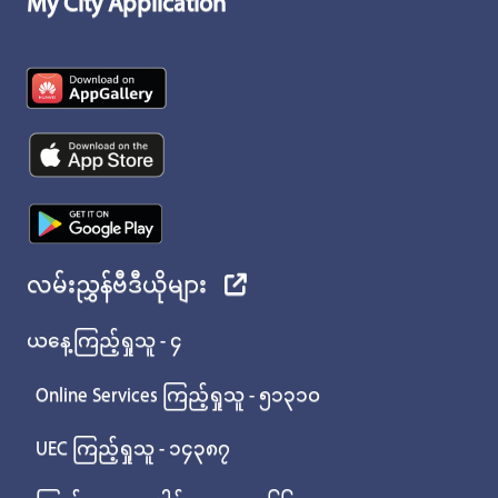
My City Application
လမ်းညွှန်ဗီဒီယိုများ
ယနေ့ကြည့်ရှုသူ - ၄
Online Services ကြည့်ရှုသူ - ၅၁၃၁၀
UEC ကြည့်ရှုသူ - ၁၄၃၈၇