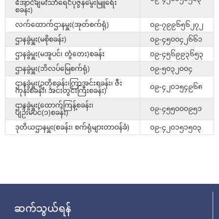
အောင်ချမ်းသာရေငံပုဇွန်မွေးမြူရေး
စခန်း)
လက်ထောက်ဌာနမှူး(အုတ်စက်ရုံ)
၀၉-၇၉၉၆၅၆၂၇၂
ဌာနခွဲမှူး(မစိုစခန်း)
၀၉-၄၅၀၀၄၂၆၆၁
ဌာနခွဲမှူး(မအူပင်၊ တွံတေး)စခန်း
၀၉-၄၅၆၉၉၃၆၅၃
ဌာနခွဲမှူး(ဘိလပ်မြေစက်ရုံ)
၀၉-၅၀၃၂၀၀၄
ဌာနခွဲမှူး(ဥတိုစခန်း၊ကြာအင်းစခန်း၊ ဇီး
၀၉-၄၂၀၁၅၄၉၆၈
ကုန်းစခန်း၊ အင်းတွင်းကြီးစခန်း)
ဌာနခွဲမှူး(ထောက်ကြန့်စခန်း၊
၀၉-၄၅၅၀၀၀၉၅၁
ပျဉ်းမပင်(၁)စခန်း)
ဒုတိယဌာနမှူး(စခန်း၊ စက်ရုံများတာဝန်ခံ)
၀၉-၄၂၀၁၅၁၅၀၃
ဆက်သွယ်ရန်