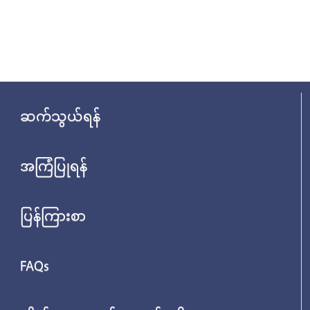
ဆက်သွယ်ရန်
အကြံပြုရန်
ပြန်ကြားစာ
FAQs