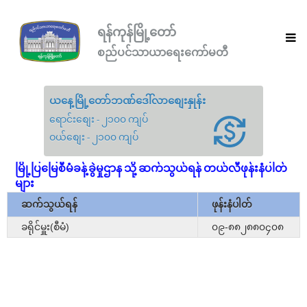
ရန်ကုန်မြို့တော်
စည်ပင်သာယာရေးကော်မတီ
ယနေ့မြို့တော်ဘဏ်ဒေါ်လာစျေးနှုန်း
ရောင်းစျေး - ၂၁၀၀ ကျပ်
ဝယ်စျေး - ၂၁၀၀ ကျပ်
မြို့ပြမြေစီမံခန့်ခွဲမှုဌာန သို့ ဆက်သွယ်ရန် တယ်လီဖုန်းနံပါတ်
များ
ဆက်သွယ်ရန်
ဖုန်းနံပါတ်
ခရိုင်မှူး(စီမံ)
၀၉-၈၈၂၈၈၀၄၀၈