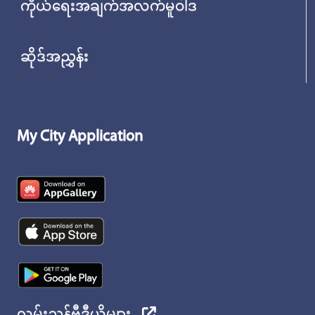
ကိုယ်ရေးအချက်အလက်မူဝါဒ
ဆိုဒ်အညွှန်း
My City Application